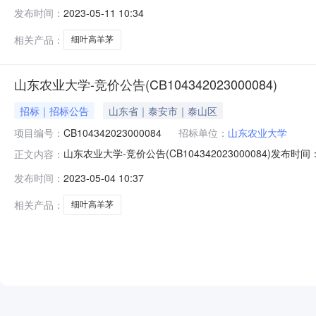
业大学安装要求：免费上门安装（含材料费）竞价开始时间：2023
发布时间：
2023-05-11 10:34
注说明：供应商应按照采购人提供的品牌、型号、产地等
相关产品：
细叶高羊茅
山东农业大学-竞价公告(CB104342023000084)
招标｜招标公告
山东省｜泰安市｜泰山区
项目编号：
CB104342023000084
招标单位：
山东农业大学
山东农业大学-竞价公告(CB104342023000084)发布时间：2
正文内容：
题：细叶高羊茅送货时间：发布竞价结果后7天内送达采购单
发布时间：
2023-05-04 10:37
类型：增值税普通发票币种：人民币预算：******付款
相关产品：
细叶高羊茅