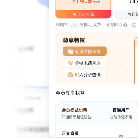
¥39
¥
¥
每日仅0.48元
每日仅
到期29元/月/省自动续费，可随时取消。
标讯详情查看
关键电话直连
甲方分析查询
会员尊享权益