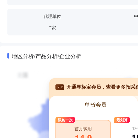
代理单位
-
家
地区分析/产品分析/企业分析
开通寻标宝会员，查看更多招采
VIP
单省会员
限购一次
最划算
1
首月试用
1
14.9