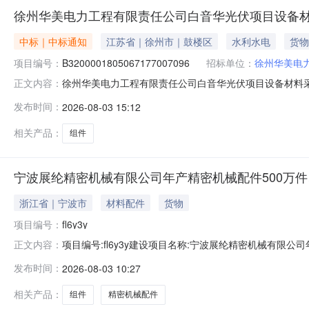
徐州华美电力工程有限责任公司白音华光伏项目设备材
中标｜中标通知
江苏省｜徐州市｜鼓楼区
水利水电
货物
项目编号：
B3200001805067177007096
招标单位：
徐州华美电
徐州华美电力工程有限责任公司白音华光伏项目设备材料
正文内容：
白音华光伏项目设备材料采购（组件）二、招标编号：B320
发布时间：
2026-08-03 15:12
招标人签订采购合同，否则视为中标人放弃中标资格。2026
相关产品：
组件
宁波展纶精密机械有限公司年产精密机械配件500万件、
浙江省｜宁波市
材料配件
货物
项目编号：
fl6y3y
项目编号:fl6y3y建设项目名称:宁波展纶精密机械有限公
正文内容：
属包装容器制造；金属丝绳及其制品制造；建筑、安全用
发布时间：
2026-08-03 10:27
建设单位编制环境影响报告书（表）一、建设单位情况建设单位
位主要负
相关产品：
组件
精密机械配件