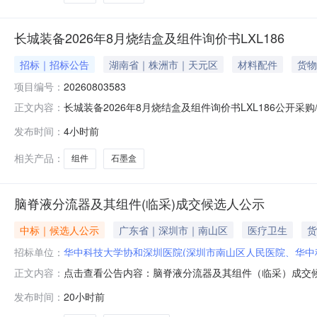
长城装备2026年8月烧结盒及组件询价书LXL186
招标｜招标公告
湖南省｜株洲市｜天元区
材料配件
货物
项目编号：
20260803583
长城装备2026年8月烧结盒及组件询价书LXL186公开
正文内容：
采购时间:2026-08-08联系人:龙兴林联系方式:13990
发布时间：
4小时前
LXL186采购联系人:龙兴林采购联系人电话:13990058891
相关产品：
组件
石墨盒
脑脊液分流器及其组件(临采)成交候选人公示
中标｜候选人公示
广东省｜深圳市｜南山区
医疗卫生
货
招标单位：
华中科技大学协和深圳医院(深圳市南山区人民医院、华中
点击查看公告内容：脑脊液分流器及其组件（临采）成交候选
正文内容：
发布时间：
20小时前