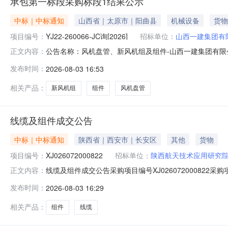
承包第一标段采购标段1结果公示
中标｜中标通知
山西省｜太原市｜阳曲县
机械设备
货物
项目编号：
YJ22-260066-JC询[2026]
招标单位：
山西一建集团有
公告名称：风机盘管、新风机组及组件-山西一建集团有限
正文内容：
购标段1结果公示采购单位：山西一建集团有限公司商机类
发布时间：
2026-08-03 16:53
冷链物流园区基础设施及配套工程建设项目付家窑仓储片区（一期
件-山西一建集团
相关产品：
新风机组
组件
风机盘管
线缆及组件成交公告
中标｜中标通知
陕西省｜西安市｜长安区
其他
货物
项目编号：
XJ026072000822
招标单位：
陕西航天技术应用研究
线缆及组件成交公告采购项目编号XJ026072000822采
正文内容：
权限查看该场次成交详情更多详细内容请咨询：
发布时间：
2026-08-03 16:29
相关产品：
组件
线缆