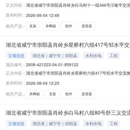
湖北省咸宁市崇阳县肖岭乡白马村十一组346号汪银平交流
正文内容：
顶分布式光伏发电项目建设内容及规模:逆变器容量交流侧3
发布时间：
2026-08-04 12:49
码:2608-421223-04-01-940271项目单位:
相关产品：
支架
并网箱
组件
逆变器
湖北省咸宁市崇阳县肖岭乡星桥村六组417号邹水平交
立项信息
湖北省｜咸宁市｜崇阳县
水利水电
工程
项目编号：
2608-421223-04-01-859122
湖北省咸宁市崇阳县肖岭乡星桥村六组417号邹水平交流侧
正文内容：
布式光伏发电项目建设内容及规模:逆变器容量交流侧50KW
发布时间：
2026-08-04 12:23
421223-04-01-859122项目单位:湖北省恒晖崇
相关产品：
并网箱
支架
组件
逆变器
湖北省咸宁市崇阳县肖岭乡白马村八组80号舒三义交流
立项信息
湖北省｜咸宁市｜崇阳县
水利水电
工程