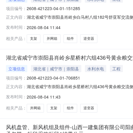
项目编号：
2608-421223-04-01-151285
湖北省咸宁市崇阳县肖岭乡白马村八组182号舒亚军交流侧
正文内容：
布式光伏发电项目建设内容及规模:逆变器容量交流侧25KW
发布时间：
2026-08-04 11:44
421223-04-01-151285项目单位:湖北省恒晖崇
相关产品：
支架
并网箱
组件
逆变器
湖北省咸宁市崇阳县肖岭乡星桥村六组436号黄余粮交
立项信息
湖北省｜咸宁市｜崇阳县
水利水电
工程
项目编号：
2608-421223-04-01-706851
湖北省咸宁市崇阳县肖岭乡星桥村六组436号黄余粮交流侧
正文内容：
布式光伏发电项目建设内容及规模:逆变器容量交流侧50KW
发布时间：
2026-08-04 11:43
421223-04-01-706851项目单位:湖北省恒晖崇
相关产品：
并网箱
支架
组件
逆变器
风机盘管、新风机组及组件-山西一建集团有限公司阳