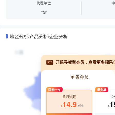
代理单位
-
家
地区分析/产品分析/企业分析
开通寻标宝会员，查看更多招采
VIP
单省会员
限购一次
最划算
1
首月试用
1
14.9
¥39
¥
¥