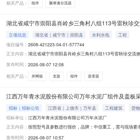
相关产品：
组件
脑脊液分流器
湖北省咸宁市崇阳县肖岭乡三角村八组113号雷秋珍交
立项信息
湖北省｜咸宁市｜崇阳县
水利水电
工程
项目编号：
2608-421223-04-01-577744
湖北省咸宁市崇阳县肖岭乡三角村八组113号雷秋珍交流侧
正文内容：
布式光伏发电项目建设内容及规模:逆变器容量交流侧30KW
发布时间：
2026-08-07 12:08
421223-04-01-577744项目单位:湖北省恒晖崇
相关产品：
并网箱
支架
组件
逆变器
江西万年青水泥股份有限公司万年水泥厂组件及盖板采
招标｜招标公告
江西省｜上饶市｜万年县
工程建筑
货物
招标单位：
江西万年青水泥股份有限公司万年水泥厂
按照型号及参数进行报价，品牌：中信重工，需与现场要
正文内容：
发布时间：
2026-08-07 10:57