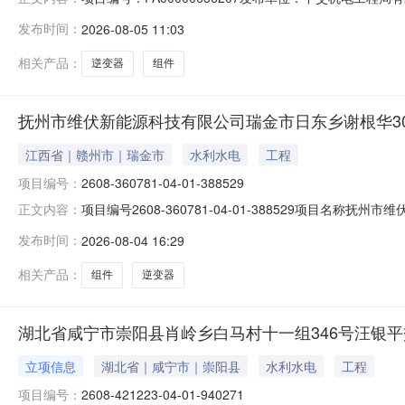
具备采购条件，现公开邀请供应商参加谈判采购活动。1.
发布时间：
2026-08-05 11:03
购公告.pdf
相关产品：
逆变器
组件
抚州市维伏新能源科技有限公司瑞金市日东乡谢根华3
江西省｜赣州市｜瑞金市
水利水电
工程
项目编号：
2608-360781-04-01-388529
项目编号2608-360781-04-01-388529项
正文内容：
划赣州市-瑞金市详细地址江西省-赣州市-瑞金市-日东乡
发布时间：
2026-08-04 16:29
号，拟安装44块780w组件，直流侧容量为34.32KW，
相关产品：
组件
逆变器
湖北省咸宁市崇阳县肖岭乡白马村十一组346号汪银平
立项信息
湖北省｜咸宁市｜崇阳县
水利水电
工程
项目编号：
2608-421223-04-01-940271