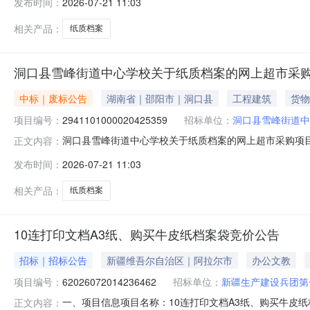
发布时间：
2026-07-21 11:03
不需要采购。八、其他事项：https://hunan.zcygov.cn
相关产品：
纸质档案
洞口县雪峰街道中心学校关于纸质档案的网上超市采
中标｜废标公告
湖南省｜邵阳市｜洞口县
工程建筑
货物
项目编号：
2941101000020425359
招标单位：
洞口县雪峰街道中
洞口县雪峰街道中心学校关于纸质档案的网上超市采购项
正文内容：
市采购项目三、采购项目编号：29411010000204
发布时间：
2026-07-21 11:03
没有采购需求。八、其他事项：https://hunan.zcygov.cn
相关产品：
纸质档案
10连打印文档A3纸、购买牛皮纸档案袋竞价公告
招标｜招标公告
新疆维吾尔自治区｜阿拉尔市
办公文教
项目编号：
62026072014236462
招标单位：
新疆生产建设兵团第
一、项目信息项目名称：10连打印文档A3纸、购买牛皮纸档案袋项目
正文内容：