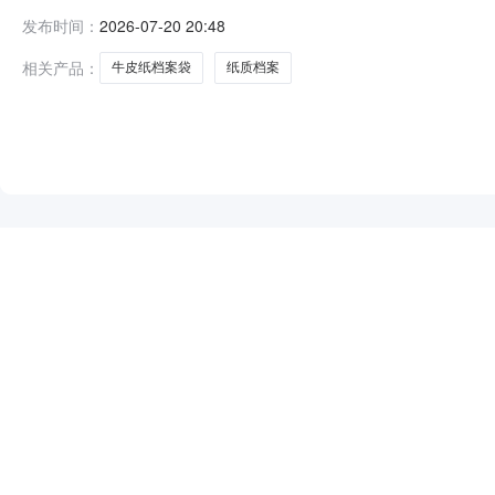
2026-07-2119:49采购单位：新疆生产建设兵团
发布时间：
2026-07-20 20:48
购法》第二十二条的规定。二、采购需求清单商品名称参数要
相关产品：
牛皮纸档案袋
纸质档案
NEW
HOT
5折起
暂时没有搜索结果…