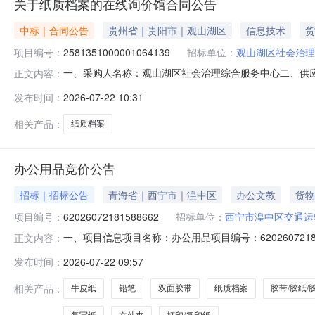
关于纸质档案的在线询价馆合同公告
中标｜合同公告
贵州省｜贵阳市｜观山湖区
信息技术
货
项目编号：
2581351000001064139
招标单位：
观山湖区社会治理
一、采购人名称：观山湖区社会治理综合服务中心二、供
正文内容：
目编号：2581351000001064139五、合同编号：5201
发布时间：
2026-07-22 10:31
1.0034403440服务要求或标的基本概况：七、其它事
相关产品：
纸质档案
办公用品竞价公告
招标｜招标公告
青海省｜西宁市｜湟中区
办公文教
货物
项目编号：
62026072181588662
招标单位：
西宁市湟中区交通运
一、项目信息项目名称：办公用品项目编号：62026072181588
正文内容：
宁市湟中区交通运输综合行政执法局供应商规模要求：-供
发布时间：
2026-07-22 09:57
供应商资格设定及资格审查的通知》第六条规定。3、已在
相关产品：
牛皮纸
铅笔
双面胶带
纸质档案
胶带/胶纸/