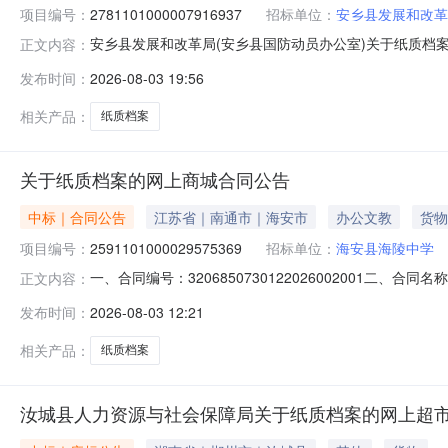
项目编号：
2781101000007916937
招标单位：
安乡县发展和改革
安乡县发展和改革局(安乡县国防动员办公室)关于纸质档
正文内容：
发展和改革局(安乡县国防动员办公室)关于纸质档案的网上超
发布时间：
2026-08-03 19:56
布日期：七、终止原因：原因类型:供应商原因补充说明:供应商原因八、
相关产品：
纸质档案
关于纸质档案的网上商城合同公告
中标｜合同公告
江苏省｜南通市｜海安市
办公文教
货物
项目编号：
2591101000029575369
招标单位：
海安县海陵中学
一、合同编号：3206850730122026002001二、
正文内容：
五、合同主体采购人（甲方）：海安市海陵中学地址：/联系
发布时间：
2026-08-03 12:21
17766131690六、合同主体信息1.主要标的信息：主要标
相关产品：
纸质档案
汝城县人力资源与社会保障局关于纸质档案的网上超