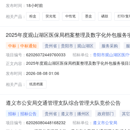
大队项目编号：62026080448168232项目联系人：谭
发布时间：
18小时前
08-0609:54-2026-08-0718:00二、采购
相关产品：
粉盒
荧光笔
中性笔
墨盒
硒鼓
打印/复
2025年度观山湖区医保局档案整理及数字化外包服务
中标｜中标通知
贵州省｜贵阳市｜观山湖区
服务采购
服
项目编号：
62026072449760033
招标单位：
贵阳市观山湖区医疗
2025年度观山湖区医保局档案整理及数字化外包服务项目采购
正文内容：
湖区医保局档案整理及数字化外包服务项目采购项目编号：6202
发布时间：
2026-08-08 01:06
区划名称：观山湖区报价起止时间：2026-07-2411:05
相关产品：
纸质档案
遵义市公安局交通管理支队综合管理大队竞价公告
招标｜招标公告
贵州省｜遵义市｜播州区
政府部门
其它
项目编号：
62026080448168232
招标单位：
遵义市公安局