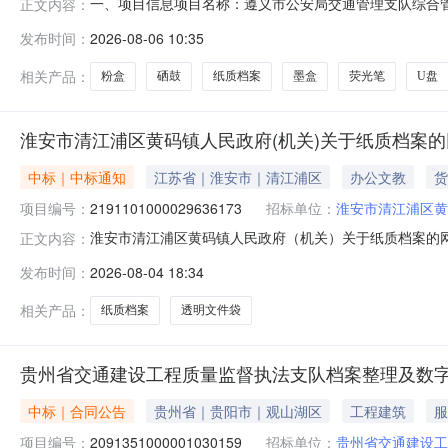
一、项目信息项目名称：遵义市公安局交通管理支队综合管理大队项目
正文内容：
2026-08-0718:00采购单位：遵义市公安局供应商
发布时间：
2026-08-06 10:35
中性笔;采购人需求描述:-;次要参数要求:直液式走珠笔:直液式走珠笔S
相关产品：
粉盒
硒鼓
纸质档案
墨盒
荧光笔
U盘
淮安市清江浦区黄码镇人民政府(机关)关于纸质档案
中标｜中标通知
江苏省｜淮安市｜清江浦区
办公文教
货
项目编号：
2191101000029636173
招标单位：
淮安市清江浦区黄
淮安市清江浦区黄码镇人民政府（机关）关于纸质档案的网上商
正文内容：
淮安市清江浦区黄码镇人民政府（机关）关于纸质档案的网上商城
发布时间：
2026-08-04 18:34
购计划信息：项目所在行政区划编码:320812项目所在
相关产品：
纸质档案
透明文件袋
贵州省交通建设工程质量监督执法支队档案整理及数
中标｜合同公告
贵州省｜贵阳市｜观山湖区
工程建筑
服
项目编号：
2091351000001030159
招标单位：
贵州省交通建设工