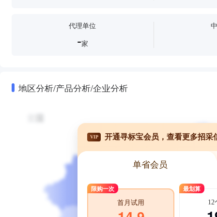
代理单位
-
家
地区分析/产品分析/企业分析
开通寻标宝会员，查看更多招采
VIP
单省会员
限购一次
最划算
1
首月试用
1
14.9