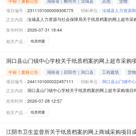
中标｜废标公告
湖南省｜郴州市｜汝城县
其他
货物
项目编号：
2311101000009306775
招标单位：
汝城县人力资源和
汝城县人力资源与社会保障局关于纸质档案的网上超市采
正文内容：
档案的网上超市采购项目三、采购项目编号：23111010
发布时间：
2026-07-31 18:44
充说明:重复下单需取消定单八、其他事项：https://hunan.zc
相关产品：
纸质档案
洞口县山门镇中心学校关于纸质档案的网上超市采购
中标｜废标公告
湖南省｜邵阳市｜洞口县
工程建筑
货物
项目编号：
2441101000022457111
招标单位：
洞口县山门镇中心
洞口县山门镇中心学校关于纸质档案的网上超市采购项目
正文内容：
项目三、采购项目编号：24411010000224571
发布时间：
2026-07-28 12:57
八、其他事项：https://hunan.zcygov.cn
相关产品：
纸质档案
江阴市卫生监督所关于纸质档案的网上商城采购项目