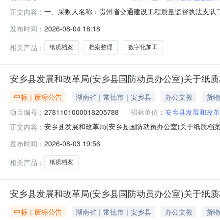
一、采购人名称：贵州省交通建设工程质量监督执法支队
正文内容：
四、采购项目编号：2091351000001030159五、合同编
发布时间：
2026-08-04 18:18
1.004320043200服务要求或标的基本概况：七、
相关产品：
纸质档案
档案整理
数字化加工
安乡县发展和改革局(安乡县国防动员办公室)关于纸
中标｜废标公告
湖南省｜常德市｜安乡县
办公文教
货物
项目编号：
2781101000018205788
招标单位：
安乡县发展和改革
安乡县发展和改革局(安乡县国防动员办公室)关于纸质档
正文内容：
发展和改革局(安乡县国防动员办公室)关于纸质档案的网上超
发布时间：
2026-08-03 19:56
布日期：七、终止原因：原因类型:供应商原因补充说明:供应商原因八、
相关产品：
纸质档案
安乡县发展和改革局(安乡县国防动员办公室)关于纸
中标｜废标公告
湖南省｜常德市｜安乡县
办公文教
货物