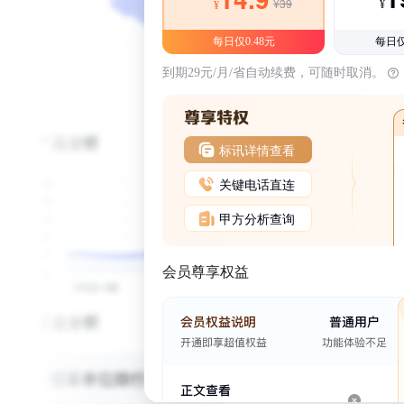
¥39
¥
¥
每日仅0.48元
每日仅
到期29元/月/省自动续费，可随时取消。
标讯详情查看
关键电话直连
甲方分析查询
会员尊享权益