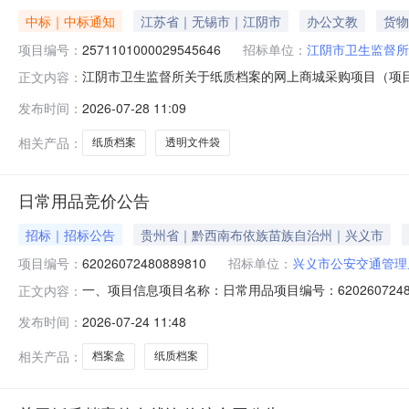
中标｜中标通知
江苏省｜无锡市｜江阴市
办公文教
货物
项目编号：
2571101000029545646
招标单位：
江阴市卫生监督所
江阴市卫生监督所关于纸质档案的网上商城采购项目（项目编号
正文内容：
纸质档案的网上商城采购项目采购项目项目编号:2571101
发布时间：
2026-07-28 11:09
码:320281项目所在行政区划名称:江苏省无锡市江阴市
相关产品：
纸质档案
透明文件袋
日常用品竞价公告
招标｜招标公告
贵州省｜黔西南布依族苗族自治州｜兴义市
项目编号：
62026072480889810
招标单位：
兴义市公安交通管理
一、项目信息项目名称：日常用品项目编号：62026072480889
正文内容：
义市公安局交通警察大队供应商规模要求：-供应商资质要求
发布时间：
2026-07-24 11:48
需求描述:1、商家同意垫付货款，不得催要货款，打款时
相关产品：
档案盒
纸质档案