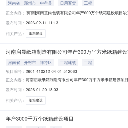
河南省｜郑州市｜中牟县
日用百货
工程
[河南]河南艾尚包装有限公司年产600万个纸箱建设项
正文内容：
目竣工环境保护管理条例的决定》（国务院令第682号）和
发布时间：
2026-02-11 11:13
万个纸箱建设项目竣工环境保护验收内容进行公示：一、
区比克大道南轩通街东正中
相关产品：
纸箱建设
河南启晟纸箱制造有限公司年产300万平方米纸箱建设
河南省｜开封市｜祥符区
工程建筑
工程
项目编号：
2601-410212-04-01-512063
河南启晟纸箱制造有限公司年产300万平方米纸箱建设项目项目代
正文内容：
项目代码项目名称办理结果信息审批部门审批事项审批文号审批结果审
发布时间：
2026-01-20 18:03
相关产品：
纸箱建设
年产3000千万个纸箱建设项目