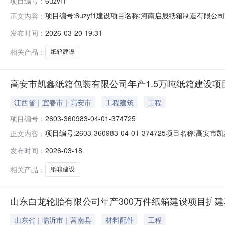
项目编号：
6uzyf1
项目编号:6uzyf1建设项目名称:河南启晟纸箱制造有限
正文内容：
式：接受委托为建设单位编制环境影响报告书（表）一、建设
发布时间：
2026-03-20 19:31
表人：时高峰建设单位主要负责人：时高峰建设单位直接
91410105MA48
相关产品：
纸箱建设
高安市凯鑫纸箱包装有限公司年产1.5万吨纸箱建设项
江西省｜宜春市｜高安市
工程建筑
工程
项目编号：
2603-360983-04-01-374725
项目编号:2603-360983-04-01-374725项目
正文内容：
西神高安市蓝坊镇漆溪村燕窝村小组项目总投资(万元):26
发布时间：
2026-03-18
币，流动资金约0.2亿元。租赁土地60亩，建设新厂房面
相关产品：
纸箱建设
山东白龙轮胎有限公司年产300万件纸箱建设项目扩建
山东省｜临沂市｜莒南县
材料配件
工程