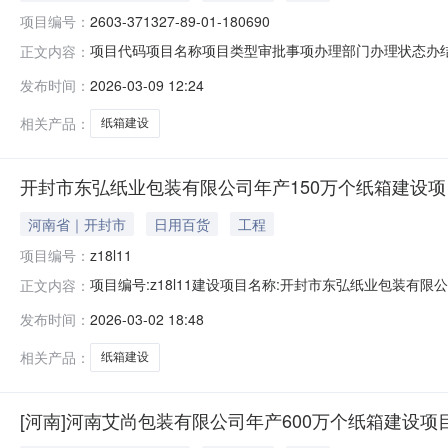
项目编号：
2603-371327-89-01-180690
项目代码项目名称项目类型审批事项办理部门办理状态办结时间2
正文内容：
目备案（不含技术改造项目，境外投资项目，汽车投资、新建炼化
发布时间：
2026-03-09 12:24
相关产品：
纸箱建设
开封市东弘纸业包装有限公司年产150万个纸箱建设项
河南省｜开封市
日用百货
工程
项目编号：
z18l11
项目编号:z18l11建设项目名称:开封市东弘纸业包装有
正文内容：
受委托为建设单位编制环境影响报告书（表）一、建设单位情
发布时间：
2026-03-02 18:48
人：王水霞建设单位主要负责人：王哲建设单位直接负责
91410100MA47JG8
相关产品：
纸箱建设
[河南]河南艾尚包装有限公司年产600万个纸箱建设