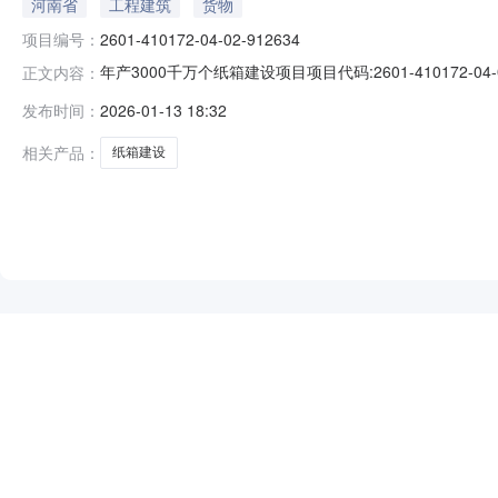
河南省
工程建筑
货物
项目编号：
2601-410172-04-02-912634
年产3000千万个纸箱建设项目项目代码:2601-41017
正文内容：
号审批结果审批时间经济发展部企业投资项目备案2601-410
发布时间：
2026-01-13 18:32
案机关仅对项目是否符合产业政策进行审查。后续用地、
相关产品：
纸箱建设
NEW
HOT
5折起