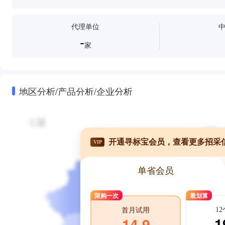
代理单位
-
家
地区分析/产品分析/企业分析
开通寻标宝会员，查看更多招采
VIP
单省会员
限购一次
最划算
1
首月试用
1
14.9