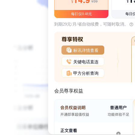
¥39
¥
¥
每日仅0.48元
每日仅
到期29元/月/省自动续费，可随时取消。
标讯详情查看
关键电话直连
甲方分析查询
会员尊享权益