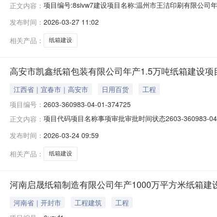
项目编号:8sivw7建设项目名称:温州市王洁印刷有限公
正文内容：
托为建设单位编制环境影响报告书（表）一、建设单位情况建
发布时间：
2026-03-27 11:02
设单位主要负责人：王杰建设单位直接负责的主管人员：王杰二
相关产品：
纸箱建设
高安市凯鑫纸箱包装有限公司年产1.5万吨纸箱建设项
江西省｜宜春市｜高安市
日用百货
工程
项目编号：
2603-360983-04-01-374725
项目代码项目名称事项审批审批时间状态2603-360983-04
正文内容：
发布时间：
2026-03-24 09:59
相关产品：
纸箱建设
河南启晟纸箱制造有限公司年产1000万平方米纸箱建
河南省｜开封市
工程建筑
工程