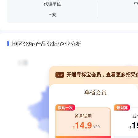
代理单位
-
家
地区分析/产品分析/企业分析
开通寻标宝会员，查看更多招采
VIP
单省会员
限购一次
最划算
1
首月试用
1
14.9
¥39
¥
¥