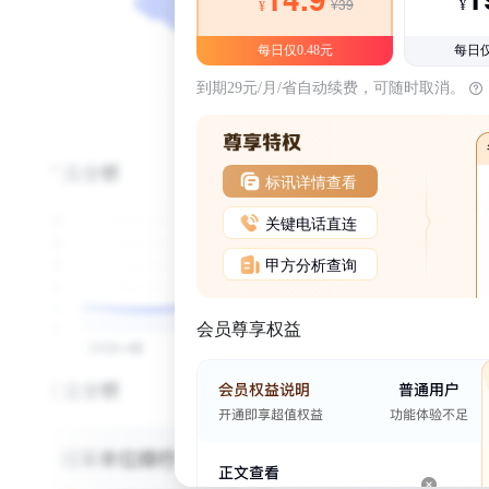
¥39
¥
¥
每日仅0.48元
每日仅
到期29元/月/省自动续费，可随时取消。
标讯详情查看
关键电话直连
甲方分析查询
会员尊享权益