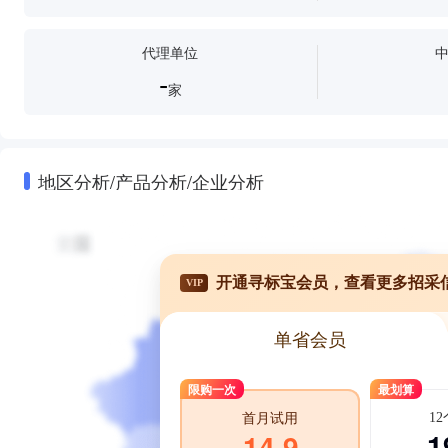
代理单位
-
家
地区分析/产品分析/企业分析
开通寻标宝会员，查看更多招采
VIP
单省会员
限购一次
最划算
1
首月试用
1
14.9