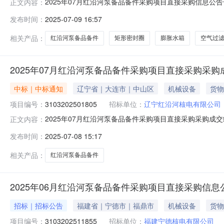
2025年07月红沿河泵备品备件采购项目直接采购信息公告一
正文内容：
分（北京时间）项目编号：3103202513256项目名
发布时间：
2025-07-09 16:57
罩密封垫膨胀水箱[21661750VOLVOPENTA]
相关产品：
红沿河泵备品备件
矩形密封圈
膨胀水箱
空气过
2025年07月红沿河泵备品备件采购项目直接采购采
中标｜中标通知
辽宁省｜大连市｜中山区
机械设备
货物
项目编号：
3103202501805
招标单位：
辽宁红沿河核电有限公司
2025年07月红沿河泵备品备件采购项目直接采购采购成交
正文内容：
3103202501805项目名称：2025年07月红沿
发布时间：
2025-07-08 15:17
相关功能的配套性，只能从特定供应商处采购。资格条件：良
相关产品：
红沿河泵备品备件
2025年06月红沿河泵备品备件采购项目直接采购信息
招标｜招标公告
福建省｜宁德市｜福鼎市
机械设备
货物
项目编号：
3103202511855
招标单位：
福建宁德核电有限公司