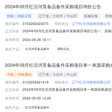
2024年09月红沿河泵备品备件采购项目询价公告
招标｜招标公告
辽宁省｜大连市｜中山区
机械设备
货物
项目编号：
3103202423273
招标单位：
辽宁红沿河核电有限公司
2024年09月红沿河泵备品备件采购项目询价公告一、采购项
正文内容：
时间）项目编号：3103202423273项目名称：202
发布时间：
2024-09-26 18:11
时间：计划交付地点：大连市承运商采购方式：询价资格审
相关产品：
红沿河泵备品备件
调制马达
2024年09月红沿河泵备品备件采购项目单一来源采
中标｜中标通知
辽宁省｜大连市｜中山区
项目编号：
3103202421418
招标单位：
辽宁红沿河核电有限公司
2024年09月红沿河泵备品备件采购项目单一来源采购成交
正文内容：
3103202421418项目名称：2024年09月红沿河泵
发布时间：
2024-09-05 12:26
源采用单一来源原因：为确保相关功能的配套性，只能从特定供应
相关产品：
红沿河泵备品备件