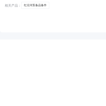
项目的供应
相关产品：
红沿河泵备品备件
NEW
HOT
5折起
暂时没有搜索结果…