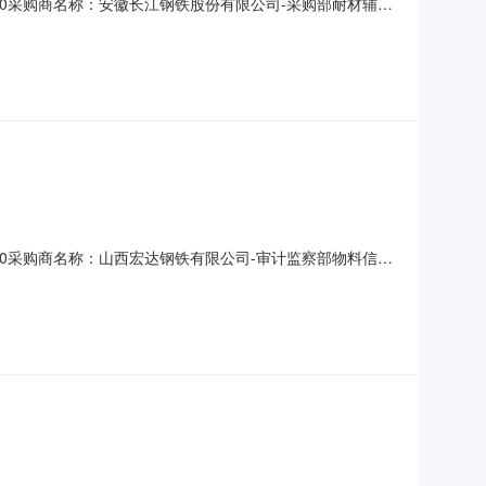
5T10:00采购商名称：安徽长江钢铁股份有限公司-采购部耐材辅料
026-07-31询价条款一、交货地址：安徽马鞍山市当涂县
（盖公章、启封章）到货车辆要求：国五
6T10:00采购商名称：山西宏达钢铁有限公司-审计监察部物料信息
002精炼炉耐材承包（吨钢）见附件1.0吨钢2025-07-
公司二、保证金额