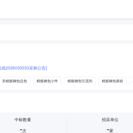
2026030033采购公告]
非精炼钢包总包
精炼钢包小件
精炼钢包引流剂
精炼钢包座砖
中标数量
招采单位
-
-
次
家