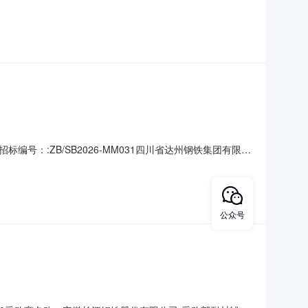
项目概况与采购范围1.采购分类：【设备】；2.所属板块：
:【/】，详见标段内容5.采购范围：标包
：:ZB/SB2026-MM031四川省达州钢铁集团有限责
计划招标时间等（一）招标项目名称：达州钢铁精炼钢包引
标做为参考指标，不做为考核依据，作为事故状态下分析评判的依据。
公众号