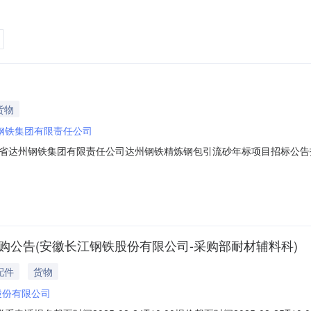
026030033】项目进行公开采购。采购方式为:【一般性谈判】。二、
026030168-0001:工装模具-辅助类工装-辅助工装】；4.本项目概况为
货物
钢铁集团有限责任公司
达州钢铁集团有限责任公司达州钢铁精炼钢包引流砂年标项目招标公告招标编号
标条件的单位踊跃参与投标。一、招标项目内容、技术要求、招标数量、
度:0.1mm～2.0mm、Cr2O3≥25%。自动开浇率≥99%。理化指
购公告(安徽长江钢铁股份有限公司-采购部耐材辅料科)
配件
货物
股份有限公司