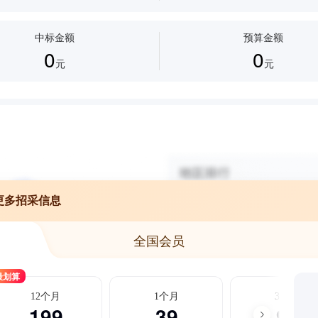
中标金额
预算金额
0
0
元
元
更多招采信息
全国会员
最划算
12个月
1个月
3个月
199
39
99