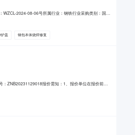
CL-2024-08-06号所属行业：钢铁行业采购类别：国内
股份有限公司（下称买受人）对炼钢区钢包总包项目进行竞
修复等服务的年度承包项目，竞拍人需对相关的耐火材料进
D炉盖
钢包本体烧焊修复
NB20231129018报价需知：1、报价单位在报价前交
放弃供应资格的，视为违约并全额扣除报价保证金。2、签订合
视为违约，违约扣除合同保证金，并按照《柳钢业务往来失信