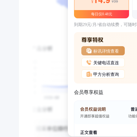
¥39
¥
每日仅0.48元
到期29元/月/省自动续费，可随
标讯详情查看
关键电话直连
甲方分析查询
会员尊享权益