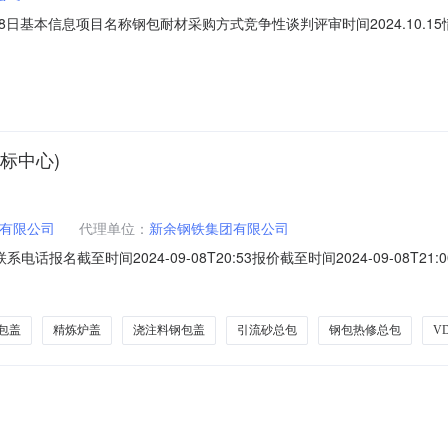
18日基本信息项目名称钢包耐材采购方式竞争性谈判评审时间2024.10
公司10吨精炼钢包93000元/套（含税到厂）、6吨钢包耐材34000元
采购电子平台（网址http://ygcg.xuangang.com.cn:8899/C
标中心)
有限公司
代理单位：
新余钢铁集团有限公司
联系电话报名截至时间2024-09-08T20:53报价截至时间2024-09-0
期备注钢一区钢包总包（精炼钢包）100t2811397.0吨钢2024-09-
435544.0吨钢2024-09-20询价条款一、交货地址：江西新余市渝水
包盖
精炼炉盖
浇注料钢包盖
引流砂总包
钢包热修总包
V