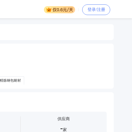
登录/注册
精炼钢包耐材
供应商
-
家