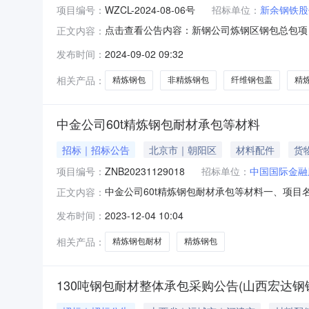
项目编号：
WZCL-2024-08-06号
招标单位：
新余钢铁股
点击查看公告内容：新钢公司炼钢区钢包总包项目竞
正文内容：
竞价采购所属地区：江西省新余市采购人：新余
发布时间：
2024-09-02 09:32
价采购。此次竞价采购的炼钢区钢包总包项目，
行供货、施工、耐火设备修复及
相关产品：
精炼钢包
非精炼钢包
纤维钢包盖
精
中金公司60t精炼钢包耐材承包等材料
招标｜招标公告
北京市｜朝阳区
材料配件
货
项目编号：
ZNB20231129018
招标单位：
中国国际金融
中金公司60t精炼钢包耐材承包等材料一、项目名
正文内容：
纳伍万元整（￥50000.00元）报价保证金
发布时间：
2023-12-04 10:04
同时供方需交纳合同保证金为伍拾万元整（￥5
黑名单管理办法》
相关产品：
精炼钢包耐材
精炼钢包
130吨钢包耐材整体承包采购公告(山西宏达钢