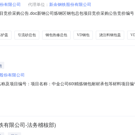
份有限公司
代理单位：
新余钢铁股份有限公司
价采购公告.doc新钢公司炼钢区钢包总包项目竞价采购公告竞价编号：WZ
钢铁股份有限公司一、项目概况本着公开、公平、公正的原则，新余钢铁
主要为炼钢区相关生产工序中所涉及到的耐火材料供货、施工及耐火设备
炼炉盖
引流砂总包
钢包热修总包
VD钢包
浇注料钢包盖
V
物
股份有限公司
称及项目编号：项目名称：中金公司60t精炼钢包耐材承包等材料项目编号：Z
（不能用个人账户存入报价保证金），若我方通知获得供应资格后报价单位
00000元），交纳到柳州钢铁股份有限公司公司账户。不能履行合同的
铁有限公司-法务稽核部)