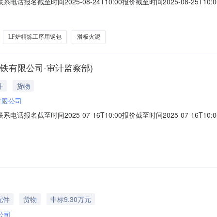
联系电话报名截至时间2025-08-24T10:00报价截至时间2025-08-2
计量单位要求交货期备注精炼钢包LF炉精炼工序用钢包140000.0吨钢2
.0元三、商务条款：详见询比价函询比价函内报价及分项报价需填报回传
LF炉精炼工序用钢包
滑板火泥
铁有限公司-审计监察部)
件
货物
有限公司
联系电话报名截至时间2025-07-16T10:00报价截至时间2025-07-1
货期备注001普通钢包耐材承包（吨钢）见附件1.0吨钢2025-07-20
025-07-20询价条款一、交货地址：山西运城市河津市山西宏达钢铁有限
配件
货物
中标9.30万元
公司