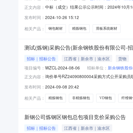
中标（成交）结果公示公示时间：2024年10月
正文内容：
中标价格服务标准服务期限1营口和平三华矿产有限
发布时间：
2024-10-26 15:12
半年1、发布公告的媒介本次招标（采购）公告在宣化钢铁阳光
相关产品：
钢包耐材
精炼钢包
滑板系统耐材
测试(炼钢)采购公告(新余钢铁股份有限公司-招
招标｜招标公告
江西省｜新余市｜渝水区
货物
项目编号：
WZCL-2024-08-06
招标单位：
新余钢铁股份
询价单号RZ24090800004采购方式公开采购员
正文内容：
料代码物料名称规格型号品牌采购数量计量单位要求交货
发布时间：
2024-09-08 20:42
2024-09-20钢一区钢包总包（VD钢包）100t
相关产品：
精炼钢包
非精炼钢包
VD钢包
纤维钢
新钢公司炼钢区钢包总包项目竞价采购公告
招标｜招标公告
江西省｜新余市｜渝水区