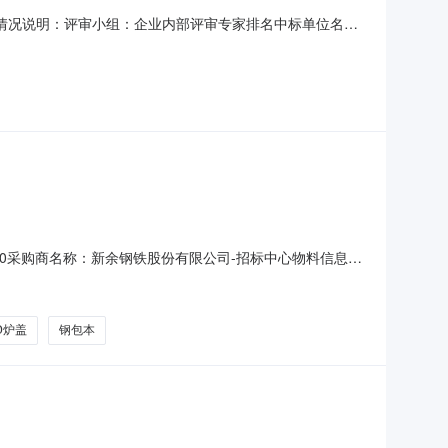
.15情况说明：评审小组：企业内部评审专家排名中标单位名称
/套（含税到厂）,滑板系统耐材205元/套（含税到厂）。合格
ustom/）上发布。2、
8T21:00采购商名称：新余钢铁股份有限公司-招标中心物料信息物
20钢一区钢包总包（非精炼钢包）100t2785374.0吨钢
D炉盖
钢包本