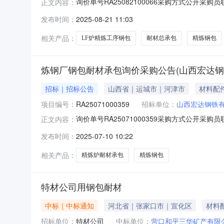
询价单号RA25082100066采购方式公开采购员
正文内容：
科物料信息物料代码物料名称规格型号品牌采购数量
发布时间：
2025-08-21 11:03
安徽长江钢铁股份有限公司二、保证金额度：0
相关产品：
LF炉精炼工序钢包
耐材总承包
精炼钢包
炼钢厂钢包耐材承包询价采购公告(山西宏达钢
招标｜招标公告
山西省｜运城市｜河津市
材料配
项目编号：
RA25071000359
招标单位：
山西宏达钢铁
询价单号RA25071000359采购方式公开采购员
正文内容：
物料代码物料名称规格型号品牌采购数量计量单位要求交
发布时间：
2025-07-10 10:22
20003精炼炉耐材承包（单包）见附件1.0套2
相关产品：
精炼炉耐材承包
精炼钢包
特材公司用钢包耐材
中标｜中标通知
河北省｜张家口市｜宣化区
材料
招标单位：
特材公司
中标单位：
营口和平三华矿产有限