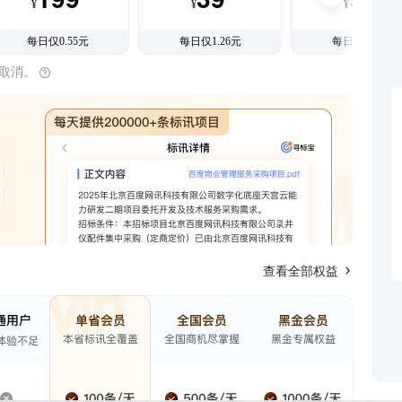
¥
¥
¥
每日仅0.55元
每日仅1.26元
每日仅1.08元
时取消。
查看全部权益