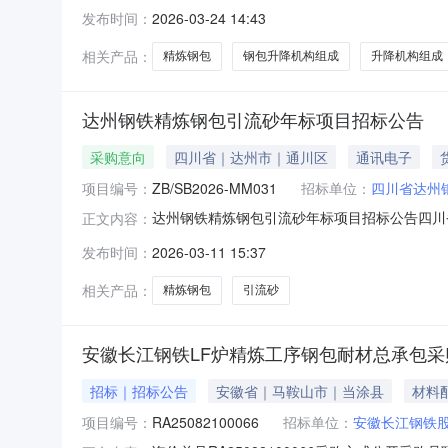
采购条件，现对【30T精炼钢包及升降机构组成2
发布时间：
2026-03-24 14:43
【工装】；3.采购品类：【标段:PN-J-0130-2
相关产品：
精炼钢包
钢包升降机构组成
升降机构组成
达州钢铁精炼钢包引流砂年标项目招标公告
采购意向
四川省｜达州市｜通川区
通讯电子
项目编号：
ZB/SB2026-MM031
招标单位：
四川省达州
达州钢铁精炼钢包引流砂年标项目招标公告四川省
正文内容：
任公司拟对以下项目进行公开招标，欢迎符合招
发布时间：
2026-03-11 15:37
流砂年标。（二）技术要求：H2O≤0.50%、粒
以招标
相关产品：
精炼钢包
引流砂
安徽长江钢铁LF炉精炼工序钢包耐材总承包采
招标｜招标公告
安徽省｜马鞍山市｜当涂县
材料
项目编号：
RA25082100066
招标单位：
安徽长江钢铁