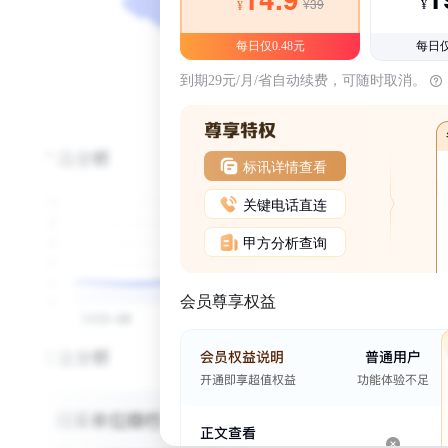
¥39
¥
¥
每日仅0.48元
每日仅
到期29元/月/省自动续费，可随时取消。
标讯详情查看
关键电话直连
甲方分析查询
会员尊享权益