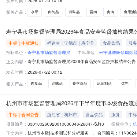
发布时间：
2026-07-23 10:19
制品、粮食加工品、鸡蛋、食用油油脂及其制品、糕点、
食用油中矿物油、食用油中巴豆油、糖精
相关产品：
水果
肉制品
调味品
畜肉
禽肉
食用油
寿宁县市场监督管理局2026年食品安全监督抽检结果公
中标｜中标通知
福建省｜宁德市｜寿宁县
食品饮品
服务
招标单位：
寿宁县市场监督管理局
中标单位：
寿宁县鳌阳镇周燚
寿宁县市场监督管理局2026年食品安全监督抽检结果公
正文内容：
品安全监督抽检信息公告如下：本期公告涉及餐饮食品、
发布时间：
2026-07-22 00:12
果。合格60批次，不合格4批次（详情见附件）。针对
务，依法查处违法违规行为，有效防控食
相关产品：
肉制品
调味品
餐饮食品
蔬菜制品
饮料
杭州市市场监督管理局2026年下半年度市本级食品流
中标｜合同公告
浙江省｜杭州市
食品饮品
服务
中标
项目编号：
330100260920010000048-26847-SJ13
招标单位：
杭
杭州市本级|技术测试和分析服务一、合同编号：11N0024
正文内容：