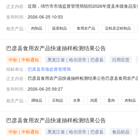
近期，绵竹市市场监督管理局组织2026年度县本级食品
正文内容：
方便食品、蜂产品、糕点、罐头、酒类、粮食加工品、肉
发布时间：
2026-06-25 10:53
计244批次样品，检出7批次样品不合格。发现的主要问
量等。现将监督抽检食品具体情况通告
相关产品：
肉制品
蔬菜制品
食用农产品
淀粉及淀粉制品
巴彦县食用农产品快速抽样检测结果公告
中标｜中标通知
黑龙江省｜哈尔滨市｜巴彦县
日用百货
招标单位：
巴彦县市场监督管理局
巴彦县食用农产品快速抽样检测结果公告巴彦县食用农产品快
正文内容：
检验工作计划》要求，为有效消除食品安全隐患，保障公
发布时间：
2026-06-25 09:27
味品、畜肉、粮食加工品、鸡蛋、餐饮食品、肉制品、豆
伦特罗、粮食果蔬中铅、粮食果蔬中镉、
相关产品：
调味品
豆制品
水果
鸡蛋
畜肉
肉制品
巴彦县食用农产品快速抽样检测结果公告
中标｜中标通知
黑龙江省｜哈尔滨市｜巴彦县
食品饮品