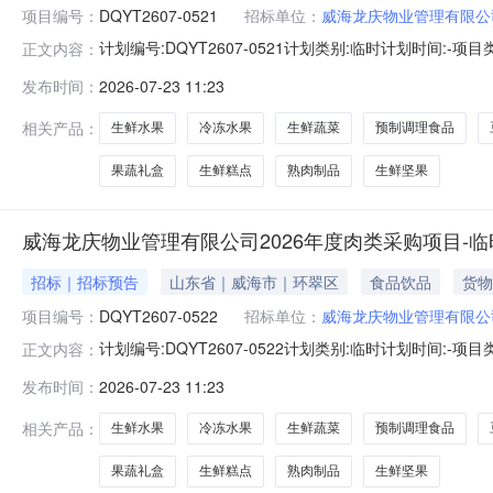
项目编号：
DQYT2607-0521
招标单位：
威海龙庆物业管理有限公
计划编号:DQYT2607-0521计划类别:临时计划时间
正文内容：
司投资计划批复文号:--项目概况:蔬菜、水果等农副产品
发布时间：
2026-07-23 11:23
称品名编码品名名称A61食品及食材A6106生鲜A610601水
相关产品：
生鲜水果
冷冻水果
生鲜蔬菜
预制调理食品
果蔬礼盒
生鲜糕点
熟肉制品
生鲜坚果
威海龙庆物业管理有限公司2026年度肉类采购项目-临
招标｜招标预告
山东省｜威海市｜环翠区
食品饮品
货物
项目编号：
DQYT2607-0522
招标单位：
威海龙庆物业管理有限公
计划编号:DQYT2607-0522计划类别:临时计划时间
正文内容：
资计划批复文号:--项目概况:牛肉、羊肉、猪肉等肉类采
发布时间：
2026-07-23 11:23
品名编码品名名称A61食品及食材A6106生鲜A610601水果
相关产品：
生鲜水果
冷冻水果
生鲜蔬菜
预制调理食品
果蔬礼盒
生鲜糕点
熟肉制品
生鲜坚果