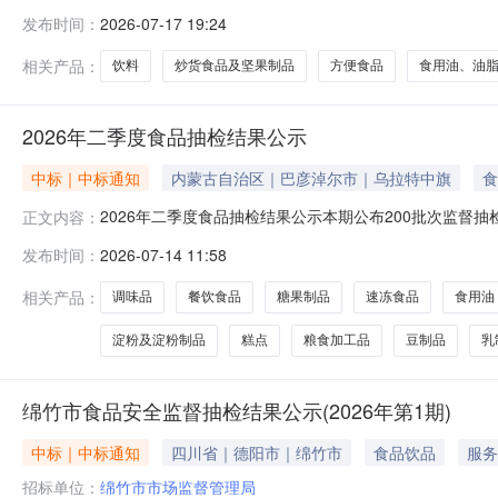
三、项目编号：330100260920010000048-2
发布时间：
2026-07-17 19:24
市场监督管理局地址：凤起东路109号联系方式：0571-
相关产品：
饮料
炒货食品及坚果制品
方便食品
食用油、油
2026年二季度食品抽检结果公示
中标｜中标通知
内蒙古自治区｜巴彦淖尔市｜乌拉特中旗
食
2026年二季度食品抽检结果公示本期公布200批次监
正文内容：
速冻食品、糖果制品、淀粉及淀粉制品、糕点、食用油、
发布时间：
2026-07-14 11:58
格产品。其中：不合格样品7批次，合格样品193批次。附件下
相关产品：
调味品
餐饮食品
糖果制品
速冻食品
食用油
淀粉及淀粉制品
糕点
粮食加工品
豆制品
乳
绵竹市食品安全监督抽检结果公示(2026年第1期)
中标｜中标通知
四川省｜德阳市｜绵竹市
食品饮品
服务
招标单位：
绵竹市市场监督管理局