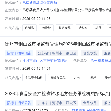
招标单位：
巴彦县市场监督管理局
巴彦县食用农产品快速抽样检测结果公告巴彦县食用农产品快
正文内容：
检验工作计划》要求，为有效消除食品安全隐患，保障公
发布时间：
2026-05-20 11:03
菜、糕点、食用油油脂及其制品、鸡蛋、调味品、餐饮食
克百威、百菌清、甜蜜素、硼砂、糖精钠
相关产品：
肉制品
鸡骨架
餐饮食品
猪头肉
鸡蛋
徐州市铜山区市场监督管理局2026年铜山区市场监
招标｜招标预告
江苏省｜徐州市｜铜山区
食品饮品
服务
招标单位：
徐州市铜山区市场监督管理局
代理单位：
徐州华源招
发布时间：
2026-05-13 14:51
相关产品：
食品安全抽检
粮食加工品
大米
小麦粉
谷物
2026年食品安全抽检省转移地方任务承检机构招标项
招标｜招标公告
广东省｜河源市｜源城区
食品饮品
服务
项目编号：
CZZB26A015CS
招标单位：
河源市市场监督管理局