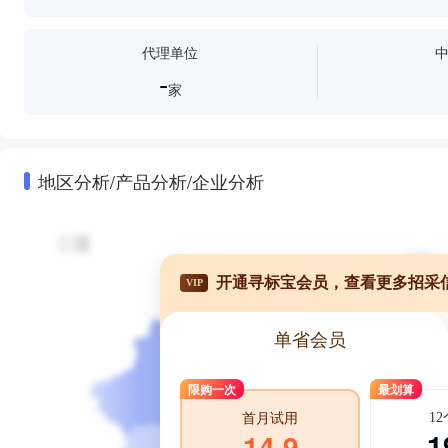
代理单位
-
家
地区分析/产品分析/企业分析
开通寻标宝会员，查看更多招采
VIP
单省会员
限购一次
最划算
1
首月试用
1
14.9