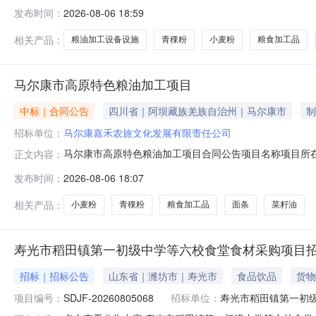
康市高原特色粮油加工项目)马尔康市发包人名称发包人地址
发布时间：
2026-08-06 18:59
筑工程有限公司四川省甘孜藏族自治州雅江县河口镇商业步行街二
工、监理适用）
相关产品：
粮油加工设备设施
青稞粉
小麦粉
粮食加工品
马尔康市高原特色粮油加工项目
中标｜合同公告
四川省｜阿坝藏族羌族自治州｜马尔康市
制
招标单位：
马尔康嘉禾农旅文化发展有限责任公司
马尔康市高原特色粮油加工项目合同公告项目名称项目所
正文内容：
禾农旅文化发展有限责任公司马尔康市08376999712
发布时间：
2026-08-06 18:07
用）计划开工日期计划交工日期计划竣工日期2026-07-2320
相关产品：
小麦粉
青稞粉
粮食加工品
面条
菜籽油
寿光市稻田镇第一初级中学等六校食堂食材采购项目
招标｜招标公告
山东省｜潍坊市｜寿光市
食品饮品
货物
项目编号：
SDJF-20260805068
招标单位：
寿光市稻田镇第一初