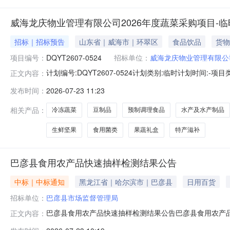
威海龙庆物业管理有限公司2026年度蔬菜采购项目-临
招标｜招标预告
山东省｜威海市｜环翠区
食品饮品
货物
项目编号：
DQYT2607-0524
招标单位：
威海龙庆物业管理有限公
计划编号:DQYT2607-0524计划类别:临时计划时间
正文内容：
资计划批复文号:--项目概况:蔬菜采购采购组织形式:委
发布时间：
2026-07-23 11:23
A61食品及食材A6106生鲜A610601水果及制品A61060
相关产品：
冷冻蔬菜
豆制品
预制调理食品
水产及水产制品
生鲜坚果
食用菌类
果蔬礼盒
特产滋补
巴彦县食用农产品快速抽样检测结果公告
中标｜中标通知
黑龙江省｜哈尔滨市｜巴彦县
日用百货
招标单位：
巴彦县市场监督管理局
巴彦县食用农产品快速抽样检测结果公告巴彦县食用农产品快
正文内容：
检验工作计划》要求，为有效消除食品安全隐患，保障公