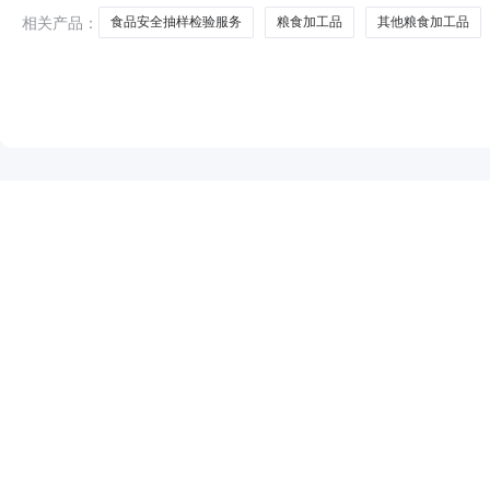
相关产品：
食品安全抽样检验服务
粮食加工品
其他粮食加工品
NEW
HOT
5折起
暂时没有搜索结果…