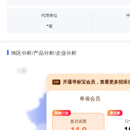
代理单位
-
家
地区分析/产品分析/企业分析
开通寻标宝会员，查看更多招采
VIP
单省会员
限购一次
最划算
1
首月试用
1
14.9