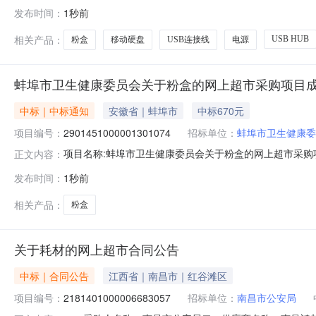
中心网上超市项目四、采购项目编号：21111010000296
发布时间：
1秒前
USB3.0USB连接线毕亚兹/BIAZEUSB3.0条3.00962882
相关产品：
USB HUB
粉盒
移动硬盘
USB连接线
电源
蚌埠市卫生健康委员会关于粉盒的网上超市采购项目
中标｜中标通知
安徽省｜蚌埠市
中标670元
项目编号：
2901451000001301074
招标单位：
蚌埠市卫生健康委
项目名称:蚌埠市卫生健康委员会关于粉盒的网上超市采购项目
正文内容：
健康委员会关于粉盒的网上超市采购项目采购项目项目编号:29
发布时间：
1秒前
位地址:/三、成交信息交易方式:议价采购成交日期:202
相关产品：
粉盒
关于耗材的网上超市合同公告
中标｜合同公告
江西省｜南昌市｜红谷滩区
项目编号：
2181401000006683057
招标单位：
南昌市公安局