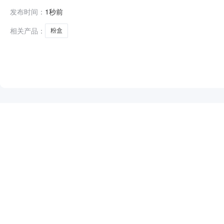
事处网上商城项目五、合同主体采购人（甲方）：无锡市锡山
发布时间：
1秒前
苏省无锡市锡山区锡山区东港镇（港下）湖塘桥村联系方式：
相关产品：
粉盒
NEW
HOT
5折起
暂时没有搜索结果…