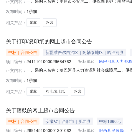
一、采购人名称：南昌市公安局二、供应商名称：南昌鸿邮信息
正文内容：
五、合同编号：2026M0806360199000014六、合同内
发布时间：
1秒前
图/PantumPD-205硒鼓只3.002607802奔图CTL-2306K黑
相关产品：
硒鼓
粉盒
关于打印/复印纸的网上超市合同公告
中标｜合同公告
新疆维吾尔自治区｜阿勒泰地区｜哈巴河县
项目编号：
2411101000029664762
招标单位：
哈巴河县人力资源
一、采购人名称：哈巴河县人力资源和社会保障局二、供
正文内容：
购项目编号：2411101000029664762五、合同编号：1
发布时间：
1秒前
80GA3复印纸得力/deliZF513箱10.0011411402得力ZF5
相关产品：
硒鼓
打印/复印纸
粉盒
关于硒鼓的网上超市合同公告
中标｜合同公告
安徽省｜合肥市｜肥西县
中标1660元
项目编号：
2691451000001301062
招标单位：
肥西县民政局