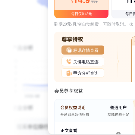
¥39
¥
¥
每日仅0.48元
每日仅
到期29元/月/省自动续费，可随时取消。
标讯详情查看
关键电话直连
甲方分析查询
会员尊享权益