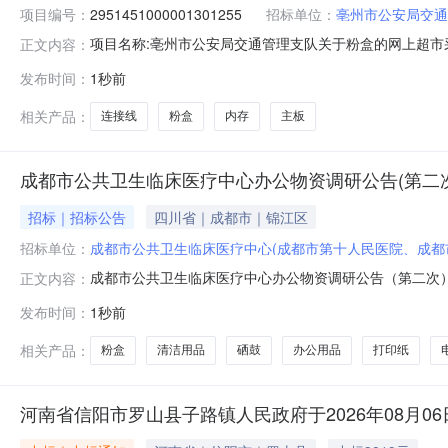
项目编号：
2951451000001301255
招标单位：
亳州市公安局交通
项目名称:亳州市公安局交通管理支队关于粉盒的网上超市采购
正文内容：
公安局交通管理支队关于粉盒的网上超市采购项目采购项目项目编
发布时间：
1秒前
理支队采购单位地址:亳州市魏武大道606号三、成交信息交
相关产品：
连接线
粉盒
内存
主板
成都市公共卫生临床医疗中心办公物资调研公告(第二次
招标｜招标公告
四川省｜成都市｜锦江区
招标单位：
成都市公共卫生临床医疗中心(成都市第十人民医院、成都
成都市公共卫生临床医疗中心办公物资调研公告（第二次
正文内容：
关产品及信息且具有合法合格资质的供应商报名参与，报
发布时间：
1秒前
洁用品及日用品附件2：《清洁用品及日用品调研清单》3
单》二、报名须具备的条件1.具有独立法人
相关产品：
粉盒
清洁用品
硒鼓
办公用品
打印纸
河南省信阳市罗山县子路镇人民政府于2026年08月0