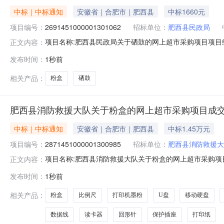
中标｜中标通知
安徽省｜合肥市｜肥西县
中标1660元
项目编号：
2691451000001301062
招标单位：
肥西县民政局
项目名称:肥西县民政局关于硒鼓的网上超市采购项目项目编号
正文内容：
鼓的网上超市采购项目采购项目项目编号:2691451000
发布时间：
1秒前
30号三、成交信息交易方式:议价采购成交日期:2026年
相关产品：
粉盒
硒鼓
肥西县消防救援大队关于粉盒的网上超市采购项目成
中标｜中标通知
安徽省｜合肥市｜肥西县
中标1.45万元
项目编号：
2871451000001300985
招标单位：
肥西县消防救援大
项目名称:肥西县消防救援大队关于粉盒的网上超市采购项目项
正文内容：
援大队关于粉盒的网上超市采购项目采购项目项目编号:28714
发布时间：
1秒前
单位地址:/三、成交信息交易方式:议价采购成交日期:202
相关产品：
粉盒
比例尺
打印机墨粉
U盘
移动硬盘
数据线
读卡器
回形针
保护插座
打印纸