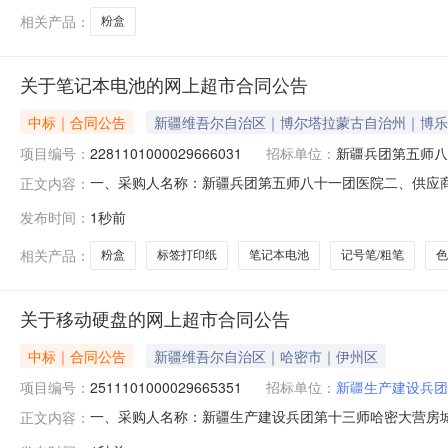
相关产品：
粉盒
关于笔记本电池的网上超市合同公告
中标｜合同公告
新疆维吾尔自治区｜博尔塔拉蒙古自治州｜博乐
项目编号：
2281101000029666031
招标单位：
新疆兵团第五师八
一、采购人名称：新疆兵团第五师八十一团医院二、供应
正文内容：
号：2281101000029666031五、合同编号：11N458
发布时间：
1秒前
块1.003603602奔图TL-413复印机配件奔图/PantumTL-4
相关产品：
粉盒
标签打印纸
笔记本电池
记号笔/粗笔
色
关于移动硬盘的网上超市合同公告
中标｜合同公告
新疆维吾尔自治区｜哈密市｜伊州区
项目编号：
2511101000029665351
招标单位：
新疆生产建设兵团
一、采购人名称：新疆生产建设兵团第十三师哈密大营房
正文内容：
密大营房城区管理委员会网上超市项目四、采购项目编号：25111