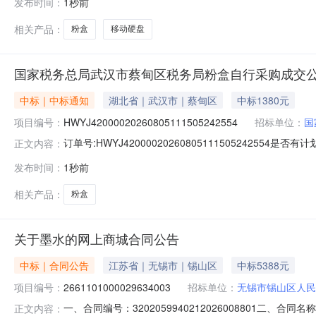
发布时间：
1秒前
(元)总价(元)1希捷STDR40003004TB移动硬盘希捷/Seaga
相关产品：
粉盒
移动硬盘
国家税务总局武汉市蔡甸区税务局粉盒自行采购成交
中标｜中标通知
湖北省｜武汉市｜蔡甸区
中标1380元
项目编号：
HWYJ42000020260805111505242554
招标单位：
国
订单号:HWYJ4200002026080511150524255
正文内容：
应商:武汉恒运祥商贸有限公司成交日期:2026-08-0616
发布时间：
1秒前
格/GGNT-CK1153C商用专用版20.0包￥217.6￥69.0
相关产品：
粉盒
关于墨水的网上商城合同公告
中标｜合同公告
江苏省｜无锡市｜锡山区
中标5388元
项目编号：
2661101000029634003
招标单位：
无锡市锡山区人民
一、合同编号：3202059940212026008801二、
正文内容：