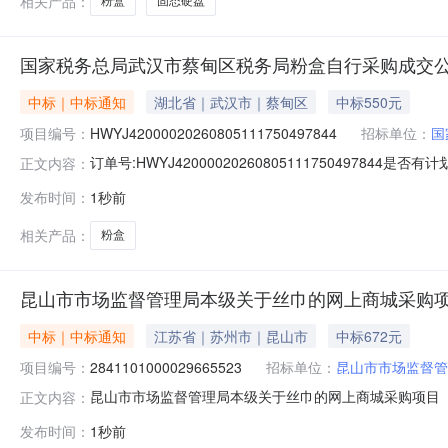
相关产品：
粉盒
固态硬盘
国家税务总局武汉市蔡甸区税务局粉盒自行采购成交
中标｜中标通知
湖北省｜武汉市｜蔡甸区
中标550元
项目编号：
HWYJ42000020260805111750497844
招标单位：
国
订单号:HWYJ4200002026080511175049784
正文内容：
商:武汉凌鑫科技有限公司成交日期:2026-08-0616:55:
发布时间：
1秒前
RITETK-1183-带芯片10.0包￥128.0￥55.0￥550.
相关产品：
粉盒
昆山市市场监督管理局本级关于丝巾的网上商城采购
中标｜中标通知
江苏省｜苏州市｜昆山市
中标672元
项目编号：
2841101000029665523
招标单位：
昆山市市场监督管
昆山市市场监督管理局本级关于丝巾的网上商城采购项目（项目
正文内容：
理局本级关于丝巾的网上商城采购项目项目编号:2841101
发布时间：
1秒前
码:320583项目所在行政区划名称:江苏省苏州市昆山市