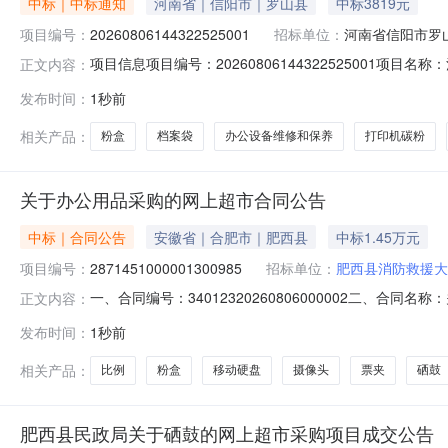
中标｜中标通知
河南省｜信阳市｜罗山县
中标3819元
项目编号：
20260806144322525001
招标单位：
河南省信阳市罗
项目信息项目编号：20260806144322525001
正文内容：
购人联系方式：13****02556供应商：罗山县春秋电子科
发布时间：
1秒前
日期：2026-08-0617:08:47备注：商品信息商品名称
相关产品：
粉盒
档案袋
办公设备维修和保养
打印机碳粉
关于办公用品采购的网上超市合同公告
中标｜合同公告
安徽省｜合肥市｜肥西县
中标1.45万元
项目编号：
2871451000001300985
招标单位：
肥西县消防救援大
一、合同编号：34012320260806000002二、合
正文内容：
目五、合同主体采购人（甲方）：肥西县消防救援大队地址：
发布时间：
1秒前
省合肥市安徽省合肥市蜀山区潜山北路499号城市经典小区商铺
相关产品：
比例
粉盒
移动硬盘
摄像头
票夹
硒鼓
肥西县民政局关于硒鼓的网上超市采购项目成交公告