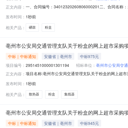
一、合同编号：34012320260806000201二、合
正文内容：
采购人（甲方）：肥西县民政局地址：肥西县上派镇三河路
发布时间：
1秒前
33号1309室联系方式：18949811116六、合同主体信
相关产品：
硒鼓
粉盒
亳州市公安局交通管理支队关于粉盒的网上超市采购
中标｜中标通知
安徽省｜亳州市
中标975元
项目编号：
2951451000001301194
招标单位：
亳州市公安局交通
项目名称:亳州市公安局交通管理支队关于粉盒的网上超市采购
正文内容：
公安局交通管理支队关于粉盒的网上超市采购项目采购项目项目编
发布时间：
1秒前
理支队采购单位地址:亳州市魏武大道606号三、成交信息交
相关产品：
散热器
粉盒
集线器
亳州市公安局交通管理支队关于粉盒的网上超市采购
中标｜中标通知
安徽省｜亳州市
中标945元