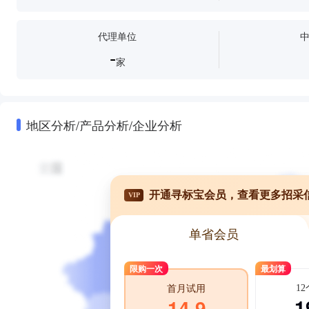
代理单位
-
家
地区分析/产品分析/企业分析
开通寻标宝会员，查看更多招采
VIP
单省会员
限购一次
最划算
1
首月试用
1
14.9