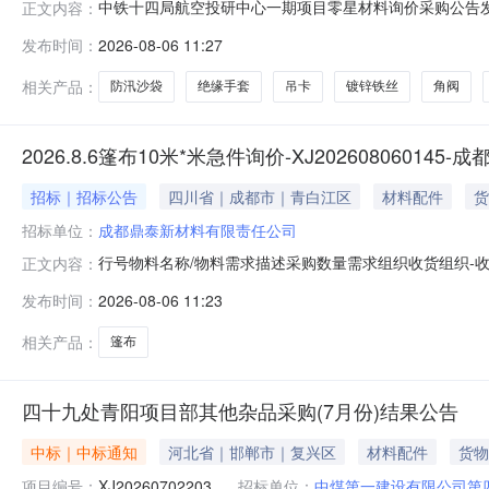
中铁十四局航空投研中心一期项目零星材料询价采购公告发布单位:
正文内容：
中心一期项目零星材料询价采购公告采购编号：CRCC-140
发布时间：
2026-08-06 11:27
价采购，诚邀有意向的合格供应商参与报价。一、项目概况及询
相关产品：
防汛沙袋
绝缘手套
吊卡
镀锌铁丝
角阀
2026.8.6篷布10米*米急件询价-XJ2026080601
招标｜招标公告
四川省｜成都市｜青白江区
材料配件
货
招标单位：
成都鼎泰新材料有限责任公司
行号物料名称/物料需求描述采购数量需求组织收货组织-收货
正文内容：
材料有限责任公司四川省成都市青白江区欧城路568号-大仓库五金仓管
发布时间：
2026-08-06 11:23
求:无询价币种:人民币询价类型:直接下单是否限制报价涨
相关产品：
篷布
四十九处青阳项目部其他杂品采购(7月份)结果公告
中标｜中标通知
河北省｜邯郸市｜复兴区
材料配件
货物
项目编号：
XJ20260702203
招标单位：
中煤第一建设有限公司第