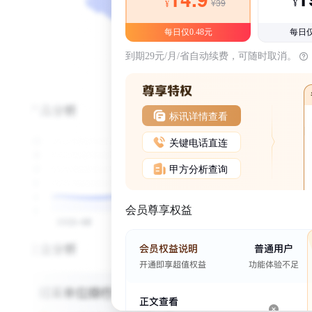
¥39
¥
¥
每日仅0.48元
每日仅
到期29元/月/省自动续费，可随时取消。
标讯详情查看
关键电话直连
甲方分析查询
会员尊享权益