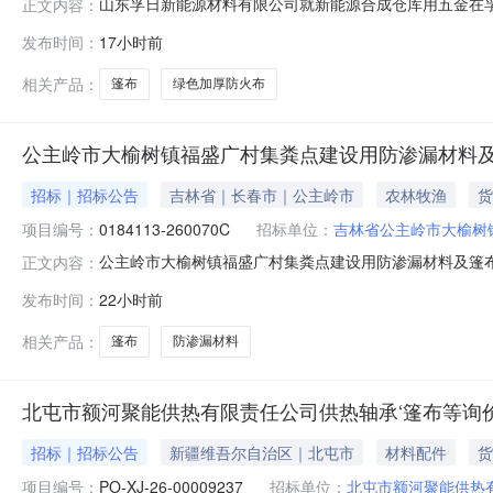
山东孚日新能源材料有限公司就新能源合成仓库用五金在孚日集
正文内容：
名：新能源合成仓库用五金交货地点和时间：,9999-1
发布时间：
17小时前
及供货能力。2、供应商参加我公司招标、竞价、询比价
新投标的，将对责任
相关产品：
篷布
绿色加厚防火布
公主岭市大榆树镇福盛广村集粪点建设用防渗漏材料
招标｜招标公告
吉林省｜长春市｜公主岭市
农林牧渔
货
项目编号：
0184113-260070C
招标单位：
吉林省公主岭市大榆树
公主岭市大榆树镇福盛广村集粪点建设用防渗漏材料及篷布项目
正文内容：
0.0元保证金交纳截止时间采购文件发售截止时间2026-0
发布时间：
22小时前
福盛广村集体经济组织（以下称“采购人”）的委托，根
相关产品：
篷布
防渗漏材料
北屯市额河聚能供热有限责任公司供热轴承‘篷布等询
招标｜招标公告
新疆维吾尔自治区｜北屯市
材料配件
货
项目编号：
PO-XJ-26-00009237
招标单位：
北屯市额河聚能供热