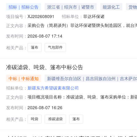
招标｜招标公告
浙江省｜绍兴市｜诸暨市
能源化工
货物
项目编号：
XJ202608091
招标单位：
菲达环保诸
采购公告（简易谈判）菲达环保诸暨牌头制造园区，就台湾气
正文内容：
动。1.采购项目概况1.1采购范围:篷布等采购（制造）
发布时间：
2026-08-07 17:14
里（负责卸货堆放），工作日16点前。如需快递发货到厂
格。1.5质保期：到
相关产品：
篷布
气包部件
准碳滤袋、吨袋、篷布中标公告
中标｜中标通知
新疆维吾尔自治区｜昌吉回族自治州｜吉木萨尔
招标单位：
新疆东方希望碳素有限公司
项目概况项目名称：准碳滤袋、吨袋、篷布采购单位：新
正文内容：
详情此项目您尚未参与或未中标，欢迎下次参与。
发布时间：
2026-08-07 16:26
相关产品：
吨袋
准碳滤袋
篷布