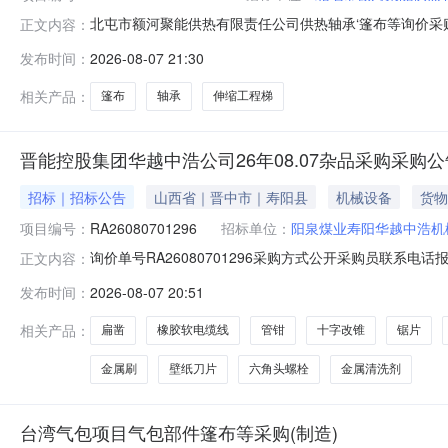
北屯市额河聚能供热有限责任公司供热轴承‘篷布等询价采购公
正文内容：
承‘篷布等询价采购三、报价截止时间：2026-08-131
发布时间：
2026-08-07 21:30
人：石龙八、采购执行人联系方式：19990655071
相关产品：
篷布
轴承
伸缩工程梯
晋能控股集团华越中浩公司26年08.07杂品采购采购公
招标｜招标公告
山西省｜晋中市｜寿阳县
机械设备
货物
项目编号：
RA26080701296
招标单位：
阳泉煤业寿阳华越中浩机
询价单号RA26080701296采购方式公开采购员联系电话报名
正文内容：
购）物料信息物料代码物料名称规格型号品牌采购数量计量单位要求交货期
发布时间：
2026-08-07 20:51
把2026-08-24套筒17mm5.0个2026-08-24纸胶带40MM40.
相关产品：
扁凿
橡胶软电缆线
管钳
十字改锥
锯片
金属刷
壁纸刀片
六角头螺栓
金属清洗剂
台湾气包项目气包部件篷布等采购(制造)