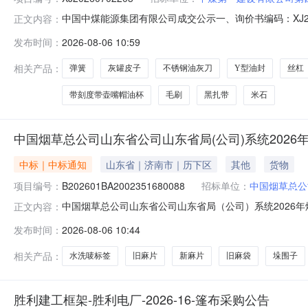
中国中煤能源集团有限公司成交公示一、询价书编码：XJ2
正文内容：
成交金额：合同谈判后确定特此公告。采购单位：中煤第一建设
发布时间：
2026-08-06 10:59
040501800139冷却液|18L/桶桶40.0132026-08-2500:00
相关产品：
弹簧
灰罐皮子
不锈钢油灰刀
Y型油封
丝杠
带刻度带壶嘴帽油杯
毛刷
黑扎带
米石
中国烟草总公司山东省公司山东省局(公司)系统2026
中标｜中标通知
山东省｜济南市｜历下区
其他
货物
项目编号：
B202601BA2002351680088
招标单位：
中国烟草总公
中国烟草总公司山东省公司山东省局（公司）系统2026
正文内容：
山东省鲁成招标有限公司三、项目名称、编号1.项目名称：
发布时间：
2026-08-06 10:44
B202601BA2002351680088四、标段1至标
绳、封垛绳临沂风彩农业科技有限公司标段
相关产品：
水洗唛标签
旧麻片
新麻片
旧麻袋
垛围子
胜利建工框架-胜利电厂-2026-16-篷布采购公告