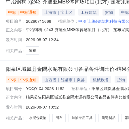
中冶钢构-xj243-齐迪亚MBS体育场项目(北方)-篷布
中标｜中标通知
上海市｜宝山区
工程建筑
货物
中标
项目编号：
20260715668
招标单位：
中冶(上海)钢结构科技有限
中冶钢构-xj243-齐迪亚MBS体育场项目（北方）-篷
正文内容：
码:20260715668采购单位名称:中冶（上海）钢结构科
发布时间：
2026-08-07 12:34
工业科技有限公司中冶（上海）钢结构科技有限公司采购结果公
相关产品：
篷布
阳泉区域岚县金隅水泥有限公司备品备件询比价-结果
中标｜中标通知
山西省｜吕梁市｜岚县
机械设备
货物
项目编号：
YQQY-XJ-2026-1182
招标单位：
阳泉区域岚县金隅水
结果公告阳泉区域岚县金隅水泥有限公司备品备件询比价发布时间：
正文内容：
间：2026-08-0123:25:39结果公告发布时间：20
发布时间：
2026-08-07 10:52
器材、加油专用工具、涂料、颜料、砌筑材料、陶瓷制品
相关产品：
水泥包装物
围布
加油专用工具
陶瓷制品
颜