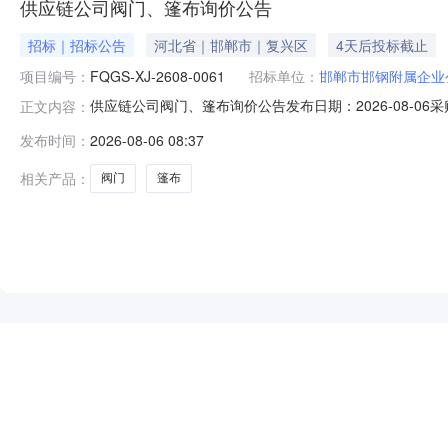
供应链公司阀门、篷布询价公告
招标｜招标公告
河北省｜邯郸市｜复兴区
4天后投标截止
项目编号：
FQGS-XJ-2608-0061
招标单位：
邯郸市邯钢附属企业
供应链公司阀门、篷布询价公告发布日期：2026-08-0
正文内容：
郸市邯钢附属企业公司进行招标采购，现公开邀请合格投标人
发布时间：
2026-08-06 08:37
间：按实际订单地址发货物资名称及数量：请点击左下角
收本须知条款。一、
相关产品：
阀门
篷布
NEW
HOT
5折起