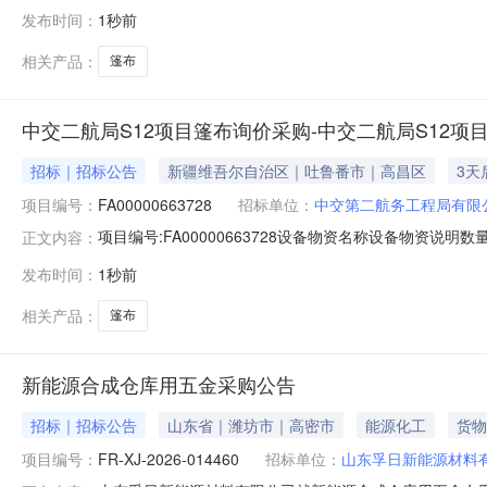
雨,防老化序号供应商名称候选供应商已报物料交货时间1湖南搏安工贸
发布时间：
1秒前
信息：联系人:杨孔华单位:中国石化催化剂有限公司长岭分公司联系电
相关产品：
篷布
中交二航局S12项目篷布询价采购-中交二航局S12项
招标｜招标公告
新疆维吾尔自治区｜吐鲁番市｜高昌区
3天
项目编号：
FA00000663728
招标单位：
中交第二航务工程局有限
项目编号:FA00000663728设备物资名称设备物资说明数
正文内容：
1000.013%平方米中交第二航务工程局有限公司新疆S1
发布时间：
1秒前
购条件，现公开邀请供应商参加询比采购活动。1.采购项目简
相关产品：
篷布
新能源合成仓库用五金采购公告
招标｜招标公告
山东省｜潍坊市｜高密市
能源化工
货物
项目编号：
FR-XJ-2026-014460
招标单位：
山东孚日新能源材料