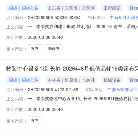
招标｜招标公告
山东省｜东营市｜东营区
工程建筑
货物
项目编号：
XB20260806-52336-00354
招标单位：
中石化胜利建
一、本采购胜利建工框架-胜利电厂-2026-16-篷布
正文内容：
XB20260806-52336-00354三、采购范围序号编码物资数
发布时间：
2026-08-06 08:46
21901180092679704篷布\10×30m防雨布40
相关产品：
篷布
防雨布
物装中心设备1组-长岭-2026年8月低值易耗19类篷
招标｜招标公告
吉林省｜松原市｜长岭县
机械设备
货物
项目编号：
XB20260806-4122-02186
招标单位：
中国石化催化剂
一、本采购物装中心设备1组-长岭-2026年8月低值易
正文内容：
二、采购公告编号：XB20260806-4122-02186三、采购
发布时间：
2026-08-06 08:46
29催化剂长岭物装设备项目工厂/四、供应商资格要求4.
相关产品：
篷布