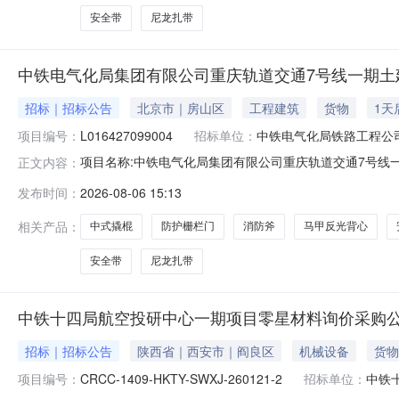
安全带
尼龙扎带
中铁电气化局集团有限公司重庆轨道交通7号线一期土
招标｜招标公告
北京市｜房山区
工程建筑
货物
1天
项目编号：
L016427099004
招标单位：
中铁电气化局铁路工程公
项目名称:中铁电气化局集团有限公司重庆轨道交通7号线一期土建施
正文内容：
铁电气化局铁路工程公司重庆轨道交通7号线土建总承包项目经理部报
发布时间：
2026-08-06 15:13
监督方联系电话:155****7320结算与发票信息结算
相关产品：
中式撬棍
防护栅栏门
消防斧
马甲反光背心
安全带
尼龙扎带
中铁十四局航空投研中心一期项目零星材料询价采购
招标｜招标公告
陕西省｜西安市｜阎良区
机械设备
货物
项目编号：
CRCC-1409-HKTY-SWXJ-260121-2
招标单位：
中铁