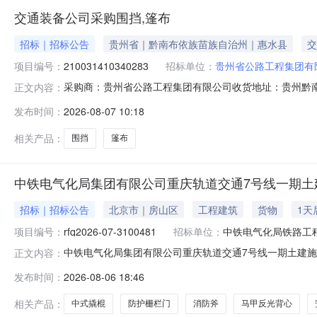
交通装备公司采购围挡,篷布
招标｜招标公告
贵州省｜黔南布依族苗族自治州｜惠水县
交
项目编号：
210031410340283
招标单位：
贵州省公路工程集团有
采购商：贵州省公路工程集团有限公司收货地址：贵州黔南布依
正文内容：
08-0709:56:23截止时间2026-08-1423:59:5
发布时间：
2026-08-07 10:18
州公路集团交通产业园商机详细信息采购类型：标准订单(
相关产品：
围挡
篷布
中铁电气化局集团有限公司重庆轨道交通7号线一期土
招标｜招标公告
北京市｜房山区
工程建筑
货物
1天
项目编号：
rfq2026-07-3100481
招标单位：
中铁电气化局铁路工
中铁电气化局集团有限公司重庆轨道交通7号线一期土建
正文内容：
星物资询价书编号rfq2026-07-3100481联系人刘
发布时间：
2026-08-06 18:46
彭云波纪检监察联系电话15558697320其他说明询
站中
相关产品：
中式撬棍
防护栅栏门
消防斧
马甲反光背心