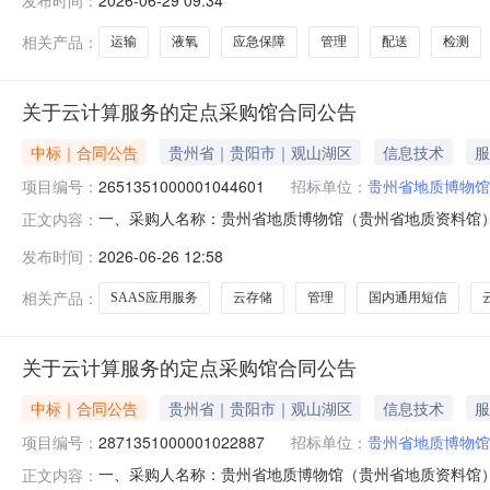
2026-06-29 09:34
20吨/月。（2）供货期限：收到通知后48小时内。（3
重，并经双方签字确认的送货
相关产品：
运输
液氧
应急保障
管理
配送
检测
关于云计算服务的定点采购馆合同公告
中标｜合同公告
贵州省｜贵阳市｜观山湖区
信息技术
服
项目编号：
2651351000001044601
招标单位：
贵州省地质博物馆
一、采购人名称：贵州省地质博物馆（贵州省地质资料馆
正文内容：
馆）定点采购馆项目四、采购项目编号：265135100000104
发布时间：
2026-06-26 12:58
总价(元)1中国移动-信息系统/云桌面/云平台/云盘/咨询支撑/
相关产品：
SAAS应用服务
云存储
管理
国内通用短信
关于云计算服务的定点采购馆合同公告
中标｜合同公告
贵州省｜贵阳市｜观山湖区
信息技术
服
项目编号：
2871351000001022887
招标单位：
贵州省地质博物馆
一、采购人名称：贵州省地质博物馆（贵州省地质资料馆
正文内容：