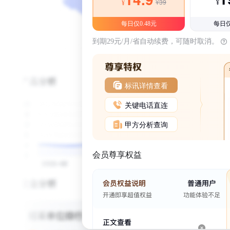
¥39
¥
¥
每日仅0.48元
每日仅
到期29元/月/省自动续费，可随时取消。
标讯详情查看
关键电话直连
甲方分析查询
会员尊享权益