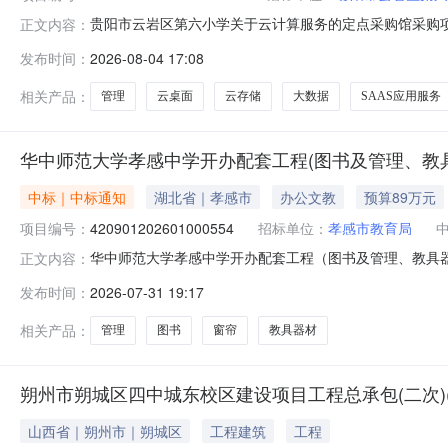
贵阳市云岩区第六小学关于云计算服务的定点采购馆采购项目（
正文内容：
第六小学关于云计算服务的定点采购馆采购项目采购项目项目编号
发布时间：
2026-08-04 17:08
所在行政区划编码:520103项目所在行政区划名称:贵州
相关产品：
管理
云桌面
云存储
大数据
SAAS应用服务
华中师范大学孝感中学开办配套工程(图书及管理、教具
中标｜中标通知
湖北省｜孝感市
办公文教
预算89万元
项目编号：
420901202601000554
招标单位：
孝感市教育局
华中师范大学孝感中学开办配套工程（图书及管理、教具器材及
正文内容：
公司｜项目监管地：孝感市本级|阅读次数：一、项目编号4209
发布时间：
2026-07-31 19:17
及管理、教具器材及其他、窗帘等货物采购）四、中标（成
相关产品：
管理
图书
窗帘
教具器材
朔州市朔城区四中城东校区建设项目工程总承包(二次)(
山西省｜朔州市｜朔城区
工程建筑
工程