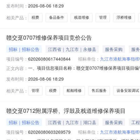
0615:31-2026-08-1118:00采购单位：九
发布时间：
2026-08-06 18:29
买数量控制金额(元)建议品牌海洋服务核心参数要求:商品
相关产品：
税费
备品备件
栈道维修
管理
浮桥维修
赣交趸0707维修保养项目竞价公告
招标｜招标公告
江西省｜九江市｜永修县
服务采购
服务
项目编号：
62026080617440844
招标单位：
九江市港航海事指挥
一、项目信息项目名称：赣交趸0707维修保养项目项目编号：620260
正文内容：
采购单位：九江市港航海事指挥中心供应商规模要求：-供
发布时间：
2026-08-06 18:29
牌海洋服务核心参数要求:商品类目:海洋服务;船舶维修
相关产品：
管理
税费
船舶维修
售后服务
设备安装调试
赣交趸0712附属浮桥、浮鼓及栈道维修保养项目
招标｜招标公告
江西省｜九江市｜湖口县
服务采购
工程
项目编号：
62026080603269579
招标单位：
九江市港航海事指挥