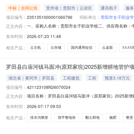
中标｜合同公告
贵州省｜贵阳市｜云岩区
通讯电子
服务
项目编号：
2351351000001060796
招标单位：
贵阳市女子职业学
一、采购人名称：贵阳市女子职业学校二、供应商名称：
正文内容：
2351351000001060796五、合同编号：52019925
发布时间：
2026-07-23 11:48
台/云盘/咨询支撑/云主机/云存储/大数据/网络安全/国内通
相关产品：
云主机
云存储
国内通用短信
云桌面
SAA
罗田县白庙河镇马面冲(原郑家垸)2025新增耕地管护
湖北省｜黄冈市｜罗田县
工程建筑
工程
预算3.18万元
项目编号：
421123108N26070024
项目名称：罗田县白庙河镇马面冲（原郑家垸）2025新增
正文内容：
村建设项目项目编号:421123108N26070024项目名
发布时间：
2026-07-17 09:53
耕地、填平整地块、排水沟整形、整垄、施等42亩补充说明
相关产品：
排水沟整形
填平整地块
翻土耕地
施肥
整垄