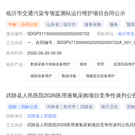
临沂市交通污染专项监测站运行维护项目合同公示
中标｜合同公告
山东省｜临沂市
服务采购
服务
预算
项目编号：
SDGP371300000202502000732
招标单位：
临沂市生
一、合同编号：SDGP371300000202502000732A
正文内容：
四、项目名称：临沂市交通污染专项监测站运行维护项目五
发布时间：
2026-06-29 09:39
（乙方）：山东华裕环境技术有限公司地址：中国（山东）自由
相关产品：
数据采集与传输设备维护
验收
管理
监测仪器维
辅助设备维护
数据传输
视频监控设备维护
武陟县人民医院2026医用液氧采购项目竞争性谈判公
招标｜招标公告
河南省｜焦作市｜武陟县
医疗卫生
货物
招标单位：
武陟县人民医院
武陟县人民医院2026医用液氧采购项目竞争性谈判公告
正文内容：
求的公司参与谈判。现将有关事项公告如下：一、项目概况
发布时间：