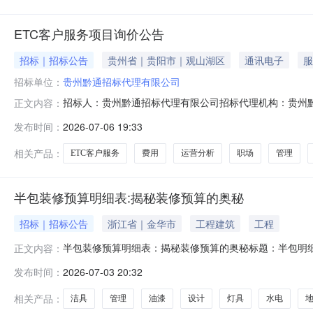
ETC客户服务项目询价公告
招标｜招标公告
贵州省｜贵阳市｜观山湖区
通讯电子
服
招标单位：
贵州黔通招标代理有限公司
招标人：贵州黔通招标代理有限公司招标代理机构：贵州黔
正文内容：
应商参与报价，本项目询价仅作为咨询价格使用，不用于确
发布时间：
2026-07-06 19:33
诉求受理及办理服务。采购人对服务接通率、工单完结率、一
次，预估未来两年的服务量分
相关产品：
ETC客户服务
费用
运营分析
职场
管理
半包装修预算明细表:揭秘装修预算的奥秘
招标｜招标公告
浙江省｜金华市
工程建筑
工程
半包装修预算明细表：揭秘装修预算的奥秘标题：半包明
正文内容：
等施工部分委托给装修公司。这种装修方式既能满足业主
发布时间：
2026-07-03 20:32
修过程中的各项费用，避免装修过程中出现增项、漏项等
等主材的费用。2.施工费用：包括水电、木工、
相关产品：
洁具
管理
油漆
设计
灯具
水电