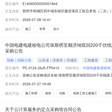
项目编号：
E14060000G3001844
朔州市朔城区四中城东校区建设项目工程总承包（二次）(1标
正文内容：
目行业分类：房屋建筑业项目审批文件名称：《朔州市朔
发布时间：
2026-07-28 16:41
项目建议书）的批复》《朔州市朔城区行政审批服务管理
号：朔区审管批字[2025]5
相关产品：
施工
管理
设计
中国电建电建核电公司珠斯楞至额济纳双回220千伏线
采购公告
招标｜招标公告
山东省｜济南市｜历城区
工程建筑
工程
项目编号：
PC-0124-26J5-FP0410
招标单位：
中国电建集团核电
采购公告采购项目名称:珠斯楞至额济纳双回220千伏线路工程（
正文内容：
回220千伏线路工程（I回额济纳侧）专业工程分包1.2
发布时间：
2026-07-27 18:48
次采购项目所签订的合同进行支付1.5采购项目概况：本标
相关产品：
施工协调
验收
试验
线路工程土建施工
材料
关于云计算服务的定点采购馆合同公告