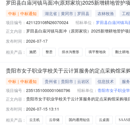
罗田县白庙河镇马面冲(原郑家垸)2025新增耕地管护
中标｜中标通知
湖北省｜黄冈市｜罗田县
农林牧渔
工程
项目编号：
421123108N26070024
招标单位：
罗田县白庙河镇马
罗田县白庙河镇马面冲（原郑家垸）2025新增耕地管护项目转
正文内容：
溢价率：0.00%报名信息报名开始时间：报名截止时间：联
发布时间：
2026-07-17
易结果公示开始时间：2026-07-17交易结果公示结束时间
相关产品：
施肥
整垄
排水沟整形
填平整地块
翻土耕地
贵阳市女子职业学校关于云计算服务的定点采购馆采
中标｜中标通知
贵州省｜贵阳市｜云岩区
信息技术
服务
项目编号：
2351351000001060796
招标单位：
贵阳市女子职业学
贵阳市女子职业学校关于云计算服务的定点采购馆采购项目（项
正文内容：
学校关于云计算服务的定点采购馆采购项目采购项目项目编号:23
发布时间：
2026-07-15 13:11
（元）:项目所在行政区划编码:520199项目所在行政区
相关产品：
云主机
云存储
国内通用短信
云桌面
SAA