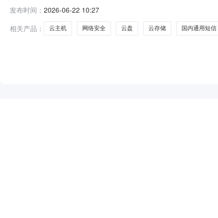
馆）定点采购馆项目四、采购项目编号：287135100000102
发布时间：
2026-06-22 10:27
总价(元)1中国移动-信息系统/云桌面/云平台/云盘/咨询支撑/
相关产品：
云主机
网络安全
云盘
云存储
国内通用短信
NEW
HOT
5折起
暂时没有搜索结果…