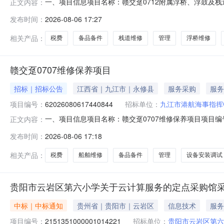
一、项目信息项目名称：赣交趸0712附属浮桥、浮鼓及栈道维修保
正文内容：
0615:31-2026-08-1118:00采购单位：九
发布时间：
2026-08-06 17:27
买数量控制金额(元)建议品牌海洋服务核心参数要求:商品
相关产品：
税费
备品备件
栈道维修
管理
浮桥维修
赣交趸0707维修保养项目
招标｜招标公告
江西省｜九江市｜永修县
服务采购
服务
项目编号：
62026080617440844
招标单位：
九江市港航海事指挥
一、项目信息项目名称：赣交趸0707维修保养项目项目编号：620260
正文内容：
采购单位：九江市港航海事指挥中心供应商规模要求：-供
发布时间：
2026-08-06 17:18
牌海洋服务核心参数要求:商品类目:海洋服务;船舶维修
相关产品：
税费
船舶维修
备品备件
管理
设备安装调试
贵阳市云岩区第六小学关于云计算服务的定点采购馆
中标｜中标通知
贵州省｜贵阳市｜云岩区
信息技术
服务
项目编号：
2151351000001014221
招标单位：
贵阳市云岩区第六