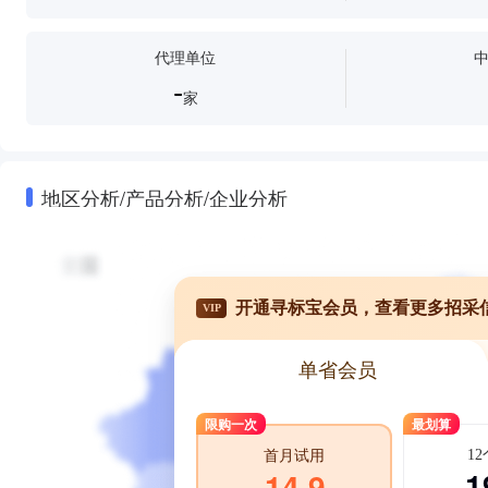
代理单位
-
家
地区分析/产品分析/企业分析
开通寻标宝会员，查看更多招采
VIP
单省会员
限购一次
最划算
1
首月试用
1
14.9