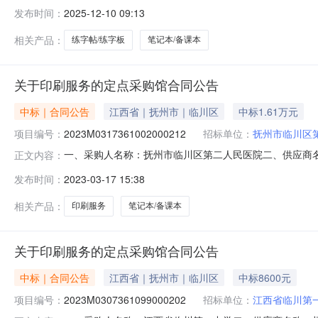
学校关于练字帖/练字板的网上商城采购项目项目编号:24411
发布时间：
2025-12-10 09:13
在行政区划名称:江苏省盐城市滨海县报价起止时间:-二、
相关产品：
练字帖/练字板
笔记本/备课本
关于印刷服务的定点采购馆合同公告
中标｜合同公告
江西省｜抚州市｜临川区
中标1.61万元
项目编号：
2023M0317361002000212
招标单位：
抚州市临川区
一、采购人名称：抚州市临川区第二人民医院二、供应商
正文内容：
2831401000000576191五、合同编号：2023M0
发布时间：
2023-03-17 15:38
量:460,其他详细要求:26x18.3cm301页带封面,交货时间
相关产品：
印刷服务
笔记本/备课本
关于印刷服务的定点采购馆合同公告
中标｜合同公告
江西省｜抚州市｜临川区
中标8600元
项目编号：
2023M0307361099000202
招标单位：
江西省临川第