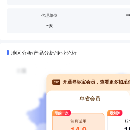
代理单位
-
家
地区分析/产品分析/企业分析
开通寻标宝会员，查看更多招采
VIP
单省会员
限购一次
最划算
1
首月试用
1
14.9