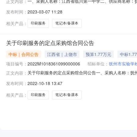
一、采购人名称：江西省临川第一中学二、供应商名称：
正文内容：
2431401000000476515五、合同编号：2023M0
发布时间：
2023-03-07 11:28
课本,采购数量:2000,其他详细要求:字迹清晰,交货时间:,
相关产品：
印刷服务
笔记本/备课本
关于印刷服务的定点采购馆合同公告
中标｜合同公告
江西省｜上饶市
预算1.77万元
中标1.7
项目编号：
2022M1018361099000006
招标单位：
抚州市实验学
关于印刷服务的定点采购馆合同公告一、采购人名称：抚
正文内容：
项目编号：1283373000000456985五、合同编号：2
发布时间：
2022-10-18 13:47
本，稿纸，运动会秩序册,采购数量:4670,其他详细要求:
相关产品：
印刷服务
笔记本/备课本