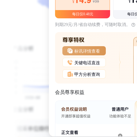
¥39
¥
¥
每日仅0.48元
每日仅
到期29元/月/省自动续费，可随时取消。
标讯详情查看
关键电话直连
甲方分析查询
会员尊享权益