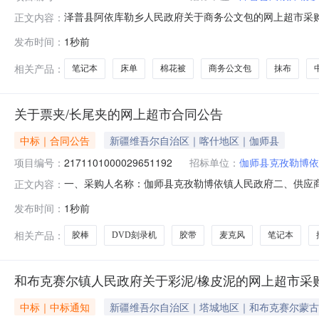
泽普县阿依库勒乡人民政府关于商务公文包的网上超市采购项目
正文内容：
库勒乡人民政府关于商务公文包的网上超市采购项目采购项目项目
发布时间：
1秒前
区划编码:653124项目所在行政区划名称:新疆维吾尔
相关产品：
笔记本
床单
棉花被
商务公文包
抹布
关于票夹/长尾夹的网上超市合同公告
中标｜合同公告
新疆维吾尔自治区｜喀什地区｜伽师县
项目编号：
2171101000029651192
招标单位：
伽师县克孜勒博依
一、采购人名称：伽师县克孜勒博依镇人民政府二、供应
正文内容：
2171101000029651192五、合同编号：11N7452
发布时间：
1秒前
票夹48只/筒得力/deli8554S筒30.00133902得力5854
相关产品：
胶棒
DVD刻录机
胶带
麦克风
笔记本
和布克赛尔镇人民政府关于彩泥/橡皮泥的网上超市采
中标｜中标通知
新疆维吾尔自治区｜塔城地区｜和布克赛尔蒙古