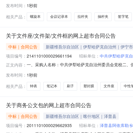
布克赛尔蒙古自治县应急管理局关于PU/PVC笔记本的网上超市采
发布时间：
1秒前
购计划金额（元）:项目所在行政区划编码:654226项
相关产品：
螺旋本
会议记录本
拉杆夹
抽杆夹
签字笔
关于文件座/文件架/文件框的网上超市合同公告
中标｜合同公告
新疆维吾尔自治区｜伊犁哈萨克自治州｜伊宁市
项目编号：
2141101000029661194
招标单位：
中共伊犁哈萨克自
一、采购人名称：中共伊犁哈萨克自治州委员会党校二、
正文内容：
购项目编号：2141101000029661194五、合同编号：1
发布时间：
1秒前
框台签得力/deliPB264个20.00183602国产刷子毛刷国产
相关产品：
钟表
笔记本
刷子
塑封膜
文件座
中性
关于商务公文包的网上超市合同公告
中标｜合同公告
新疆维吾尔自治区｜喀什地区｜泽普县
项目编号：
2011101000029662935
招标单位：
泽普县阿依库勒乡