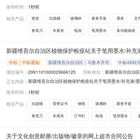
上超市项目四、采购项目编号：299110100002966612
发布时间：
1秒前
墨水/补充液/墨囊英雄/HERO8806瓶1.0015152得力9554垃
相关产品：
奖状
垃圾桶
玻璃杯
家务手套
票夹
文
卷笔刀
长尾夹
电池
笔用墨水
多功能插座
新疆维吾尔自治区植物保护检疫站关于笔用墨水/补充
中标｜中标通知
新疆维吾尔自治区｜乌鲁木齐市
中标4992
项目编号：
2991101000029666125
招标单位：
新疆维吾尔自治区
新疆维吾尔自治区植物保护检疫站关于笔用墨水/补充液/墨囊
正文内容：
名称:新疆维吾尔自治区植物保护检疫站关于笔用墨水/补充液/墨
发布时间：
1秒前
计划金额（元）:项目所在行政区划编码:659900项目所
相关产品：
垃圾桶
荣誉证书
钢笔
玻璃杯
家务手套
卷笔刀
长尾夹
订书钉
电池
笔用墨水
关于文化创意邮册/出版物/徽章的网上超市合同公告