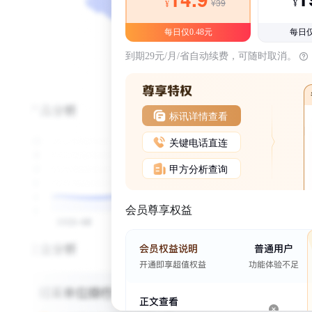
¥39
¥
¥
每日仅0.48元
每日仅
到期29元/月/省自动续费，可随时取消。
标讯详情查看
关键电话直连
甲方分析查询
会员尊享权益