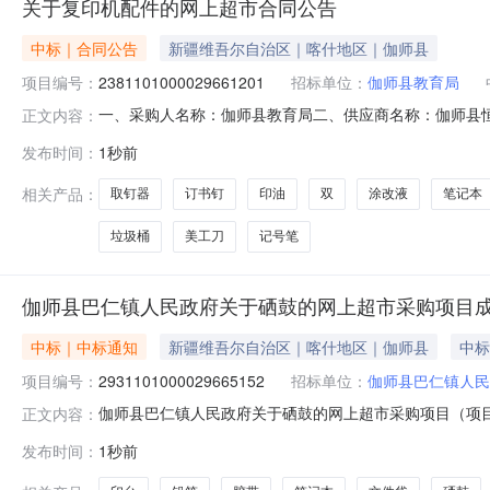
关于复印机配件的网上超市合同公告
中标｜合同公告
新疆维吾尔自治区｜喀什地区｜伽师县
项目编号：
2381101000029661201
招标单位：
伽师县教育局
一、采购人名称：伽师县教育局二、供应商名称：伽师县
正文内容：
2381101000029661201五、合同编号：11N0104
发布时间：
1秒前
M7615DNA.个50.006030002复印机配件硒鼓M7615D
相关产品：
取钉器
订书钉
印油
双
涂改液
笔记本
垃圾桶
美工刀
记号笔
伽师县巴仁镇人民政府关于硒鼓的网上超市采购项目
中标｜中标通知
新疆维吾尔自治区｜喀什地区｜伽师县
中标
项目编号：
2931101000029665152
招标单位：
伽师县巴仁镇人民
伽师县巴仁镇人民政府关于硒鼓的网上超市采购项目（项目编号
正文内容：
关于硒鼓的网上超市采购项目采购项目项目编号:29311010
发布时间：
1秒前
在行政区划名称:新疆维吾尔自治区喀什地区伽师县报价起止