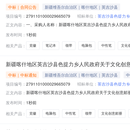
中标｜合同公告
新疆维吾尔自治区｜喀什地区｜英吉沙县
项目编号：
2791101000029665079
招标单位：
英吉沙县色提力乡
一、采购人名称：新疆喀什地区英吉沙县色提力乡人民政
正文内容：
采购项目编号：2791101000029665079五、合同编号
发布时间：
1秒前
A国徽个60.0021202党徽文化创意邮册/出版物/徽章A党徽个
相关产品：
党徽
笔记本
领带
电脑包
中性笔
文化
新疆喀什地区英吉沙县色提力乡人民政府关于文化创意
中标｜中标通知
新疆维吾尔自治区｜喀什地区｜英吉沙县
中
项目编号：
2791101000029665079
招标单位：
英吉沙县色提力乡
新疆喀什地区英吉沙县色提力乡人民政府关于文化创意邮册/出
正文内容：
目信息项目名称:新疆喀什地区英吉沙县色提力乡人民政府关于文
发布时间：
1秒前
电话:0998-3632156采购计划文号:采购计划金额（
相关产品：
党徽
电脑包
中性笔
领带
文化创意邮册