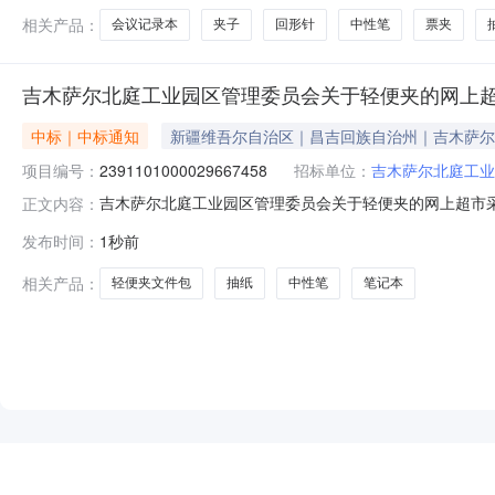
相关产品：
会议记录本
夹子
回形针
中性笔
票夹
吉木萨尔北庭工业园区管理委员会关于轻便夹的网上
中标｜中标通知
新疆维吾尔自治区｜昌吉回族自治州｜吉木萨尔
项目编号：
2391101000029667458
招标单位：
吉木萨尔北庭工业
吉木萨尔北庭工业园区管理委员会关于轻便夹的网上超市采购项
正文内容：
北庭工业园区管理委员会关于轻便夹的网上超市采购项目采购项目项
发布时间：
1秒前
（元）:项目所在行政区划编码:652327项目所在行政区
相关产品：
轻便夹文件包
抽纸
中性笔
笔记本
NEW
HOT
5折起