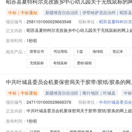
昭苏县夏特柯尔克孜族乡中心幼儿园关于无线鼠标的
中标｜中标通知
新疆维吾尔自治区｜伊犁哈萨克自治州｜昭苏县
项目编号：
2581101000029663548
招标单位：
昭苏县夏特柯尔克
昭苏县夏特柯尔克孜族乡中心幼儿园关于无线鼠标的网上超市采
正文内容：
县夏特柯尔克孜族乡中心幼儿园关于无线鼠标的网上超市采购项目采
发布时间：
1秒前
购计划金额（元）:项目所在行政区划编码:654026项
相关产品：
荣誉证书
书法用纸
U盘
海绵纸
笔记本
无线鼠标
有线鼠标
墨粉/碳粉
中共叶城县委员会机要保密局关于胶带/胶纸/胶条的
中标｜中标通知
新疆维吾尔自治区｜喀什地区｜叶城县
中标
项目编号：
2471101000029666376
招标单位：
中共叶城县委员会
中共叶城县委员会机要保密局关于胶带/胶纸/胶条的网上超市采
正文内容：
城县委员会机要保密局关于胶带/胶纸/胶条的网上超市采购项目采
发布时间：
1秒前
所在行政区划编码:653126项目所在行政区划名称:新
相关产品：