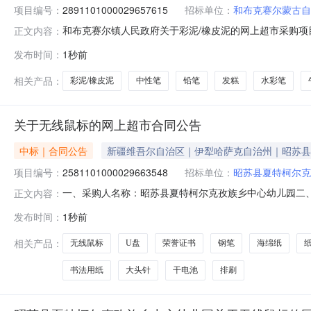
项目编号：
2891101000029657615
招标单位：
和布克赛尔蒙古自
和布克赛尔镇人民政府关于彩泥/橡皮泥的网上超市采购项目（
正文内容：
民政府关于彩泥/橡皮泥的网上超市采购项目采购项目项目编号:
发布时间：
1秒前
码:654226项目所在行政区划名称:新疆维吾尔自治区
相关产品：
彩泥/橡皮泥
中性笔
铅笔
发糕
水彩笔
关于无线鼠标的网上超市合同公告
中标｜合同公告
新疆维吾尔自治区｜伊犁哈萨克自治州｜昭苏县
项目编号：
2581101000029663548
招标单位：
昭苏县夏特柯尔克
一、采购人名称：昭苏县夏特柯尔克孜族乡中心幼儿园二
正文内容：
编号：2581101000029663548五、合同编号：11N0
发布时间：
1秒前
柏/RapooM300G个1.0045452闪迪CZ48U盘闪迪/Sandis
相关产品：
无线鼠标
U盘
荣誉证书
钢笔
海绵纸
书法用纸
大头针
干电池
排刷