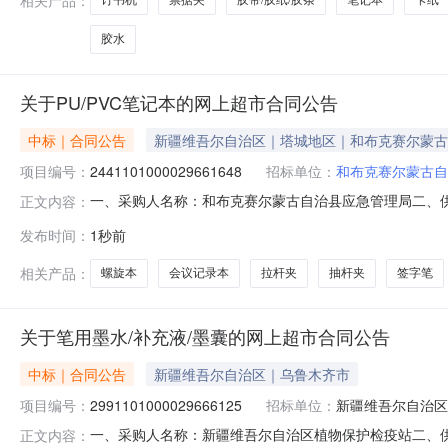
订书机
票据夹
胶带/胶纸/胶条
笔记本
卡纸
胶水
关于PU/PVC笔记本的网上超市合同公告
中标｜合同公告
新疆维吾尔自治区｜塔城地区｜和布克赛尔蒙古
项目编号：
2441101000029661648
招标单位：
和布克赛尔蒙古自
一、采购人名称：和布克赛尔蒙古自治县应急管理局二、
正文内容：
局网上超市项目四、采购项目编号：2441101000029661
发布时间：
1秒前
笔记本、会议记录本得力/deli3344本3.0020602得力7902
相关产品：
螺旋本
会议记录本
拉杆夹
抽杆夹
签字笔
关于笔用墨水/补充液/墨囊的网上超市合同公告
中标｜合同公告
新疆维吾尔自治区｜乌鲁木齐市
项目编号：
2991101000029666125
招标单位：
新疆维吾尔自治区
一、采购人名称：新疆维吾尔自治区植物保护检疫站二、
正文内容：