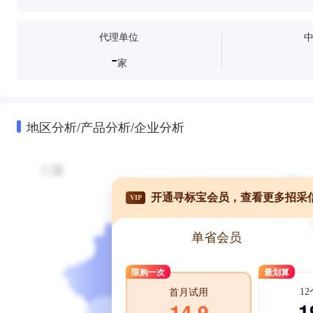
代理单位
-
家
地区分析/产品分析/企业分析
开通寻标宝会员，查看更多招采
VIP
单省会员
限购一次
最划算
1
首月试用
1
14.9