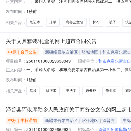
一、采购人名称：泽普县阿依库勒乡人民政府二、供应商
正文内容：
2011101000029662935五、合同编号：11N010
发布时间：
1秒前
文包手提包人代会专用公文包得力/deli灰色【加厚立体】商务经典
相关产品：
笔记本
床单
商务公文包
抹布
被子
洗
关于文具套装/礼盒的网上超市合同公告
中标｜合同公告
新疆维吾尔自治区｜塔城地区｜和布克赛尔蒙古
项目编号：
2501101000029638849
招标单位：
和布克赛尔蒙古自
一、采购人名称：和布克赛尔蒙古自治县第一小学二、供
正文内容：
2501101000029638849五、合同编号：11N7637
发布时间：
1秒前
200.001530002国产pj文具套装/礼盒足球国产pj个20.0
相关产品：
笔袋
修正带
书法本
速叠杯
作业本
减
泽普县阿依库勒乡人民政府关于商务公文包的网上超
中标｜中标通知
新疆维吾尔自治区｜喀什地区｜泽普县
中标
项目编号：
2011101000029662935
招标单位：
泽普县阿依库勒乡