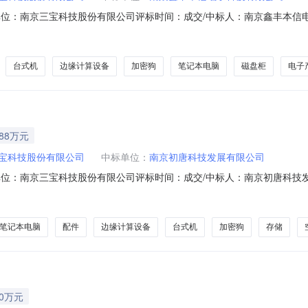
0010采购单位：南京三宝科技股份有限公司评标时间：成交/中标人：南京鑫
以框架订单的方式组织采购，现将采购结果公告如下：一、订单名称：集采计
公司五、成交内容：南京鑫丰本信电子科技有限公司:成交总价429000
台式机
边缘计算设备
加密狗
笔记本电脑
磁盘柜
电子
.88万元
宝科技股份有限公司
中标单位：
南京初唐科技发展有限公司
0010采购单位：南京三宝科技股份有限公司评标时间：成交/中标人：南京初
目以框架订单的方式组织采购，现将采购结果公告如下：一、订单名称：集采
限公司五、成交内容：南京初唐科技发展有限公司:成交总价：478800
笔记本电脑
配件
边缘计算设备
台式机
加密狗
存储
20万元