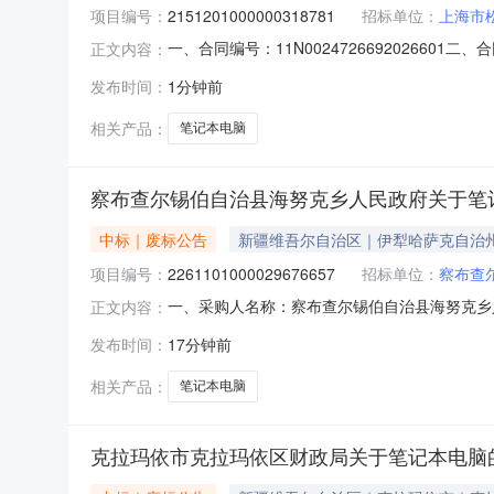
项目编号：
2151201000000318781
招标单位：
上海市
一、合同编号：11N002472669202660
正文内容：
项目五、合同主体采购人（甲方）：上海市松江区经
发布时间：
1分钟前
海市松江区上海市松江区明南路85号1幢11层11
相关产品：
笔记本电脑
察布查尔锡伯自治县海努克乡人民政府关于笔
中标｜废标公告
新疆维吾尔自治区｜伊犁哈萨克自治
项目编号：
2261101000029676657
招标单位：
察布查
一、采购人名称：察布查尔锡伯自治县海努克乡
正文内容：
2261101000029676657四、采购
发布时间：
17分钟前
联系方式1、采购人名称：察布查尔锡伯自治县
系电话：传真：3、同级政府采购监
相关产品：
笔记本电脑
克拉玛依市克拉玛依区财政局关于笔记本电脑