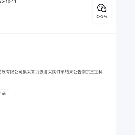
-10-11
公众号
唐科技发展有限公司集采算力设备采购订单结果公告南京三宝科技
备采购二、项目类别：货物三、采购方式：框架协议执行四、成
容框架协议中标优惠率备注下单数量竞价单价1本项目应征产品
产品