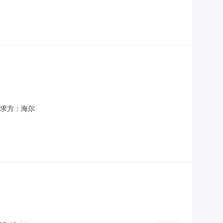
内含税价/人民币规格产品净重：
800；硬盘容量：2TB；预装中大正版办公软件：
区需求方：海尔