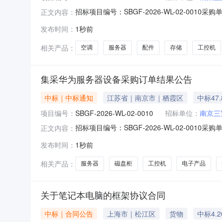
招标项目编号：SBGF-2026-WL-02-
正文内容：
科技股份有限公司于2026-08-05本项目
发布时间：
1秒前
四、成交供应商：1.南京鑫丰本信电子科技有限
价1本项目应
相关产品：
空调
服务器
配件
存储
工控机
集采华为服务器设备采购订单结果公告
中标｜中标通知
江苏省｜南京市｜栖霞区
中标47
项目编号：
SBGF-2026-WL-02-0010
招标单位：
南京三
招标项目编号：SBGF-2026-WL-02-
正文内容：
宝科技股份有限公司于2026-08-05本项
发布时间：
1秒前
议执行四、成交供应商：1.南京初唐科技发展有
项目应征
相关产品：
服务器
磁盘柜
工控机
电子产品
关于笔记本电脑的框架协议合同
中标｜合同公告
上海市｜松江区
货物
中标4.