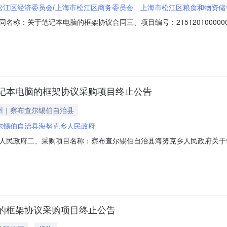
松江区经济委员会(上海市松江区商务委员会、上海市松江区粮食和物资储
1二、合同名称：关于笔记本电脑的框架协议合同三、项目编号：2151201000
济委员会地址：松江区人民北路3456号2号楼联系方式：021-3773
74室联系方式：021-67892681六、合同主要信息主要标的名称：【鸿
记本电脑的框架协议采购项目终止公告
州｜察布查尔锡伯自治县
尔锡伯自治县海努克乡人民政府
人民政府二、采购项目名称：察布查尔锡伯自治县海努克乡人民政府关于
组织类型：五、采购方式：直接采购六、采购公告发布日期：七、终止原因：原因
海努克乡人民政府地址：察布查尔锡伯自治县海努克镇向阳中路联系人：
的框架协议采购项目终止公告