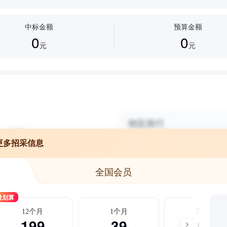
中标金额
预算金额
0
0
元
元
更多招采信息
全国会员
最划算
12个月
1个月
3个月
199
39
99