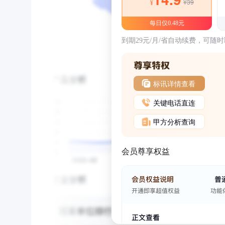
¥39
¥
每日仅0.48元
到期29元/月/省自动续费，可随
标讯详情查看
关键电话直连
甲方分析查询
会员尊享权益