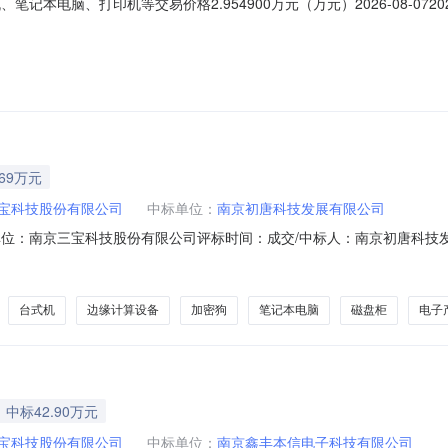
笔记本电脑、打印机等交易价格2.954900万元（万元）2026-08-072025
.69万元
宝科技股份有限公司
中标单位：
南京初唐科技发展有限公司
0010采购单位：南京三宝科技股份有限公司评标时间：成交/中标人：南京初
架订单的方式组织采购，现将采购结果公告如下：一、订单名称：集采算力设
交内容：南京初唐科技发展有限公司:成交总价：496900元序号项目内
台式机
边缘计算设备
加密狗
笔记本电脑
磁盘柜
电子
中标42.90万元
宝科技股份有限公司
中标单位：
南京鑫丰本信电子科技有限公司