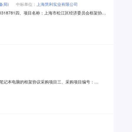
备局)
中标单位：
上海慧利实业有限公司
000318781四、项目名称：上海市松江区经济委员会框架协议
7296供应商（乙方）：上海慧利实业有限公司地址：上海上
蒙笔记本】【触屏】华为擎云HM740
笔记本电脑的框架协议采购项目三、采购项目编号：
类型:商品采购错误补充说明:商品采购错误八、其他事项：九、
联系电话：传真：2、采购代理机构名称：地址：联系人：联