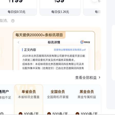
¥
¥
¥
每日仅0.55元
每日仅1.26元
每日仅1.08元
时取消。
查看全部权益