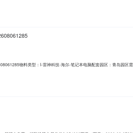
服务笔记本电脑联想thinkpadthinkpadX1carbon2026是1国
H；内存：32GB；屏幕：OLED14英寸；屏幕刷新率120Hz；屏幕分辨率2880*1
08061285
2608061285物料类型：I-雷神科技-海尔-笔记本电脑配套园区：青岛园