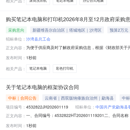
相关产品：
滚筒洗衣机
笔记本电脑
办公台式电脑
购买笔记本电脑和打印机2026年8月至12月政府采购
采购意向
新疆维吾尔自治区｜塔城地区｜沙湾区
预算2万元
招标单位：
沙湾县总工会
为便于供应商及时了解政府采购信息，根据《财政部关于开展
正文内容：
采购意向公开如下：序号采购项目名称采购需求概况预算
发布时间：
1秒前
数量：2采购需求功能或目标：笔记本电脑彩色打印机需满足
项目情况以相关采购公告
相关产品：
笔记本电脑
彩色打印机
关于笔记本电脑的框架协议合同
中标｜合同公告
云南省｜西双版纳傣族自治州｜勐海县
中标
项目编号：
4532822JH202601119
招标单位：
中国共产党勐海县
一、合同编号：4532822HT202601119201二、合
正文内容：
式计算机政府采购五、合同主体采购人（甲方）：中国共产党
发布时间：
1秒前
方）：西双版纳启洋科技有限公司地址：云南省西双版纳傣族