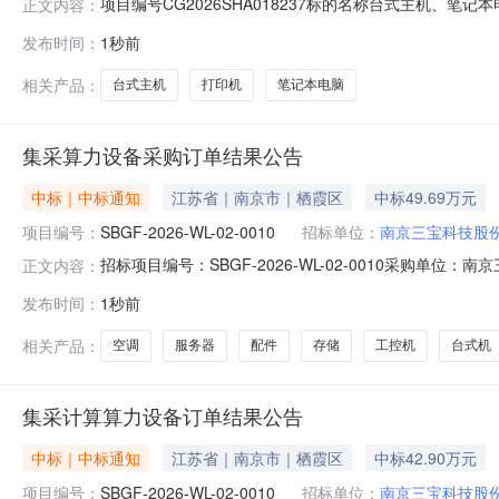
项目编号CG2026SHA018237标的名称台式主机、笔记本电脑、
正文内容：
发布时间：
1秒前
相关产品：
台式主机
打印机
笔记本电脑
集采算力设备采购订单结果公告
中标｜中标通知
江苏省｜南京市｜栖霞区
中标49.69万元
项目编号：
SBGF-2026-WL-02-0010
招标单位：
南京三宝科技股
招标项目编号：SBGF-2026-WL-02-0010采
正文内容：
股份有限公司于2026-08-06本项目以框架订单的方
发布时间：
1秒前
交供应商：1.南京初唐科技发展有限公司五、成交内容：南
涵盖：服
相关产品：
空调
服务器
配件
存储
工控机
台式机
集采计算算力设备订单结果公告
中标｜中标通知
江苏省｜南京市｜栖霞区
中标42.90万元
项目编号：
SBGF-2026-WL-02-0010
招标单位：
南京三宝科技股