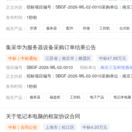
招标项目编号：SBGF-2026-WL-02-0010采
正文内容：
科技股份有限公司于2026-08-05本项目以框架订单
发布时间：
1秒前
四、成交供应商：1.南京鑫丰本信电子科技有限公司五、成
价1本项目应
相关产品：
空调
服务器
配件
存储
工控机
台式机
集采华为服务器设备采购订单结果公告
中标｜中标通知
江苏省｜南京市｜栖霞区
中标47.88万元
项目编号：
SBGF-2026-WL-02-0010
招标单位：
南京三宝科技股
招标项目编号：SBGF-2026-WL-02-0010采
正文内容：
宝科技股份有限公司于2026-08-05本项目以框架订
发布时间：
1秒前
议执行四、成交供应商：1.南京初唐科技发展有限公司五、
项目应征
相关产品：
服务器
磁盘柜
工控机
电子产品
笔记本电脑
关于笔记本电脑的框架协议合同
中标｜合同公告
上海市｜松江区
中标4.20万元