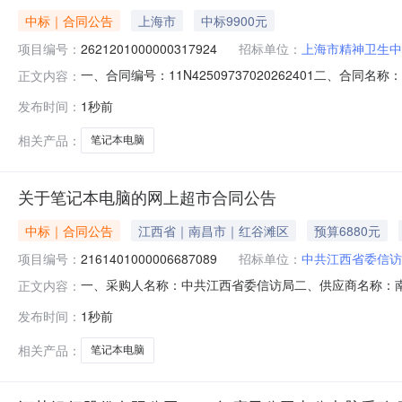
中标｜合同公告
上海市
中标9900元
项目编号：
2621201000000317924
招标单位：
上海市精神卫生中
一、合同编号：11N42509737020262401二、合
正文内容：
目五、合同主体采购人（甲方）：上海市精神卫生中心地址：宛
发布时间：
1秒前
号210A室联系方式：13310059546六、合同主要信息主
相关产品：
笔记本电脑
关于笔记本电脑的网上超市合同公告
中标｜合同公告
江西省｜南昌市｜红谷滩区
预算6880元
项目编号：
2161401000006687089
招标单位：
中共江西省委信访
一、采购人名称：中共江西省委信访局二、供应商名称：
正文内容：
2161401000006687089五、合同编号：2026M0
发布时间：
1秒前
想/lenovo开天N60d14英寸麒麟系统台1.0068
相关产品：
笔记本电脑