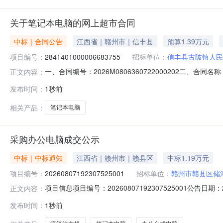
关于笔记本电脑的网上超市合同
中标｜合同公告
江西省｜赣州市｜信丰县
预算1.39万元
项目编号：
2841401000006683755
招标单位：
信丰县古陂镇人民
一、合同编号：2026M0806360722000202二、合
正文内容：
项目五、合同主体采购人（甲方）：信丰县古陂镇人民政府地
发布时间：
1秒前
省赣州市信丰县江西省赣州市信丰县嘉定镇体育中心南侧（体育
相关产品：
笔记本电脑
采购办公电脑成交公示
中标｜中标通知
江西省｜赣州市｜赣县区
中标1.19万元
项目编号：
20260807192307525001
招标单位：
赣州市赣县区储
项目信息项目编号：20260807192307525001公告
正文内容：
199****9645中标供应商：赣州邦顺贸易有限公司供应商
发布时间：
1秒前
称品牌参数数量报价(元)总价(元)12099.02099.014499.0