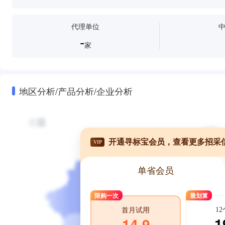
代理单位
-
家
地区分析/产品分析/企业分析
开通寻标宝会员，查看更多招采
VIP
单省会员
限购一次
最划算
1
首月试用
1
14.9