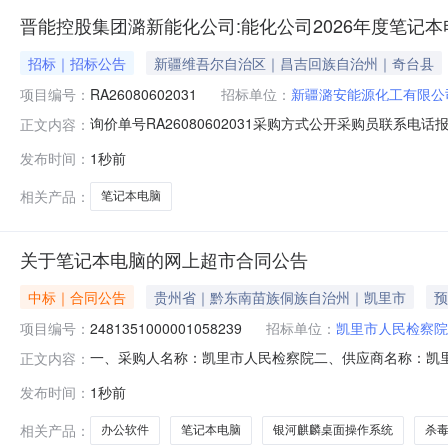
晋能控股集团潞新能化公司:能化公司2026年度笔记
招标｜招标公告
新疆维吾尔自治区｜昌吉回族自治州｜奇台县
项目编号：
RA26080602031
招标单位：
新疆潞安能源化工有限公
询价单号RA26080602031采购方式公开采购员联系电话报名
正文内容：
信息物料代码物料名称规格型号品牌采购数量计量单位要求交货期备注笔
发布时间：
1秒前
统+wps询价条款一、交货地址：新疆昌吉州奇台县奇台镇
相关产品：
笔记本电脑
关于笔记本电脑的网上超市合同公告
中标｜合同公告
贵州省｜黔东南苗族侗族自治州｜凯里市
预
项目编号：
2481351000001058239
招标单位：
凯里市人民检察院
一、采购人名称：凯里市人民检察院二、供应商名称：凯
正文内容：
2481351000001058239五、合同编号：522699255
发布时间：
1秒前
脑麒麟9000C2.3GHz16GB512GB华为擎云华为擎云L54
相关产品：
办公软件
笔记本电脑
银河麒麟桌面操作系统
杀