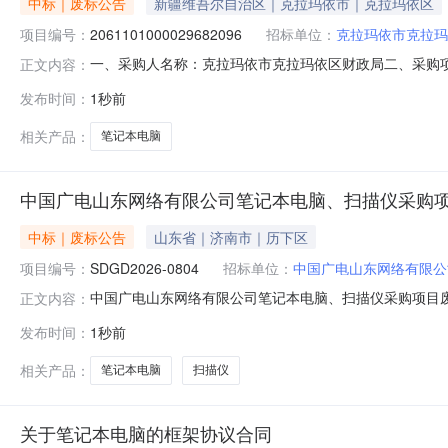
中标｜废标公告
新疆维吾尔自治区｜克拉玛依市｜克拉玛依区
项目编号：
2061101000029682096
招标单位：
克拉玛依市克拉玛
一、采购人名称：克拉玛依市克拉玛依区财政局二、采购项目名
正文内容：
四、采购组织类型：五、采购方式：直接采购六、采购公告
发布时间：
1秒前
购人名称：克拉玛依市克拉玛依区财政局地址：克拉玛依市
采购监督管理部门名称：
相关产品：
笔记本电脑
中国广电山东网络有限公司笔记本电脑、扫描仪采购
中标｜废标公告
山东省｜济南市｜历下区
项目编号：
SDGD2026-0804
招标单位：
中国广电山东网络有限公
中国广电山东网络有限公司笔记本电脑、扫描仪采购项目废标公
正文内容：
描仪采购项目阅读量27中国广电山东网络有限公司笔记
发布时间：
1秒前
2026年8月7日
相关产品：
笔记本电脑
扫描仪
关于笔记本电脑的框架协议合同