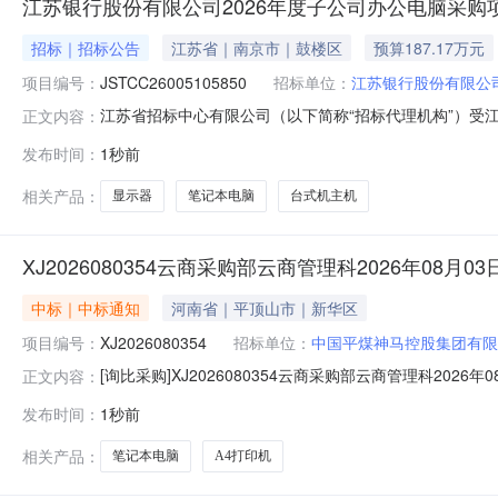
江苏银行股份有限公司2026年度子公司办公电脑采购
招标｜招标公告
江苏省｜南京市｜鼓楼区
预算187.17万元
项目编号：
JSTCC26005105850
招标单位：
江苏银行股份有限公
江苏省招标中心有限公司（以下简称“招标代理机构”）受
正文内容：
招标。一、项目名称项目名称：江苏银行股份有限公司2026
发布时间：
1秒前
式机主机1962显示器1773国产笔记本电脑61备注1
件。2、投标
相关产品：
显示器
笔记本电脑
台式机主机
XJ2026080354云商采购部云商管理科2026年08月
中标｜中标通知
河南省｜平顶山市｜新华区
项目编号：
XJ2026080354
招标单位：
中国平煤神马控股集团有限
[询比采购]XJ2026080354云商采购部云商管理科20
正文内容：
商管理科2026年08月03日采购项目HS58集团环保部购
发布时间：
1秒前
电脑台平顶山市新东昇办公设备有限公司2A4打印机台河
相关产品：
笔记本电脑
A4打印机