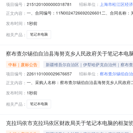
项目编号：
2151201000000318781
招标单位：
上海市松江区经济
一、合同编号：11N0024726692026601二、合同
正文内容：
项目五、合同主体采购人（甲方）：上海市松江区经济委员会地
发布时间：
1秒前
海市松江区上海市松江区明南路85号1幢11层1174室联系
相关产品：
笔记本电脑
察布查尔锡伯自治县海努克乡人民政府关于笔记本电
中标｜废标公告
新疆维吾尔自治区｜伊犁哈萨克自治州｜察布查
项目编号：
2261101000029676657
招标单位：
察布查尔锡伯自治
一、采购人名称：察布查尔锡伯自治县海努克乡人民政府
正文内容：
2261101000029676657四、采购组织类型：
发布时间：
1秒前
联系方式1、采购人名称：察布查尔锡伯自治县海努克乡
系电话：传真：3、同级政府采购监
相关产品：
笔记本电脑
克拉玛依市克拉玛依区财政局关于笔记本电脑的框架