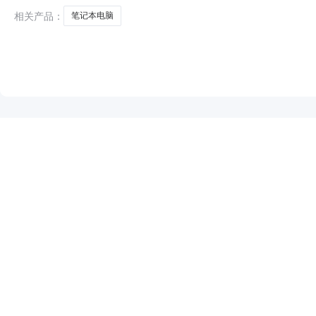
相关产品：
笔记本电脑
NEW
HOT
5折起
暂时没有搜索结果…