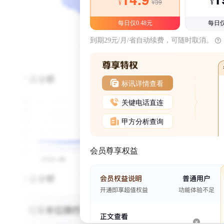
¥39
¥
¥
每日仅0.48元
每日仅
到期29元/月/省自动续费，可随时取消。
标讯详情查看
关键电话直连
甲方分析查询
会员尊享权益