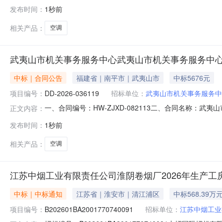
人(甲方)：南靖县司法局地址：福建省漳州市南靖县南靖县山
发布时间：
1秒前
5号联系方式：18059625962六、合同主要信息主要标的：序
相关产品：
空调
武夷山市机关事务服务中心武夷山市机关事务服务中
中标｜合同公告
福建省｜南平市｜武夷山市
中标5676元
项目编号：
DD-2026-036119
招标单位：
武夷山市机关事务服务中
一、合同编号：HW-ZJXD-082113二、合同名称：武
正文内容：
采购订单五、合同主体采购人(甲方)：武夷山市机关事务服务
发布时间：
1秒前
地址：武夷山市清献大道189号B6幢15号店联系方式：138
相关产品：
空调
江苏中烟工业有限责任公司淮阴卷烟厂2026年生产工
中标｜中标通知
江苏省｜淮安市｜清江浦区
中标568.39万
项目编号：
B202601BA2001770740091
招标单位：
江苏中烟工业