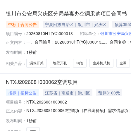
银川市公安局兴庆区分局禁毒办空调采购项目合同书
中标｜合同公告
宁夏回族自治区｜银川市｜兴庆区
预算395
项目编号：
20260810HT(YC)000013
招标单位：
银川市公安局兴
一、合同编号：20260810HT(YC)000013二
正文内容：
银川市公安局兴庆区分局地址：银川市兴庆区银佐路1号联系
发布时间：
1秒前
A-29号房联系方式：13995212967六、合同主要信息
相关产品：
漏保开关
墙壁开孔
铜管
室外机爪机
空调
NTXJ2026081000062空调项目
招标｜招标公告
江苏省｜南通市｜崇川区
预算3100元
项目编号：
NTXJ2026081000062
NTXJ2026081000062空调项目在线询价项目需求信息项目名称
正文内容：
1011:01:15联系人手机18900641333期望收货时间
发布时间：
1秒前
牌美的规格型号KFR-35GW/PH2数量1产品描述KFR-3