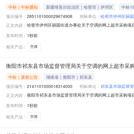
中标｜中标通知
新疆维吾尔自治区｜哈密市｜伊州区
中标1
项目编号：
2851101000029674908
招标单位：
哈密市伊州区丽园
哈密市伊州区丽园街道办事处关于空调的网上超市采购项目（项
正文内容：
园街道办事处关于空调的网上超市采购项目采购项目项目编号:28
发布时间：
1秒前
行政区划编码:650502项目所在行政区划名称:新疆维
相关产品：
空调
衡阳市祁东县市场监督管理局关于空调的网上超市采
中标｜废标公告
湖南省｜衡阳市｜祁东县
项目编号：
2141101000018314000
招标单位：
祁东县市场监督管
衡阳市祁东县市场监督管理局关于空调的网上超市采购项
正文内容：
上超市采购项目三、采购项目编号：214110100001
发布时间：
1秒前
下单补充说明:信息填写-错误八、其他事项：https://hunan.zc
相关产品：
空调