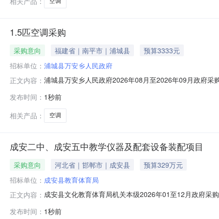
相关产品：
空调
1.5匹空调采购
采购意向
福建省｜南平市｜浦城县
预算3333元
招标单位：
浦城县万安乡人民政府
浦城县万安乡人民政府2026年08月至2026年09月政府采
正文内容：
购意向采购单位：浦城县万安乡人民政府采购项目名称：1.5匹
发布时间：
1秒前
要功能或目标:1.5匹冷暖挂式空调需满足的要求:1.5匹
相关产品：
空调
成安二中、成安五中教学仪器及配套设备装配项目
采购意向
河北省｜邯郸市｜成安县
预算329万元
招标单位：
成安县教育体育局
成安县文化教育体育局机关本级2026年01至12月政
正文内容：
在采购意向：成安县文化教育体育局机关本级2026年0
发布时间：
1秒前
配项目预算金额：329.000000万元(人民币)采购品