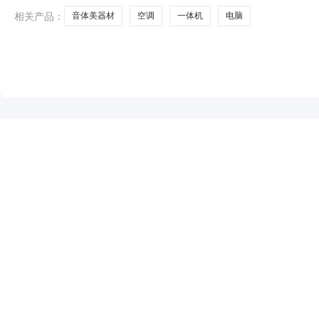
购工作的初步安
相关产品：
音体美器材
空调
一体机
电脑
NEW
HOT
5折起
暂时没有搜索结果…