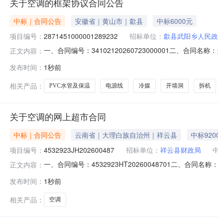
关于空调的框架协议合同公告
中标｜合同公告
安徽省｜黄山市｜歙县
中标6000元
项目编号：
2871451000001289232
招标单位：
歙县武阳乡人民政
一、合同编号：34102120260723000001二、合
正文内容：
同主体采购人（甲方）：歙县武阳乡人民政府地址：歙县武阳
发布时间：
1秒前
花山路2号联系方式：15955909211六、合同主要信息标项一主
相关产品：
PVC水管及保温
电源线
冷媒
开墙洞
拆机
关于空调的网上超市合同
中标｜合同公告
云南省｜大理白族自治州｜祥云县
中标920
项目编号：
4532923JH202600487
招标单位：
祥云县财政局
一、合同编号：4532923HT20260048701二、合
正文内容：
采购人（甲方）：祥云县财政局地址：祥云县财政局联系方式：
发布时间：
1秒前
限公司六、合同主要信息主要标的名称：祥云县财政局机房
相关产品：
空调