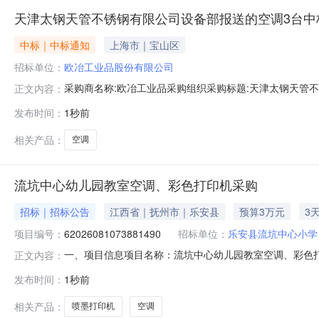
天津太钢天管不锈钢有限公司设备部报送的空调3台中
中标｜中标通知
上海市｜宝山区
招标单位：
欧冶工业品股份有限公司
采购商名称:欧冶工业品采购组织采购标题:天津太钢天管不锈
正文内容：
1011:16更多咨询请点击：
发布时间：
1秒前
相关产品：
空调
流坑中心幼儿园教室空调、彩色打印机采购
招标｜招标公告
江西省｜抚州市｜乐安县
预算3万元
3
项目编号：
62026081073881490
招标单位：
乐安县流坑中心小学
一、项目信息项目名称：流坑中心幼儿园教室空调、彩色打印机采购项
正文内容：
1010:50-2026-08-1318:00采购单位：乐安
发布时间：
1秒前
频空调核心参数要求:商品类目:空调;颜色分类:白色;型号:KFR
相关产品：
喷墨打印机
空调