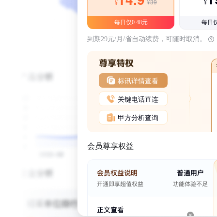
¥39
¥
¥
每日仅0.48元
每日仅
到期29元/月/省自动续费，可随时取消。
标讯详情查看
关键电话直连
甲方分析查询
会员尊享权益