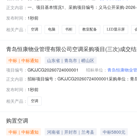
一、项目基本情况1、采购项目编号：义马公开采购-202
正文内容：
年07月15日5、评审日期：2026年08月07日二、
发布时间：
1秒前
要采购实验楼实施设备一批，包括书柜、空调、电脑、LE
含的全部内容。（
相关产品：
空调
电脑
书柜
教室配备
LED显示屏
青岛恒康物业管理有限公司空调采购项目(三次)成交
中标｜中标通知
山东省｜青岛市｜崂山区
项目编号：
GKJJCG20260724000001
招标单位：
青岛恒康物业
招标项目编号：GKJJCG20260724000001采购单位
正文内容：
发布时间：
1秒前
相关产品：
空调
购置空调
中标｜中标通知
河南省｜开封市｜兰考县
中标5800元