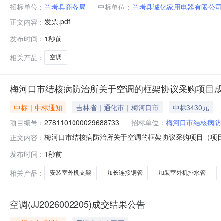
招标单位：
兰考县商务局
中标单位：
兰考县诚亿家用电器有限公
发票.pdf
正文内容：
发布时间：
1秒前
相关产品：
空调
梅河口市结核病防治所关于空调的框架协议采购项目
中标｜中标通知
吉林省｜通化市｜梅河口市
中标3430元
项目编号：
2781101000029688733
招标单位：
梅河口市结核病防
梅河口市结核病防治所关于空调的框架协议采购项目（项目编号
正文内容：
关于空调的框架协议采购项目采购项目项目编号:2781101
发布时间：
1秒前
码:220581项目所在行政区划名称:吉林省通化市梅河口
相关产品：
安装室外机支架
加长连接铜管
加装室外机排水管
空调(JJ2026002205)成交结果公告