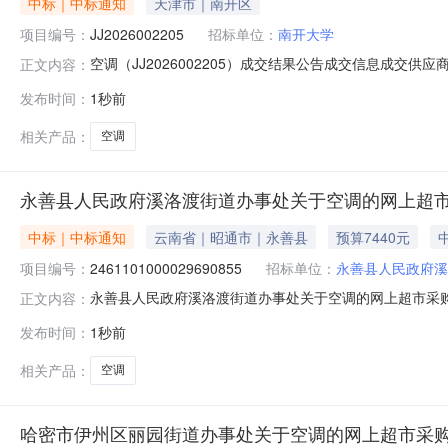
中标｜中标通知
天津市｜南开区
项目编号：
JJ2026002205
招标单位：
南开大学
空调（JJ2026002205）成交结果公告成交信息成交供应商
正文内容：
公告截止日期：2026-08-06采购单位：南开大学付
发布时间：
1秒前
时间要求：到货时间要求：按照合同约定执行预算总价：收
相关产品：
空调
永善县人民政府溪洛渡街道办事处关于空调的网上超
中标｜中标通知
云南省｜昭通市｜永善县
预算7440元
项目编号：
2461101000029690855
招标单位：
永善县人民政府溪
永善县人民政府溪洛渡街道办事处关于空调的网上超市采购项目
正文内容：
政府溪洛渡街道办事处关于空调的网上超市采购项目项目编号：2
发布时间：
1秒前
购计划金额14530625JH202601388-17440.
相关产品：
空调
哈密市伊州区丽园街道办事处关于空调的网上超市采