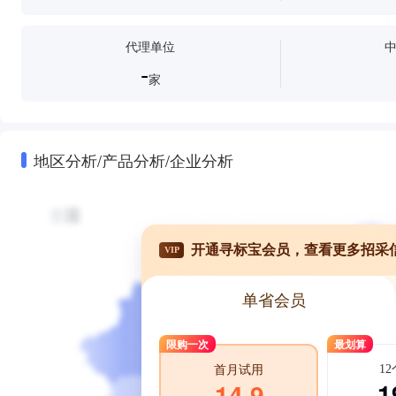
柜式空调
水空调
商用空调
空调外机
换空调滤
代理单位
-
家
地区分析/产品分析/企业分析
开通寻标宝会员，查看更多招采
VIP
单省会员
限购一次
最划算
1
首月试用
1
14.9