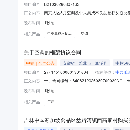
项目编号：
BX1030260807133
南京大区8月空调及中央集成不良品招标买断比选项目
正文内容：
良品招标买断（比选项目名称）项目已具备比选
发布时间：
1秒前
富士通，扬子、春兰，日立，格力等空调及中央
申请招标买断，请领导
相关产品：
中央集成不良品
空调
关于空调的框架协议合同
中标｜合同公告
安徽省｜淮北市｜濉溪县
中标56
项目编号：
2741451000001301604
招标单位：
中共濉
一、合同编号：340621202608070002
正文内容：
目五、合同主体采购人（甲方）：中共濉溪县委统
发布时间：
1秒前
公司地址：安徽省淮北市相山区安徽省淮北市相山区相
相关产品：
空调
吉林中国新加坡食品区岔路河镇西高家村购买