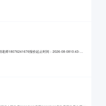
水机详见附件台1353抽油烟机详见附件台25说明：1.报
装调试、技术培训、售后服务、备品备件和伴随服务等价格。
76241676报价起止时间：2026-08-0810:43-
求购买数量控制金额(元)需求品牌空调核心参数要求:商品类目: