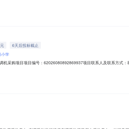
备注1空调详见附件台85合同签订后30日内完成交货辽宁省锦州市义县2饮
一报价，否则视为无效报价。2.报价应当包括所有物资供应、运输、安
万元
6天后投标截止
岗小学
目项目编号：62026080892869937项目联系人及联系方式：胡老师180
岗小学供应商规模要求：-供应商资质要求：-二、采购需求清单商品名称参数要
匹数:≥3匹;适用面积:50-80㎡;制冷量(kw):≥7350;制冷功率(w):≥20