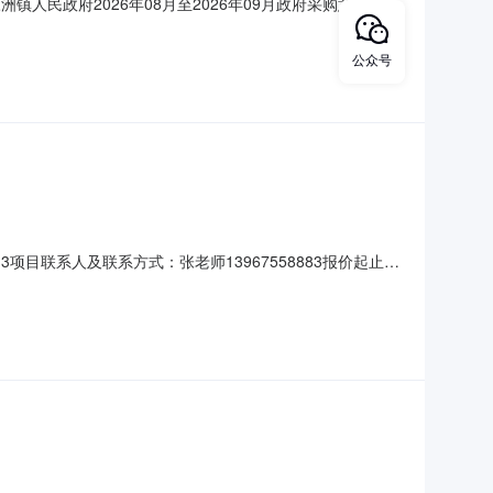
镇人民政府2026年08月至2026年09月政府采购意向采购
容:空调采购采购数量:1.0000台主要功能或目标:办公需求
项目情况以相关采购公告和采购文件为准。
公众号
3项目联系人及联系方式：张老师13967558883报价起止时
求：-二、采购需求清单商品名称参数要求购买数量控制金额(元)意向
司