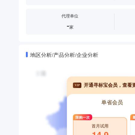
柜式空调
水空调
商用空调
空调外机
换空调
代理单位
-
家
地区分析/产品分析/企业分析
开通寻标宝会员，查看
VIP
单省会员
限购一次
首月试用
14.9