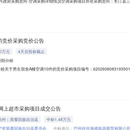
09月政府采购意向-空调采购详细情况空调采购项目所在采购意向：长汀县三洲
购预算金额：0.361300万元(人民币)采购品目：采购需求概况：采购内
9备注：无本次公开的采购意向是本单位政府采购工作的初步安排，具体采购
的竞价采购竞价公告
80万元
4天后投标截止
暨阳分校
于男生宿舍A幢空调10件的竞价采购项目编号：6202608083193501
-1211:30采购单位：浙江省诸暨中学暨阳分校供应商规模要求：-供应商资质要
35GW/N8MXJ1，格力KFR-35GW/35512FNhAa-B1，海尔KFR-
网上超市采购项目成交公告
治州｜焉耆回族自治县
中标1.48万元
产党焉耆回族自治县委员会
中标单位：
巴州欣欣海祺电器商贸有限公