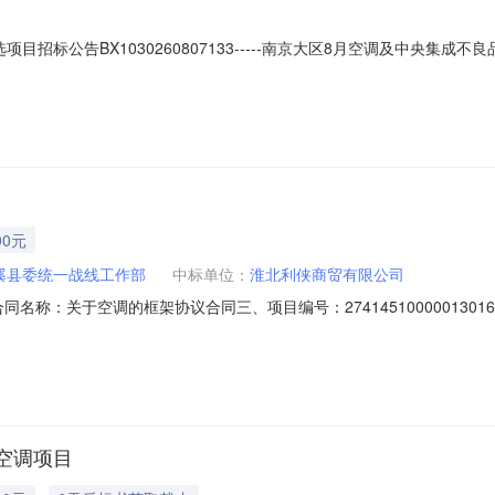
招标公告BX1030260807133-----南京大区8月空调及中央集
条件，现对该项目进行比选，择优选择合作单位，详情如下：一、项目概
集成，无法销售的不良品，特申请招标买断流程，总金额约14.5万，不
00元
溪县委统一战线工作部
中标单位：
淮北利侠商贸有限公司
03二、合同名称：关于空调的框架协议合同三、项目编号：274145100000
一战线工作部地址：安徽省淮北市濉溪县濉溪镇濉溪县沱河路119号联系方式
山路西侧相山北路70-13联系方式：18905611866六、合同主要信息
空调项目