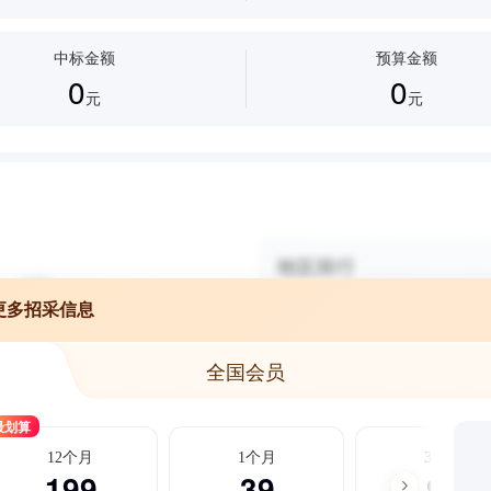
滤
中标金额
预算金额
0
0
元
元
更多招采信息
全国会员
最划算
12个月
1个月
3个月
199
39
99