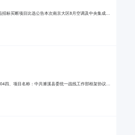
成不良品招标买断项目比选公告本次南京大区8月空调及中央集成不
况（一）项目概述：针对南京大区倍科，法迪欧，惠而浦，
良品因历史遗留问题，或无鉴定单，不符合工厂退货要求，特
1301604四、项目名称：中共濉溪县委统一战线工作部框架协议项
：18297802168供应商（乙方）：淮北利侠商贸有限
主要标的名称：GREE格力KFR-3