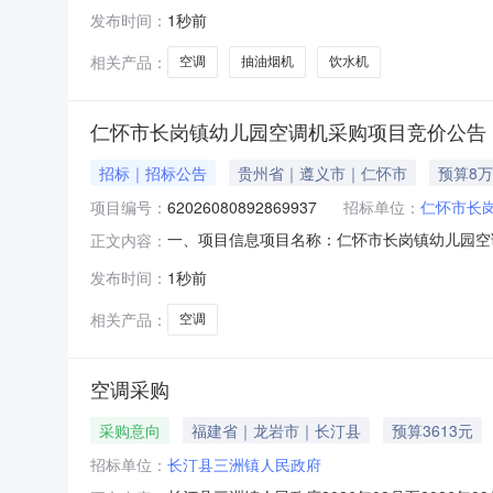
物资名称技术要求计量单位数量交货时间交货地点
发布时间：
1秒前
价供应商应当对所投包内所有产品和数量进行唯
3.报价供应商应当保证所投物资为
相关产品：
空调
抽油烟机
饮水机
仁怀市长岗镇幼儿园空调机采购项目竞价公告
招标｜招标公告
贵州省｜遵义市｜仁怀市
预算8
项目编号：
62026080892869937
招标单位：
仁怀市长
一、项目信息项目名称：仁怀市长岗镇幼儿园空调机采购项
正文内容：
2026-08-1418:00采购单位：仁怀市长
发布时间：
1秒前
空调;产品类型:柜机;冷暖类型:冷暖型;定频/变频:变频;
相关产品：
空调
空调采购
采购意向
福建省｜龙岩市｜长汀县
预算3613元
招标单位：
长汀县三洲镇人民政府