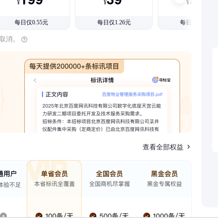
¥
¥
¥
每日仅0.55元
每日仅1.26元
每日仅1.08元
时取消。
查看全部权益