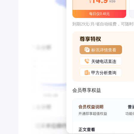
¥39
¥
每日仅0.48元
到期29元/月/省自动续费，可随
标讯详情查看
关键电话直连
甲方分析查询
会员尊享权益