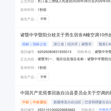
长汀县三洲镇人民政府2026年08月至2026年
正文内容：
单位：长汀县三洲镇人民政府采购项目名称：空调采
发布时间：
1秒前
需满足的要求:满足预计采购时间：2026-0
相关产品：
空调
诸暨中学暨阳分校关于男生宿舍A幢空调10件
招标｜招标公告
浙江省｜绍兴市｜诸暨市
预算2.
项目编号：
62026080831935013
招标单位：
诸暨中学
诸暨市|一、项目信息项目名称：诸暨中学暨阳分校关
正文内容：
间：2026-08-0810:56-2026-08
发布时间：
1秒前
品牌空调核心参数要求:商品类目:空调;型号:美的KFR-
相关产品：
空调
中国共产党焉耆回族自治县委员会关于空调的
中标｜中标通知
新疆维吾尔自治区｜巴音郭楞蒙古自
项目编号：
2531101000029683662
招标单位：
中国共