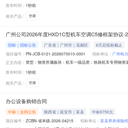
称商品编码数量报价(元)总价(元)06150029332522
发布时间：
1秒前
陆拾度电子商务有限公司[美的]空调KFR-35GW/G3-1A类型冷
相关产品：
空调
广州公司2026年度HXD1C型机车空调C5修框架协议-202
招标｜招标公告
广东省｜广州市｜花都区
6天后投标截止
项目编号：
PN-JCB-0121-2026070010-0001
招标单位：
广州电
类型：物资所属板块：机车一级品类：铁路机车专用物资采
正文内容：
议-2026年7月00382026070241采购公告一、
发布时间：
1秒前
司2026年度HXD1C型机车空调C5修框架协议-2026年
相关产品：
空调
办公设备购销合同
中标｜合同公告
陕西省｜延安市｜富县
中标9750元
项目编号：
ZCBN-省本级-2026-04215
招标单位：
富县养老保险