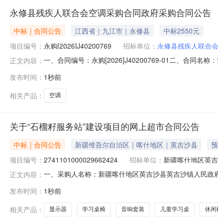
永修县残疾人联合会空调采购合同政府采购合同公告
中标｜合同公告
江西省｜九江市｜永修县
中标2550元
项目编号：
永购[2026]J40200769
招标单位：
永修县残疾人联合
一、合同编号：永购[2026]J40200769-01二、合同
正文内容：
合会地址：永修县新城大道白莲广场对面康复大楼联系方式：
发布时间：
1秒前
13栋1301室联系方式：13807927624六、合同主要信息
相关产品：
空调
关于“石榴籽服务站”建设项目的网上超市合同公告
中标｜合同公告
新疆维吾尔自治区｜喀什地区｜英吉沙县
预
项目编号：
2741101000029662424
招标单位：
新疆喀什地区英吉
一、采购人名称：新疆喀什地区英吉沙县英吉沙镇人民政
正文内容：
府网上超市项目四、采购项目编号：2741101000029662
发布时间：
1秒前
国象棋象棋桌芝华仕/CHEERS象棋桌套2.00330566102
相关产品：
显示器
学习桌椅
音响套装
儿童学习桌
休闲