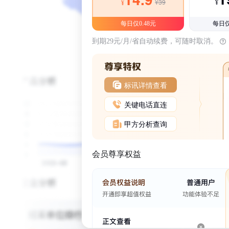
¥39
¥
¥
每日仅0.48元
每日仅
到期29元/月/省自动续费，可随时取消。
标讯详情查看
关键电话直连
甲方分析查询
会员尊享权益