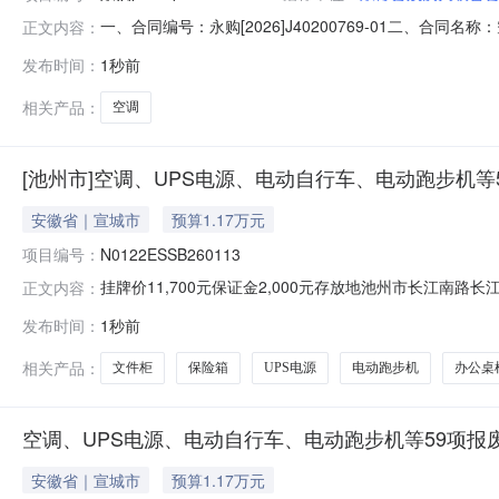
一、合同编号：永购[2026]J40200769-01二、合
正文内容：
人联合会地址：永修县新城大道白莲广场对面康复大楼联系方
发布时间：
1秒前
江首府13栋1301室联系方式：13807927624六、
相关产品：
空调
[池州市]空调、UPS电源、电动自行车、电动跑步机等
安徽省｜宣城市
预算1.17万元
项目编号：
N0122ESSB260113
挂牌价11,700元保证金2,000元存放地池州市长江
正文内容：
的编号N0122ESSB260113挂牌起始日期2026年
发布时间：
1秒前
向受让方数量不少于1个且该延长周期结束，本项目公告
状1、
相关产品：
文件柜
保险箱
UPS电源
电动跑步机
办公桌
空调、UPS电源、电动自行车、电动跑步机等59项报废资产
安徽省｜宣城市
预算1.17万元