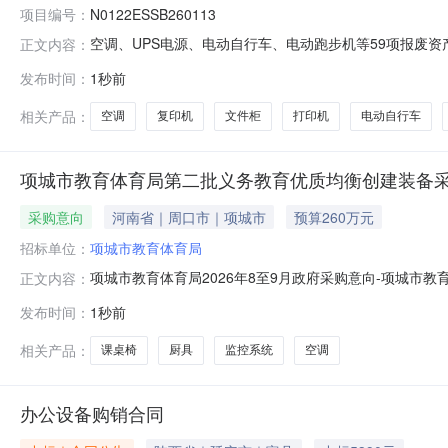
项目编号：
N0122ESSB260113
空调、UPS电源、电动自行车、电动跑步机等59项报废资产
正文内容：
进行审核。项目公告以及相关信息、图片、视频、附件等
发布时间：
1秒前
法律责任。对交易成交的项目，本平台不强制挂牌机构（单
N0122ESSB26
相关产品：
空调
复印机
文件柜
打印机
电动自行车
项城市教育体育局第二批义务教育优质均衡创建装备
采购意向
河南省｜周口市｜项城市
预算260万元
招标单位：
项城市教育体育局
项城市教育体育局2026年8至9月政府采购意向-项城
正文内容：
项目所在采购意向：项城市教育体育局2026年8至9月
发布时间：
1秒前
金额：260.000000万元(人民币)采购品目：采购需
排，具体采购项目情况
相关产品：
课桌椅
厨具
监控系统
空调
办公设备购销合同