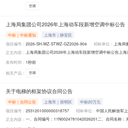
空调
上海局集团公司2026年上海动车段新增空调中标公告
中标｜中标通知
上海市｜静安区
项目编号：
2026-SH-WZ-STWZ-GZ2026-904
招标单位：
上海局
上海局集团公司2026年上海动车段新增空调中标公告上海局集团
正文内容：
团公司2026年上海动车段新增空调2、中标人包件号包
发布时间：
1秒前
铁路物资有限公司上铁智信招标服务分公司地址：上海市静安区西藏北
相关产品：
空调
关于电梯的框架协议合同公告
中标｜合同公告
上海市｜崇明区
中标20万元
项目编号：
2531201000000318757
招标单位：
中国人民解放军上
一、合同编号：11N0024781042026201二、合同
正文内容：
框架协议项目五、合同主体采购人（甲方）：中国人民解放军