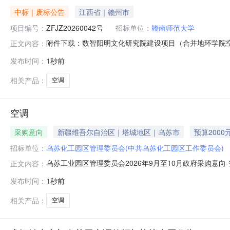
中标｜废标公告
江西省｜赣州市
项目编号：
ZFJZ20260042号
招标单位：
赣南师范大学
附件下载：数智阳明文化研究院建设项目（合并地环学院空调）
正文内容：
发布时间：
1秒前
相关产品：
空调
空调
采购意向
新疆维吾尔自治区｜塔城地区｜乌苏市
预算2000
招标单位：
乌苏化工园区管理委员会(中共乌苏化工园区工作委员会)
乌苏工业园区管理委员会2026年9月至10月政府采购意
正文内容：
管理委员会采购项目名称：空调预算金额：0.200000
发布时间：
1秒前
的要求：满足国家标准质量保证，质保期间维修响应速度快
关采购公告和采购文
相关产品：
空调