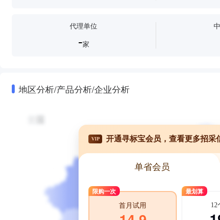
柜式空调
水空调
空调清洗
空调安装
商用空调
代理单位
-
家
地区分析/产品分析/企业分析
开通寻标宝会员，查看更多招采
VIP
单省会员
限购一次
最划算
1
首月试用
1
14.9