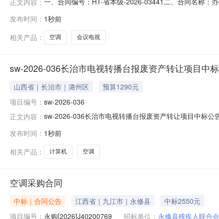
一、合同编号：HT-省本级-2026-03441二、合同名
正文内容：
富县养老保险经办中心地址：富县环城路42号联系方式：09
发布时间：
1秒前
13309115327六、合同主要信息主要标的名称：会议电
相关产品：
空调
会议电视
sw-2026-036长治市电视转播台报废资产转让项目中
山西省｜长治市｜潞州区
预算1290元
项目编号：
sw-2026-036
sw-2026-036长治市电视转播台报废资产转让项目中标公告下载PDF文件：htt
正文内容：
发布时间：
1秒前
相关产品：
计算机
空调
空调采购合同
中标｜合同公告
江西省｜九江市｜永修县
中标2550元
项目编号：
永购[2026]J40200769
招标单位：
永修县残疾人联合