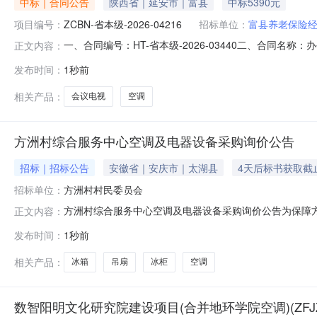
中标｜合同公告
陕西省｜延安市｜富县
中标5390元
项目编号：
ZCBN-省本级-2026-04216
招标单位：
富县养老保险
一、合同编号：HT-省本级-2026-03440二、合同名
正文内容：
富县养老保险经办中心地址：富县环城路42号联系方式：09
发布时间：
1秒前
13309115327六、合同主要信息主要标的名称：空调规格
相关产品：
会议电视
空调
方洲村综合服务中心空调及电器设备采购询价公告
招标｜招标公告
安徽省｜安庆市｜太湖县
4天后标书获取截
招标单位：
方洲村村民委员会
方洲村综合服务中心空调及电器设备采购询价公告为保障
正文内容：
分发挥自筹资金效益，遵循公平公正公开原则，经村级“
发布时间：
1秒前
提供正规发票的供应商参与本项目报价，现将有关事项通知
表方洲村综合服务中心空调及电器设备采购
相关产品：
冰箱
吊扇
冰柜
空调
数智阳明文化研究院建设项目(合并地环学院空调)(ZFJZ2