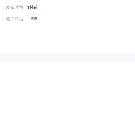
应商（乙方）：大关县翠华镇邓师家电所属地域：昭通市所属行业
发布时间：
1秒前
前公示：采购公告（或单一来源审核前公示）：专家抽取
相关产品：
空调
NEW
HOT
5折起
暂时没有搜索结果…