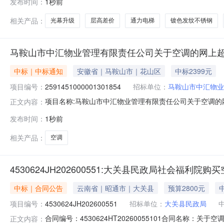
发布时间：
1秒前
限公司法定代表人：JOEJIAFENGBAO（包嘉峰）(男)
相关产品：
光幕升级
层高差价
通力电梯
镀色发纹不锈钢
马鞍山市中汇物业管理有限责任公司关于空调的网上
中标｜中标通知
安徽省｜马鞍山市｜花山区
中标2399元
项目编号：
2591451000001301854
招标单位：
马鞍山市中汇物业
项目名称:马鞍山市中汇物业管理有限责任公司关于空调的网上
正文内容：
称:马鞍山市中汇物业管理有限责任公司关于空调的网上超市采购
发布时间：
1秒前
山市中汇物业管理有限责任公司采购单位地址:/三、成交信息
相关产品：
空调
4530624JH202600551:大关县民政局社会福利院购
中标｜合同公告
云南省｜昭通市｜大关县
预算2800元
项目编号：
4530624JH202600551
招标单位：
大关县民政局
合同编号：4530624HT20260055101合同名称：
正文内容：