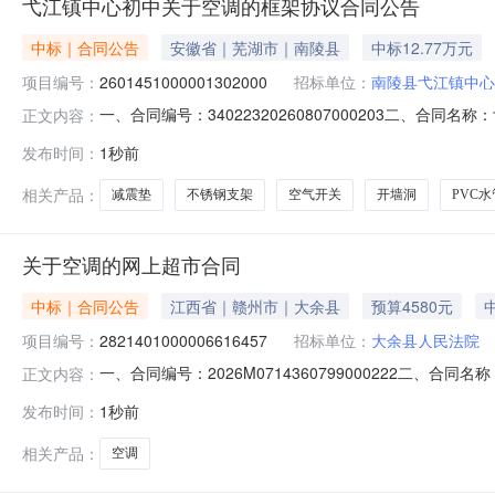
弋江镇中心初中关于空调的框架协议合同公告
中标｜合同公告
安徽省｜芜湖市｜南陵县
中标12.77万元
项目编号：
2601451000001302000
招标单位：
南陵县弋江镇中心
一、合同编号：34022320260807000203二、合
正文内容：
学框架协议项目五、合同主体采购人（甲方）：南陵县弋江镇
发布时间：
1秒前
徽省芜湖市南陵县安徽省芜湖市南陵县许镇镇国道路88号联系方式
相关产品：
减震垫
不锈钢支架
空气开关
开墙洞
PVC水
关于空调的网上超市合同
中标｜合同公告
江西省｜赣州市｜大余县
预算4580元
项目编号：
2821401000006616457
招标单位：
大余县人民法院
一、合同编号：2026M0714360799000222二、合
正文内容：
主体采购人（甲方）：大余县人民法院地址：大余县龙安新区
发布时间：
1秒前
余县赣州市大余县南安镇胜利路156号联系方式：1380357
相关产品：
空调