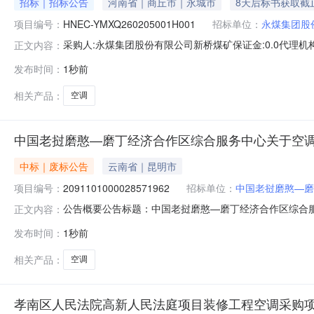
招标｜招标公告
河南省｜商丘市｜永城市
8天后标书获取截
项目编号：
HNEC-YMXQ260205001H001
招标单位：
永煤集团股
采购人:永煤集团股份有限公司新桥煤矿保证金:0.0代理机构:标书费:0.
正文内容：
08-0900:00截止时间（报名/报价）:2026-08-1715
发布时间：
1秒前
购]新桥煤矿报废空调以旧换新询比采购公告采购公告项目标段
相关产品：
空调
中国老挝磨憨—磨丁经济合作区综合服务中心关于空
中标｜废标公告
云南省｜昆明市
项目编号：
2091101000028571962
招标单位：
中国老挝磨憨—磨
公告概要公告标题：中国老挝磨憨—磨丁经济合作区综合服务
正文内容：
挝磨憨?磨丁经济合作区综合服务中心二、采购项目名称：中国
发布时间：
1秒前
四、采购组织类型：五、采购方式：直接采购六、采购公告
式1、采购人名称：
相关产品：
空调
孝南区人民法院高新人民法庭项目装修工程空调采购项