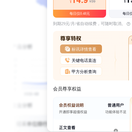
¥39
¥
¥
每日仅0.48元
每日仅
到期29元/月/省自动续费，可随时取消。
标讯详情查看
关键电话直连
甲方分析查询
会员尊享权益