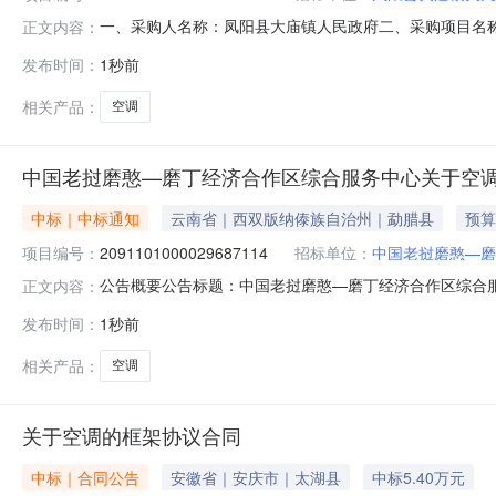
一、采购人名称：凤阳县大庙镇人民政府二、采购项目名称：凤
正文内容：
五、采购方式：直接采购六、采购公告发布日期：七、终止
发布时间：
1秒前
大庙镇人民政府地址：安徽省滁州市凤阳县大庙镇传真：
相关产品：
空调
中国老挝磨憨—磨丁经济合作区综合服务中心关于空
中标｜中标通知
云南省｜西双版纳傣族自治州｜勐腊县
预算
项目编号：
2091101000029687114
招标单位：
中国老挝磨憨—磨
公告概要公告标题：中国老挝磨憨—磨丁经济合作区综合服务
正文内容：
憨?磨丁经济合作区综合服务中心关于空调的网上超市采购项目
发布时间：
1秒前
憨?磨丁经济合作区综合服务中心关于空调的网上超市采购项目
划
相关产品：
空调
关于空调的框架协议合同
中标｜合同公告
安徽省｜安庆市｜太湖县
中标5.40万元