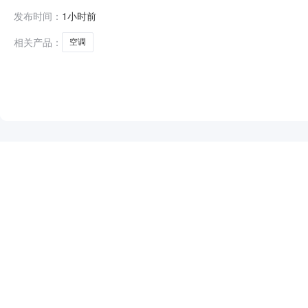
合同主体采购人(甲方)：福建省安溪第六中学地址：福建省泉
发布时间：
1小时前
泉秀街道联系方式：15060904321六、合同主要信息主要标的
相关产品：
空调
NEW
HOT
5折起
暂时没有搜索结果…