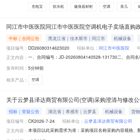
充电宝
饮水机
健身器材柜
空调
茶几
同江市中医医院同江市中医医院空调机电子卖场直购
中标｜合同公告
黑龙江省｜佳木斯市｜同江市
机械设备
项目编号：
DD26080314623020
招标单位：
同江市中医医院
一、合同编号：JD-20260804140528-131730
正文内容：
卖场直购五、合同主体采购人(甲方)：同江市中医医院地址：
发布时间：
5分钟前
江市大直路四方花园小区六号楼联系方式：1834547690
相关产品：
空调
关于云梦县泽达商贸有限公司(空调)采购澄清与修改公
招标｜答疑公告
湖北省｜孝感市｜云梦县
机械设备
货物
项目编号：
CK2026-7-24
招标单位：
云梦县泽达商贸有限公司
本项目以此采购需求为准：采购项目名称采购内容规格、
正文内容：
体冷暖型变频空调，匹数为1.5匹，需达到新一级能效标准（G