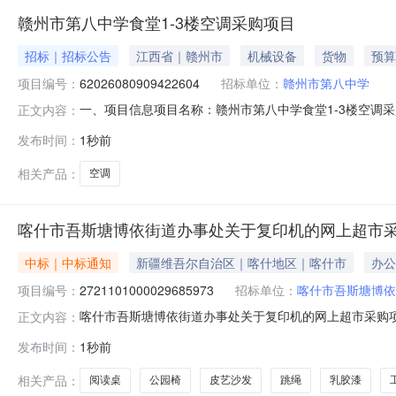
赣州市第八中学食堂1-3楼空调采购项目
招标｜招标公告
江西省｜赣州市
机械设备
货物
预算
项目编号：
62026080909422604
招标单位：
赣州市第八中学
一、项目信息项目名称：赣州市第八中学食堂1-3楼空调采购项目
正文内容：
08-0912:18-2026-08-1218:00采购单位
发布时间：
1秒前
求:商品类目:空调;额定制热功率:≤4500W;参数:5P分体变频
相关产品：
空调
喀什市吾斯塘博依街道办事处关于复印机的网上超市
中标｜中标通知
新疆维吾尔自治区｜喀什地区｜喀什市
办公
项目编号：
2721101000029685973
招标单位：
喀什市吾斯塘博依
喀什市吾斯塘博依街道办事处关于复印机的网上超市采购项目（
正文内容：
博依街道办事处关于复印机的网上超市采购项目采购项目项目编号
发布时间：
1秒前
政区划编码:653101项目所在行政区划名称:新疆维吾
相关产品：
阅读桌
公园椅
皮艺沙发
跳绳
乳胶漆