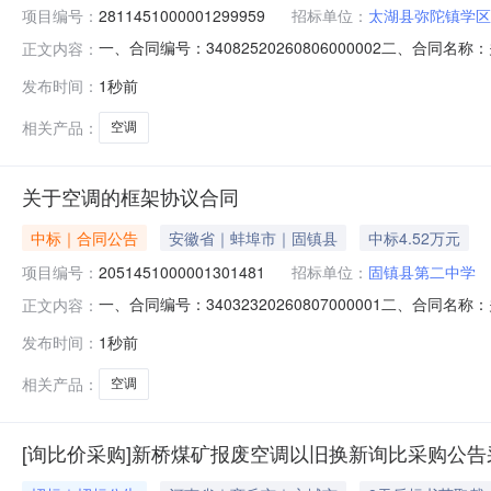
项目编号：
2811451000001299959
招标单位：
太湖县弥陀镇学区
一、合同编号：34082520260806000002二、合
正文内容：
五、合同主体采购人（甲方）：太湖县弥陀镇学区管理中心地
发布时间：
1秒前
安庆市太湖县安徽省安庆市太湖县弥陀镇联系方式：180096682
相关产品：
空调
关于空调的框架协议合同
中标｜合同公告
安徽省｜蚌埠市｜固镇县
中标4.52万元
项目编号：
2051451000001301481
招标单位：
固镇县第二中学
一、合同编号：34032320260807000001二、合
正文内容：
体采购人（甲方）：固镇县第二中学地址：固镇县第二中学联
发布时间：
1秒前
路北侧联系方式：18655216928六、合同主要信息主要标的名称
相关产品：
空调
[询比价采购]新桥煤矿报废空调以旧换新询比采购公告