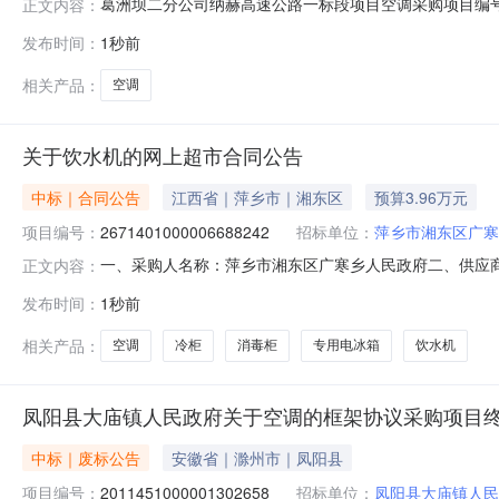
葛洲坝二分公司纳赫高速公路一标段项目空调采购项目编号：CGG
正文内容：
采购截标/开标时间：2026/8/1911:00:00项
发布时间：
1秒前
准，资金来源为项目部自筹，采购人为纳赫高速公路一标段
相关产品：
空调
关于饮水机的网上超市合同公告
中标｜合同公告
江西省｜萍乡市｜湘东区
预算3.96万元
项目编号：
2671401000006688242
招标单位：
萍乡市湘东区广寒
一、采购人名称：萍乡市湘东区广寒乡人民政府二、供应
正文内容：
2671401000006688242五、合同编号：2026M080
发布时间：
1秒前
尔/AngelCB3581LK-J台2.0055911182格力云逸-ⅡKFR-
相关产品：
空调
冷柜
消毒柜
专用电冰箱
饮水机
凤阳县大庙镇人民政府关于空调的框架协议采购项目
中标｜废标公告
安徽省｜滁州市｜凤阳县
项目编号：
2011451000001302658
招标单位：
凤阳县大庙镇人民