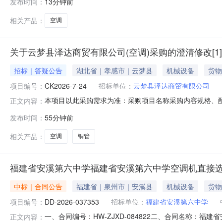
发布时间：
13分钟前
加热、独立除湿、自清洁、静音模式等功能，防触电保护类别为I
相关产品：
空调
关于云梦县泽达商贸有限公司(空调)采购的澄清修改[1]
招标｜答疑公告
湖北省｜孝感市｜云梦县
机械设备
货物
项目编号：
CK2026-7-24
招标单位：
云梦县泽达商贸有限公司
本项目以此采购需求为准：采购项目名称采购内容规格、
正文内容：
体冷暖型变频空调，匹数为1.5匹，需达到新一级能效标准（G
发布时间：
55分钟前
加热、独立除湿、自清洁、静音模式等功能，防触电保护类别为I
相关产品：
空调
铜管
福建省安溪第六中学福建省安溪第六中学空调机直接
中标｜合同公告
福建省｜泉州市｜安溪县
机械设备
货物
项目编号：
DD-2026-037353
招标单位：
福建省安溪第六中学
一、合同编号：HW-ZJXD-084822二、合同名称：福
正文内容：