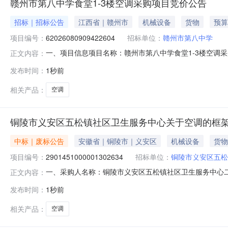
赣州市第八中学食堂1-3楼空调采购项目竞价公告
招标｜招标公告
江西省｜赣州市
机械设备
货物
预算
项目编号：
62026080909422604
招标单位：
赣州市第八中学
一、项目信息项目名称：赣州市第八中学食堂1-3楼空调采购项目
正文内容：
08-0912:18-2026-08-1218:00采购单位
发布时间：
1秒前
求:商品类目:空调;额定制热功率:≤4500W;参数:5P分体变频
相关产品：
空调
铜陵市义安区五松镇社区卫生服务中心关于空调的框
中标｜废标公告
安徽省｜铜陵市｜义安区
机械设备
货物
项目编号：
2901451000001302634
招标单位：
铜陵市义安区五松
一、采购人名称：铜陵市义安区五松镇社区卫生服务中心
正文内容：
2901451000001302634四、采购组织类型：五
发布时间：
1秒前
联系方式1、采购人名称：铜陵市义安区五松镇社区卫生服
相关产品：
空调