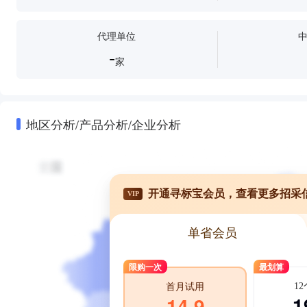
代理单位
-
家
地区分析/产品分析/企业分析
开通寻标宝会员，查看更多招采
VIP
单省会员
限购一次
最划算
1
首月试用
1
14.9