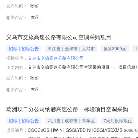
购单位：罗源县特殊教育学校采购项目名称：购买空调5台预算金
发布时间：
1秒前
冷暖空调，满足教学需求需满足的要求:3P立柜冷暖空调，
相关产品：
空调
义乌市交旅高速公路有限公司空调采购项目
招标｜招标公告
浙江省｜金华市｜义乌市
预算3000元
招标单位：
义乌市交旅高速公路有限公司
义乌市交旅高速公路有限公司空调采购项目一、项目信息1、
正文内容：
体型号规格及要求详见报价单4、采购方式：直接订购二
发布时间：
1秒前
2、须具有较强的和能提供长期的售后服务能力；3、本项
报名截止时间2026年08月10日
相关产品：
空调
葛洲坝二分公司纳赫高速公路一标段项目空调采购
招标｜招标公告
四川省｜成都市｜青羊区
7天后投标截止
项目编号：
CGGC2GS-HW-NHGSGLYBD-NHGSGLYBDXMB-2026-0