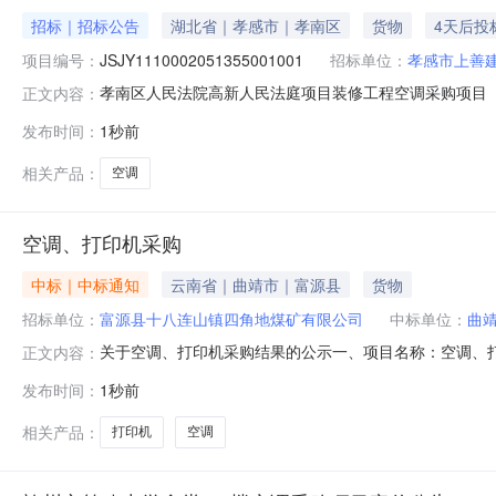
招标｜招标公告
湖北省｜孝感市｜孝南区
货物
4天后投
项目编号：
JSJY1110002051355001001
招标单位：
孝感市上善
孝南区人民法院高新人民法庭项目装修工程空调采购项目
正文内容：
项目装修工程空调采购项目（项目名称）孝南区人民法院高新人民
发布时间：
1秒前
项目孝南区人民法院高新人民法庭项目装修工程空调采购项
件，现进行招标。2.项目
相关产品：
空调
空调、打印机采购
中标｜中标通知
云南省｜曲靖市｜富源县
货物
招标单位：
富源县十八连山镇四角地煤矿有限公司
中标单位：
曲
关于空调、打印机采购结果的公示一、项目名称：空调、
正文内容：
第三成交候选人：富源振航经贸有限公司三、公示时间：2
发布时间：
1秒前
购人反馈，逾期将不再受理。公示结束后如未收到异议反
晏明地址：联系人：联系方式：13987
相关产品：
打印机
空调