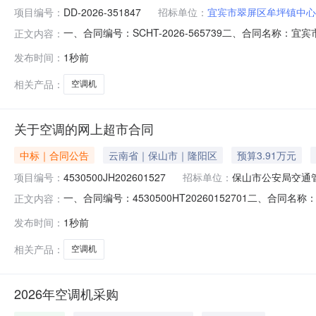
项目编号：
DD-2026-351847
招标单位：
宜宾市翠屏区牟坪镇中心
一、合同编号：SCHT-2026-565739二、合同
正文内容：
号：DD-2026-351847四、项目名称：宜宾市翠
发布时间：
1秒前
中心卫生院（宜宾市翠屏区牟坪镇妇幼保健计划生育服务站）
大观楼
相关产品：
空调机
关于空调的网上超市合同
中标｜合同公告
云南省｜保山市｜隆阳区
预算3.91万元
项目编号：
4530500JH202601527
招标单位：
保山市公安局交通
一、合同编号：4530500HT20260152701二、合
正文内容：
（甲方）：保山市公安局交通管理支队地址：保山市隆阳区兰
发布时间：
1秒前
区板桥镇板桥街联系方式：18608863190六、合同主
相关产品：
空调机
2026年空调机采购