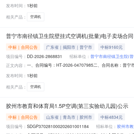
新家电商场成交日期:2026-08-0610:56:54执行方式:
发布时间：
1秒前
￥2700.0￥5400.0空调机空调机格力KFR-72L(72527)FNhA
相关产品：
空调机
普宁市南径镇卫生院壁挂式空调机(批量)电子卖场合同
中标｜合同公告
广东省｜揭阳市｜普宁市
中标9160元
项目编号：
DD-2026-2868831
招标单位：
普宁市南径镇卫生院(
一、合同编号：HT-2026-04707985二、合同名称：
正文内容：
购订单五、合同主体采购人（甲方）：普宁市南径镇卫生院地
发布时间：
1秒前
址：广州市白云区金沙洲上元里大街一巷横一巷26号101
相关产品：
空调机
胶州市教育和体育局1.5P空调(第三实验幼儿园)公示
中标｜合同公告
山东省｜青岛市｜胶州市
中标4834元
项目编号：
SDGP370281000202601001184
招标单位：
胶州市教