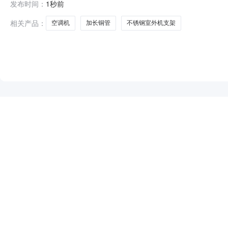
发布时间：
1秒前
街84号驻呼联络处联系方式：15326084626供应商
相关产品：
空调机
加长铜管
不锈钢室外机支架
NEW
HOT
5折起
暂时没有搜索结果…