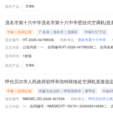
相关产品：
空调机
茂名市第十六中学茂名市第十六中学壁挂式空调机(批
中标｜合同公告
广东省｜茂名市｜茂南区
中标5.57万元
项目编号：
HT-2026-04798036
招标单位：
茂名市第十六中学
公告内容：一、合同编号HT-2026-04798036二、合
正文内容：
订单五、合同主体采购人(甲方)：茂名市第十六中学地址：广
发布时间：
1秒前
广州市天河区天源路401号之一125房、126房联系方式：1
相关产品：
空调机
呼伦贝尔市人民政府驻呼和浩特联络处空调机直接选
中标｜合同公告
内蒙古自治区｜呼和浩特市｜赛罕区
中标2
项目编号：
NMGKC-DD-2026-367539
招标单位：
呼伦贝尔市人民
一、合同编号：NMGKCHT-150701-202608316
正文内容：
项目名称：呼伦贝尔市人民政府驻呼和浩特联络处采购订