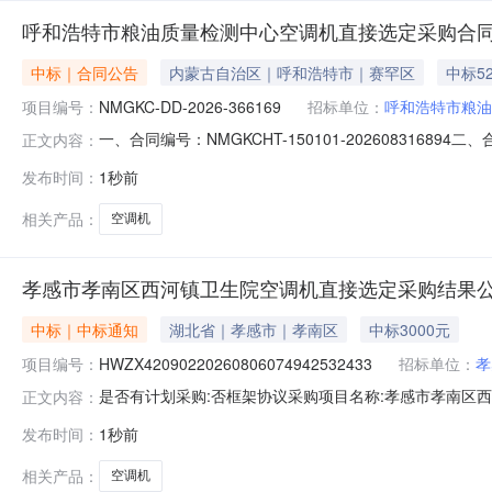
呼和浩特市粮油质量检测中心空调机直接选定采购合
中标｜合同公告
内蒙古自治区｜呼和浩特市｜赛罕区
中标5
项目编号：
NMGKC-DD-2026-366169
招标单位：
呼和浩特市粮油
一、合同编号：NMGKCHT-150101-202608316
正文内容：
称：呼和浩特市粮油质量检测中心采购订单五、合同主体采
发布时间：
1秒前
13134713131供应商（乙方）：内蒙古迅翔电子科技有
相关产品：
空调机
孝感市孝南区西河镇卫生院空调机直接选定采购结果
中标｜中标通知
湖北省｜孝感市｜孝南区
中标3000元
项目编号：
HWZX42090220260806074942532433
招标单位：
孝
是否有计划采购:否框架协议采购项目名称:孝感市孝南区西河镇卫生
正文内容：
位:孝感市孝南区西河镇卫生院联系人:王华新联系电话:15
发布时间：
1秒前
区南方国际商城建材区B11栋101-102号成交日期:2026-
相关产品：
空调机