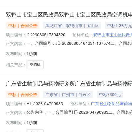
双鸭山市宝山区民政局双鸭山市宝山区民政局空调机
中标｜合同公告
黑龙江省｜双鸭山市｜宝山区
中标1.36万元
项目编号：
DD26080517304320
招标单位：
双鸭山市宝山区民政
一、合同编号：JD-20260805164231-137574
正文内容：
局空调机电子卖场直购五、合同主体采购人(甲方)：双鸭山
发布时间：
1秒前
道外区鑫联想科技电子经销处地址：道外区南直小区5栋4单元
相关产品：
空调机
广东省生物制品与药物研究所广东省生物制品与药物研
中标｜合同公告
广东省｜广州市｜白云区
中标7300元
项目编号：
HT-2026-04790933
招标单位：
广东省生物制品与药物
公告内容：一、合同编号HT-2026-04790933二、
正文内容：
物制品与药物研究所采购订单五、合同主体采购人(甲方)：广
发布时间：
1秒前
州现代通用电子有限公司地址：广东省广州市天河区天源路40