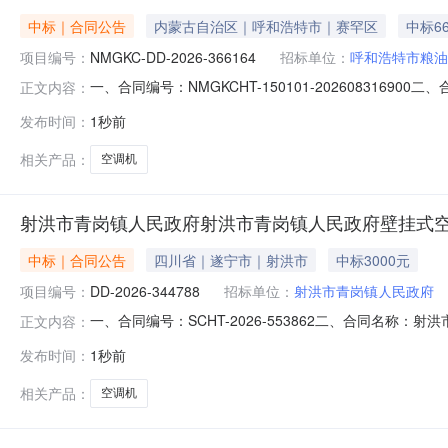
中标｜合同公告
内蒙古自治区｜呼和浩特市｜赛罕区
中标6
项目编号：
NMGKC-DD-2026-366164
招标单位：
呼和浩特市粮油
一、合同编号：NMGKCHT-150101-202608316
正文内容：
称：呼和浩特市粮油质量检测中心采购订单五、合同主体采
发布时间：
1秒前
13134713131供应商（乙方）：内蒙古迅翔电子科技有
相关产品：
空调机
射洪市青岗镇人民政府射洪市青岗镇人民政府壁挂式
中标｜合同公告
四川省｜遂宁市｜射洪市
中标3000元
项目编号：
DD-2026-344788
招标单位：
射洪市青岗镇人民政府
一、合同编号：SCHT-2026-553862二、合同名称
正文内容：
采购订单五、合同主体采购人(甲方)：射洪市青岗镇人民政
发布时间：
1秒前
都大道中段999号9栋1层8号联系方式：18602889185
相关产品：
空调机