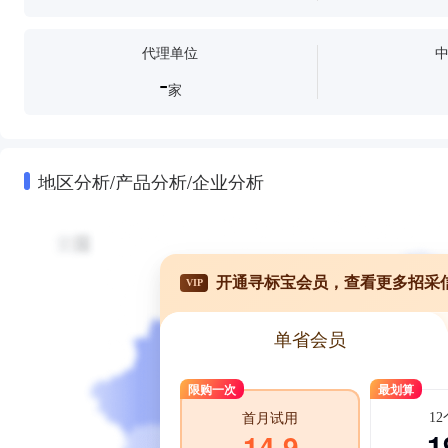
代理单位
-
家
地区分析/产品分析/企业分析
开通寻标宝会员，查看更多招采
VIP
单省会员
限购一次
最划算
1
首月试用
1
14.9