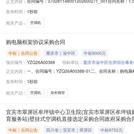
合同编号：370281148001202600271_001合同名
正文内容：
（甲方）：胶州市教育和体育局地址：胶州市福州南路232
发布时间：
1秒前
18663939227合同签订日期：2026-07-15合同金额
相关产品：
空调机
购电脑框架协议采购合同
中标｜合同公告
重庆市｜渝中区
中标9000元
项目编号：
YZQ26A00388
招标单位：
重庆市渝中区住房综合事务
一、合同编号：YZQ26A00388-01二、合同名称：
正文内容：
综合事务中心地址：民生路206号联系方式：023-63108
发布时间：
1秒前
要信息主要标的名称：美的（Midea）规格型号（或服务要求）：美
相关产品：
空调机
加长铜管
宜宾市翠屏区牟坪镇中心卫生院(宜宾市翠屏区牟坪镇
育服务站)壁挂式空调机直接选定采购合同政府采购合
中标｜合同公告
四川省｜宜宾市｜翠屏区
中标9752元