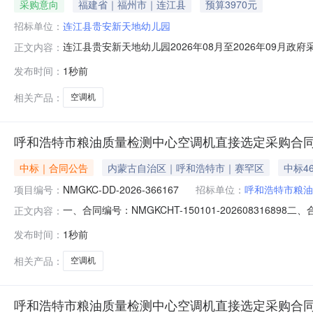
采购意向
福建省｜福州市｜连江县
预算3970元
招标单位：
连江县贵安新天地幼儿园
连江县贵安新天地幼儿园2026年08月至2026年09月政
正文内容：
年09月政府采购意向采购单位：连江县贵安新天地幼儿园采购
发布时间：
1秒前
购采购数量:1.0000台主要功能或目标:壁挂式空调一台
相关产品：
空调机
呼和浩特市粮油质量检测中心空调机直接选定采购合
中标｜合同公告
内蒙古自治区｜呼和浩特市｜赛罕区
中标4
项目编号：
NMGKC-DD-2026-366167
招标单位：
呼和浩特市粮油
一、合同编号：NMGKCHT-150101-202608316
正文内容：
称：呼和浩特市粮油质量检测中心采购订单五、合同主体采
发布时间：
1秒前
13134713131供应商（乙方）：内蒙古迅翔电子科技有
相关产品：
空调机
呼和浩特市粮油质量检测中心空调机直接选定采购合