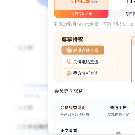
¥39
¥
¥
每日仅0.48元
每日仅
到期29元/月/省自动续费，可随时取消。
标讯详情查看
关键电话直连
甲方分析查询
会员尊享权益