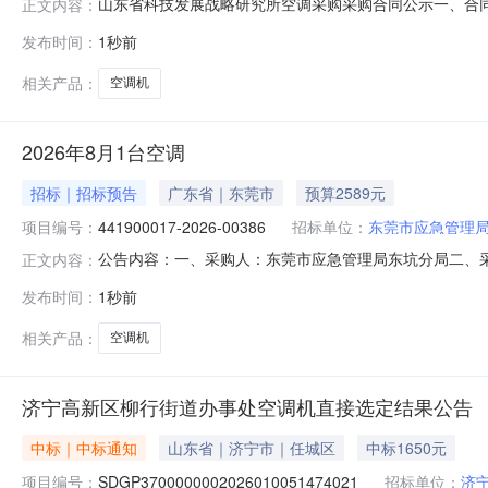
山东省科技发展战略研究所空调采购采购合同公示一、合同编号：S
正文内容：
SDGP370000000202601009257四、采购项
发布时间：
1秒前
数字科技（山东）有限公司地址：山东省济南市历下区山大路1
数
相关产品：
空调机
2026年8月1台空调
招标｜招标预告
广东省｜东莞市
预算2589元
项目编号：
441900017-2026-00386
招标单位：
东莞市应急管理
公告内容：一、采购人：东莞市应急管理局东坑分局二、采购计划
正文内容：
金额（元）：2589.00六、需求时间：七、采购方式：9八、备案时
发布时间：
1秒前
相关产品：
空调机
济宁高新区柳行街道办事处空调机直接选定结果公告
中标｜中标通知
山东省｜济宁市｜任城区
中标1650元
项目编号：
SDGP3700000002026010051474021
招标单位：
济