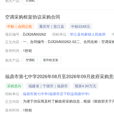
相关产品：
空调机
空调采购框架协议采购合同
中标｜合同公告
重庆市｜垫江县
中标2248元
项目编号：
DJX26A00262
招标单位：
垫江县包家镇人民政府
一、合同编号：DJX26A00262-02二、合同名称：
正文内容：
包家镇人民政府地址：重庆市垫江县包家镇正街一号联系方式
发布时间：
1秒前
方式：18523668896六、合同主要信息主要标的名称：格力（
相关产品：
空调机
室外机支架
福鼎市第七中学2026年08月至2026年09月政府采购
采购意向
福建省｜宁德市｜福鼎市
预算4.90万元
招标单位：
福鼎市第七中学(福鼎市店下职业高级中学)
为便于供应商及时了解政府采购信息，根据《财政部关于开展
正文内容：
公开如下：序号采购项目名称采购需求概况预算金额(万元
发布时间：
1秒前
节温度需求。需满足的要求：满足日常校园使用，调节温度需