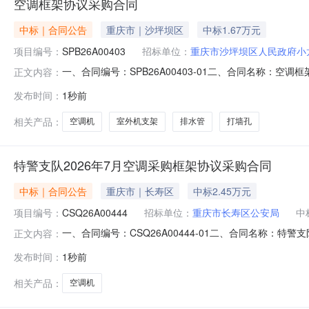
空调框架协议采购合同
中标｜合同公告
重庆市｜沙坪坝区
中标1.67万元
项目编号：
SPB26A00403
招标单位：
重庆市沙坪坝区人民政府小
一、合同编号：SPB26A00403-01二、合同名称：
正文内容：
府小龙坎街道办事处地址：沙坪坝区联系方式：1772516
发布时间：
1秒前
同主要信息主要标的名称：格力（GREE）规格型号（或服务要求）：
相关产品：
空调机
室外机支架
排水管
打墙孔
特警支队2026年7月空调采购框架协议采购合同
中标｜合同公告
重庆市｜长寿区
中标2.45万元
项目编号：
CSQ26A00444
招标单位：
重庆市长寿区公安局
中
一、合同编号：CSQ26A00444-01二、合同名称：特警
正文内容：
合同主体采购人（甲方）：重庆市长寿区公安局地址：长寿区
发布时间：
1秒前
8幢2单元10-4联系方式：18523531901六、合同主
相关产品：
空调机