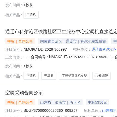
订单五、合同主体采购人(甲方)：南充市高坪区商务局地址：
发布时间：
1秒前
省遂宁市河东新区杨渡街道任家渡阳光小区13栋2-2-1号，2
相关产品：
空调机
通辽市科尔沁区铁路社区卫生服务中心空调机直接选
中标｜合同公告
内蒙古自治区｜通辽市｜科尔沁左翼后旗
中
项目编号：
NMGKC-DD-2026-366997
招标单位：
通辽市科尔沁区
一、合同编号：NMGKCHT-150502-202607315
正文内容：
项目名称：通辽市科尔沁区铁路社区卫生服务中心采购订
发布时间：
1秒前
东门铁路社区卫生服务中心联系方式：15104750504
相关产品：
空调机
开墙洞
不锈钢室外机支架
加长铜管
空调采购合同公示
中标｜合同公告
山东省｜济南市｜历下区
中标5356元
项目编号：
SDGP370000000202601009257
招标单位：
山东省科