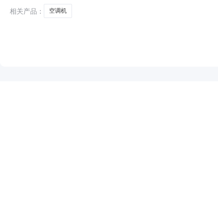
告和采购文件为准。福
相关产品：
空调机
NEW
HOT
5折起
暂时没有搜索结果…