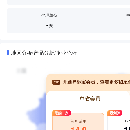
代理单位
-
家
地区分析/产品分析/企业分析
开通寻标宝会员，查看更多招采
VIP
单省会员
限购一次
最划算
1
首月试用
1
14.9