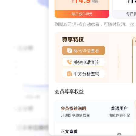
¥39
¥
¥
每日仅0.48元
每日仅
到期29元/月/省自动续费，可随时取消。
标讯详情查看
关键电话直连
甲方分析查询
会员尊享权益