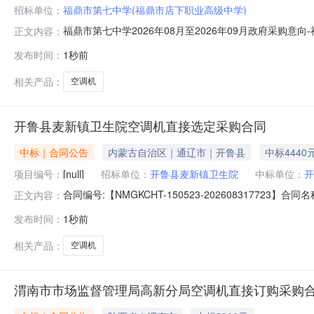
招标单位：
福鼎市第七中学(福鼎市店下职业高级中学)
福鼎市第七中学2026年08月至2026年09月政府采购意
正文内容：
政府采购意向采购单位：福鼎市第七中学采购项目名称：福鼎市
发布时间：
1秒前
主要功能或目标:满足日常校园使用，调节温度需求。需满足
相关产品：
空调机
开鲁县麦新镇卫生院空调机直接选定采购合同
中标｜合同公告
内蒙古自治区｜通辽市｜开鲁县
中标4440
项目编号：
[null]
招标单位：
开鲁县麦新镇卫生院
中标单位：
开
合同编号:【NMGKCHT-150523-202608317
正文内容：
院】地址：开鲁县麦新镇双合兴村联系人：张东辉供应商
发布时间：
1秒前
息：主要标的名称：TCLKFR-35GW/AD2a+B11.5
相关产品：
空调机
渭南市市场监督管理局高新分局空调机直接订购采购