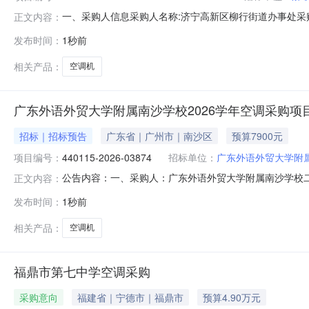
一、采购人信息采购人名称:济宁高新区柳行街道办事处采购人
正文内容：
交易中心空调机封闭式-空调机-配置4框架协议征集入围阶段项目
发布时间：
1秒前
架协议合同授予阶段项目编号:SDGP370890000202
相关产品：
空调机
广东外语外贸大学附属南沙学校2026学年空调采购项
招标｜招标预告
广东省｜广州市｜南沙区
预算7900元
项目编号：
440115-2026-03874
招标单位：
广东外语外贸大学附
公告内容：一、采购人：广东外语外贸大学附属南沙学校二、采
正文内容：
采购品目名称：空调机五、采购预算金额（元）：7900.00
发布时间：
1秒前
间：2026-08-0710:16:42
相关产品：
空调机
福鼎市第七中学空调采购
采购意向
福建省｜宁德市｜福鼎市
预算4.90万元