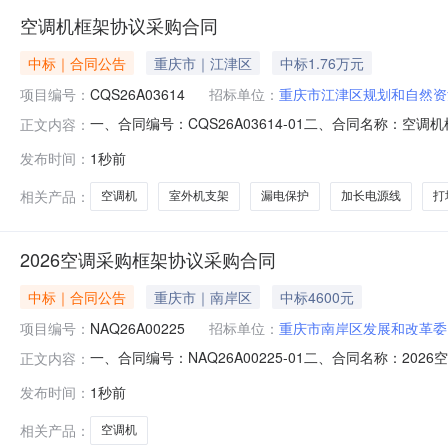
空调机框架协议采购合同
中标｜合同公告
重庆市｜江津区
中标1.76万元
项目编号：
CQS26A03614
招标单位：
重庆市江津区规划和自然资
一、合同编号：CQS26A03614-01二、合同名称：
正文内容：
资源局机关地址：江津区规划和自然资源局机关联系方式：1
发布时间：
1秒前
13350373683六、合同主要信息主要标的名称：格力（GREE）
相关产品：
空调机
室外机支架
漏电保护
加长电源线
打
2026空调采购框架协议采购合同
中标｜合同公告
重庆市｜南岸区
中标4600元
项目编号：
NAQ26A00225
招标单位：
重庆市南岸区发展和改革委
一、合同编号：NAQ26A00225-01二、合同名称：2
正文内容：
庆市南岸区发展和改革委员会地址：重庆市南岸区茶园新区桐福
发布时间：
1秒前
13883177083六、合同主要信息主要标的名称：美的（Mi
相关产品：
空调机