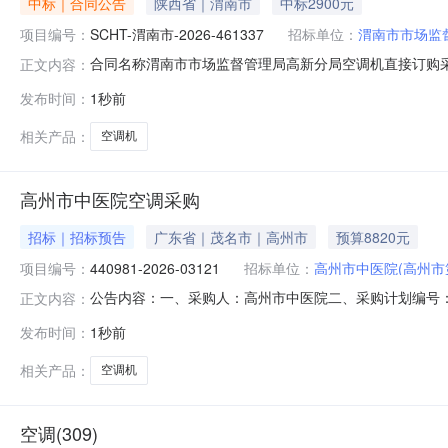
中标｜合同公告
陕西省｜渭南市
中标2900元
项目编号：
SCHT-渭南市-2026-461337
招标单位：
渭南市市场监
合同名称渭南市市场监督管理局高新分局空调机直接订购采购合
正文内容：
商（乙方)渭南市恒盛电器服务有限公司合同公告日期2026-
发布时间：
1秒前
人民共和国政府采购法实施条例》的要求由采购人发布的，
相关产品：
空调机
高州市中医院空调采购
招标｜招标预告
广东省｜茂名市｜高州市
预算8820元
项目编号：
440981-2026-03121
招标单位：
高州市中医院(高州市
公告内容：一、采购人：高州市中医院二、采购计划编号：44
正文内容：
（元）：8820.00六、需求时间：七、采购方式：9八、备案时间：2
发布时间：
1秒前
相关产品：
空调机
空调(309)