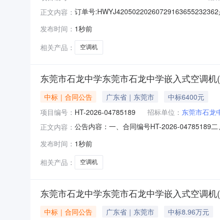
订单号:HWYJ4205022026072916365
正文内容：
贸有限公司成交日期:2026-08-0723:31:23
发布时间：
1秒前
的/MideaRFD-120LW/BSDN8Y-PA401(1)A1.
相关产品：
空调机
东莞市石龙中学东莞市石龙中学嵌入式空调机(
中标｜合同公告
广东省｜东莞市
中标6400元
项目编号：
HT-2026-04785189
招标单位：
东莞市石龙
公告内容：一、合同编号HT-2026-04785
正文内容：
单五、合同主体采购人(甲方)：东莞市石龙中学地
发布时间：
1秒前
市天河区天源路401号之一125房、126房联系方式
相关产品：
空调机
东莞市石龙中学东莞市石龙中学嵌入式空调机(
中标｜合同公告
广东省｜东莞市
中标8.96万元