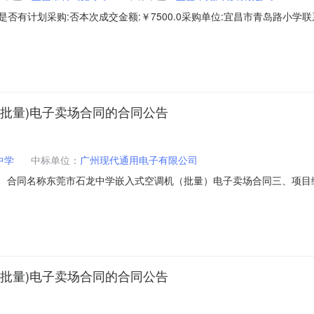
5232362是否有计划采购:否本次成交金额:￥7500.0采购单位:宜昌市青岛路小
执行方式:直购成交标的:商品名称品目品牌型号数量最低价单价小计空调机美的/Midea
0包￥10999.0￥7500.0￥750
批量)电子卖场合同的合同公告
中学
中标单位：
广州现代通用电子有限公司
189二、合同名称东莞市石龙中学嵌入式空调机（批量）电子卖场合同三、项目编号
址：广东省东莞市市本级石龙镇石龙中学联系方式：0769-8138877
：13798063968六、合同主要信息主要标的：序号名称数量(单位)单价(元
批量)电子卖场合同的合同公告