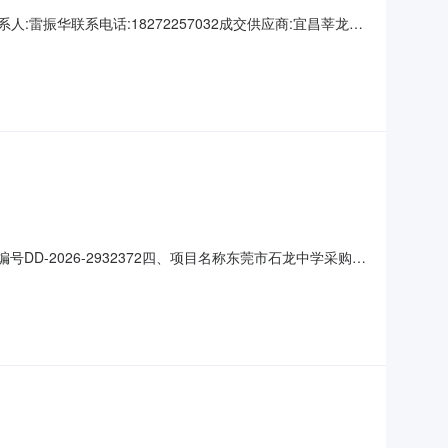
学联系人:雷振华联系电话:18272257032成交供应商:宜昌莘龙商
RFD-120LW/BSDN8Y-PA401(1)A空调机美
DD-2026-2932372四、项目名称东莞市石龙中学采购订
3供应商(乙方)：广州现代通用电子有限公司地址：广东省广州
)总价(元)1空调机1(台)6