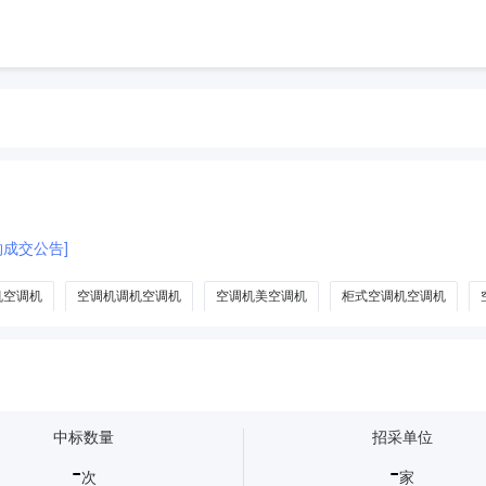
购成交公告]
机空调机
空调机调机空调机
空调机美空调机
柜式空调机空调机
屋顶式空调机组
中标数量
招采单位
-
-
次
家