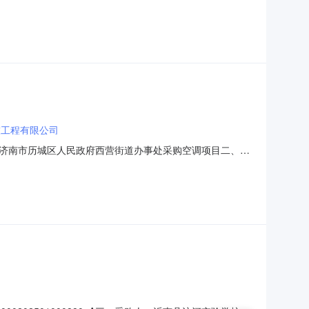
供应商名称采购数量成交金额AA02061804空调机青岛海之恩
64867000
技工程有限公司
济南市历城区人民政府西营街道办事处采购空调项目二、采
政府采购中心五、成交日期：2026-08-0715:30:25六、
.000000元七、采购小组成员：无八