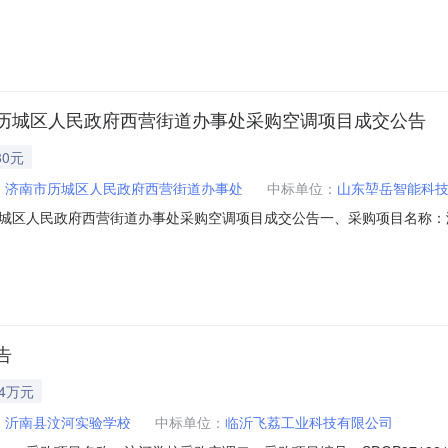
、成交日期：2026-08-0717:10:06六、成交情况：标包采购内容
七、采购小组成员：无八、项目联系人信息：青岛市城阳区海洋发展局联系电话:150
历城区人民政府西营街道办事处采购空调项目成交公告
80元
：
济南市历城区人民政府西营街道办事处
中标单位：
山东堃岳智能科
城区人民政府西营街道办事处采购空调项目成交公告一、采购项目名称：
00193_A三、采购人：济南市历城区人民政府西营街道办事处四、代理机构：山东省
A02061804空调机山东堃岳智能科技工程有限公司1.0000002380
告
34万元
：
沂南县汶河实验学校
中标单位：
临沂飞荔工业科技有限公司