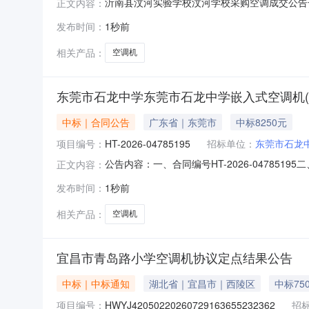
沂南县汶河实验学校汶河学校采购空调成交公告一、采
正文内容：
四、代理机构：山东省政府采购中心五、成交日期：2
发布时间：
1秒前
3.00000013404.000000元七、采购小组
相关产品：
空调机
东莞市石龙中学东莞市石龙中学嵌入式空调机(
中标｜合同公告
广东省｜东莞市
中标8250元
项目编号：
HT-2026-04785195
招标单位：
东莞市石龙
公告内容：一、合同编号HT-2026-04785
正文内容：
单五、合同主体采购人(甲方)：东莞市石龙中学地
发布时间：
1秒前
市天河区天源路401号之一125房、126房联系方式
相关产品：
空调机
宜昌市青岛路小学空调机协议定点结果公告
中标｜中标通知
湖北省｜宜昌市｜西陵区
中标75
项目编号：
HWYJ42050220260729163655232362
招