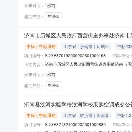
四、代理机构：青岛市政务服务和公共资源交易中心五
发布时间：
1秒前
电器有限公司2.0000004350.000000元
相关产品：
空调机
济南市历城区人民政府西营街道办事处济南市
中标｜中标通知
山东省｜济南市｜历城区
中标23
项目编号：
SDGP370192000202601000193
招标单位
济南市历城区人民政府西营街道办事处济南市历
正文内容：
购项目编号：SDGP3701920002026010
发布时间：
1秒前
成交情况：标包采购内容供应商名称采购数量成交金额A
相关产品：
空调机
沂南县汶河实验学校汶河学校采购空调成交公
中标｜中标通知
山东省｜临沂市｜沂南县
中标1.
项目编号：
SDGP371321000202501000880
招标单位