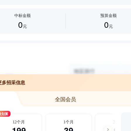
中标金额
预算金额
0
0
元
元
更多招采信息
全国会员
最划算
12个月
1个月
3个月
199
39
99