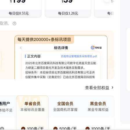
¥
¥
¥
每日仅0.55元
每日仅1.26元
每日仅1.08元
时取消。
查看全部权益