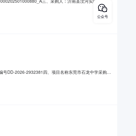
202501000880_A三、采购人：沂南县汶河实验学校
数量成交金额AA02061804空调机临沂飞荔工业科技有限公司
公众号
DD-2026-2932381四、项目名称东莞市石龙中学采购订
3供应商(乙方)：广州现代通用电子有限公司地址：广东省广州
)总价(元)1空调机1(台)8