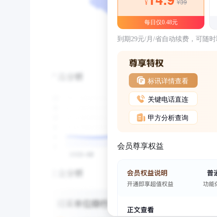
¥39
¥
每日仅0.48元
到期29元/月/省自动续费，可随
标讯详情查看
关键电话直连
甲方分析查询
会员尊享权益