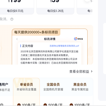
¥
¥
¥
每日仅0.55元
每日仅1.26元
每日仅1.08元
时取消。
查看全部权益