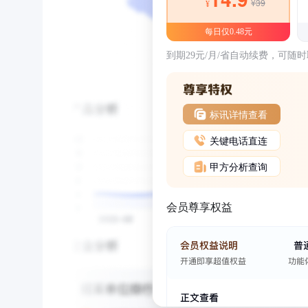
¥39
¥
每日仅0.48元
到期29元/月/省自动续费，可随
标讯详情查看
关键电话直连
甲方分析查询
会员尊享权益