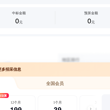
中标金额
预算金额
0
0
元
元
更多招采信息
全国会员
最划算
12个月
1个月
3个月
199
39
99