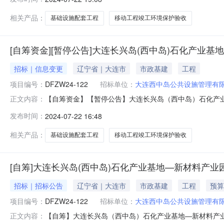
递交截止日期及时间另行通知。二、监督部门本招标项目的
构：大连大丰工程造价咨询有限
相关产品：
基础设施配套工程
移动工程竣工环境保护验收
[自筹资金][暂停公告]大连长兴岛(西中岛)石化产
招标｜信息变更
辽宁省｜大连市
市政基建
工程
项目编号：
DFZW24-122
招标单位：
大连西中岛公共设施管理有
【自筹资金】【暂停公告】大连长兴岛（西中岛）石化产
正文内容：
岛（西中岛）石化产业基地—新材料产业园基础设施配套工
发布时间：
2024-07-22 16:48
岛）石化产业基地—新材料产业园基础设施配套工程—热电
正内容：本项目因招标控制价未出暂
相关产品：
基础设施配套工程
移动工程竣工环境保护验收
[自筹]大连长兴岛(西中岛)石化产业基地—新材料
招标｜招标公告
辽宁省｜大连市
市政基建
工程
预算
项目编号：
DFZW24-122
招标单位：
大连西中岛公共设施管理有
【自筹】大连长兴岛（西中岛）石化产业基地—新材料产
正文内容：