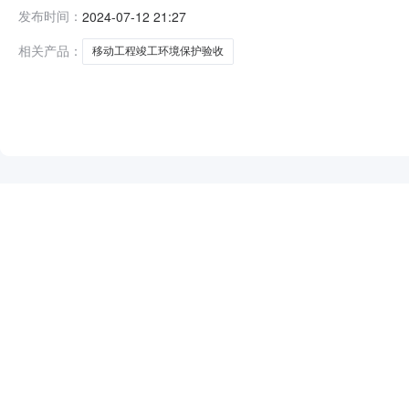
业基地—新材料产业园基础设施配套工程—热电水联产项目移
发布时间：
2024-07-12 21:27
中岛）石化产业基地—新材料产业园基础设施配套工程—热
控制价的按无效投标处理。4、采购
相关产品：
移动工程竣工环境保护验收
NEW
HOT
5折起
暂时没有搜索结果…