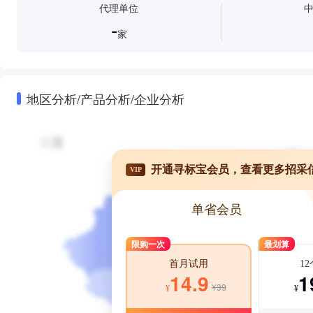
代理单位
-
家
地区分析/产品分析/企业分析
开通寻标宝会员，查看更多招采
VIP
单省会员
限购一次
最划算
1
首月试用
1
14.9
¥39
¥
¥