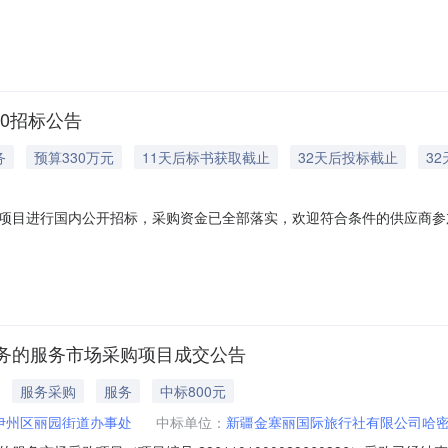
010招标公告
务
预算330万元
11天后标书获取截止
32天后投标截止
3
项目进行国内公开招标，采购资金已全部落实，欢迎符合条件的供应商参加
概况：包号/序号服务名称服务要求计量单位单价(元)数量交付时间/服务期限
务要求班车服务1-2租车服务详见采购文件第六章采购项目商务和技术要求年30
务的服务市场采购项目成交公告
服务采购
服务
中标800元
伊州区丽园街道办事处
中标单位：
新疆金塞丽国际旅行社有限公司哈