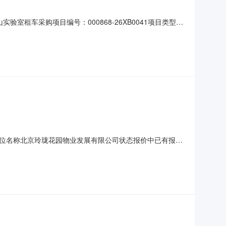
验室租车采购项目编号：000868-26XB0041项目类型：
：北京市房山区实验室招标人：中电投工程研究检测评定中心
赁4辆车，轿车1辆，小型客车3辆（详见采购需求清
购单位名称北京玲珑花园物业发展有限公司状态报价中已有报价
挂账后付款