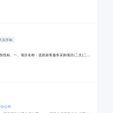
2天后开标
投标。一、项目名称：道路旅客服务采购项目(二次)二、
服务地点备注1-1班车服务详见采购文件第六章采购项目商务和技
0,000.003详见商务要求详见商务要求租车服务说明：投
密分公司