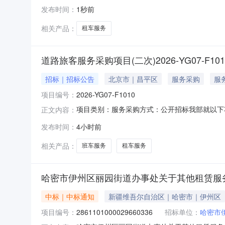
发布时间：
1秒前
相关产品：
租车服务
道路旅客服务采购项目(二次)2026-YG07-F1
招标｜招标公告
北京市｜昌平区
服务采购
服
项目编号：
2026-YG07-F1010
项目类别：服务采购方式：公开招标我部就以下
正文内容：
项目编号：2026-YG07-F1010三、项目
发布时间：
4小时前
术要求年800,000.003详见商务要求详见商
相关产品：
班车服务
租车服务
哈密市伊州区丽园街道办事处关于其他租赁服
中标｜中标通知
新疆维吾尔自治区｜哈密市｜伊州区
项目编号：
2861101000029660336
招标单位：
哈密市