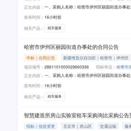
一、采购人名称：哈密市伊州区丽园街道办事处
正文内容：
购项目编号：2861101000029660505五
发布时间：
16小时前
3.008002400服务要求或标的基本概况：
相关产品：
租车服务
哈密市伊州区丽园街道办事处的合同公告
中标｜合同公告
新疆维吾尔自治区｜哈密市｜伊州区
项目编号：
2861101000029660336
招标单位：
哈密市
一、采购人名称：哈密市伊州区丽园街道办事处
正文内容：
购项目编号：2861101000029660336五
发布时间：
16小时前
1.00800800服务要求或标的基本概况：七
相关产品：
租车服务
智慧建造所房山实验室租车采购询比采购公告
招标｜信息变更
北京市｜房山区
交通运输
服