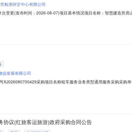
研究检测评定中心有限公司
更(发布时间：2026-08-07)项目基本情况项目名称：智慧建造所房山实
究和技术服务业--专业技术服务业--其他专业技术服务业项目实施地点
山实验室取样工作性质，需采购租车公司提供租车服务；服务内容：共需租
务
物业发展有限公司
XJ026080700429采购项目名称租车服务业务类型通用服务采购采
:06至2026-08-1212:06最终用户北京玲珑花园物业发展有限公司付款方式
协议(红旅客运旅游)政府采购合同公告