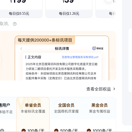
¥
¥
¥
每日仅0.55元
每日仅1.26元
每日仅1.08元
时取消。
查看全部权益