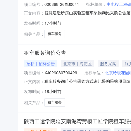
项目编号：
000868-26XB0041
招标单位：
中电投工程
智慧建造所房山实验室租车采购询比采购公告第1次变
正文内容：
服务采购方式：询比采购所属行业分类：科学研
发布时间：
17小时前
有限公司代理机构：项目概况：项目概况：因房
单）；实施时间：合
相关产品：
租车服务
租车服务询价公告
招标｜招标公告
北京市｜海淀区
服务采购
服
项目编号：
XJ026080700429
招标单位：
北京玲珑花园
租车服务询价公告采购方式询比采购采购项目编号
正文内容：
0家剩余天数4天报价起止时间2026-08-0712
发布时间：
18小时前
相关产品：
租车服务
陕西工运学院延安南泥湾劳模工匠学院租车服务