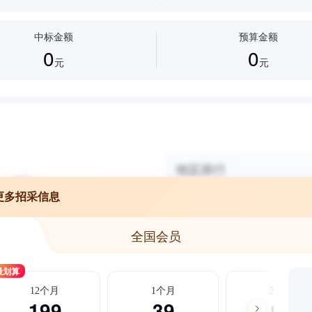
中标金额
预算金额
0
0
元
元
更多招采信息
全国会员
最划算
12个月
1个月
3个月
199
39
99