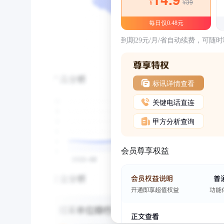
¥39
¥
每日仅0.48元
到期29元/月/省自动续费，可随
标讯详情查看
关键电话直连
甲方分析查询
会员尊享权益