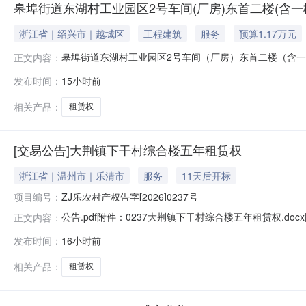
皋埠街道东湖村工业园区2号车间(厂房)东首二楼(含一
浙江省｜绍兴市｜越城区
工程建筑
服务
预算1.17万元
皋埠街道东湖村工业园区2号车间（厂房）东首二楼（含
正文内容：
名，受绍兴市越城区皋埠街道东湖村股份经济合作社委托,定
发布时间：
15小时前
街道东湖村工业园区2号车间（厂房）东首二楼（含一楼公
车间（厂房）东首二楼（含一楼
相关产品：
租赁权
[交易公告]大荆镇下干村综合楼五年租赁权
浙江省｜温州市｜乐清市
服务
11天后开标
项目编号：
ZJ乐农村产权告字[2026]0237号
公告.pdf附件：0237大荆镇下干村综合楼五年租赁权.docx
正文内容：
发布时间：
16小时前
相关产品：
租赁权