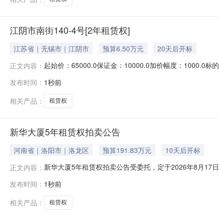
江阴市南街140-4号[2年租赁权]
江苏省｜无锡市｜江阴市
预算6.50万元
20天后开标
起始价：65000.0保证金：10000.0加价幅度：10
正文内容：
下简称产权人）在京东资产交易平台【注：此竞拍入口（网址：h
发布时间：
1秒前
开竞拍活动。产权人承诺本次行为已履行了必要的审批程
相关产品：
租赁权
新华大厦5年租赁权拍卖公告
河南省｜洛阳市｜洛龙区
预算191.83万元
10天后开标
新华大厦5年租赁权拍卖公告受委托，定于2026年8月17日10
正文内容：
置。一、拍卖标的：（以现状展示为准）标的一：洛宁县新华
发布时间：
1秒前
公司咨询。三、报名及竞拍事项：意向人须于2026年8月
相关产品：
租赁权