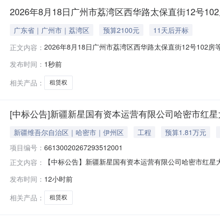
2026年8月18日广州市荔湾区西华路太保直街12号1
广东省｜广州市｜荔湾区
预算2100元
11天后开标
2026年8月18日广州市荔湾区西华路太保直街12号102房等
正文内容：
的进行公开拍卖：序号标的名称出租面积（㎡）用途租赁期
发布时间：
1秒前
权62.84住宅60每年递增1%2,1006,300是（原合同有
相关产品：
租赁权
[中标公告]新疆新星国有资本运营有限公司哈密市红星
新疆维吾尔自治区｜哈密市｜伊州区
工程
预算1.81万元
项目编号：
66130020267293512001
【中标公告】新疆新星国有资本运营有限公司哈密市红星大
正文内容：
示项目名称标的名称标的编号转让方名称出让底价成交价
发布时间：
12小时前
限公司哈密市红星大厦四层404室租赁权挂牌661300202
运营有限公
相关产品：
租赁权