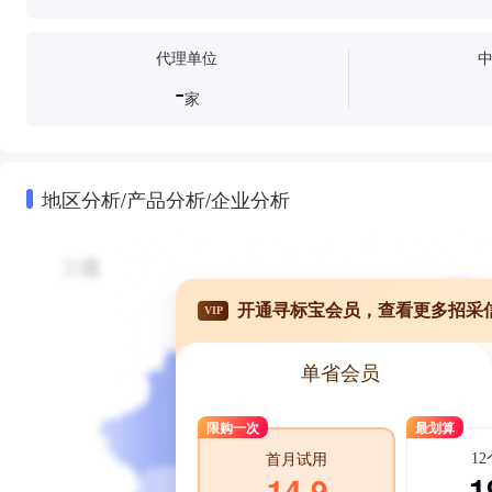
代理单位
-
家
地区分析/产品分析/企业分析
开通寻标宝会员，查看更多招采
VIP
单省会员
限购一次
最划算
1
首月试用
1
14.9