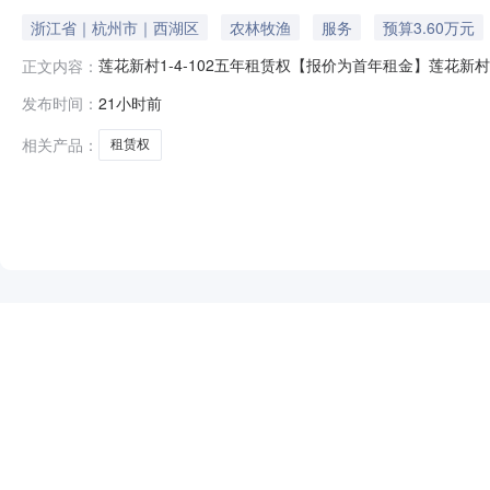
浙江省｜杭州市｜西湖区
农林牧渔
服务
预算3.60万元
莲花新村1-4-102五年租赁权【报价为首年租金】莲花新村
正文内容：
宅用房房屋用途普通住宅小区名称莲花新村朝向南户型三居
发布时间：
21小时前
1-4-102五年租赁权首年租金起始价（元）：36000标
相关产品：
租赁权
NEW
HOT
5折起