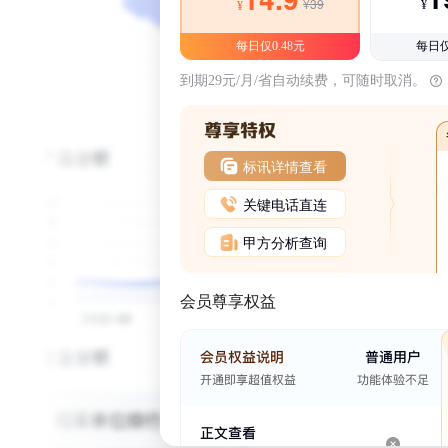
¥39
¥
¥
每日仅0.48元
每日仅
到期29元/月/省自动续费，可随时取消。
标讯详情查看
关键电话直连
甲方分析查询
会员尊享权益