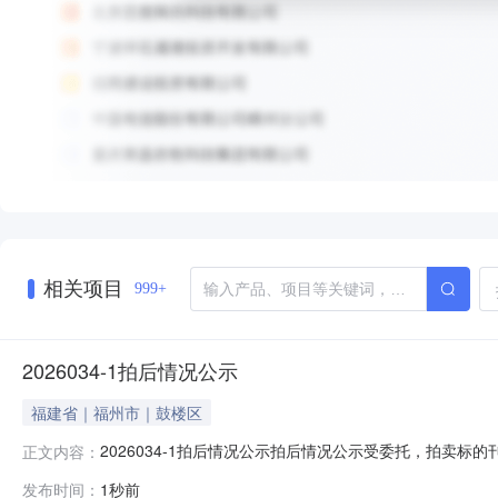
相关项目
999+
2026034-1拍后情况公示
福建省｜福州市｜鼓楼区
2026034-1拍后情况公示拍后情况公示受委托，拍卖标的
正文内容：
京朝阳区朝阳公园西路9号1幢4层1746室（106.94㎡）
发布时间：
1秒前
话：0591-87871390。地址：福州市鼓楼区五四路89