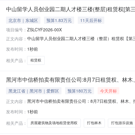
中山留学人员创业园二期人才楼三楼(整层)租赁权[第三
北京市｜东城区
预算1.83万元
11天后开标
项目编号：
ZSLCYF2026-00X
中山留学人员创业园二期人才楼三楼（整层）租赁权【第三次】拍卖地
正文内容：
市物资拍卖有限公司拍卖公告受委托，我司定于2026年8月18日
发布时间：
1秒前
租期装修免租期免租期起拍价竞买保证金竞价幅度中山留学人
相关产品：
租赁权
黑河市中信桥拍卖有限责任公司:8月7日租赁权、林
黑龙江省｜黑河市｜爱辉区
预算180万元
今天开标
黑河市中信桥拍卖有限责任公司：8月7日租赁权、林木、报
正文内容：
标的进行公开竞拍：一、竞拍标的：1、打包游乐设施一批：
发布时间：
1秒前
院部住院部一楼，面积约：42.4㎡。租期两年，租金一年
公室、宿舍等，
相关产品：
房屋建筑物及场地租赁使用权
打包林木
打包游乐设施