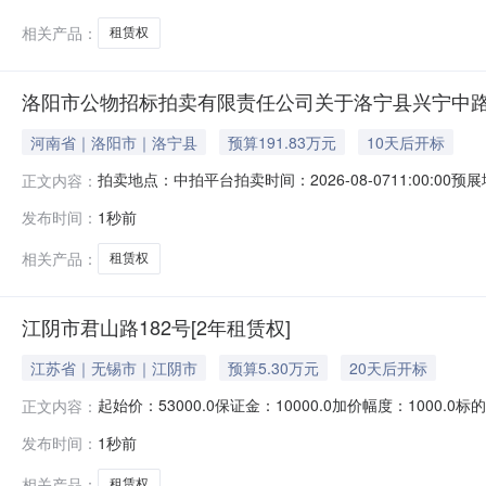
相关产品：
租赁权
洛阳市公物招标拍卖有限责任公司关于洛宁县兴宁中路
河南省｜洛阳市｜洛宁县
预算191.83万元
10天后开标
拍卖地点：中拍平台拍卖时间：2026-08-0711:00:00预
正文内容：
（https://paimai.caa123.org.cn）对
发布时间：
1秒前
年租赁权，起拍价：1918293元/每年。二、展示时间
相关产品：
租赁权
江阴市君山路182号[2年租赁权]
江苏省｜无锡市｜江阴市
预算5.30万元
20天后开标
起始价：53000.0保证金：10000.0加价幅度：10
正文内容：
下简称产权人）在京东资产交易平台【注：此竞拍入口（网址：h
发布时间：
1秒前
开竞拍活动。产权人承诺本次行为已履行了必要的审批程
相关产品：
租赁权