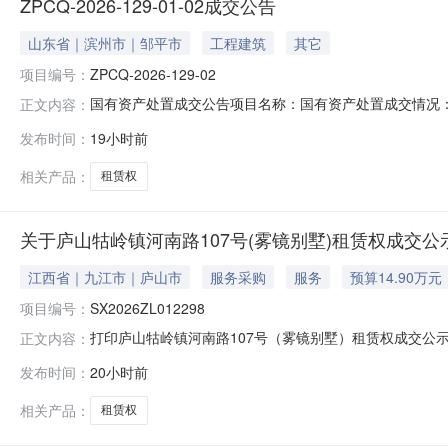
ZPCQ-2026-129-01-02成交公告
山东省｜滨州市｜邹平市
工程建筑
其它
项目编号：
ZPCQ-2026-129-02
国有资产处置成交公告项目名称：国有资产处置成交情况：项目
正文内容：
东邹建建设开发有限公司杨保会0.6ZPCQ-2026-129
发布时间：
19小时前
06日
相关产品：
租赁权
关于庐山牯岭镇河南路107号(雾镜别墅)租赁权成交公
江西省｜九江市｜庐山市
服务采购
服务
预算14.90万元
项目编号：
SX2026ZL012298
打印庐山牯岭镇河南路107号（雾镜别墅）租赁权成交公示项目
正文内容：
年挂牌价格14.900000万元/年成交单价14.950000万
发布时间：
20小时前
08月06日
相关产品：
租赁权