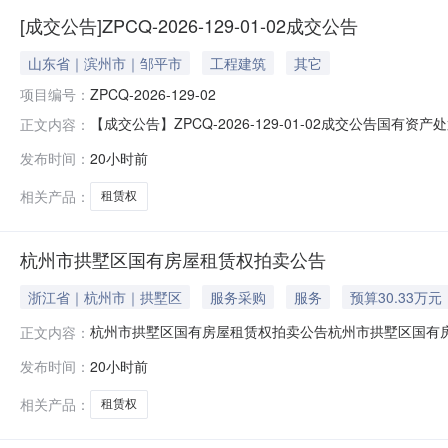
[成交公告]ZPCQ-2026-129-01-02成交公告
山东省｜滨州市｜邹平市
工程建筑
其它
项目编号：
ZPCQ-2026-129-02
【成交公告】ZPCQ-2026-129-01-02成交公告国
正文内容：
桥镇胜利社区42号楼1单元102室五年租赁权山东邹建建设开发
发布时间：
20小时前
华水0.48邹平市公共资源交易中心2026年08月06日附件：
相关产品：
租赁权
杭州市拱墅区国有房屋租赁权拍卖公告
浙江省｜杭州市｜拱墅区
服务采购
服务
预算30.33万元
杭州市拱墅区国有房屋租赁权拍卖公告杭州市拱墅区国有房屋
正文内容：
标的：1、湖墅南路181-3、181-4号第3层建筑面积约83
发布时间：
20小时前
年租赁权，起拍价14.454万元/首年，竞买保证金3万元。3
相关产品：
租赁权