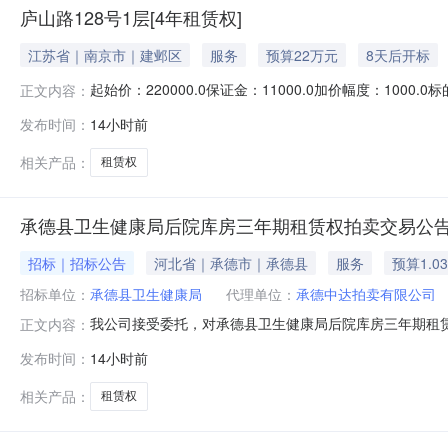
庐山路128号1层[4年租赁权]
江苏省｜南京市｜建邺区
服务
预算22万元
8天后开标
起始价：220000.0保证金：11000.0加价幅度：1
正文内容：
称产权人）在京东资产交易平台【注：此竞拍入口（网址
发布时间：
14小时前
为已履行了必要的审批程序，保证本公告的内容不存在任
一、标的介绍1.基本信息名
相关产品：
租赁权
承德县卫生健康局后院库房三年期租赁权拍卖交易公
招标｜招标公告
河北省｜承德市｜承德县
服务
预算1.0
招标单位：
承德县卫生健康局
代理单位：
承德中达拍卖有限公司
我公司接受委托，对承德县卫生健康局后院库房三年期租赁权
正文内容：
（https://paimai.caa123.org.cn）二
发布时间：
14小时前
81.24310316.675000.001、表格中所列
卖会。2、本次拍卖
相关产品：
租赁权