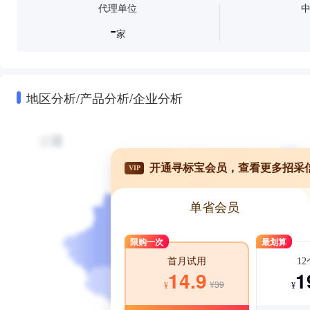
代理单位
-
家
地区分析/产品分析/企业分析
开通寻标宝会员，查看更多招采
VIP
单省会员
限购一次
最划算
1
首月试用
1
14.9
¥39
¥
¥