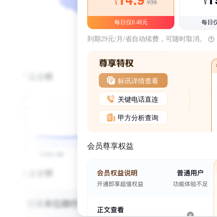
¥39
¥
¥
每日仅0.48元
每日仅
到期29元/月/省自动续费，可随时取消。
标讯详情查看
关键电话直连
甲方分析查询
会员尊享权益