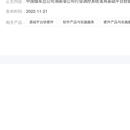
中国烟草总公司湖南省公司行业调控系统省局基础平台软硬件
正文内容：
软硬件采购项目（招标项目编号：QJ2022-050）于2
发布时间：
2022-11-21
总公司湖南省公司行业调控系统省局基础平台软硬件采购项目
人：南京南方
相关产品：
基础平台软硬件
软件产品与实施服务
硬件产品与实施
NEW
HOT
5折起
暂时没有搜索结果…