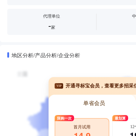
代理单位
-
家
地区分析/产品分析/企业分析
开通寻标宝会员，查看更多招采
VIP
单省会员
限购一次
最划算
1
首月试用
1
14.9