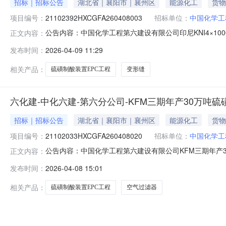
招标｜招标公告
湖北省｜襄阳市｜襄州区
能源化工
货物
项目编号：
21102392HXCGFA260408003
招标单位：
中国化学工
公告内容：中国化学工程第六建设有限公司印尼KNI4×1000
正文内容：
购公告1.采购条件中国化学工程第六建设有限公司印尼KNI4×
发布时间：
2026-04-09 11:29
程-变形缝（第二批）采购方案已具备谈判采购条件（采购编号：
相关产品：
硫磺制酸装置EPC工程
变形缝
六化建-中化六建-第六分公司-KFM三期年产30万吨
招标｜招标公告
湖北省｜襄阳市｜襄州区
能源化工
货物
项目编号：
21102033HXCGFA260408020
招标单位：
中国化学工
公告内容：中国化学工程第六建设有限公司KFM三期年产30
正文内容：
滤器采购谈判采购公告1.采购条件中国化学工程第六建设有
发布时间：
2026-04-08 15:01
三期年产30万吨硫磺制酸装置EPC工程-设备-空气过滤器采
相关产品：
硫磺制酸装置EPC工程
空气过滤器