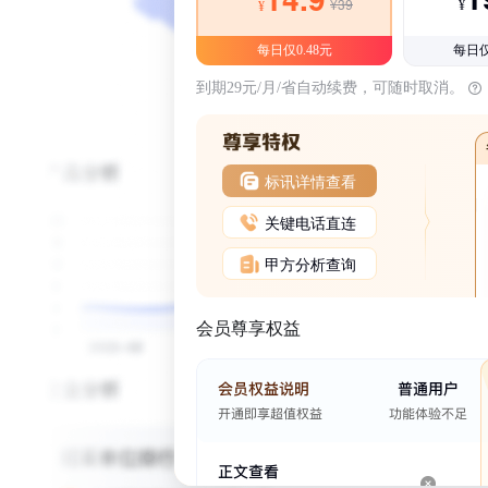
¥39
¥
¥
每日仅0.48元
每日仅
到期29元/月/省自动续费，可随时取消。
标讯详情查看
关键电话直连
甲方分析查询
会员尊享权益