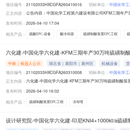
项目编号：
21102033HXCGFA260410016
招标单位：
中国化学工
公告内容：中国化学工程第六建设有限公司KFM三期年产30
正文内容：
采购公告1.采购条件中国化学工程第六建设有限公司KFM
发布时间：
2026-04-10 17:04
万吨硫酸EPC-设备-酸冷却器采购已具备谈判采购条件（采购
相关产品：
硫酸EPC-设备
酸冷却器
硫磺制酸装置EPC工程
硫
六化建-中国化学六化建-KFM三期年产30万吨硫磺制
中标｜候选人公示
湖北省｜襄阳市｜襄州区
机械设备
货
项目编号：
21102033HXCGFA260310008
招标单位：
中国化学工
六化建-中国化学六化建-KFM三期年产30万吨硫磺制酸装
正文内容：
酸装置EPC工程-设备-冷却塔采购成交候选人公示1.项目信息
发布时间：
2026-04-10 16:02
工程-设备-冷却塔采购2.成交候选人标段（包）编号：21102
相关产品：
硫磺制酸装置EPC工程
冷却塔
设计研究院-中国化学六化建-印尼KNI4×1000kt/