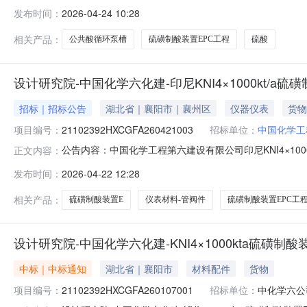
购谈判采购公告1.采购条件中国化学工程第六建设有限公司
发布时间：
2026-04-24 10:28
三期30万吨硫酸项目-设备-公共酸循环泵槽采购已具备谈判采
相关产品：
公共酸循环泵槽
硫磺制酸装置EPC工程
硫酸
设计研究院-中国化学六化建-印尼KNI4×1000kt/
招标｜招标公告
湖北省｜襄阳市｜襄州区
仪器仪表
货物
项目编号：
21102392HXCGFA260421003
招标单位：
中国化学工
公告内容：中国化学工程第六建设有限公司印尼KNI4×1000k
正文内容：
采购方案谈判采购公告1.采购条件中国化学工程第六建设有限公司
发布时间：
2026-04-22 12:28
制酸装置EPC工程-材料-仪表材料-管阀件（第二批）采购方案
相关产品：
硫磺制酸装置E
仪表材料-管阀件
硫磺制酸装置EPC工
设计研究院-中国化学六化建-KNI4×1000kta硫磺
中标｜中标通知
湖北省｜襄阳市
材料配件
货物
项目编号：
21102392HXCGFA260107001
招标单位：
中化学六公