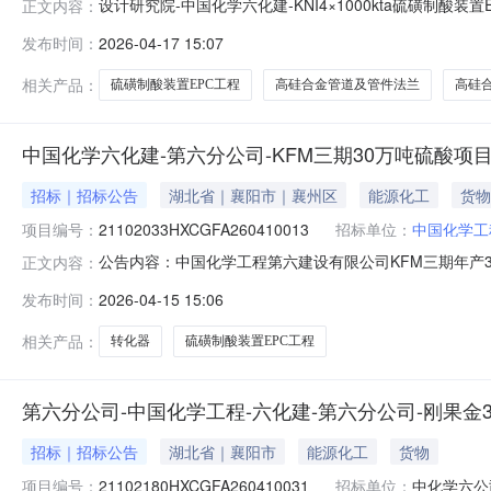
设计研究院-中国化学六化建-KNI4×1000kta硫磺制酸
正文内容：
制酸装置EPC工程-主材-高硅合金管道及管件法兰采购方案公
发布时间：
2026-04-17 15:07
KNI4×1000kt/a硫磺制酸装置EPC工程-主材-高硅合金管
相关产品：
硫磺制酸装置EPC工程
高硅合金管道及管件法兰
高硅
中国化学六化建-第六分公司-KFM三期30万吨硫酸项
招标｜招标公告
湖北省｜襄阳市｜襄州区
能源化工
货物
项目编号：
21102033HXCGFA260410013
招标单位：
中国化学工
公告内容：中国化学工程第六建设有限公司KFM三期年产3
正文内容：
购公告1.采购条件中国化学工程第六建设有限公司KFM三
发布时间：
2026-04-15 15:06
吨硫酸项目-设备-转化器采购已具备谈判采购条件（采购编号：
相关产品：
转化器
硫磺制酸装置EPC工程
第六分公司-中国化学工程-六化建-第六分公司-刚果金
招标｜招标公告
湖北省｜襄阳市
能源化工
货物
项目编号：
21102180HXCGFA260410031
招标单位：
中化学六公