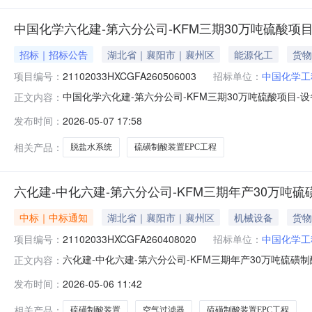
中国化学六化建-第六分公司-KFM三期30万吨硫酸项
招标｜招标公告
湖北省｜襄阳市｜襄州区
能源化工
货物
项目编号：
21102033HXCGFA260506003
招标单位：
中国化学工
中国化学六化建-第六分公司-KFM三期30万吨硫酸项目-
正文内容：
计采购）中国化学六化建-第六分公司-KFM三期30万吨
发布时间：
2026-05-07 17:58
EPC工程（设计采购），建设资金已落实，项目所需中国化学
相关产品：
脱盐水系统
硫磺制酸装置EPC工程
六化建-中化六建-第六分公司-KFM三期年产30万吨
中标｜中标通知
湖北省｜襄阳市｜襄州区
机械设备
货物
项目编号：
21102033HXCGFA260408020
招标单位：
中国化学工
六化建-中化六建-第六分公司-KFM三期年产30万吨硫磺
正文内容：
硫磺制酸装置EPC工程-设备-空气过滤器采购公开谈判成交结果
发布时间：
2026-05-06 11:42
万吨硫磺制酸装置EPC工程-设备-空气过滤器采购标段(包)编号：
相关产品：
硫磺制酸装置
空气过滤器
硫磺制酸装置EPC工程