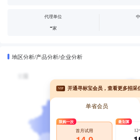
代理单位
-
家
地区分析/产品分析/企业分析
开通寻标宝会员，查看更多招采
VIP
单省会员
限购一次
最划算
1
首月试用
1
14.9