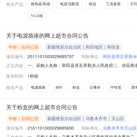
相关产品：
散热器/风扇
电源/适配器
粉盒
工具套装
打
VGA线
关于电源插座的网上超市合同公告
中标｜合同公告
新疆维吾尔自治区｜和田地区｜和田县
项目编号：
2011101000029685797
招标单位：
和田县塔瓦库勒乡
一、采购人名称：和田县塔瓦库勒乡人民政府二、供应商
正文内容：
2011101000029685797五、合同编号：11N010
发布时间：
1秒前
护插座3米5米10米八位总控公牛/BULLGN-217个2.00651
相关产品：
电源插座
别针
粉盒
记事本
中性笔
票
关于粉盒的网上超市合同公告
中标｜合同公告
新疆维吾尔自治区｜乌鲁木齐市｜天山区
项目编号：
2161101000029685690
招标单位：
乌鲁木齐市天山区
一、采购人名称：乌鲁木齐市天山区青年路街道办事处二
正文内容：