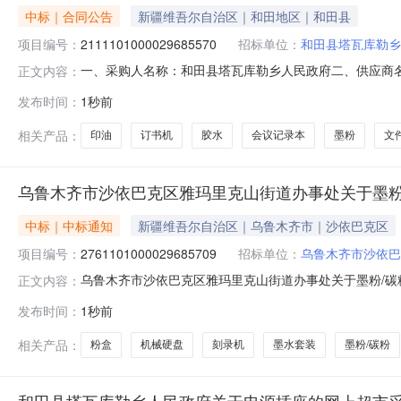
中标｜合同公告
新疆维吾尔自治区｜和田地区｜和田县
项目编号：
2111101000029685570
招标单位：
和田县塔瓦库勒乡
一、采购人名称：和田县塔瓦库勒乡人民政府二、供应商
正文内容：
号：2111101000029685570五、合同编号：11N01
发布时间：
1秒前
心/ComixB3706件10.00101002得力0371S订书机得力/del
相关产品：
印油
订书机
胶水
会议记录本
墨粉
文
乌鲁木齐市沙依巴克区雅玛里克山街道办事处关于墨粉
中标｜中标通知
新疆维吾尔自治区｜乌鲁木齐市｜沙依巴克区
项目编号：
2761101000029685709
招标单位：
乌鲁木齐市沙依巴
乌鲁木齐市沙依巴克区雅玛里克山街道办事处关于墨粉/碳粉的
正文内容：
名称:乌鲁木齐市沙依巴克区雅玛里克山街道办事处关于墨粉/碳
发布时间：
1秒前
购计划金额（元）:项目所在行政区划编码:650103项
相关产品：
粉盒
机械硬盘
刻录机
墨水套装
墨粉/碳粉