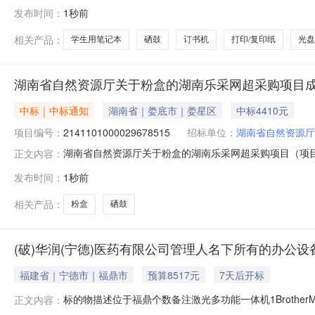
2601101000029666083五、合同编号：11N103825
发布时间：
1秒前
12.0056.256752学生用笔记本得力BP139得力/deliBP1
相关产品：
学生用笔记本
硒鼓
订书机
打印/复印纸
光盘
湖南省自然资源厅关于粉盒的湖南乐采网超采购项目
中标｜中标通知
湖南省｜娄底市｜娄星区
中标4410元
项目编号：
2141101000029678515
招标单位：
湖南省自然资源厅
湖南省自然资源厅关于粉盒的湖南乐采网超采购项目（项目编号
正文内容：
粉盒的湖南乐采网超采购项目项目编号：21411010000
发布时间：
1秒前
名称：湖南省自然资源厅采购单位地址：湘府西路8号第五办
相关产品：
粉盒
硒鼓
(破)华润(宁德)医药有限公司管理人名下所有的办公设
福建省｜宁德市｜福鼎市
预算8517元
7天后开标
标的物描述位于福鼎个数备注激光多功能一体机1Brother
正文内容：
无线局域网接入点十几个针式打印机1硒鼓，色夹带总共二十