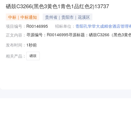
硒鼓C3266(黑色3黄色1青色1品红色2)13737
中标｜中标通知
贵州省｜贵阳市｜花溪区
项目编号：
R00146995
招标单位：
贵阳孔学堂大成精舍酒店管理
寻源编号：R00146995寻源标题：硒鼓C3266（黑
正文内容：
成交金额/成交下浮率：623.00元元成交时间：2026-08-0
发布时间：
1秒前
相关产品：
硒鼓
NEW
HOT
5折起