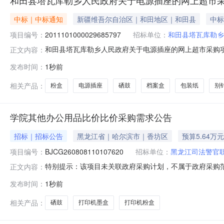
和田县塔瓦库勒乡人民政府关于电源插座的网上超市
中标｜中标通知
新疆维吾尔自治区｜和田地区｜和田县
中标
项目编号：
2011101000029685797
招标单位：
和田县塔瓦库勒乡
和田县塔瓦库勒乡人民政府关于电源插座的网上超市采购项目（
正文内容：
勒乡人民政府关于电源插座的网上超市采购项目采购项目项目编号
发布时间：
1秒前
在行政区划编码:653221项目所在行政区划名称:新疆
相关产品：
粉盒
电源插座
硒鼓
档案盒
包装纸
别
学院其他办公用品比价比价采购需求公告
招标｜招标公告
黑龙江省｜哈尔滨市｜香坊区
预算5.64万元
项目编号：
BJCG260808110107620
招标单位：
黑龙江司法警官
特别提示：该项目未关联政府采购计划，不属于政府采购
正文内容：
号:BJCG260808110107620项目基本信息采购单位：
发布时间：
1秒前
尔滨市香坊区司法路6号到货时间：合同签订后90个日历日
修质保
相关产品：
硒鼓
打印机墨盒
打印机粉盒