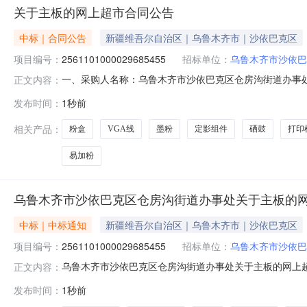
关于主板的网上超市合同公告
中标｜合同公告
新疆维吾尔自治区｜乌鲁木齐市｜沙依巴克区
项目编号：
2561101000029685455
招标单位：
乌鲁木齐市沙依巴
一、采购人名称：乌鲁木齐市沙依巴克区仓房沟街道办事
正文内容：
超市项目四、采购项目编号：256110100002968545
发布时间：
1秒前
板主板惠普/HP打印机主板个1.002802802秋叶原QS5107
相关产品：
粉盒
VGA线
墨粉
定影组件
硒鼓
打印
易加粉
乌鲁木齐市沙依巴克区仓房沟街道办事处关于主板的
中标｜中标通知
新疆维吾尔自治区｜乌鲁木齐市｜沙依巴克区
项目编号：
2561101000029685455
招标单位：
乌鲁木齐市沙依巴
乌鲁木齐市沙依巴克区仓房沟街道办事处关于主板的网上超市采
正文内容：
木齐市沙依巴克区仓房沟街道办事处关于主板的网上超市采购项目采
发布时间：
1秒前
划金额（元）:项目所在行政区划编码:650103项目所在