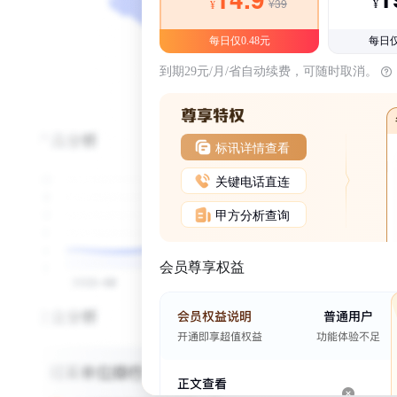
¥39
¥
¥
每日仅0.48元
每日仅
到期29元/月/省自动续费，可随时取消。
标讯详情查看
关键电话直连
甲方分析查询
会员尊享权益