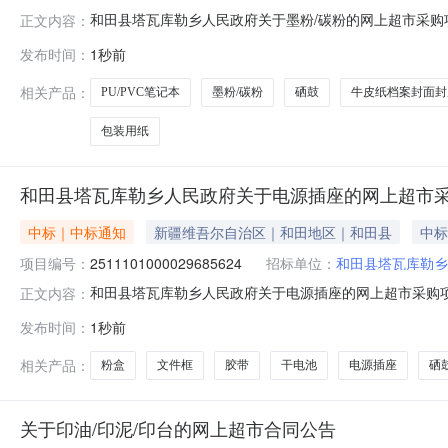
和田县塔瓦库勒乡人民政府关于墨粉/碳粉的网上超市采购项目
正文内容：
勒乡人民政府关于墨粉/碳粉的网上超市采购项目采购项目项目编号
发布时间：
1秒前
政区划编码:653221项目所在行政区划名称:新疆维吾
相关产品：
PU/PVC笔记本
墨粉/碳粉
硒鼓
牛皮纸档案封面封
包装用纸
和田县塔瓦库勒乡人民政府关于电源插座的网上超市
中标｜中标通知
新疆维吾尔自治区｜和田地区｜和田县
中标
项目编号：
2511101000029685624
招标单位：
和田县塔瓦库勒乡
和田县塔瓦库勒乡人民政府关于电源插座的网上超市采购项目（
正文内容：
勒乡人民政府关于电源插座的网上超市采购项目采购项目项目编号:
发布时间：
1秒前
额（元）:项目所在行政区划编码:653221项目所在行政
相关产品：
粉盒
文件框
胶带
干电池
电源插座
硒
关于印油/印泥/印台的网上超市合同公告