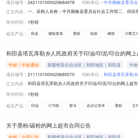
项目编号：
2421101000029684978
招标单位：
中共额敏县委员会
一、采购人名称：中共额敏县委员会社会工作部二、供应
正文内容：
2421101000029684978五、合同编号：11NMB09
发布时间：
1秒前
M100/LJ2250/M7400/LJ2405/2200/2400PRO墨粉联想
相关产品：
粉盒
键鼠套装
墨粉
鼠标
硒鼓
计数芯
和田县塔瓦库勒乡人民政府关于印油/印泥/印台的网
中标｜中标通知
新疆维吾尔自治区｜和田地区｜和田县
中标
项目编号：
2111101000029685570
招标单位：
和田县塔瓦库勒乡
和田县塔瓦库勒乡人民政府关于印油/印泥/印台的网上超市采购
正文内容：
瓦库勒乡人民政府关于印油/印泥/印台的网上超市采购项目采购项
发布时间：
1秒前
（元）:项目所在行政区划编码:653221项目所在行政区
相关产品：
印油
订书机
胶水
会议记录本
墨粉
文
关于墨粉/碳粉的网上超市合同公告
中标｜合同公告
新疆维吾尔自治区｜和田地区｜和田县