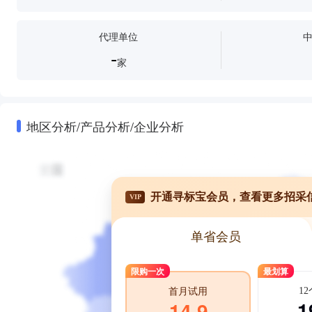
代理单位
-
家
地区分析/产品分析/企业分析
开通寻标宝会员，查看更多招采
VIP
单省会员
限购一次
最划算
1
首月试用
1
14.9