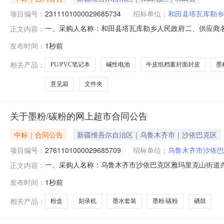
项目编号：
2311101000029685734
招标单位：
和田县塔瓦库勒乡
一、采购人名称：和田县塔瓦库勒乡人民政府二、供应商
正文内容：
2311101000029685734五、合同编号：11N010422
发布时间：
1秒前
FA388A-6瓶30.004012002金隆兴意见箱/抽奖箱/信件箱
相关产品：
PU/PVC笔记本
碱性电池
牛皮纸档案封面封皮
墨
意见箱
文件夹
关于墨粉/碳粉的网上超市合同公告
中标｜合同公告
新疆维吾尔自治区｜乌鲁木齐市｜沙依巴克区
项目编号：
2761101000029685709
招标单位：
乌鲁木齐市沙依巴
一、采购人名称：乌鲁木齐市沙依巴克区雅玛里克山街道
正文内容：
网上超市项目四、采购项目编号：27611010000296857
发布时间：
1秒前
388A适用于惠普/天威388A墨粉/碳粉格之格格之格388A瓶4.
相关产品：
粉盒
刻录机
墨水套装
墨粉/碳粉
硒鼓