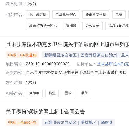
发布时间：
1秒前
机五六台企业级碎纸机1拆零隔板两百左右位于泉州晋江个数
相关产品：
凭证装订机
电源鼠标键盘
路由器交换机
电脑
激光多功能一体机
扫描器
办公桌子
温湿度记录
且末县库拉木勒克乡卫生院关于硒鼓的网上超市采购
中标｜中标通知
新疆维吾尔自治区｜巴音郭楞蒙古自治州｜且末
项目编号：
2591101000029686030
招标单位：
且末县库拉木勒克
且末县库拉木勒克乡卫生院关于硒鼓的网上超市采购项目（项目
正文内容：
乡卫生院关于硒鼓的网上超市采购项目采购项目项目编号:259
发布时间：
1秒前
码:652825项目所在行政区划名称:新疆维吾尔自治区
相关产品：
复印纸
粉盒
墨粉
硒鼓
关于墨粉/碳粉的网上超市合同公告
中标｜合同公告
新疆维吾尔自治区｜塔城地区｜额敏县