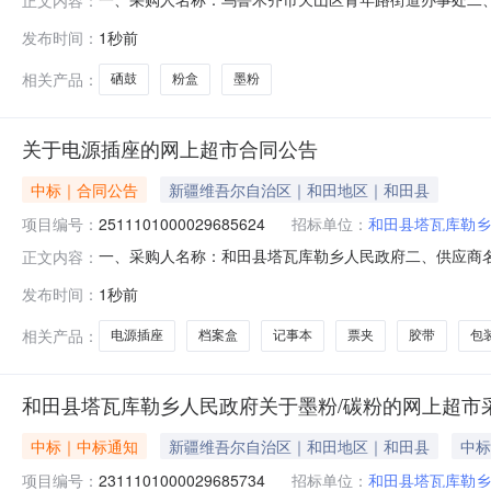
采购项目编号：2161101000029685690五、合同编号：
发布时间：
1秒前
思特/KSTKTL-413H(粉盒)盒2.001503002京瓷KT-4138粉盒
相关产品：
硒鼓
粉盒
墨粉
关于电源插座的网上超市合同公告
中标｜合同公告
新疆维吾尔自治区｜和田地区｜和田县
项目编号：
2511101000029685624
招标单位：
和田县塔瓦库勒乡
一、采购人名称：和田县塔瓦库勒乡人民政府二、供应商
正文内容：
2511101000029685624五、合同编号：11N01042
发布时间：
1秒前
5.00653252齐心Q310-1报告夹齐心/ComixQ310-1包
相关产品：
电源插座
档案盒
记事本
票夹
胶带
包
和田县塔瓦库勒乡人民政府关于墨粉/碳粉的网上超市
中标｜中标通知
新疆维吾尔自治区｜和田地区｜和田县
中标
项目编号：
2311101000029685734
招标单位：
和田县塔瓦库勒乡