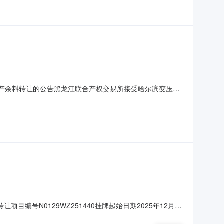
）生产余料转让的公告黑龙江联合产权交易所接受哈尔滨变压器
5年12月10日，我所接到转让方哈尔滨变压器有限责任公司关
目编号N0129WZ251440挂牌起始日期2025年12月5
为准存放地哈尔滨市道里区天平路16号标的现状1、此次转让