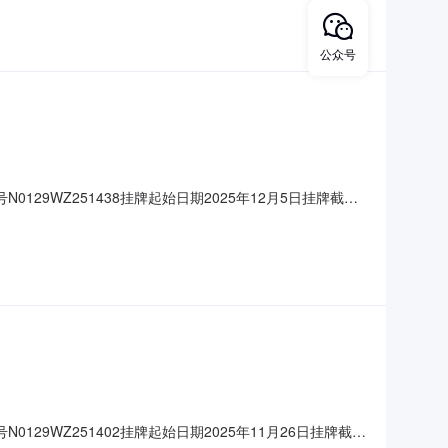
方内部流程履行出门程序(并签订交割确认单)。转让底价1
公众号
129WZ251438挂牌起始日期2025年12月5日挂牌截止
哈尔滨市道里区天平路16号标的现状1、此次转让的主要为硅
签订交割确认单)。转让底价3000元/吨转让方情况基
129WZ251402挂牌起始日期2025年11月26日挂牌截止