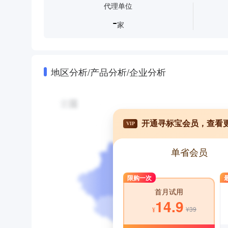
代理单位
-
家
地区分析/产品分析/企业分析
开通寻标宝会员，查看
VIP
单省会员
限购一次
首月试用
14.9
¥39
¥