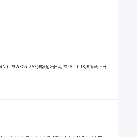
尔滨市道里区天平路16号标的现状1、此次转让的主要为硅
签订交割确认单)。转让底价3700元/吨转让方情况基
29WZ251357挂牌起始日期2025-11-18挂牌截止日期
6号标的现状1、此次转让的主要为硅钢片生产余料（约40
评估情况评估价（元）-评估基准日-评估机构-转让底