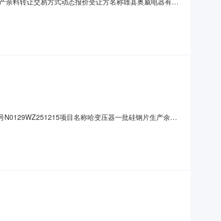
片生产余料转让交易方式动态报价受让方名称雄县奥威电器有限
编号N0129WZ251215项目名称哈变压器一批硅钢片生产余料
0.00元成交日期2025-11-1009:06:52备注;