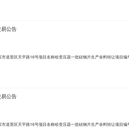
丝废料。该标的以单价作为转让底价。2、受让方在拉运过程结束后应按转让
交易公告
哈尔滨市道里区天平路16号项目名称哈变压器一批硅钢片生产余料转让项目编号N0
到意向受让方变更公告内容，重新发布公告。标的概况以现场实物为准存放地
让底价。2、受让方在拉运过程结束后应按转让方内部流程履行出门程序(并
交易公告
哈尔滨市道里区天平路16号项目名称哈变压器一批硅钢片生产余料转让项目编号N0