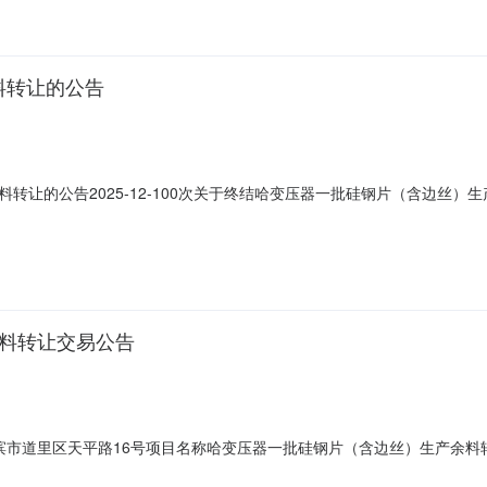
料转让的公告
转让的公告2025-12-100次关于终结哈变压器一批硅钢片（含边丝
）生产余料转让项目(标的编号:N0129WZ251440)进行公告。202
江联合产权交易所2025年12月10日
余料转让交易公告
哈尔滨市道里区天平路16号项目名称哈变压器一批硅钢片（含边丝）生产余料转让项
，如未征集到意向受让方变更公告内容，重新发布公告。标的概况以现场实物