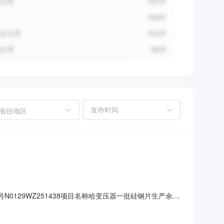
省份地区
编号N0129WZ251438项目名称哈变压器一批硅钢片生产余料
0.00元成交日期2026-01-0416:06:41备注;