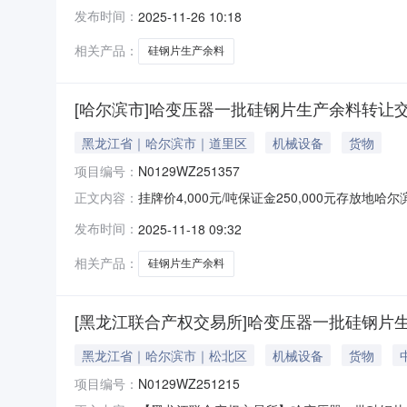
日期2025年12月2日挂牌期满，如未征集到
发布时间：
2025-11-26 10:18
钢片生产余料（约40吨）。该标的以单价作为转
相关产品：
硅钢片生产余料
[哈尔滨市]哈变压器一批硅钢片生产余料转让
黑龙江省｜哈尔滨市｜道里区
机械设备
货物
项目编号：
N0129WZ251357
挂牌价4,000元/吨保证金250,000元存放地
正文内容：
2025-11-24挂牌期满，如未征集到意向受
发布时间：
2025-11-18 09:32
吨）。该标的以单价作为转让底价。2、受让方在
相关产品：
硅钢片生产余料
[黑龙江联合产权交易所]哈变压器一批硅钢片
黑龙江省｜哈尔滨市｜松北区
机械设备
货物
项目编号：
N0129WZ251215