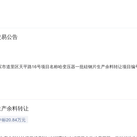
意向受让方变更公告内容，重新发布公告。标的概况以现场实物为准存放地哈
让底价。2、受让方在拉运过程结束后应按转让方内部流程履行出门程序(并
交易公告
哈尔滨市道里区天平路16号项目名称哈变压器一批硅钢片生产余料转让项目编号N01
让方变更公告内容，重新发布公告。标的概况存放地哈尔滨市道里区天平路1
拉运过程结束后应按转让方内部流程履行出门程序(并签订交割确认单)。
生产余料转让
中标20.84万元