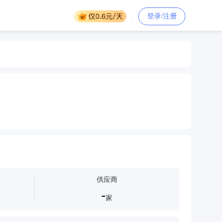
登录/注册
供应商
-
家