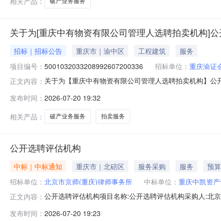
相关产品：
破产业务服务
关于为[重庆中有物资有限公司管理人选聘拍卖机构]公
招标｜招标公告
重庆市｜渝中区
工程建筑
服务
项目编号：
5001032033208992607200336
招标单位：
重庆渝证
关于为【重庆中有物资有限公司管理人选聘拍卖机构】公开选取【
正文内容：
开选取破产业务服务，拍卖服务中介服务机构，现将相关
发布时间：
2026-07-20 19:32
工程建设项目规模平方米（153.09平方米）债务人情
1000万元是否
相关产品：
破产业务服务
拍卖服务
公开选聘评估机构
中标｜中标通知
重庆市｜北碚区
服务采购
服务
预算
招标单位：
北京市京师(重庆)律师事务所
中标单位：
重庆中凯资产
公开选聘评估机构项目名称:公开选聘评估机构采购人:北
正文内容：
务事项采购:否中介服务事项:所需服务类型:破产业务服务服
发布时间：
2026-07-20 19:23
差旅费、人员食宿以及项目实施中发生的其他各项费用，中标后不