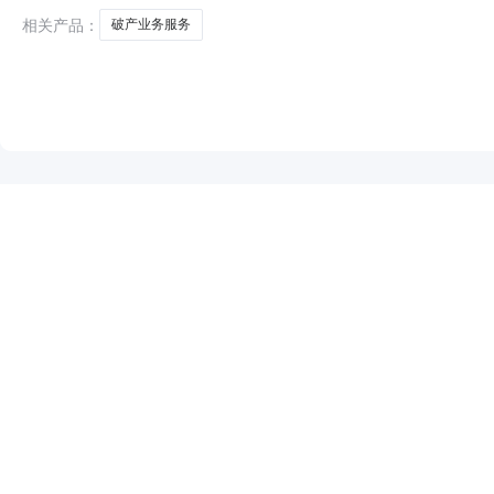
相关产品：
破产业务服务
NEW
HOT
5折起
暂时没有搜索结果…