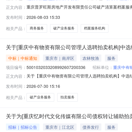
重庆普罗旺斯房地产开发有限责任公司破产清算案档案服务
正文内容：
事务所投资审批项目:否项目规模:投资额（￥2500000
发布时间：
2026-08-03 15:33
商务服务，破产业务服务服务金额:￥5,000.00元至￥5
列为
相关产品：
商务服务
破产业务服务
档案服务机构
关于[重庆中有物资有限公司管理人选聘拍卖机构]中
中标｜中标通知
重庆市｜南岸区
农林牧渔
服务
项目编号：
5001032033208992607200336
招标单位：
重庆中有
关于【重庆中有物资有限公司管理人选聘拍卖机构】中选结果的公
正文内容：
服务机构，现将中选结果相关事项公告如下：项目名称重
发布时间：
2026-07-30 15:16
（153.09平方米）所需中介服务事项债务人情况重庆中
元是否破产业务
相关产品：
破产业务服务
拍卖服务
关于为[重庆忆时代文化传媒有限公司债权转让辅助拍卖
招标｜招标公告
重庆市｜江北区
债券发行
服务