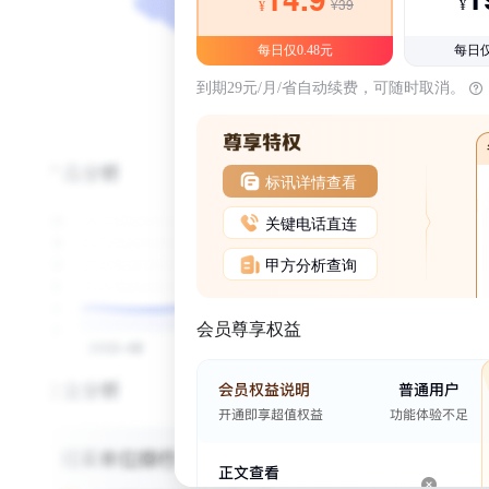
¥39
¥
¥
每日仅0.48元
每日仅
到期29元/月/省自动续费，可随时取消。
标讯详情查看
关键电话直连
甲方分析查询
会员尊享权益