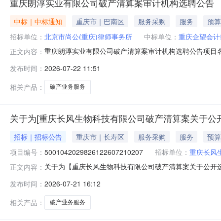
重庆朗淳实业有限公司破产清算案审计机构选聘公告
中标｜中标通知
重庆市｜巴南区
服务采购
服务
预算
招标单位：
北京市尚公(重庆)律师事务所
中标单位：
重庆企望会计
重庆朗淳实业有限公司破产清算案审计机构选聘公告项目名
正文内容：
社会资金项目实施地行政区划:重庆市巴南区是否为行政管理中
发布时间：
2026-07-22 11:51
（含本数）至6万元（含本数），低于最低报价或者高于最高报价
优
相关产品：
破产业务服务
关于为[重庆长风生物科技有限公司破产清算案关于公开
招标｜招标公告
重庆市｜长寿区
服务采购
服务
预算
项目编号：
5001042029826122607210207
招标单位：
重庆长风
关于为【重庆长风生物科技有限公司破产清算案关于公开选聘评估
正文内容：
上中介超市公开选取破产业务服务中介服务机构，现将相
发布时间：
2026-07-21 16:12
有限公司管理人投资审批项目否债务人情况重庆长风生物科技有限
长
相关产品：
破产业务服务