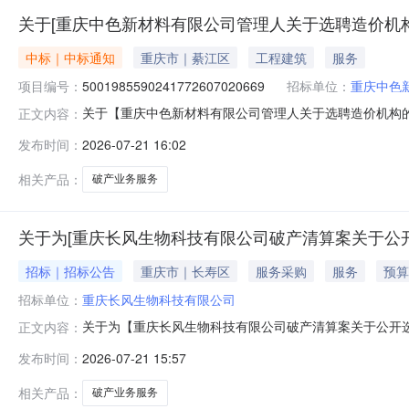
关于[重庆中色新材料有限公司管理人关于选聘造价机
中标｜中标通知
重庆市｜綦江区
工程建筑
服务
项目编号：
5001985590241772607020669
招标单位：
重庆中色
关于【重庆中色新材料有限公司管理人关于选聘造价机构的公告】
正文内容：
介服务机构，现将中选结果相关事项公告如下：项目名称
发布时间：
2026-07-21 16:02
服务事项债务人情况中色公司成立于2013年1月31日，法定
相关产品：
破产业务服务
关于为[重庆长风生物科技有限公司破产清算案关于公开
招标｜招标公告
重庆市｜长寿区
服务采购
服务
预算
招标单位：
重庆长风生物科技有限公司
关于为【重庆长风生物科技有限公司破产清算案关于公开选聘评
正文内容：
合同上传服务结果破产业务服务咨询电话：023-6308888
发布时间：
2026-07-21 15:57
取【破产业务服务】机构的公告项目名称重庆长风生物科
相关产品：
破产业务服务