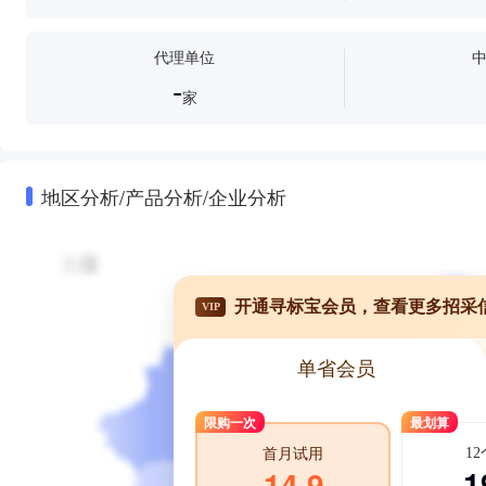
代理单位
-
家
地区分析/产品分析/企业分析
开通寻标宝会员，查看更多招采
VIP
单省会员
限购一次
最划算
1
首月试用
1
14.9