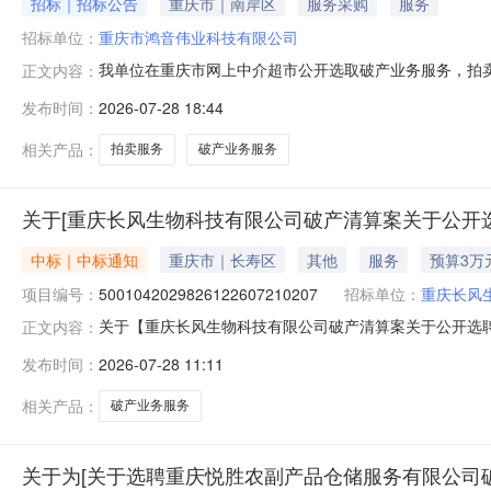
招标｜招标公告
重庆市｜南岸区
服务采购
服务
招标单位：
重庆市鸿音伟业科技有限公司
我单位在重庆市网上中介超市公开选取破产业务服务，拍
正文内容：
选聘主体重庆市鸿音伟业科技有限公司管理人投资审批项目否
发布时间：
2026-07-28 18:44
一社会信用代码为9150010832238975XX，企
周边配件、通讯产
相关产品：
拍卖服务
破产业务服务
关于[重庆长风生物科技有限公司破产清算案关于公开
中标｜中标通知
重庆市｜长寿区
其他
服务
预算3万
项目编号：
5001042029826122607210207
招标单位：
重庆长风
关于【重庆长风生物科技有限公司破产清算案关于公开选聘评估机
正文内容：
业务服务中介服务机构，现将中选结果相关事项公告如下
发布时间：
2026-07-28 11:11
投资审批项目否所需中介服务事项债务人情况重庆长风生物科技有
市
相关产品：
破产业务服务
关于为[关于选聘重庆悦胜农副产品仓储服务有限公司破