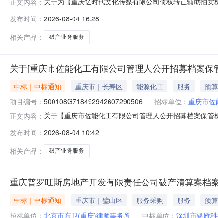
关于为【重庆忆时代文化传媒有限公司债权转让辅助拍卖机构选
正文内容：
务结果破产业务服务咨询电话：023-63088881转1选取
发布时间：
2026-08-04 16:28
构的公告该项目为择优+直选项目，由采购人从报名的中
相关产品：
破产业务服务
关于[重庆市佐能化工有限公司管理人公开招募档案保
中标｜中标通知
重庆市｜长寿区
能源化工
服务
预算
项目编号：
500108G718492942607290506
招标单位：
重庆市佐
关于【重庆市佐能化工有限公司管理人公开招募档案保管机构】
正文内容：
介服务机构，现将中选结果相关事项公告如下：项目名称
发布时间：
2026-08-04 10:42
务事项债务人情况重庆市佐能化工有限公司成立于2010年4月
相关产品：
破产业务服务
重庆普罗旺斯房地产开发有限责任公司破产清算案档
中标｜中标通知
重庆市｜璧山区
服务采购
服务
预算
招标单位：
北京市东卫(重庆)律师事务所
中标单位：
深圳市银雁科