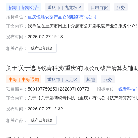
招标｜招标公告
重庆市｜九龙坡区
日用百货
服务
招标单位：
重庆悦胜农副产品仓储服务有限公司
我单位在重庆市网上中介超市公开选取破产业务服务中介
正文内容：
选聘主体重庆悦胜农副产品仓储服务有限公司管理人投资审批项
发布时间：
2026-07-27 19:13
类型为有限责任公司（自然人投资或控股），注册资本2
项规定的除外）仓储、包装
相关产品：
破产业务服务
关于[关于选聘锐青科技(重庆)有限公司破产清算案辅
中标｜中标通知
重庆市｜大足区
其他
服务
项目编号：
5001077592501282607160773
招标单位：
锐青科技(
关于【关于选聘锐青科技（重庆）有限公司破产清算案辅助拍卖机
正文内容：
业务服务中介服务机构，现将中选结果相关事项公告如下
发布时间：
2026-07-27 12:32
投资审批项目否所需中介服务事项债务人情况锐青科技（重庆）
有限责
相关产品：
破产业务服务