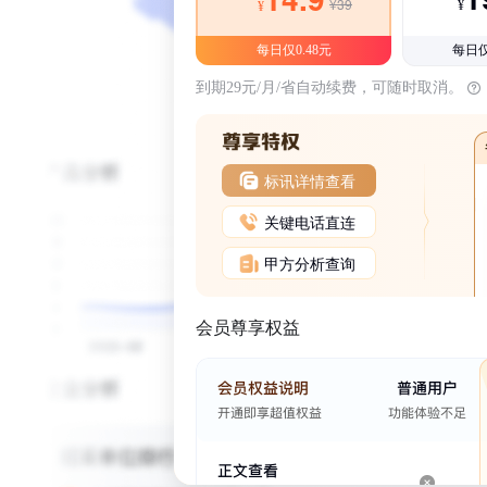
¥39
¥
¥
每日仅0.48元
每日仅
到期29元/月/省自动续费，可随时取消。
标讯详情查看
关键电话直连
甲方分析查询
会员尊享权益