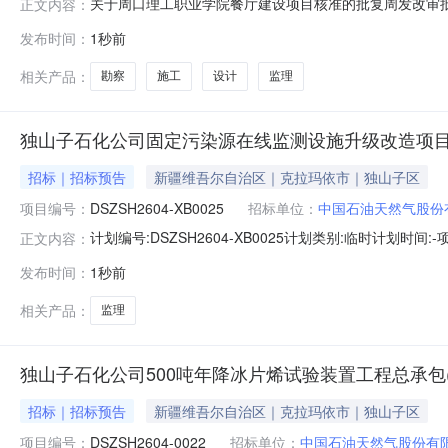
关于周口理工职业学院餐厅建设项目核准的批复周发改审批
正文内容：
业学院：报来《关于实施餐厅项目的请示》（周理工字〔2
发布时间：
1秒前
下：一、为缓解周口理工职业学院后勤保障压力，满足全校师生就
口理工职业学院。
相关产品：
勘察
施工
设计
监理
独山子石化公司固定污染源在线监测设施升级改造项目工
招标｜招标预告
新疆维吾尔自治区｜克拉玛依市｜独山子区
项目编号：
DSZSH2604-XB0025
招标单位：
中国石油天然气股份
计划编号:DSZSH2604-XB0025计划类别:临时计
正文内容：
目单位:独山子石化分公司工程管理部投资计划批复文号:-
发布时间：
1秒前
CEMS6套，炼油二部更换固定污染源EMS4套（100万蜡
相关产品：
监理
独山子石化公司500吨年降冰片烯试验装置工程总承包(
招标｜招标预告
新疆维吾尔自治区｜克拉玛依市｜独山子区
项目编号：
DSZSH2604-0022
招标单位：
中国石油天然气股份有