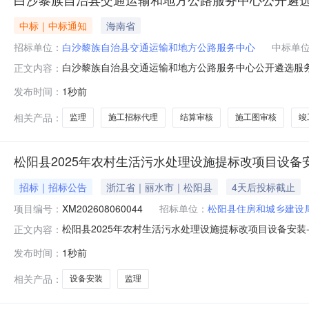
中标｜中标通知
海南省
招标单位：
白沙黎族自治县交通运输和地方公路服务中心
中标单
白沙黎族自治县交通运输和地方公路服务中心公开遴选服务单
正文内容：
自治县人民政府网以及白沙黎族自治县交通运输局微信公众
发布时间：
1秒前
论决定，现将本次评选服务单位的选定单位公示如下：施工
南铭思工程管理有限公司监理中标
相关产品：
监理
施工招标代理
结算审核
施工图审核
竣
松阳县2025年农村生活污水处理设施提标改项目设备
招标｜招标公告
浙江省｜丽水市｜松阳县
4天后投标截止
项目编号：
XM202608060044
招标单位：
松阳县住房和城乡建设局
松阳县2025年农村生活污水处理设施提标改项目设备安装
正文内容：
2025年农村生活污水处理设施提标改项目设备安装-监
发布时间：
1秒前
地点：松阳县四都乡2.详细地址:四都乡3.中介服务完成期限
式：暗标8.
相关产品：
设备安装
监理