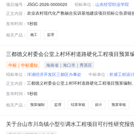
项目编号：
JSGC-2026-0000020
招标单位：
山东经贸职业学院
农业农村现代化产教融合实训基地建设项目招标公告原链接：http://ggzy.wei
正文内容：
44c51fe5710f.html附件【20260805监理招标
发布时间：
1秒前
院农业农村现代化产教融合实训基地建设项目.pdf】已下载次
相关产品：
施工
监理
三都德义村委会公堂上村环村道路硬化工程项目预算
中标｜中标通知
海南省｜海口市｜秀英区
招标单位：
洋浦经济开发区三都区办事处
中标单位：
乾盛工程设
三都德义村委会公堂上村环村道路硬化工程项目预算编制
正文内容：
报价报名工作于2026年7月22日至2026年7月28
发布时间：
1秒前
标单位：预算编制单位：宏睿鹏达项目管理有限公司预算
位：乾盛工程设计有限公司现将中标
相关产品：
预算编制
监理
结算审核
设计
预算审核
关于台山市川岛镇小型引调水工程项目可行性研究报