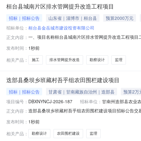
桓台县城南片区排水管网提升改造工程项目
招标｜招标公告
山东省｜淄博市｜桓台县
预算2000万元
招标单位：
桓台县金岳城市建设投资有限公司
一、项目名称桓台县城南片区排水管网提升改造工程项目二
正文内容：
招标内容勘察设计、监理、施工等。五、估算投资（万元）20
发布时间：
1秒前
（%）/九、备注本招标计划仅作为潜在投标人提前了解招
目
相关产品：
施工
排水管网提升改造
勘察设计
监理
迭部县桑坝乡班藏村吾乎组农田围栏建设项目
招标｜招标公告
甘肃省｜甘南藏族自治州｜迭部县
预算2万
项目编号：
DBXNYNCJ-2026-187
招标单位：
甘南州迭部县农业
迭部县桑坝乡班藏村吾乎组农田围栏建设项目招标公告交易编
正文内容：
类联系人刘振江联系电话17794147222招标标包信息
发布时间：
1秒前
20000.00（元）公告内容迭部县桑坝乡班藏村吾乎
员会令第16号）及《甘
相关产品：
勘察设计
农田围栏建设
监理