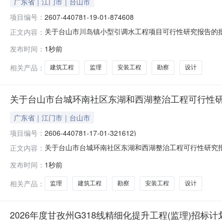
广东省｜江门市｜台山市
项目编号：
2607-440781-19-01-874608
关于台山市川岛镇小型引调水工程项目可行性研究报告的
正文内容：
意该项目立项（项目代码：2607-440781-19-01
发布时间：
1秒前
分：红坎山塘、稔沙水库、矢山水库、稔坪水库清淤加固
管向沙堤、飞沙滩两个方
相关产品：
建筑工程
监理
安装工程
勘察
设计
关于台山市台城环南社区东湖和西湖整治工程可行性
广东省｜江门市｜台山市
项目编号：
2606-440781-17-01-321612)
关于台山市台城环南社区东湖和西湖整治工程可行性研究
正文内容：
悉。经研究，现批复如下：一、同意该工程项目立项。（投资项目
发布时间：
1秒前
三、项目建设规模及内容：本项目主要对台山市台城环南社区
淤后对湖底坑洼处平
相关产品：
监理
建筑工程
勘察
安装工程
设计
2026年度甘孜州G318线精细化提升工程(监理)招标