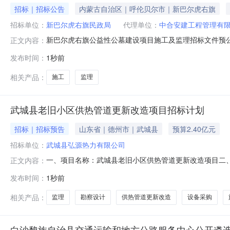
招标｜招标公告
内蒙古自治区｜呼伦贝尔市｜新巴尔虎右旗
招标单位：
新巴尔虎右旗民政局
代理单位：
中合安建工程管理有
新巴尔虎右旗公益性公墓建设项目施工及监理招标文件预公
正文内容：
园区主干路、园区组团路、墓前道路、凉亭等。（具体施
发布时间：
1秒前
平、公正、科学和可操作性，现对《新巴尔虎右旗公益性
公示的文件包括（但不限于）：1.招标公告
相关产品：
施工
监理
武城县老旧小区供热管道更新改造项目招标计划
招标｜招标预告
山东省｜德州市｜武城县
预算2.40亿元
招标单位：
武城县弘源热力有限公司
一、项目名称：武城县老旧小区供热管道更新改造项目二
正文内容：
为dn50至dn700的供热低压管道总计约146.3605千米，其中
发布时间：
1秒前
热低压管道约20.391千米，管道全部采用聚氨酯发泡保温钢管
相关产品：
监理
勘察设计
供热管道更新改造
设备采购
白沙黎族自治县交通运输和地方公路服务中心公开遴