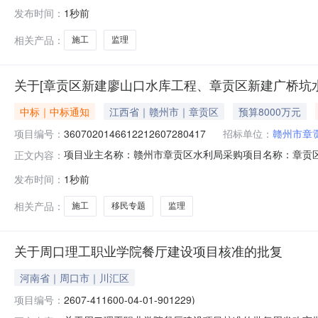
批监管统一代码：2512-410724-04-01-982
发布时间：
1秒前
对该项目进行公开招标。2.项目概况与招标范围2.1.项目名称：
相关产品：
施工
监理
关于[章贡区新建廖山口水库工程、章贡区新建广桥坑
中标｜中标通知
江西省｜赣州市｜章贡区
预算8000万元
项目编号：
3607020146612212607280417
招标单位：
赣州市章
项目业主名称：赣州市章贡区水利局采购项目名称：章贡
正文内容：
批项目：否投资审批项目编码：无采购项目编码：36070201
发布时间：
1秒前
0609:00:00项目规模：投资额（￥80,000,00
相关产品：
施工
移民专题
监理
关于周口理工职业学院餐厅建设项目核准的批复
河南省｜周口市｜川汇区
项目编号：
2607-411600-04-01-901229)