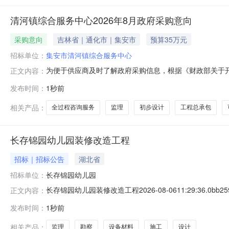
清河镇综合服务中心2026年8月政府采购意向
采购意向
吉林省｜通化市｜集安市
预算35万元
招标单位：
集安市清河镇综合服务中心
为便于供应商及时了解政府采购信息，根据《财政部关于开展
正文内容：
如下：序号采购项目名称采购需求概况预算金额（元）预
发布时间：
1秒前
试点试验项目基础设施类项目（一期）可行性研究报告编制完
2吉林省集安市农村综合
相关产品：
全过程咨询服务
监理
初步设计
工程总承包
长存锦园幼儿园装修改造工程
招标｜招标公告
湖北省
招标单位：
长存锦园幼儿园
长存锦园幼儿园装修改造工程2026-08-0611:29:36.0bb
正文内容：
等。附件信息
发布时间：
1秒前
相关产品：
监理
勘察
设备材料
施工
设计