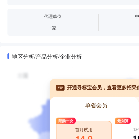
代理单位
-
家
地区分析/产品分析/企业分析
开通寻标宝会员，查看更多招采
VIP
单省会员
限购一次
最划算
1
首月试用
1
14.9