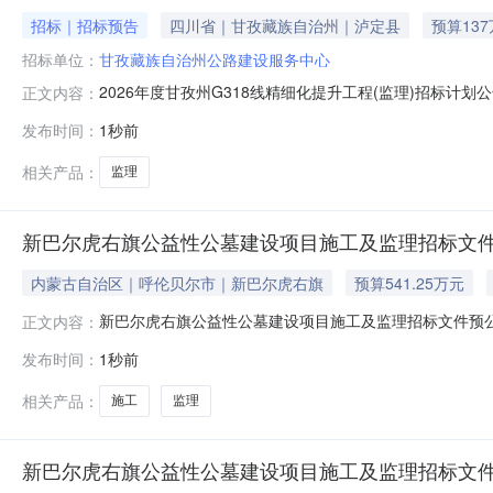
招标｜招标预告
四川省｜甘孜藏族自治州｜泸定县
预算13
招标单位：
甘孜藏族自治州公路建设服务中心
2026年度甘孜州G318线精细化提升工程(监理)招标计
正文内容：
G318泸定县甘谷地至康定市菜园子段、关于G318雅江县
发布时间：
1秒前
甘孜藏族自治州公路建设服务中心联系人及联系方式黄先生:08
相关产品：
监理
新巴尔虎右旗公益性公墓建设项目施工及监理招标文
内蒙古自治区｜呼伦贝尔市｜新巴尔虎右旗
预算541.25万元
新巴尔虎右旗公益性公墓建设项目施工及监理招标文件预公
正文内容：
园区主干路、园区组团路、墓前道路、凉亭等。（具体施
发布时间：
1秒前
平、公正、科学和可操作性，现对《新巴尔虎右旗公益性
公示的文件包括（但不限于）：1.招标公告
相关产品：
施工
监理
新巴尔虎右旗公益性公墓建设项目施工及监理招标文