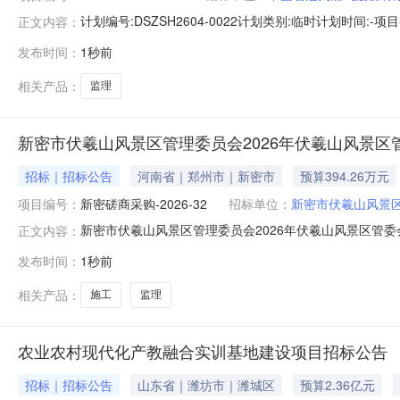
计划编号:DSZSH2604-0022计划类别:临时计划时间
正文内容：
石化分公司工程管理部投资计划批复文号:--项目概况:建
发布时间：
1秒前
疆克拉玛依市独山子区新疆天利石化股份有限公司厂区建设
包数
相关产品：
监理
新密市伏羲山风景区管理委员会2026年伏羲山风景
招标｜招标公告
河南省｜郑州市｜新密市
预算394.26万元
项目编号：
新密磋商采购-2026-32
招标单位：
新密市伏羲山风景
新密市伏羲山风景区管理委员会2026年伏羲山风景区管
正文内容：
建设项目竞争性磋商公告新密市伏羲山风景区管理委员会2
发布时间：
1秒前
站（https://zzggzy.zhengzhou.gov.cn/x
相关产品：
施工
监理
农业农村现代化产教融合实训基地建设项目招标公告
招标｜招标公告
山东省｜潍坊市｜潍城区
预算2.36亿元