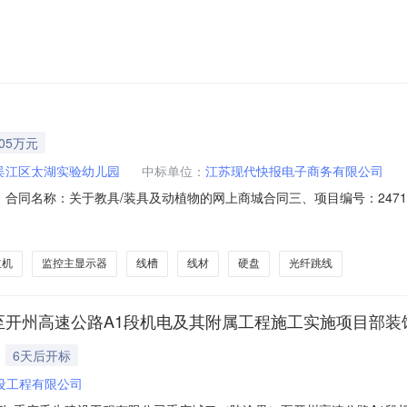
运维项目预算金额：5.400000万元(人民币)采购品目：采购需求概况：
时间：2026-11备注：无本次公开的采购意向是本单位政府采购工作
.05万元
吴江区太湖实验幼儿园
中标单位：
江苏现代快报电子商务有限公司
001二、合同名称：关于教具/装具及动植物的网上商城合同三、项目编号：2471
：苏州市吴江区太湖实验幼儿园地址：海虞镇海棠路158号联系方式：139
路55号1803室联系方式：13705173654六、合同主体信息1.主
主机
监控主显示器
线槽
线材
硬盘
光纤跳线
至开州高速公路A1段机电及其附属工程施工实施项目部装
6天后开标
设工程有限公司