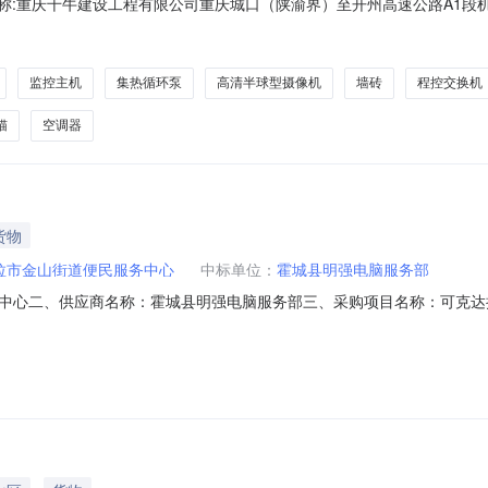
标项目名称:重庆千牛建设工程有限公司重庆城口（陕渝界）至开州高速公路A
投标截止时间：2026-08-07T09:32:39发布日期：2026-08-
项目部装饰装修材料采购优选公告（二次发布）根据《重庆千牛建设工程
监控主机
集热循环泵
高清半球型摄像机
墙砖
程控交换机
猫
空调器
货物
拉市金山街道便民服务中心
中标单位：
霍城县明强电脑服务部
中心二、供应商名称：霍城县明强电脑服务部三、采购项目名称：可克达
11NMB1Q77900202611401六、合同内容：序号标项名称规格型号单位数量
2普联TL-NVR6216-L监控主机普联/TP-LinkTL-NVR6216-L个1