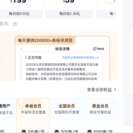
¥
¥
¥
每日仅0.55元
每日仅1.26元
每日仅1.08元
时取消。
查看全部权益