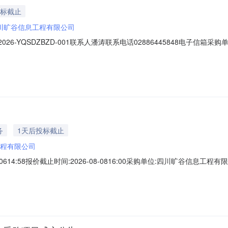
投标截止
川旷谷信息工程有限公司
26-YQSDZBZD-001联系人潘涛联系电话02886445848电子
标的1物资名称监控主机规格型号含显示器、音箱定货要求以采购清单为准采
-0816:00:00标的类型物资收货人收货电话交货方式对供应商要求保证
务
1天后投标截止
程有限公司
614:58报价截止时间:2026-08-0816:00采购单位:四川旷谷信息工程有限
联系人:付*迪监督方联系电话:186****7903结算与发票信息结算方式:支付
号标的名称规格型号数量计量单位技术标准及要求交货期送货地址1L033