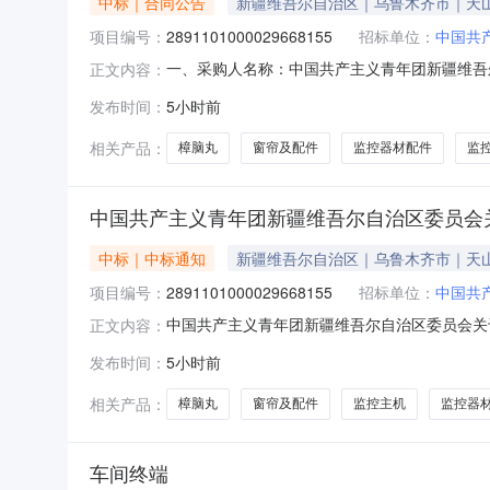
中标｜合同公告
新疆维吾尔自治区｜乌鲁木齐市｜天
项目编号：
2891101000029668155
招标单位：
中国共
一、采购人名称：中国共产主义青年团新疆维吾
正文内容：
维吾尔自治区委员会网上超市项目四、采购项目编号：2
发布时间：
5小时前
价(元)1守望者400W监控器材配件摄像机及配件守望
相关产品：
樟脑丸
窗帘及配件
监控器材配件
监
中国共产主义青年团新疆维吾尔自治区委员会
中标｜中标通知
新疆维吾尔自治区｜乌鲁木齐市｜天
项目编号：
2891101000029668155
招标单位：
中国共
中国共产主义青年团新疆维吾尔自治区委员会关于监
正文内容：
目名称:中国共产主义青年团新疆维吾尔自治区委员会
发布时间：
5小时前
2846907采购计划文号:采购计划金额（元）:
相关产品：
樟脑丸
窗帘及配件
监控主机
监控器
车间终端