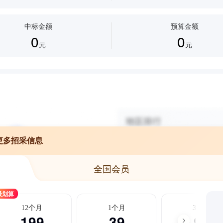
中标金额
预算金额
0
0
元
元
更多招采信息
全国会员
最划算
12个月
1个月
3个月
199
39
99