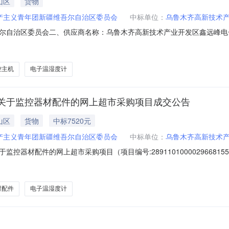
山区
货物
产主义青年团新疆维吾尔自治区委员会
中标单位：
乌鲁木齐高新技术
尔自治区委员会二、供应商名称：乌鲁木齐高新技术产业开发区鑫远峰电
891101000029668155五、合同编号：11N10652811T202
者400W个1.008508502守望者400W监控器材配件摄像机及配件守望者4
控主机
电子温湿度计
关于监控器材配件的网上超市采购项目成交公告
山区
货物
中标7520元
产主义青年团新疆维吾尔自治区委员会
中标单位：
乌鲁木齐高新技术
控器材配件的网上超市采购项目（项目编号:2891101000029668
关于监控器材配件的网上超市采购项目采购项目项目编号:289110100002
项目所在行政区划编码:659900项目所在行政区划名称:新疆维吾尔自治区
材配件
电子温湿度计