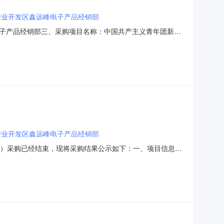
产业开发区鑫远峰电子产品经销部
子产品经销部三、采购项目名称：中国共产主义青年团新疆
69802六、合同内容：序号标项名称规格型号单位数量单价(元)总
00W个6.00251503守望者4
产业开发区鑫远峰电子产品经销部
155）采购已经结束，现将采购结果公示如下：一、项目信息项
9668155项目联系人:杨丙国项目联系电话:0991-
本级报价起止时间:-二、采购单位信息采购单位