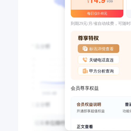
¥39
¥
每日仅0.48元
到期29元/月/省自动续费，可随
标讯详情查看
关键电话直连
甲方分析查询
会员尊享权益