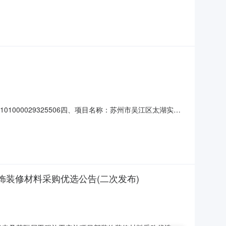
采购内容:监控主机采购数量:6.0000台主要功能或目标:日
的初步安排，具体采购项目情况以相关采购公告和采购文件为
101000029325506四、项目名称：苏州市吴江区太湖实验
62368680供应商（乙方）：江苏现代快报电子商务有限
要标的信息：主要标的名称：国产海康（摄
饰装修材料采购优选公告(二次发布)