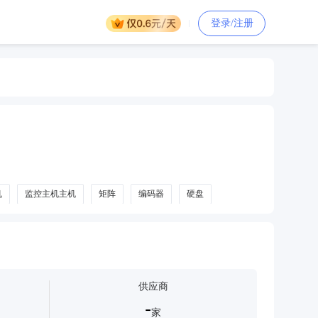
登录/注册
机
监控主机主机
矩阵
编码器
硬盘
供应商
-
家