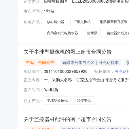
招标项目编号：ECZB20260806002招
正文内容：
告（二次发布）招标组织单位:重庆千牛建设工程有限公司
发布时间：
1秒前
开州高速公路A1段机电及其附属工程施工实施
相关产品：
核心路由器
汇聚交换机
消防报警插孔安装
商用容积式电热水器
潜水泵
路由器集成光
关于半球型摄像机的网上超市合同公告
中标｜合同公告
新疆维吾尔自治区｜可克达拉市
项目编号：
2911101000029659920
招标单位：
可克达
一、采购人名称：可克达拉市金山街道便民服务
正文内容：
号：2911101000029659920五、合同编号：
发布时间：
3小时前
联/TP-LinkTL-IPC544EP-AI个8.004753800
相关产品：
半球型摄像机
监控主机
关于监控器材配件的网上超市合同公告