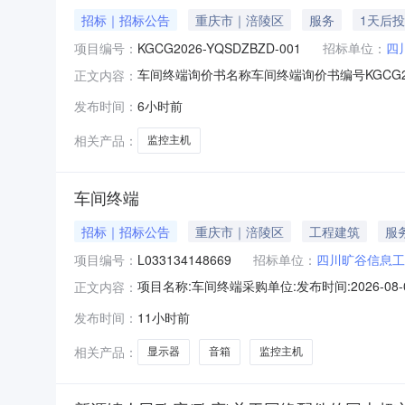
招标｜招标公告
重庆市｜涪陵区
服务
1天后
项目编号：
KGCG2026-YQSDZBZD-001
招标单位：
四
车间终端询价书名称车间终端询价书编号KGCG20
正文内容：
察联系电话18628087903其他说明询价
发布时间：
6小时前
交货日期备注采购要求报价截止时间2026-08
相关产品：
监控主机
车间终端
招标｜招标公告
重庆市｜涪陵区
工程建筑
服
项目编号：
L033134148669
招标单位：
四川旷谷信息工
项目名称:车间终端采购单位:发布时间:2026-08-0
正文内容：
方联系电话:028****5848招标方邮箱:监督方
发布时间：
11小时前
人:收货人联系方式:其他说明事项:序号标的编
相关产品：
显示器
音箱
监控主机