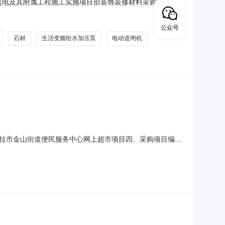
1段机电及其附属工程施工实施项目部装饰装修材料采购优选公
07T09:32:39重庆千牛建设工程有限公司重庆城口（陕渝界）至
有限公司采购管理办法》、《重庆千牛建设工程有限
公众号
石材
生活变频给水加压泵
电动道闸机
拉市金山街道便民服务中心网上超市项目四、采购项目编
单价(元)总价(元)1普联TL-IPC544EP-AI半球型摄像机普