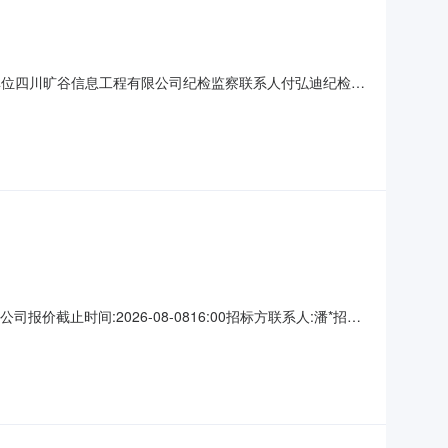
信箱采购单位四川旷谷信息工程有限公司纪检监察联系人付弘迪纪检监
购数量1计量单位套交货地址重庆市市辖区涪陵区按项目部要求
金金额0缴费账号项目审批后自动创建开户行平安银行天
公司报价截止时间:2026-08-0816:00招标方联系人:潘*招标
条件:发票种类:发票抬头:税号:其他要求:交货信息交货方式:收货