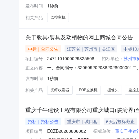
购单位：鸡西市公安局采购项目名称：数据中心机房
发布时间：
1秒前
常工作需要需满足的要求:符合国家标准预计采购
准。
相关产品：
监控主机
关于教具/装具及动植物的网上商城合同公告
中标｜合同公告
江苏省｜苏州市｜吴江区
中标10
项目编号：
2471101000029325506
招标单位：
苏州市
一、合同编号：3205092020362026000
正文内容：
幼儿园网上商城项目五、合同主体采购人（甲方）
发布时间：
1秒前
公司地址：江苏省南京市玄武区南京市玄武区洪武北
相关产品：
光纤收发器
POE交换机
摄像头
监控
重庆千牛建设工程有限公司重庆城口(陕渝界)
招标｜招标公告
重庆市｜城口县
6天后投标截止
项目编号：
ECZB20260806002
招标单位：
重庆千牛建