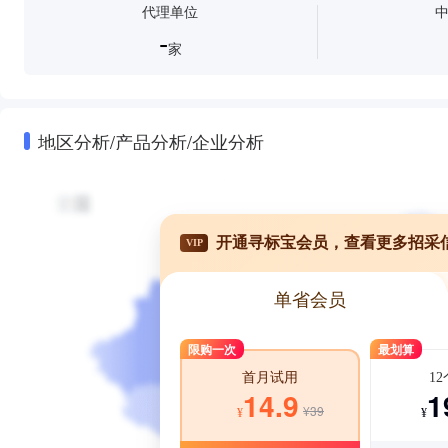
代理单位
-
家
地区分析/产品分析/企业分析
开通寻标宝会员，查看更多招采
VIP
单省会员
限购一次
最划算
1
首月试用
1
14.9
¥39
¥
¥