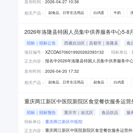
发布时间：
2026-04-27 10:36
价格最低服务实施地：西藏自治区昌都市洛隆县洛隆县特
相关产品：
副食品、日常生活用品
白鸡蛋
牛奶
2026年洛隆县特困人员集中供养服务中心5-
招标｜招标公告
西藏自治区｜昌都市｜洛隆县
食
项目编号：
XZCDA0706019920262393132
招标单位：
报名中2026年洛隆县特困人员集中供养服务中心
正文内容：
类：白鸡蛋、牛奶、洗洁精、洗衣液、垃圾袋、
发布时间：
2026-04-20 17:32
最低服务实施地：西藏自治区昌都市洛隆县洛隆县特困人员
相关产品：
副食品、日常生活用品
副食品
白鸡蛋
重庆两江新区中医院新院区食堂餐饮服务运营
招标｜招标预告
重庆市｜渝北区
食品饮品
服
招标单位：
重庆两江新区中医院
重庆两江新区中医院新院区食堂餐饮服务运营外
正文内容：