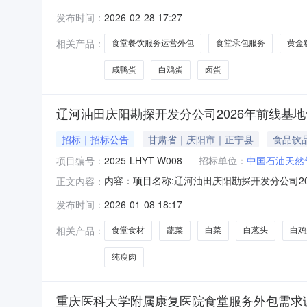
03-09采购需求概括:重庆两江新区中医院新院
发布时间：
2026-02-28 17:27
房，不区分职工和患者食堂即两名中标供应商均可供应医
相关产品：
食堂餐饮服务运营外包
食堂承包服务
黄金
咸鸭蛋
白鸡蛋
卤蛋
辽河油田庆阳勘探开发分公司2026年前线基地
招标｜招标公告
甘肃省｜庆阳市｜正宁县
食品饮
项目编号：
2025-LHYT-W008
招标单位：
中国石油天然
内容：项目名称:辽河油田庆阳勘探开发分公司
正文内容：
类：其他供应商资格要求：详见附件采购文件的获
发布时间：
2026-01-08 18:17
02968320501其他：无2025-LHYT-W008（
相关产品：
食堂食材
蔬菜
白菜
白葱头
白鸡
纯瘦肉
重庆医科大学附属康复医院食堂服务外包需求