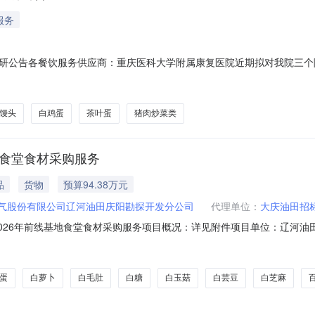
服务
研公告各餐饮服务供应商：重庆医科大学附属康复医院近期拟对我院三个
：一、项目情况序号项目名称备注1食堂服务外包全托管二、拟合作期限：
重庆市九龙坡区谢家湾文化七村50号）3.黄水院区（重庆市石柱自治县黄
馒头
白鸡蛋
茶叶蛋
猪肉炒菜类
地食堂食材采购服务
品
货物
预算94.38万元
气股份有限公司辽河油田庆阳勘探开发分公司
代理单位：
大庆油田招
2026年前线基地食堂食材采购服务项目概况：详见附件项目单位：辽河
项目单位联系人：李智博项目单位联系方式：15142754456采购代理机
蛋
白萝卜
白毛肚
白糖
白玉菇
白芸豆
白芝麻