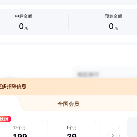
中标金额
预算金额
0
0
元
元
更多招采信息
全国会员
最划算
12个月
1个月
3个月
199
39
99