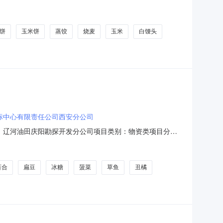
堂（1厨房、2厨房），两名中标供应商各自经营1厨房、2厨
026-02-2804:43:29附件
饼
玉米饼
蒸饺
烧麦
玉米
白馒头
标中心有限责任公司西安分公司
位：辽河油田庆阳勘探开发分公司项目类别：物资类项目分
456采购代理机构联系人：徐然采购代理机构联系方式：
百合
扁豆
冰糖
菠菜
草鱼
丑橘