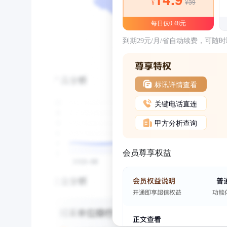
¥39
¥
每日仅0.48元
到期29元/月/省自动续费，可随
标讯详情查看
关键电话直连
甲方分析查询
会员尊享权益