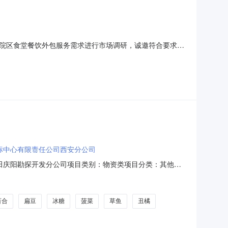
院区食堂餐饮外包服务需求进行市场调研，诚邀符合要求的
三年三、服务位置及范围服务位置：1.大渡口院区（重庆
水镇莼乡路287号）服务范围：基本情况详见附件一，现场情
标中心有限责任公司西安分公司
油田庆阳勘探开发分公司项目类别：物资类项目分类：其他供
构联系人：徐然采购代理机构联系方式：02968320501
百合
扁豆
冰糖
菠菜
草鱼
丑橘