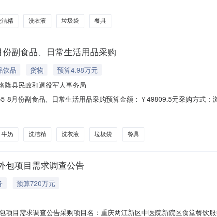
困人员集中供养服务中心：文件下载1预览1联系人：***报名结束时间：2026-
洗洁精
洗衣液
垃圾袋
餐具
8月份副食品、日常生活用品采购
品饮品
货物
预算4.98万元
洛隆县民政和退役军人事务局
5-8月份副食品、日常生活用品采购预算金额：￥49809.5元采购方式
餐具等。注：以上采购内容需要按洛隆县特困人员集中共服务中心要求送达
集中供养服务中心：文件下载1预览1联系人：***报名结束时间：2026-04-2
牛奶
洗洁精
洗衣液
垃圾袋
餐具
外包项目需求调查公告
务
预算720万元
包项目需求调查公告采购项目名：重庆两江新区中医院新院区食堂餐饮服务