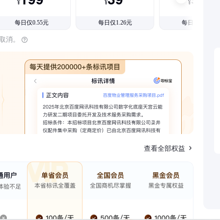
¥
¥
¥
每日仅0.55元
每日仅1.26元
每日仅1.08元
时取消。
查看全部权益