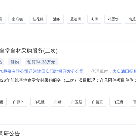
区位于礼嘉组团F14-2地块，医院内食堂建筑面积约2200㎡，共有2个食
院职工，患者及家属一日三餐。预算金额:7200000.00万元预计采购时间:2
糕
南瓜糕
桂花糕
油条
葱油饼
肉饼
鸡蛋饼
南瓜
食堂食材采购服务(二次)
品
货物
预算94.38万元
气股份有限公司辽河油田庆阳勘探开发分公司
代理单位：
大庆油田招
2026年前线基地食堂食材采购服务（二次）项目概况：详见附件项目单
取：详见附件项目单位联系人：李智博项目单位联系方式：15142754
二次）谈判公告附件.docx
蛋
白萝卜
白毛肚
白糖
白玉菇
白芸豆
白芝麻
调研公告