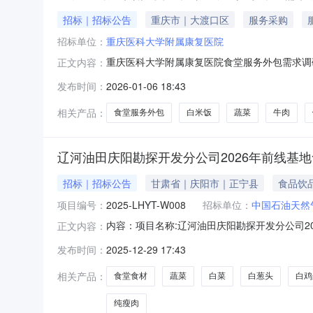
招标｜招标公告
重庆市｜大渡口区
服务采购
招标单位：
重庆医科大学附属康复医院
重庆医科大学附属康复医院食堂服务外包需求调
正文内容：
各餐饮服务供应商参加，现将有关事项通知如下
发布时间：
2026-01-06 18:43
市主城大渡口区金桥路12号）2.大公馆院区（
况请自行踏勘。四、供应商须知1.具
相关产品：
食堂服务外包
白米饭
蔬菜
牛肉
辽河油田庆阳勘探开发分公司2026年前线基
招标｜招标公告
甘肃省｜庆阳市｜正宁县
食品饮
项目编号：
2025-LHYT-W008
招标单位：
中国石油天然
内容：项目名称:辽河油田庆阳勘探开发分公司
正文内容：
应商资格要求：详见附件采购文件的获取：详见附件
发布时间：
2025-12-29 17:43
其他：无2025-LHYT-W008谈判公告附件.docx
相关产品：
食堂食材
蔬菜
白菜
白葱头
白鸡
纯瘦肉