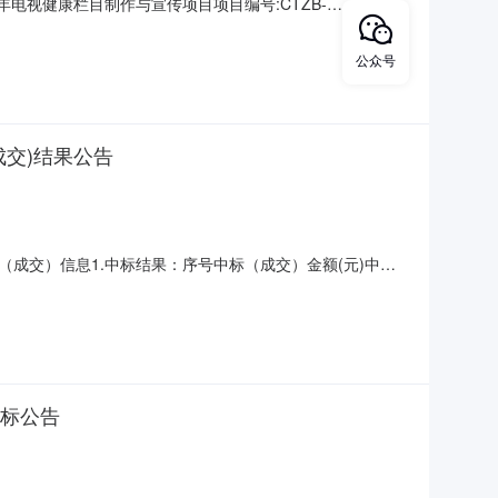
电视健康栏目制作与宣传项目项目编号:CTZB-
构:名称:浙江省成套招标代理有限公司地址:文晖路42号现代置业大
团同级政府采购监督管理部门:名称:
公众号
成交)结果公告
标（成交）信息1.中标结果：序号中标（成交）金额(元)中标
要标的信息：序号标项名称标的名称服务范围服务要求服务时间
标专家抽取评审专家抽取规则六、评审专家（单一来源采购人
招标公告