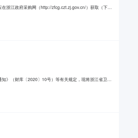
http://zfcg.czt.zj.gov.cn/）获取（下
025060214项目名称：浙江省卫生健康委员会2025年电视
栏目制作与宣传数量：1
通知》（财库〔2020〕10号）等有关规定，现将浙江省卫生
目预算金额（元）3400000.00是否面向中小企业不面向
电视健康栏目制作与宣传项目数量/单位：1预算金额（元）：