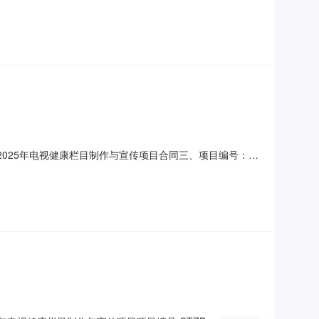
目预算金额（元）3400000.00预留中小企业采购份额否
作与宣传数量/单位：1项预算金额（元）：3400000.
员会2025年电视健康栏目制作与宣传项目合同三、项目编号：
（甲方）：浙江省卫生健康委员会地址：庆春路216号联系方
主体信息1.主要标的信息：主要标的名称：详见