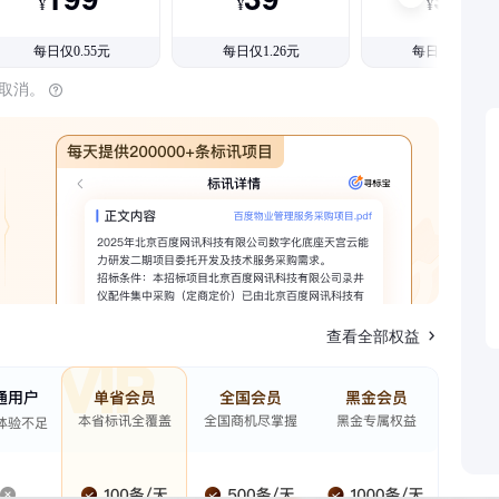
¥
¥
¥
每日仅0.55元
每日仅1.26元
每日仅1.08元
时取消。
查看全部权益