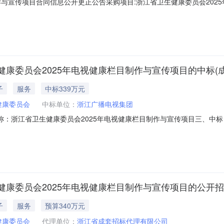
与宣传项目合同信息公开更正公告采购项目:浙江省卫生健康委员会2025年
员会地址:庆春路216号联系人:郭老师电话:0571-87709399采购代理机
示合同编号:11NMB1691376202510605供应商名称:浙江广播电视集
康委员会2025年电视健康栏目制作与宣传项目的中标(
子
服务
中标339万元
健康委员会
中标单位：
浙江广播电视集团
、项目名称：浙江省卫生健康委员会2025年电视健康栏目制作与宣传项目三、中
000（元）浙江广播电视集团莫干山路111号四、主要标的信息服务类主
详见招标文件详见招标文件详见招标文件详见招标文件详见招标文件五、评
康委员会2025年电视健康栏目制作与宣传项目的公开
子
服务
预算340万元
健康委员会
代理单位：
浙江省成套招标代理有限公司