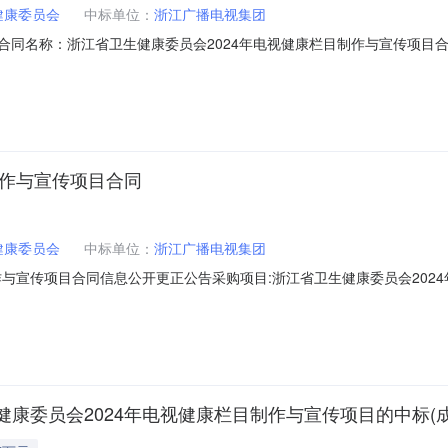
健康委员会
中标单位：
浙江广播电视集团
01二、合同名称：浙江省卫生健康委员会2024年电视健康栏目制作与宣传项目合
传项目五、合同主体采购人（甲方）：浙江省卫生健康委员会地址：庆春路216
656642123六、合同主体信息1.主要标的信息：主要标的名称：详见招
制作与宣传项目合同
健康委员会
中标单位：
浙江广播电视集团
与宣传项目合同信息公开更正公告采购项目:浙江省卫生健康委员会2024年
员会地址:庆春路216号联系人:郭维虎电话:0571-87709399采购代理机
示合同编号:11NMB169137620244201供应商名称:浙江广播电视集
康委员会2024年电视健康栏目制作与宣传项目的中标(