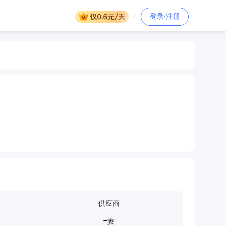
登录/注册
供应商
-
家