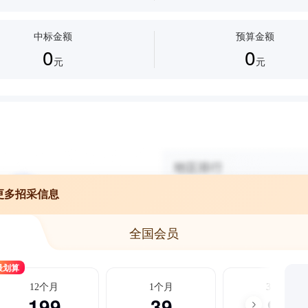
中标金额
预算金额
0
0
元
元
更多招采信息
全国会员
最划算
12个月
1个月
3个月
199
39
99