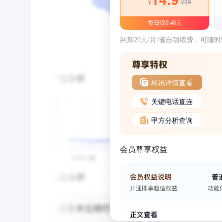
¥39
¥
每日仅0.48元
到期29元/月/省自动续费，可随
标讯详情查看
关键电话直连
甲方分析查询
会员尊享权益