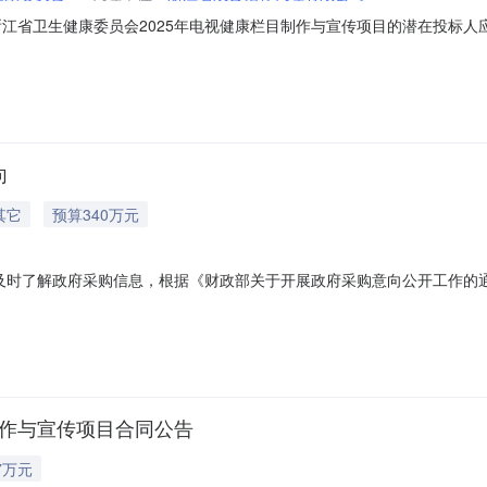
生健康委员会2025年电视健康栏目制作与宣传项目的潜在投标人应在浙江政府采购网（
0（北京时间）前递交（上传）投标文件。一、项目基本情况项目编号：CTZB-2
000最高限价（元）：3400000采购需求：标项名称：2025年电视健康
向
其它
预算340万元
应商及时了解政府采购信息，根据《财政部关于开展政府采购意向公开工作的
单位浙江省卫生健康委员会采购项目名称2025年电视健康栏目制作与宣传项
相关政策预计采购时间2025年05月采购需求概况标的名称：2025年
制作与宣传项目合同公告
7万元