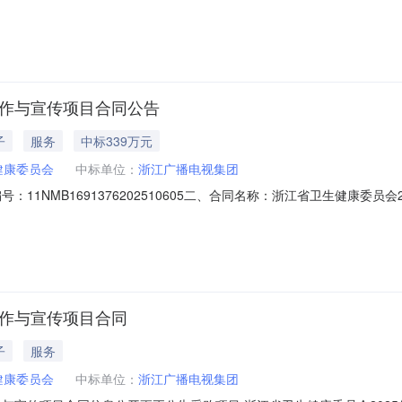
单位浙江省卫生健康委员会采购项目名称2026年电视健康栏目制作与宣传项
计采购时间2026年05月采购需求概况标的名称：2026年电视健康栏目制
制作与宣传项目合同公告
子
服务
中标339万元
健康委员会
中标单位：
浙江广播电视集团
11NMB1691376202510605二、合同名称：浙江省卫生健康委
江省卫生健康委员会2025年电视健康栏目制作与宣传项目五、合同主体采购人
江广播电视集团地址：莫干山路111号联系方式：13305714667六、合同
制作与宣传项目合同
子
服务
健康委员会
中标单位：
浙江广播电视集团