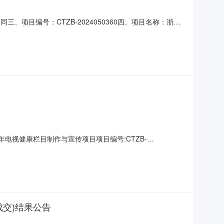
同三、项目编号：CTZB-2024050360四、项目名称：浙江
号联系方式：0571-87709399供应商（乙方）：浙江
标文件数量：1.00单价（元）：3
电视健康栏目制作与宣传项目项目编号:CTZB-
构:名称:浙江省成套招标代理有限公司地址:文晖路42号现代置业大
团同级政府采购监督管理部门:名称:浙
成交)结果公告