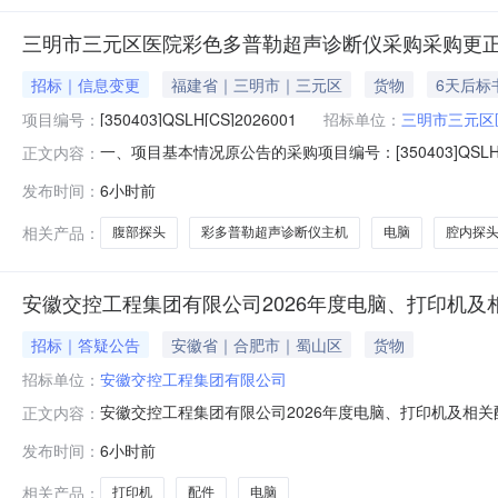
三明市三元区医院彩色多普勒超声诊断仪采购采购更正
招标｜信息变更
福建省｜三明市｜三元区
货物
6天后标
项目编号：
[350403]QSLH[CS]2026001
招标单位：
三明市三元区
一、项目基本情况原公告的采购项目编号：[350403]QSL
正文内容：
更正信息：更正事项：采购公告更正原因：更正采购概况更正内
发布时间：
6小时前
（根据本项目实际情况，填写“采购标的”或“项目概况”
相关产品：
腹部探头
彩多普勒超声诊断仪主机
电脑
腔内探
安徽交控工程集团有限公司2026年度电脑、打印机及
招标｜答疑公告
安徽省｜合肥市｜蜀山区
货物
招标单位：
安徽交控工程集团有限公司
安徽交控工程集团有限公司2026年度电脑、打印机及相
正文内容：
中物资采购项目（以下简称本项目）澄清公告如下：1、本项
发布时间：
6小时前
法评审办法。故“第三章评审办法”“第二节（二）技术评分
报价人无需关注。
相关产品：
打印机
配件
电脑