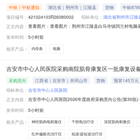
中标｜中标通知
湖北省｜荆州市｜江陵县
货物
中标878
项目编号：
421024103R26080002
招标单位：
湖北省荆州市江陵
查看图片：查看图片：荆州市江陵县白马寺镇同兰村电脑采购转
正文内容：
量：溢价率：0.00%报名信息报名开始时间：报名截止时间
发布时间：
5小时前
间交易结果公示开始时间：2026-08-06交易结果公示结束
相关产品：
内存条
电脑
吉安市中心人民医院采购南院肌骨康复区一批康复设
采购意向
江西省｜吉安市｜井冈山市
货物
预算145万元
招标单位：
吉安市中心人民医院
吉安市中心人民医院2026年度政府采购意向公告(第30
正文内容：
备项目项目所在采购意向：吉安市中心人民医院2026年
发布时间：
5小时前
复设备项目预算金额：145.000000万元(人民币)采购
台、经皮
相关产品：
神经肌肉电刺激仪
干扰电治疗仪
深层肌肉刺激仪
红外偏振光治疗仪
短波/超短波治疗仪