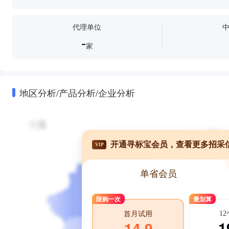
代理单位
-
家
地区分析/产品分析/企业分析
开通寻标宝会员，查看更多招采
VIP
单省会员
限购一次
最划算
1
首月试用
1
14.9