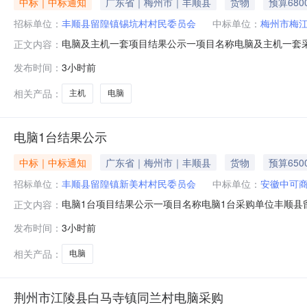
中标｜中标通知
广东省｜梅州市｜丰顺县
货物
预算680
招标单位：
丰顺县留隍镇锡坑村村民委员会
中标单位：
梅州市梅
电脑及主机一套项目结果公示一项目名称电脑及主机一套采
正文内容：
价格6800.00三参与投标单位及排名序号投标单位标价是否
发布时间：
3小时前
12日,公示期间对本次交易程序或竞投结果有异议，请向
材料应加盖单
相关产品：
主机
电脑
电脑1台结果公示
中标｜中标通知
广东省｜梅州市｜丰顺县
货物
预算650
招标单位：
丰顺县留隍镇新美村村民委员会
中标单位：
安徽中可
电脑1台项目结果公示一项目名称电脑1台采购单位丰顺县留
正文内容：
位及排名序号投标单位标价是否中标1安徽中可商贸有限公司65
发布时间：
3小时前
果有异议，请向梅州市农业农村局反映，反映的方式必须
时间为公
相关产品：
电脑
荆州市江陵县白马寺镇同兰村电脑采购