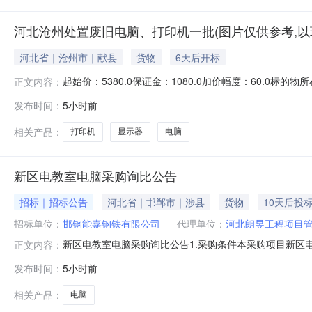
河北沧州处置废旧电脑、打印机一批(图片仅供参考,以
河北省｜沧州市｜献县
货物
6天后开标
起始价：5380.0保证金：1080.0加价幅度：60.
正文内容：
2026年8月13日10：00时起至2026年8月14日10：0
发布时间：
5小时前
京东资产交易平台支付标的物成交总价的5%作为技术服务
相关产品：
打印机
显示器
电脑
新区电教室电脑采购询比公告
招标｜招标公告
河北省｜邯郸市｜涉县
货物
10天后投
招标单位：
邯钢能嘉钢铁有限公司
代理单位：
河北朗昱工程项目
新区电教室电脑采购询比公告1.采购条件本采购项目新区
正文内容：
件，现对该项目进行公开询比采购。2.项目概况与采购范围2.
发布时间：
5小时前
安装期：7日历天。2.2采购范围：采购主要涉及新区电教
民共
相关产品：
电脑