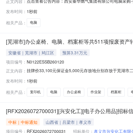
点击查看公告内容：西安秦华燃气集团有限公司电脑采购-公
正文内容：
发布时间：
1秒前
相关产品：
电脑
[芜湖市]办公桌椅、电脑、档案柜等共511项报废资产
安徽省｜芜湖市｜鸠江区
预算3.31万元
项目编号：
N0122ESSB260120
挂牌价33,100元保证金5,000元存放地分别存放于
正文内容：
学、武桥小学、雍南初中、雍南小学、永庆小学、中路小学等地点
发布时间：
1秒前
07挂牌截止日期2026-08-20挂牌期满，如未征集
期
相关产品：
复印机
电脑
办公桌椅
作业架
档案柜
[RFX2026072700031][兴安化工][电子办公用品]招标
中标｜中标通知
山西省｜吕梁市｜孝义市
项目编号：
RFX2026072700031
招标单位：
孝义市兴安化工有限