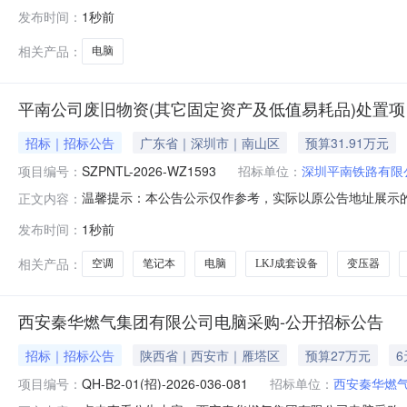
发售截止时间2026-08-13挂牌时间项目编号：2426
发布时间：
1秒前
《吉林省农村产权交易市场农村集体经济组织招标与网络
概
相关产品：
电脑
平南公司废旧物资(其它固定资产及低值易耗品)处置
招标｜招标公告
广东省｜深圳市｜南山区
预算31.91万元
项目编号：
SZPNTL-2026-WZ1593
招标单位：
深圳平南铁路有限
温馨提示：本公告公示仅作参考，实际以原公告地址展示的
正文内容：
2026-WZ1593项目地址广东省深圳市福田区深圳市南
发布时间：
1秒前
固定资产及低值易耗品等）进行处置：主要含：①机车信号设
细内容及技术参
相关产品：
空调
笔记本
电脑
LKJ成套设备
变压器
西安秦华燃气集团有限公司电脑采购-公开招标公告
招标｜招标公告
陕西省｜西安市｜雁塔区
预算27万元
项目编号：
QH-B2-01(招)-2026-036-081
招标单位：
西安秦华燃