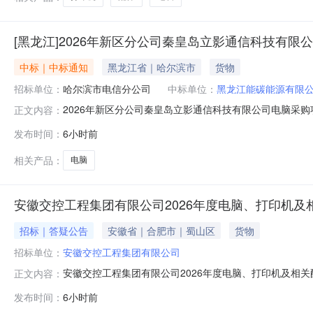
[黑龙江]2026年新区分公司秦皇岛立影通信科技有限
中标｜中标通知
黑龙江省｜哈尔滨市
货物
招标单位：
哈尔滨市电信分公司
中标单位：
黑龙江能碳能源有限
2026年新区分公司秦皇岛立影通信科技有限公司电脑采
正文内容：
人为哈尔滨市电信分公司*，项目资金已落实，现已具备
发布时间：
6小时前
数据云端安全留存的核心需求，灵活适配企业人员移动办公。本次
购原因本项目采购人
相关产品：
电脑
安徽交控工程集团有限公司2026年度电脑、打印机及
招标｜答疑公告
安徽省｜合肥市｜蜀山区
货物
招标单位：
安徽交控工程集团有限公司
安徽交控工程集团有限公司2026年度电脑、打印机及相
正文内容：
集中物资采购项目（以下简称本项目）澄清公告如下：1、本
发布时间：
6小时前
价法评审办法。故“第三章评审办法”“第二节（二）技术评