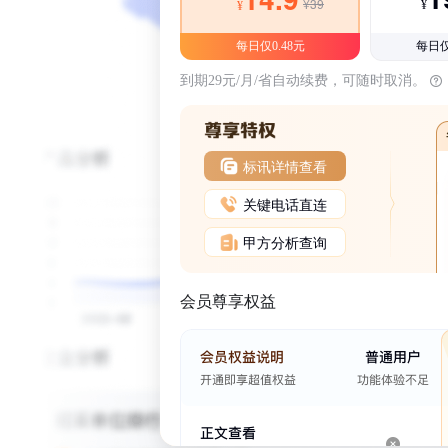
¥39
¥
¥
每日仅0.48元
每日仅
到期29元/月/省自动续费，可随时取消。
标讯详情查看
关键电话直连
甲方分析查询
会员尊享权益