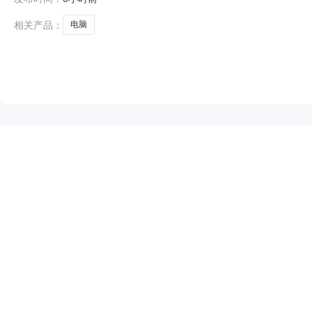
2026-08-0718:00二、采购单位信息采购单位名
相关产品：
电脑
NEW
HOT
5折起
暂时没有搜索结果…