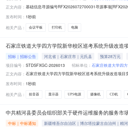
基础信息寻源编号RFX2026072700031寻源事项[RFX
正文内容：
0708:49:27总中标金额***联系人及联系方式采购联系人马
发布时间：
1秒前
单位供应商编码供应商名称中标数量中标金额中标比例1电脑电子
相关产品：
会议平板
打印机
电脑
石家庄铁道大学四方学院新华校区巡考系统升级改造项
招标｜招标公告
河北省｜石家庄市｜元氏县
预算28万元
项目编号：
STDSFXGC-2026013
招标单位：
石家庄铁道大学四方
石家庄铁道大学四方学院新华校区巡考系统升级改造项目
正文内容：
（https://www.uvbidding.cn/#/home
发布时间：
1秒前
目基本情况项目编号：STDSFXGC-2026013项目
相关产品：
拾音器
显示器
UPS电源
摄像机
CD机
中共精河县委员会组织部关于硬件运维服务的服务市
中标｜中标通知
新疆维吾尔自治区｜博尔塔拉蒙古自治州｜精河