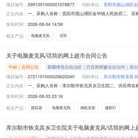
项目编号：
2991351000001078877
招标单位：
贵阳市观山湖区金
一、采购人名称：贵阳市观山湖区金华镇人民政府二、采
正文内容：
2991351000001078877四、采购组织类型：
发布时间：
2026-08-04 14:58
式1、采购人名称：贵阳市观山湖区金华镇人民政府地址：
联系电话：传真：3、同级政府采购监督管
相关产品：
电脑麦克风
话筒
关于电脑麦克风/话筒的网上超市合同公告
中标｜合同公告
新疆维吾尔自治区｜巴音郭楞蒙古自治州｜库尔
项目编号：
2721101000029620240
招标单位：
库尔勒市铁克其乡
一、采购人名称：库尔勒市铁克其乡卫生院二、供应商名
正文内容：
2721101000029620240五、合同编号：11N4578
发布时间：
2026-08-03 23:16
曼/NewmineH46件1.003503502国产摄像机配件携便
相关产品：
跟踪器
电脑麦克风
相机支架
摄影灯
库尔勒市铁克其乡卫生院关于电脑麦克风/话筒的网上