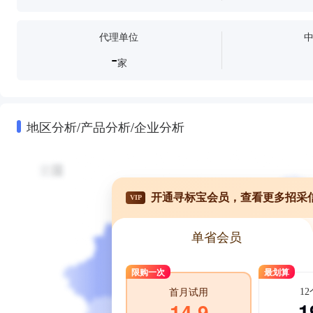
代理单位
-
家
地区分析/产品分析/企业分析
开通寻标宝会员，查看更多招采
VIP
单省会员
限购一次
最划算
1
首月试用
1
14.9