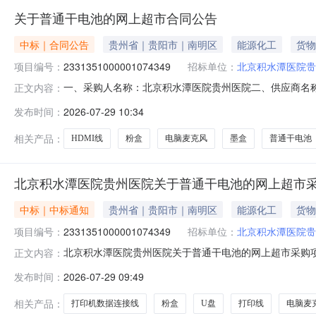
关于普通干电池的网上超市合同公告
中标｜合同公告
贵州省｜贵阳市｜南明区
能源化工
货物
项目编号：
2331351000001074349
招标单位：
北京积水潭医院贵
一、采购人名称：北京积水潭医院贵州医院二、供应商名
正文内容：
2331351000001074349五、合同编号：52990025
发布时间：
2026-07-29 10:34
孚/NANFULR6-4B,粒25.00102502绿联103513米打印线
相关产品：
HDMI线
粉盒
电脑麦克风
墨盒
普通干电池
北京积水潭医院贵州医院关于普通干电池的网上超市
中标｜中标通知
贵州省｜贵阳市｜南明区
能源化工
货物
项目编号：
2331351000001074349
招标单位：
北京积水潭医院贵
北京积水潭医院贵州医院关于普通干电池的网上超市采购项目（
正文内容：
院贵州医院关于普通干电池的网上超市采购项目采购项目项目编号
发布时间：
2026-07-29 09:49
目所在行政区划编码:529900项目所在行政区划名称:贵
相关产品：
打印机数据连接线
粉盒
U盘
打印线
电脑麦