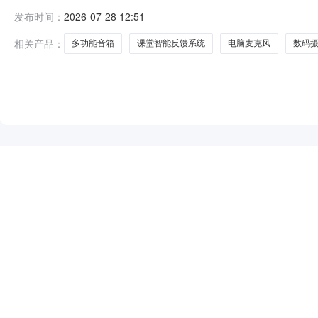
2951101000029525041五、合同编号：11NH414
发布时间：
2026-07-28 12:51
BrinnoBBC件2.00300060002BrinnoBCC2000数码摄
相关产品：
多功能音箱
课堂智能反馈系统
电脑麦克风
数码
NEW
HOT
5折起
暂时没有搜索结果…