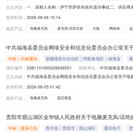
一、采购人名称：伊宁市萨依布依街道办事处二、供应商
正文内容：
2871101000029660114五、合同编号：11N01033
发布时间：
2026-08-06 15:14
联/Ugreen90657根1.001201202优越者D089CUSBHU
相关产品：
电脑麦克风
麦克风/话筒支架
主板
网络线
监
中共福海县委员会网络安全和信息化委员会办公室关于
中标｜中标通知
新疆维吾尔自治区｜阿勒泰地区｜福海县
通
项目编号：
2381101000029636501
招标单位：
中共福海县委员会
中共福海县委员会网络安全和信息化委员会办公室关于电脑麦克
正文内容：
目信息项目名称:中共福海县委员会网络安全和信息化委员会办公
发布时间：
2026-08-05 01:42
电话:/采购计划文号:采购计划金额（元）:项目所在行政区
相关产品：
电脑麦克风
固态硬盘
贵阳市观山湖区金华镇人民政府关于电脑麦克风/话筒
中标｜废标公告
贵州省｜贵阳市｜观山湖区
通讯电子
货