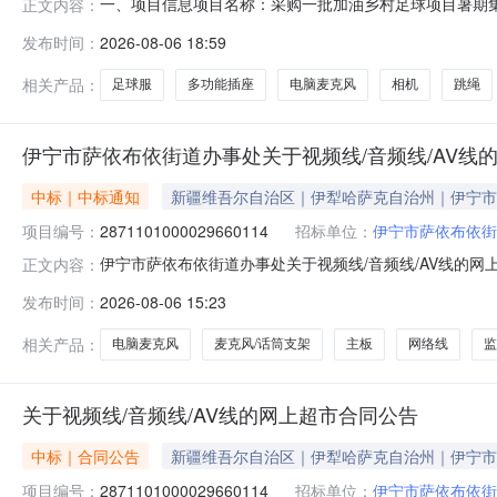
一、项目信息项目名称：采购一批加油乡村足球项目暑期集训器材项目
正文内容：
2026-08-0718:00采购单位：黔西市金碧镇第三
发布时间：
2026-08-06 18:59
求:商品类目:多功能插座;采购人需求描述:1.产品符合GB2099
相关产品：
足球服
多功能插座
电脑麦克风
相机
跳绳
伊宁市萨依布依街道办事处关于视频线/音频线/AV线
中标｜中标通知
新疆维吾尔自治区｜伊犁哈萨克自治州｜伊宁市
项目编号：
2871101000029660114
招标单位：
伊宁市萨依布依街
伊宁市萨依布依街道办事处关于视频线/音频线/AV线的网上超
正文内容：
市萨依布依街道办事处关于视频线/音频线/AV线的网上超市采购项
发布时间：
2026-08-06 15:23
金额（元）:项目所在行政区划编码:654002项目所在
相关产品：
电脑麦克风
麦克风/话筒支架
主板
网络线
监
关于视频线/音频线/AV线的网上超市合同公告
中标｜合同公告
新疆维吾尔自治区｜伊犁哈萨克自治州｜伊宁市
项目编号：
2871101000029660114
招标单位：
伊宁市萨依布依街