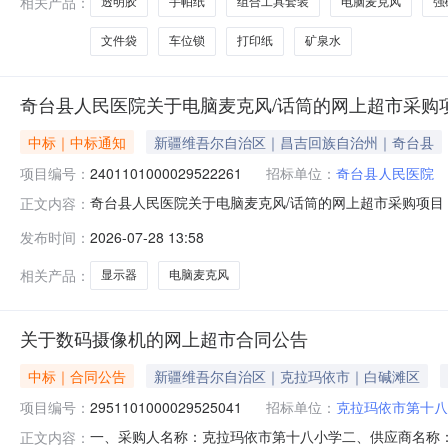
相关产品：
透明胶
手帕纸
组合工具套装
电脑麦克风
强
文件袋
车位锁
打印纸
矿泉水
奇台县人民医院关于电脑麦克风/话筒的网上超市采购
中标｜中标通知
新疆维吾尔自治区｜昌吉回族自治州｜奇台县
项目编号：
2401101000029522261
招标单位：
奇台县人民医院
奇台县人民医院关于电脑麦克风/话筒的网上超市采购项目（项
正文内容：
于电脑麦克风/话筒的网上超市采购项目采购项目项目编号:2401
发布时间：
2026-07-28 13:58
区划编码:652325项目所在行政区划名称:新疆维吾尔
相关产品：
显示器
电脑麦克风
关于数码摄像机的网上超市合同公告
中标｜合同公告
新疆维吾尔自治区｜克拉玛依市｜白碱滩区
项目编号：
2951101000029525041
招标单位：
克拉玛依市第十八
一、采购人名称：克拉玛依市第十八小学二、供应商名称
正文内容：