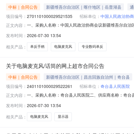
中标｜合同公告
新疆维吾尔自治区｜喀什地区｜岳普湖县
通
项目编号：
2701101000029521535
招标单位：
中国人民政治协商
一、采购人名称：中国人民政治协商会议新疆维吾尔自治
正文内容：
自治区岳普湖县委员会网上超市项目四、采购项目编号：270110
发布时间：
2026-07-30 13:54
总价(元)1大疆DJIMicMini2电脑麦克风/话筒大疆/DJIDJIMic
相关产品：
单反手柄
电脑麦克风
专业数码单反
关于电脑麦克风/话筒的网上超市合同公告
中标｜合同公告
新疆维吾尔自治区｜昌吉回族自治州｜奇台县
项目编号：
2401101000029522261
招标单位：
奇台县人民医院
一、采购人名称：奇台县人民医院二、供应商名称：奇台县亿美
正文内容：
号：11N738364919202618602六、合同内容：序号
发布时间：
2026-07-30 13:54
米全向拾音Type-C蓝牙一键即连会议专用麦克风，全指向麦克风飞利浦/
相关产品：
电脑麦克风
显示器