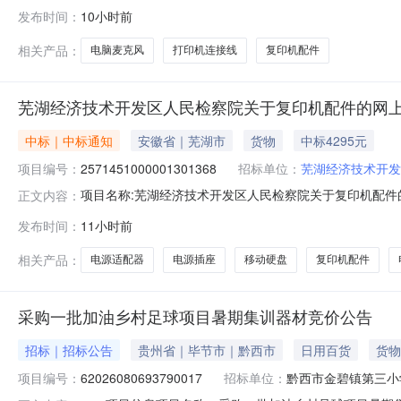
上超市项目五、合同主体采购人（甲方）：芜湖经济技术开发
发布时间：
10小时前
公司地址：安徽省芜湖市镜湖区芜湖市百蕊山庄19#楼3-20
相关产品：
电脑麦克风
打印机连接线
复印机配件
芜湖经济技术开发区人民检察院关于复印机配件的网
中标｜中标通知
安徽省｜芜湖市
货物
中标4295元
项目编号：
2571451000001301368
招标单位：
芜湖经济技术开发
项目名称:芜湖经济技术开发区人民检察院关于复印机配件的网
正文内容：
名称:芜湖经济技术开发区人民检察院关于复印机配件的网上超市
发布时间：
11小时前
芜湖经济技术开发区人民检察院采购单位地址:芜湖经济技术开
相关产品：
电源适配器
电源插座
移动硬盘
复印机配件
采购一批加油乡村足球项目暑期集训器材竞价公告
招标｜招标公告
贵州省｜毕节市｜黔西市
日用百货
货物
项目编号：
62026080693790017
招标单位：
黔西市金碧镇第三小