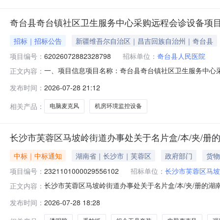
奇台县奇台镇社区卫生服务中心采购远程会诊设备项
招标｜招标公告
新疆维吾尔自治区｜昌吉回族自治州｜奇台县
项目编号：
62026072882328798
招标单位：
奇台县人民医院
一、项目信息项目名称：奇台县奇台镇社区卫生服务中心采购远
正文内容：
13119941306报价起止时间：2026-07-2819:1
发布时间：
2026-07-28 21:12
购法》第二十二条的规定。二、采购需求清单商品名称参数要
相关产品：
电脑麦克风
机房环境监控设备
长沙市芙蓉区马坡岭街道办事处关于名片盒/本/夹/册
中标｜中标通知
湖南省｜长沙市｜芙蓉区
政府部门
货物
项目编号：
2321101000029556102
招标单位：
长沙市芙蓉区马坡
长沙市芙蓉区马坡岭街道办事处关于名片盒/本/夹/册的湖南乐
正文内容：
称：长沙市芙蓉区马坡岭街道办事处关于名片盒/本/夹/册的湖
发布时间：
2026-07-28 18:28
省长沙市芙蓉区报价起止时间：-二、采购单位信息采购单