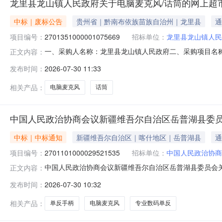
龙里县龙山镇人民政府关于电脑麦克风/话筒的网上超
中标｜废标公告
贵州省｜黔南布依族苗族自治州｜龙里县
通
项目编号：
2701351000001075669
招标单位：
龙里县龙山镇人民
一、采购人名称：龙里县龙山镇人民政府二、采购项目名称：龙
正文内容：
组织类型：五、采购方式：直接采购六、采购公告发布日期
发布时间：
2026-07-30 11:33
称：龙里县龙山镇人民政府地址：贵州省龙里县龙山镇坝
称：联系人：监督投诉电
相关产品：
电脑麦克风
话筒
中国人民政治协商会议新疆维吾尔自治区岳普湖县委员
中标｜中标通知
新疆维吾尔自治区｜喀什地区｜岳普湖县
通
项目编号：
2701101000029521535
招标单位：
中国人民政治协商
中国人民政治协商会议新疆维吾尔自治区岳普湖县委员会关于电
正文内容：
一、项目信息项目名称:中国人民政治协商会议新疆维吾尔自治区
发布时间：
2026-07-30 10:32
娟娟项目联系电话:/采购计划文号:采购计划金额（元）:项
相关产品：
单反手柄
电脑麦克风
专业数码单反