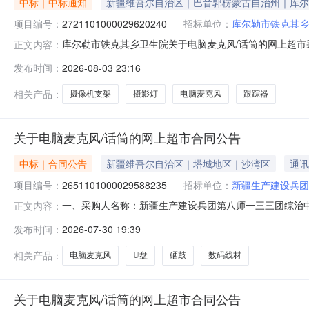
中标｜中标通知
新疆维吾尔自治区｜巴音郭楞蒙古自治州｜库尔
项目编号：
2721101000029620240
招标单位：
库尔勒市铁克其乡
库尔勒市铁克其乡卫生院关于电脑麦克风/话筒的网上超市采购
正文内容：
铁克其乡卫生院关于电脑麦克风/话筒的网上超市采购项目采购项
发布时间：
2026-08-03 23:16
行政区划编码:652801项目所在行政区划名称:新疆维
相关产品：
摄像机支架
摄影灯
电脑麦克风
跟踪器
关于电脑麦克风/话筒的网上超市合同公告
中标｜合同公告
新疆维吾尔自治区｜塔城地区｜沙湾区
通讯
项目编号：
2651101000029588235
招标单位：
新疆生产建设兵团
一、采购人名称：新疆生产建设兵团第八师一三三团综治
正文内容：
超市项目四、采购项目编号：2651101000029588235
发布时间：
2026-07-30 19:39
脑麦克风/话筒得胜/TakstarMS400-1个1.007607602绿联
相关产品：
电脑麦克风
U盘
硒鼓
数码线材
关于电脑麦克风/话筒的网上超市合同公告