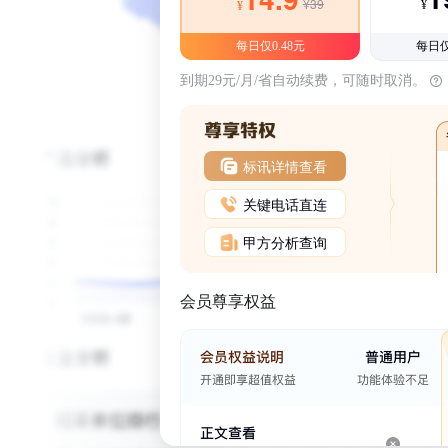
¥39
¥
¥
每日仅0.48元
每日仅
到期29元/月/省自动续费，可随时取消。
标讯详情查看
关键电话直连
甲方分析查询
会员尊享权益