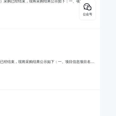
983）采购已经结束，现将采购结果公示如下：一、项目信息项
70983项目所在行政区划编码：431102项目所在行政区划
芝山北路289号采购单位统一社会信用代码或组织机构代
公众号
）采购已经结束，现将采购结果公示如下：一、项目信息项目名
项目所在行政区划编码：430426项目所在行政区划名称：湖南
统一社会信用代码或组织机构代码：75562204G采购