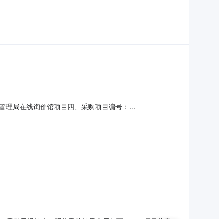
项目所在行政区划编码：430426项目所在行政区划名称：湖南
统一社会信用代码或组织机构代码：75562204G采购
管理局在线询价馆项目四、采购项目编号：
称规格型号单位数量单价(元)总价(元)1电脑配件及耗材采购爱普
：贵州省兴义公路管理局联系人：肖治兵联系电话：1508