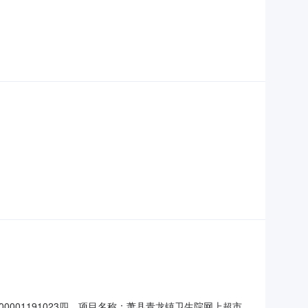
000001191023四、项目名称：萧县青龙镇卫生院网上超市项