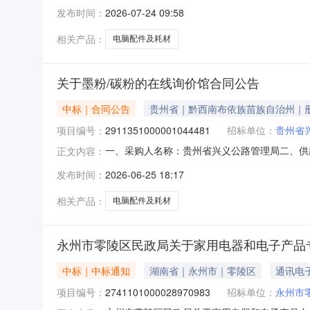
称：中共祁东县委办公室关于计算机设备维修和保养服
发布时间：
2026-07-24 09:58
省衡阳市祁东县报价起止时间：-二、采购单位信
相关产品：
电脑配件及耗材
关于墨粉/碳粉的在线询价馆合同公告
中标｜合同公告
贵州省｜黔西南布依族苗族自治州｜
项目编号：
2911351000001044481
招标单位：
贵州省
一、采购人名称：贵州省兴义公路管理局二、供
正文内容：
2911351000001044481五、合同编号：52
发布时间：
2026-06-25 18:17
生/epson电脑配件及耗材批1.0014201
相关产品：
电脑配件及耗材
永州市零陵区民政局关于家用电器和电子产品
中标｜中标通知
湖南省｜永州市｜零陵区
通讯电
项目编号：
2741101000028970983
招标单位：
永州市