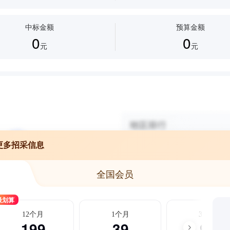
中标金额
预算金额
0
0
元
元
更多招采信息
全国会员
最划算
12个月
1个月
3个月
199
39
99