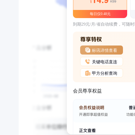
¥39
¥
每日仅0.48元
到期29元/月/省自动续费，可随
标讯详情查看
关键电话直连
甲方分析查询
会员尊享权益