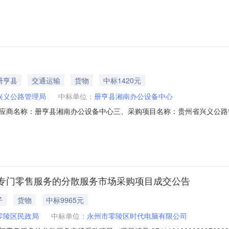
务的分散服务市场采购项目项目编号：2241101000029509575
息采购单位名称：中共祁东县委办公室采购单位地址：永昌大道1号采购单位
册亨县
交通运输
货物
中标1420元
兴义公路管理局
中标单位：
册亨县湘南办公设备中心
应商名称：册亨县湘南办公设备中心三、采购项目名称：贵州省兴义公路
990025532375378863052026001635六、合同内容：序号标项名
420服务要求或标的基本概况：七、其它事项：无八、联系方式1、采购人名称
专门零售服务的分散服务市场采购项目成交公告
子
货物
中标9965元
零陵区民政局
中标单位：
永州市零陵区时代电脑有限公司