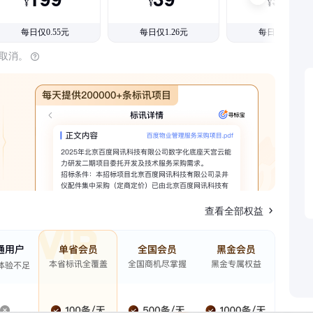
¥
¥
¥
每日仅0.55元
每日仅1.26元
每日仅1.08元
时取消。
查看全部权益