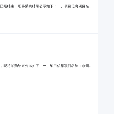
）采购已经结束，现将采购结果公示如下：一、项目信息项目名
项目所在行政区划编码：430426项目所在行政区划名称：湖南
统一社会信用代码或组织机构代码：75562204G采购
经结束，现将采购结果公示如下：一、项目信息项目名称：永州市
码：431102项目所在行政区划名称：湖南省永州市零陵区报价
2号采购单位统一社会信用代码或组织机构代码：44775