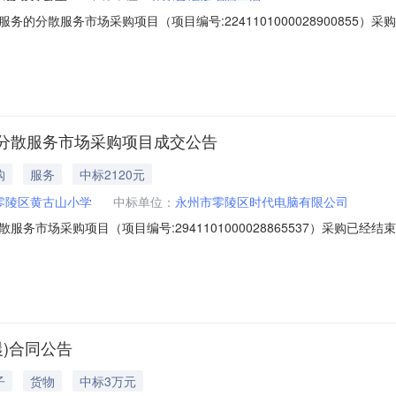
的分散服务市场采购项目（项目编号:2241101000028900855
务的分散服务市场采购项目项目编号：2241101000028900855
息采购单位名称：中共祁东县委办公室采购单位地址：永昌大道1号采购单位
分散服务市场采购项目成交公告
购
服务
中标2120元
零陵区黄古山小学
中标单位：
永州市零陵区时代电脑有限公司
务市场采购项目（项目编号:2941101000028865537）采购已
购项目项目编号：2941101000028865537项目所在行政区划编
州市零陵区黄古山小学采购单位地址：湖南省永州市零陵区黄古山中路21
晨)合同公告
子
货物
中标3万元