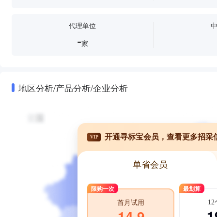
代理单位
-
家
地区分析/产品分析/企业分析
开通寻标宝会员，查看更多招采
VIP
单省会员
限购一次
最划算
1
首月试用
1
14.9