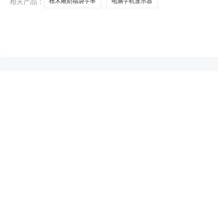
相关产品：
檀木雕刻福袋手串
电脑手机显示器
NEW
HOT
5折起
暂时没有搜索结果…