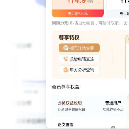
¥39
¥
¥
每日仅0.48元
每日仅
到期29元/月/省自动续费，可随时取消。
标讯详情查看
关键电话直连
甲方分析查询
会员尊享权益