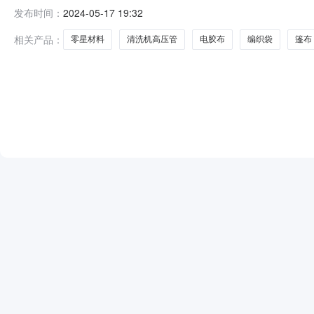
问题通知如下：一、本次采购物资：物资名称、规格、数量
发布时间：
2024-05-17 19:32
下达需求计划为准傅粉包56针绿网卷50铝直管95平方个20铝直管
相关产品：
零星材料
清洗机高压管
电胶布
编织袋
篷布