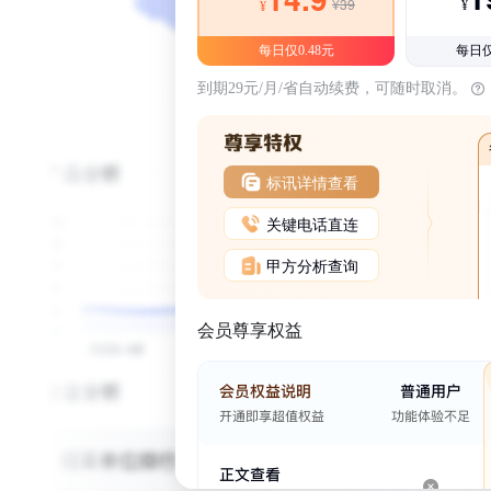
¥39
¥
¥
每日仅0.48元
每日仅
到期29元/月/省自动续费，可随时取消。
标讯详情查看
关键电话直连
甲方分析查询
会员尊享权益