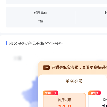
代理单位
-
家
地区分析/产品分析/企业分析
开通寻标宝会员，查看更多招采
VIP
单省会员
限购一次
最划算
1
首月试用
1
14.9