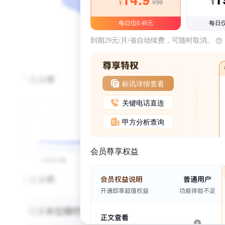
¥39
¥
¥
每日仅0.48元
每日仅
到期29元/月/省自动续费，可随时取消。
标讯详情查看
关键电话直连
甲方分析查询
会员尊享权益