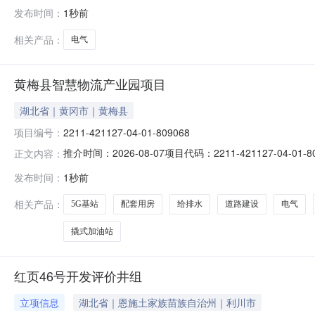
高科技有限公司状态报价中已有报价0家剩余天数4天报价起止时间2
发布时间：
1秒前
相关产品：
电气
黄梅县智慧物流产业园项目
湖北省｜黄冈市｜黄梅县
项目编号：
2211-421127-04-01-809068
推介时间：2026-08-07项目代码：2211-421127
正文内容：
80000㎡，主要建设零担货物仓、快递分拣仓、智能云
发布时间：
1秒前
明、绿化、监控等辅助工程、总投资（万元）：17610.
相关产品：
5G基站
配套用房
给排水
道路建设
电气
撬式加油站
红页46号开发评价井组
立项信息
湖北省｜恩施土家族苗族自治州｜利川市