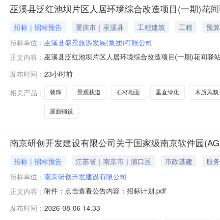
巫溪县泛红池坝片区人居环境综合改造项目(一期)花
招标｜招标预告
重庆市｜巫溪县
工程建筑
工程
预算
招标单位：
巫溪县盛景旅游发展(集团)有限公司
巫溪县泛红池坝片区人居环境综合改造项目(一期)花间驿
正文内容：
期)花间驿站、蝶恋花驿站建设项目招标法人或招标人名称（盖章
发布时间：
23小时前
373.1m2含土建、装饰,屋面铺设PP塑木地板，新建
建设面积
相关产品：
装饰
景观栈道
石材地面
垂直绿化
木质风貌
屋面铺设
南京研创开发建设有限公司关于国家级南京软件园(AG
招标｜招标预告
江苏省｜南京市｜浦口区
市政基建
服务
招标单位：
南京研创开发建设有限公司
附件：点击查看公告内容：招标计划.pdf
正文内容：
发布时间：
2026-08-06 14:33