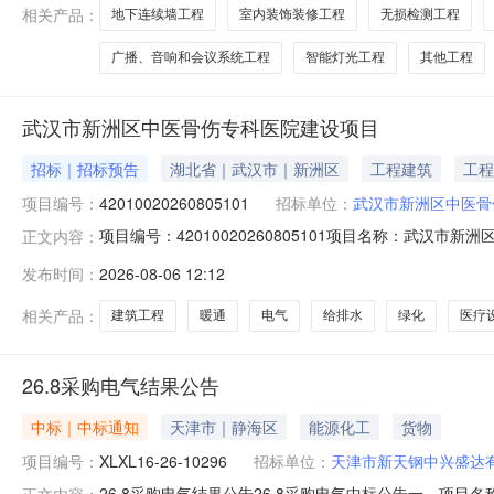
相关产品：
地下连续墙工程
室内装饰装修工程
无损检测工程
广播、音响和会议系统工程
智能灯光工程
其他工程
武汉市新洲区中医骨伤专科医院建设项目
招标｜招标预告
湖北省｜武汉市｜新洲区
工程建筑
工程
项目编号：
42010020260805101
招标单位：
武汉市新洲区中医骨
项目编号：42010020260805101项目名称：
正文内容：
性投资（万元）:0;国有非盈利性投资（万元）:0;非国有
发布时间：
2026-08-06 12:12
方米(约合17.95亩)，总建筑面积32036.05平方米，共
相关产品：
建筑工程
暖通
电气
给排水
绿化
医疗
26.8采购电气结果公告
中标｜中标通知
天津市｜静海区
能源化工
货物
项目编号：
XLXL16-26-10296
招标单位：
天津市新天钢中兴盛达
26.8采购电气结果公告26.8采购电气中标公告一、项目名称
正文内容：