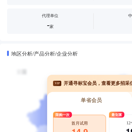
代理单位
-
家
地区分析/产品分析/企业分析
开通寻标宝会员，查看更多招采
VIP
单省会员
限购一次
最划算
1
首月试用
1
14.9