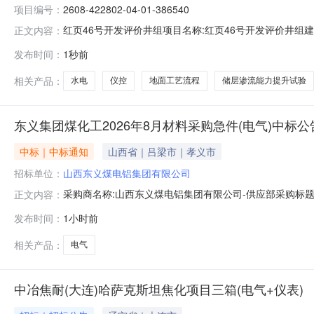
项目编号：
2608-422802-04-01-386540
红页46号开发评价井组项目名称:红页46号开发评价井组
正文内容：
储层渗流能力提升试验，配套完善双滤料过滤器撬，提升泵，撬装
发布时间：
1秒前
田分公司采气一厂法人代表姓名:黄华项目单位性质:国有及国
相关产品：
水电
仪控
地面工艺流程
储层渗流能力提升试验
东义集团煤化工2026年8月材料采购急件(电气)中标公
中标｜中标通知
山西省｜吕梁市｜孝义市
招标单位：
山西东义煤电铝集团有限公司
采购商名称:山西东义煤电铝集团有限公司-供应部采购标题
正文内容：
时间:2026-08-0714:33更多咨询请点击：
发布时间：
1小时前
相关产品：
电气
中冶焦耐(大连)哈萨克斯坦焦化项目三箱(电气+仪表)