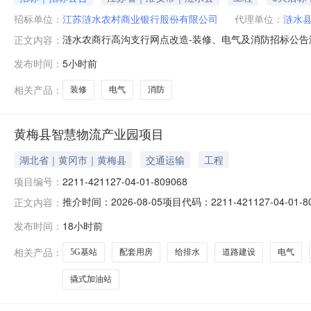
招标单位：
江苏涟水农村商业银行股份有限公司
代理单位：
涟水
涟水农商行高沟支行网点改造-装修、电气及消防招标公告
正文内容：
经批准，项目资金来源为自筹资金，招标人为江苏涟水农
发布时间：
5小时前
水农商行高沟支行网点改造-装修、电气及消防，具体要求
装修、电气及消防。三、投标人资格要求：
相关产品：
装修
电气
消防
黄梅县智慧物流产业园项目
湖北省｜黄冈市｜黄梅县
交通运输
工程
项目编号：
2211-421127-04-01-809068
推介时间：2026-08-05项目代码：2211-421127
正文内容：
80000㎡，主要建设零担货物仓、快递分拣仓、智能云
发布时间：
18小时前
明、绿化、监控等辅助工程、总投资（万元）：17610.
相关产品：
5G基站
配套用房
给排水
道路建设
电气
撬式加油站