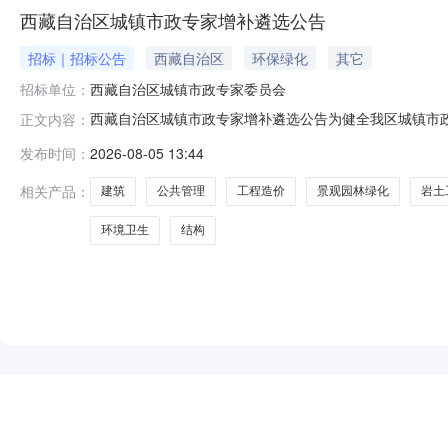
西藏自治区城镇市政专家增补遴选公告
招标｜招标公告
西藏自治区
环保绿化
其它
招标单位：
西藏自治区城镇市政专家委员会
西藏自治区城镇市政专家增补遴选公告为健全我区城镇市
正文内容：
镇市政专家委员会现面向区内外公开遴选市政领域专家，
发布时间：
2026-08-05 13:44
筑）、结构、给排水、电气、暖通、供氧、燃气、道路、
三、相关要求1.政治立场坚定，恪守行业职业道德，廉
相关产品：
建筑
公共管理
工程造价
景观园林绿化
岩土
环境卫生
结构
NEW
HOT
5折起