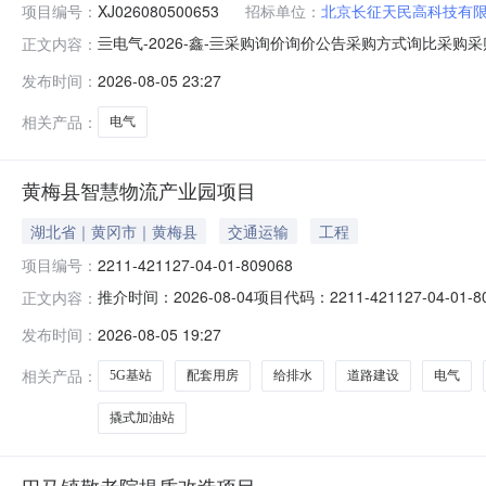
项目编号：
XJ026080500653
招标单位：
北京长征天民高科技有
亖电气-2026-鑫-亖采购询价询价公告采购方式询比采购采
正文内容：
技有限公司状态报价中已有报价0家剩余天数4天报价起止时间202
发布时间：
2026-08-05 23:27
相关产品：
电气
黄梅县智慧物流产业园项目
湖北省｜黄冈市｜黄梅县
交通运输
工程
项目编号：
2211-421127-04-01-809068
推介时间：2026-08-04项目代码：2211-421127
正文内容：
80000㎡，主要建设零担货物仓、快递分拣仓、智能云
发布时间：
2026-08-05 19:27
明、绿化、监控等辅助工程、总投资（万元）：17610.
相关产品：
5G基站
配套用房
给排水
道路建设
电气
撬式加油站