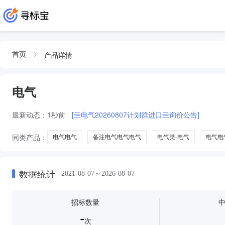
产品详情
首页
电气
最新动态：
1秒前
[亖电气20260807计划群进口亖询价公告]
同类产品：
电气电气
备注电气电气电气
电气类-电气
电气电
导电材料
电工电气
低压电气
电气系统
电气石
电气
数据统计
2021-08-07～2026-08-07
招标数量
-
次