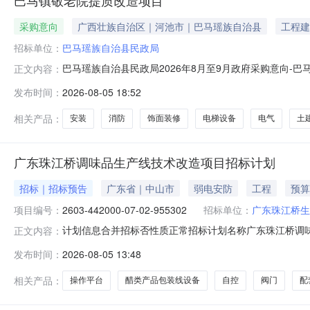
巴马镇敬老院提质改造项目
采购意向
广西壮族自治区｜河池市｜巴马瑶族自治县
工程建
招标单位：
巴马瑶族自治县民政局
巴马瑶族自治县民政局2026年8月至9月政府采购意向-
正文内容：
府采购意向采购单位：巴马瑶族自治县民政局采购项目名称：
发布时间：
2026-08-05 18:52
改造项目，主要实施养护楼改扩建、新增电梯、疏散楼梯
含土建施工及电梯设备采
相关产品：
安装
消防
饰面装修
电梯设备
电气
土
广东珠江桥调味品生产线技术改造项目招标计划
招标｜招标预告
广东省｜中山市
弱电安防
工程
预算
项目编号：
2603-442000-07-02-955302
招标单位：
广东珠江桥生
计划信息合并招标否性质正常招标计划名称广东珠江桥调味品
正文内容：
江桥生物科技股份有限公司招标人统一社会信用代码91442
发布时间：
2026-08-05 13:48
（含安装与服务）是否依法必招项目否投资项目代码2603-44
相关产品：
操作平台
醋类产品包装线设备
自控
阀门
配