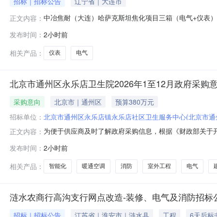
招标｜招标公告
辽宁省｜大连市
中冶焦耐（大连）哈萨克斯坦焦化项目三箱（电气+仪表）
正文内容：
发布时间：
2小时前
相关产品：
仪表
电气
北京市通州区永乐店卫生院2026年1至12月政府采购
采购意向
北京市｜通州区
预算380万元
招标单位：
北京市通州区永乐店镇永乐店社区卫生服务中心(北京市通
为便于供应商及时了解政府采购信息，根据《财政部关于开展
正文内容：
采购意向公开如下：序号预算单位名称采购项目名称采购需
发布时间：
2小时前
目标：本项目为北京市通州区永乐店卫生院下属卫生服务
范围为建筑物的建筑装饰、给排水
相关产品：
智能化
暖通空调
消防
室外工程
电气
涟水农商行高沟支行网点改造-装修、电气及消防招标
招标｜招标公告
江苏省｜淮安市｜涟水县
工程
6天后标