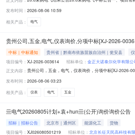
式：采购人：天津市新天钢中兴盛达有限公司联系人：冯超联
发布时间：
2026-08-06 10:59
报投诉，倡导实名。1、手机号码：15930959111；2、微信号码
相关产品：
电气
贵州公司,五金,电气,仪表询价,分项中标[XJ-2026-003
中标｜中标通知
贵州省｜黔南布依族苗族自治州｜瓮安县
仪
项目编号：
XJ-2026-003614
招标单位：
金正大诺泰尔化学有限公
贵州公司，五金，电气，仪表询价，分项中标[XJ-2026-00
正文内容：
人：项目名称：贵州公司，五金，电气，仪表询价，分项中标项目编号
发布时间：
2026-08-06 03:23
2026年08月05日23:22调整为2026年08月06日12
相关产品：
仪表
电气
五金
亖电气20260805计划+袁+hun亖(公开)询价询价公告
招标｜招标公告
北京市｜通州区
能源化工
货物
项目编号：
XJ026080501219
招标单位：
北京长征天民高科技有