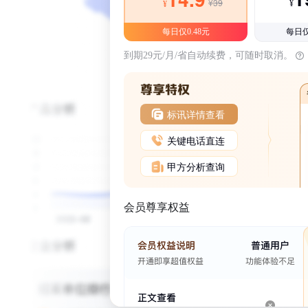
¥39
¥
¥
每日仅0.48元
每日仅
到期29元/月/省自动续费，可随时取消。
标讯详情查看
关键电话直连
甲方分析查询
会员尊享权益