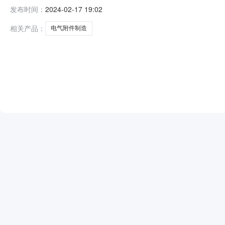
编号：SPGSS-20240202012项目类型：物资类招标
发布时间：
2024-02-17 19:02
门机梯子平台、电气附件制造评审日期：2024年02月05
相关产品：
电气附件制造