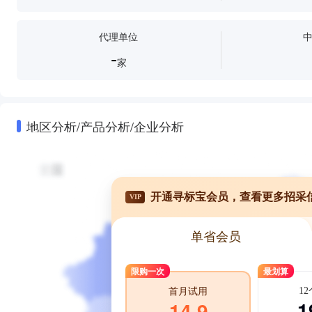
代理单位
-
家
地区分析/产品分析/企业分析
开通寻标宝会员，查看更多招采
VIP
单省会员
限购一次
最划算
1
首月试用
1
14.9