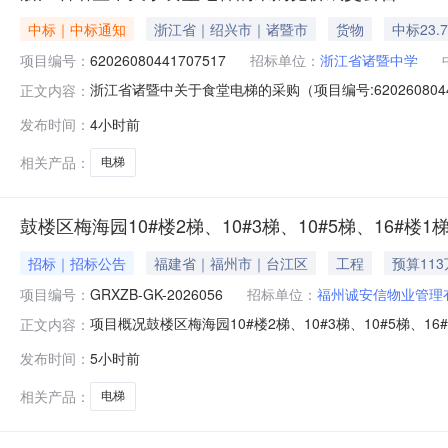
中标｜中标通知
浙江省｜绍兴市｜诸暨市
货物
中标23.
项目编号：
62026080441707517
招标单位：
浙江省诸暨中学
浙江省诸暨中关于食堂电梯的采购（项目编号:6202608
正文内容：
号：62026080441707517项目联系人：超级机构管理
发布时间：
4小时前
0413:50-2026-08-0717:00二、采购单位信
相关产品：
电梯
鼓楼区梅海园10#楼2梯、10#3梯、10#5梯、16#楼
招标｜招标公告
福建省｜福州市｜台江区
工程
预算11
项目编号：
GRXZB-GK-2026056
招标单位：
福州诚安信物业管理
项目概况鼓楼区梅海园10#楼2梯、10#3梯、10#5梯、
正文内容：
日09点30分（北京时间）前在福建国瑞信招标有限公司提交投
发布时间：
5小时前
16#楼1梯、16#楼3梯电梯更换采购工程项目采购方式：公开招
相关产品：
电梯