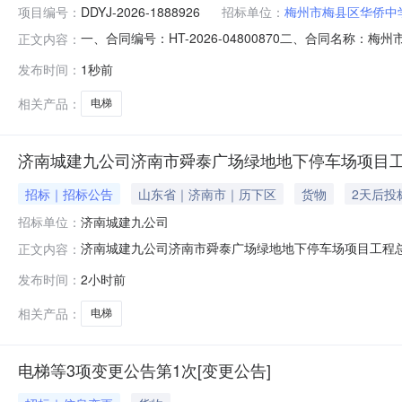
项目编号：
DDYJ-2026-1888926
招标单位：
梅州市梅县区华侨中
一、合同编号：HT-2026-04800870二、合同名称：
正文内容：
侨中学电梯（定制化服务）定点采购五、合同主体采购人（甲
发布时间：
1秒前
商（乙方）：梅州市源兴电梯工程有限公司地址：梅州市梅县
相关产品：
电梯
济南城建九公司济南市舜泰广场绿地地下停车场项目
招标｜招标公告
山东省｜济南市｜历下区
货物
2天后投
招标单位：
济南城建九公司
济南城建九公司济南市舜泰广场绿地地下停车场项目工程
正文内容：
【电梯】采购组织邀请报价。根据各单位报价确定成交供
发布时间：
2小时前
阅读原文下载附件（附件清单：材料报价单、采购说明）。
址。联系人：宋雷15288854516联
相关产品：
电梯
电梯等3项变更公告第1次[变更公告]