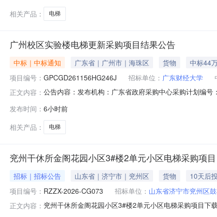
144216.70元（
相关产品：
电梯
广州校区实验楼电梯更新采购项目结果公告
中标｜中标通知
广东省｜广州市｜海珠区
货物
中标44
项目编号：
GPCGD261156HG246J
招标单位：
广东财经大学
公告内容：发布机构：广东省政府采购中心采购计划编号：440
正文内容：
责人：肖劲翔一、项目编号：GPCGD261156HG24
发布时间：
6小时前
商地址中标（成交）金额安川双菱电梯有限公司浙江省湖州市南
相关产品：
电梯
兖州干休所金阁花园小区3#楼2单元小区电梯采购项目
招标｜招标公告
山东省｜济宁市｜兖州区
货物
10天后
项目编号：
RZZX-2026-CG073
招标单位：
山东省济宁市兖州区鼓
兖州干休所金阁花园小区3#楼2单元小区电梯采购项目下载存证
正文内容：
目阅读量9兖州干休所金阁花园小区3#楼2单元小区电梯