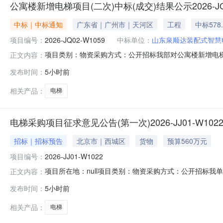
公寓楼新增电梯项目(二次)中标(成交)结果公示2026-JQ0
中标｜中标通知
广东省｜广州市｜天河区
工程
中标578
项目编号：
2026-JQ02-W1059
中标单位：
山东泉顺达装配式智慧
项目类别：物资采购方式：公开招标我部对公寓楼新增电
正文内容：
新增电梯项目(二次)二、项目编号：2026-JQ02-W10
发布时间：
5小时前
公司第2名：快意电梯股份有限公司第3名：美迪斯电梯有
报价金额
相关产品：
电梯
电梯采购项目征求意见公告(第一次)2026-JJ01-W102
招标｜招标预告
北京市｜西城区
货物
预算560万元
项目编号：
2026-JJ01-W1022
项目所在地：null项目类别：物资采购方式：公开招标
正文内容：
求参数的完整性、合理性、公正性提出意见建议，防止出现倾
发布时间：
5小时前
目、促进公平公正、确保采购质量、提高采购效益，切实
体意见建议。【本公告为需求公示公
相关产品：
电梯