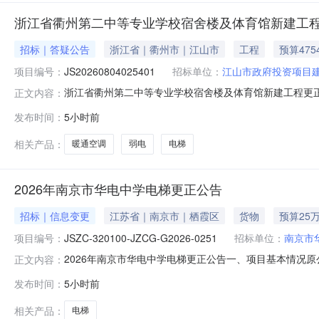
浙江省衢州第二中等专业学校宿舍楼及体育馆新建工
招标｜答疑公告
浙江省｜衢州市｜江山市
工程
预算475
项目编号：
JS20260804025401
招标单位：
江山市政府投资项目
浙江省衢州第二中等专业学校宿舍楼及体育馆新建工程更正公
正文内容：
4506.3678万元。二、原招标公告3.投标人资格要求
发布时间：
5小时前
以上资质。三、原招标文件投标人须知前附表3.2.4最高投标
件
相关产品：
暖通空调
弱电
电梯
2026年南京市华电中学电梯更正公告
招标｜信息变更
江苏省｜南京市｜栖霞区
货物
预算25
项目编号：
JSZC-320100-JZCG-G2026-0251
招标单位：
南京市
2026年南京市华电中学电梯更正公告一、项目基本情况原公告的
正文内容：
期：2026-07-24二、更正信息更正事项：采购文件更正内
发布时间：
5小时前
9时30分。2、招标文件第四章采购需求（二）商务要求
相关产品：
电梯