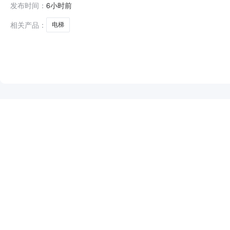
发布时间：
6小时前
公告如下：一、项目基本情况项目编号：RZZX-2026-
相关产品：
电梯
NEW
HOT
5折起
暂时没有搜索结果…