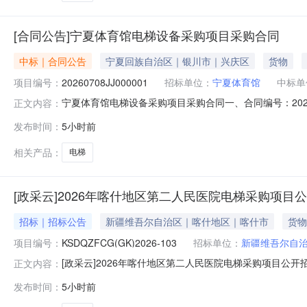
[合同公告]宁夏体育馆电梯设备采购项目采购合同
中标｜合同公告
宁夏回族自治区｜银川市｜兴庆区
货物
项目编号：
20260708JJ000001
招标单位：
宁夏体育馆
中标单
宁夏体育馆电梯设备采购项目采购合同一、合同编号：202608
正文内容：
称：宁夏体育馆电梯设备采购项目五、合同主体采购人（甲方
发布时间：
5小时前
司地址：宁夏固原市原州区长城路祥和家园1号楼临街门店1
相关产品：
电梯
[政采云]2026年喀什地区第二人民医院电梯采购项目
招标｜招标公告
新疆维吾尔自治区｜喀什地区｜喀什市
货物
项目编号：
KSDQZFCG(GK)2026-103
招标单位：
新疆维吾尔自
[政采云]2026年喀什地区第二人民医院电梯采购项目公
正文内容：
于2026年09月02日11:00（北京时间）前递交投标文件
发布时间：
5小时前
式：公开招标预算金额（元）：849999最高限价（元）：8