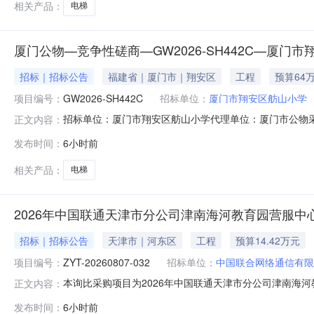
相关产品：
电梯
厦门公物—竞争性磋商—GW2026-SH442C—厦
招标｜招标公告
福建省｜厦门市｜翔安区
工程
预算64
项目编号：
GW2026-SH442C
招标单位：
厦门市翔安区舫山小学
招标单位：厦门市翔安区舫山小学代理单位：厦门市公物采购
正文内容：
竞争性磋商—GW2026-SH442C—厦门市翔安区舫
发布时间：
6小时前
购招投标有限公司对GW2026-SH442C厦门市翔安
供应商前来提交响
相关产品：
电梯
2026年中国联通天津市分公司津南海河教育园营服
招标｜招标公告
天津市｜河东区
工程
预算14.42万元
项目编号：
ZYT-20260807-032
招标单位：
中国联合网络通信有限
本询比采购项目为2026年中国联通天津市分公司津南海河教
正文内容：
司天津市分公司，地址为：天津市和平区新兴路27号,采
发布时间：
6小时前
有提供标的物能力的潜在应答人（以下简称应答人）以电子形