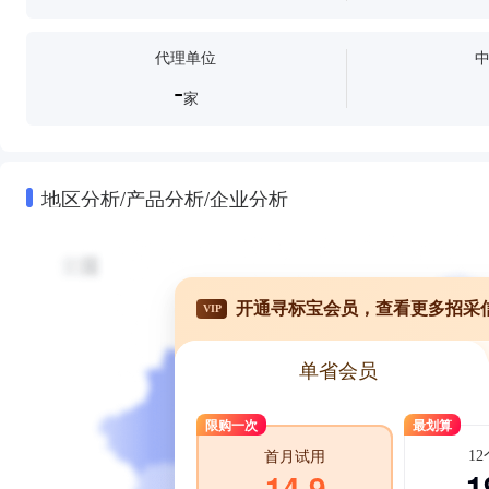
代理单位
-
家
地区分析/产品分析/企业分析
开通寻标宝会员，查看更多招采
VIP
单省会员
限购一次
最划算
1
首月试用
1
14.9