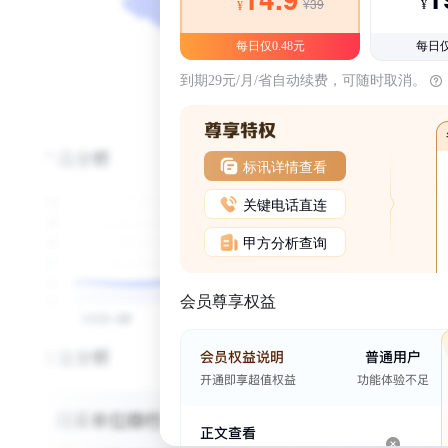
¥39
¥
¥
每日仅0.48元
每日仅
到期29元/月/省自动续费，可随时取消。
标讯详情查看
关键电话直连
甲方分析查询
会员尊享权益