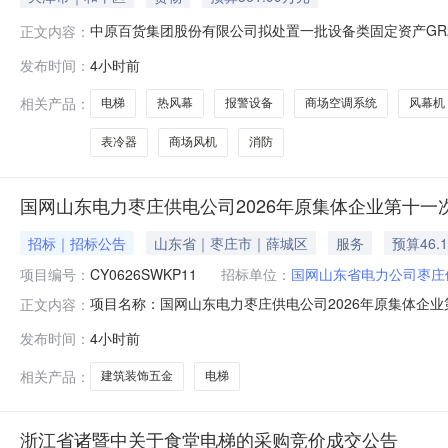
中原百货集团股份有限公司拟处置一批设备类固定资产GR2026TJ
正文内容：
天津所在地区交易机构联系方式项目负责人:李小石联系电话:02
发布时间：
4小时前
1100000010120100647305000656开户银行浙商
相关产品：
电梯
热风幕
报警设备
商场空调系统
风幕机
表冷器
商场风机
消防
国网山东电力枣庄供电公司2026年原集体企业第十
招标｜招标公告
山东省｜枣庄市｜薛城区
服务
预算46.
项目编号：
CY0626SWKP11
招标单位：
国网山东省电力公司枣庄
项目名称：国网山东电力枣庄供电公司2026年原集体企
正文内容：
2026年原集体企业第十一次物资授权谈判采购采购公告（
发布时间：
4小时前
所属子分公司（以下简称“项目单位”），项目资金来自企
团有限公司（以下简称“采购代
相关产品：
建筑装饰五金
电梯
浙江省诸暨中关于食堂电梯的采购竞价成交公告