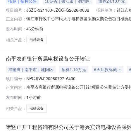
招标｜招标公告
江苏省｜镇江市｜润州区
预算24.10万元
项目编号：
JSZC-321100-JZCG-G2026-0032
招标单位：
镇江市
镇江市行政中心市民大厅电梯设备采购采购公告项目概况镇江市行
正文内容：
件，并于2026-09-0109:30（北京时间）前递交投标文
发布时间：
46分钟前
额：24.100000万元最高限价（如有）：24.1万元
相关产品：
电梯设备
南平农商银行所属电梯设备公开转让
福建省｜南平市｜建阳区
预算1.10万元
6天后投标截止
项目编号：
NPCJ(WJ)20260727-A430
南平农商银行所属电梯设备公开转让项目公告受转让方委
正文内容：
编号数量挂牌价（元）竞价保证金（元）竞价方式南平农商银行所属
发布时间：
1小时前
并取得相关单位备案审核。2.本项目广泛征集竞标人，不
公司所属的杭
相关产品：
电梯设备
诸暨正开工程咨询有限公司关于港兴宾馆电梯设备采