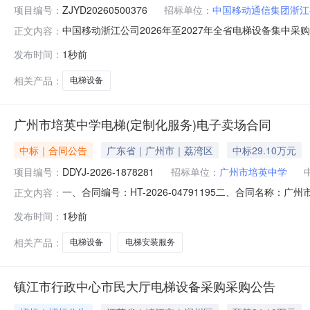
项目编号：
ZJYD20260500376
招标单位：
中国移动通信集团浙江
中国移动浙江公司2026年至2027年全省电梯设备集中采
正文内容：
发布时间：
1秒前
相关产品：
电梯设备
广州市培英中学电梯(定制化服务)电子卖场合同
中标｜合同公告
广东省｜广州市｜荔湾区
中标29.10万元
项目编号：
DDYJ-2026-1878281
招标单位：
广州市培英中学
一、合同编号：HT-2026-04791195二、合同名称：
正文内容：
（定制化服务）定点采购五、合同主体采购人（甲方）：广州
发布时间：
1秒前
限公司地址：桂城街道联系方式：13928610969六、
相关产品：
电梯设备
电梯安装服务
镇江市行政中心市民大厅电梯设备采购采购公告