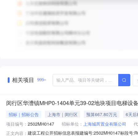
相关项目
999+
闵行区华漕镇MHP0-1404单元39-02地块项目电梯
招标｜招标公告
上海市｜闵行区
预算667.80万元
6天后
项目编号：
2502MH0147
招标单位：
上海城芮置业有限公司
代
建设工程公开招标信息表报建编号:2502MH0147标段号:
正文内容：