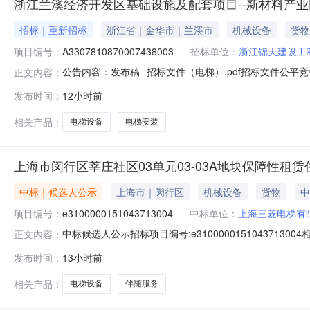
浙江兰溪经济开发区基础设施及配套项目--新材料产业
招标｜重新招标
浙江省｜金华市｜兰溪市
机械设备
货物
项目编号：
A3307810870007438003
招标单位：
浙江锦天建设工
公告内容：发布稿--招标文件（电梯）.pdf招标文件公平竞争审查
正文内容：
发布时间：
12小时前
相关产品：
电梯设备
电梯安装
上海市闵行区莘庄社区03单元03-03A地块保障性租
中标｜候选人公示
上海市｜闵行区
机械设备
货物
中
项目编号：
e3100000151043713004
中标单位：
上海三菱电梯有
中标候选人公示招标项目编号:e310000015104371300
正文内容：
电梯设备采购及伴随服务公示内容:第一中标候选人：上海三菱
发布时间：
13小时前
标价格：464.4000，得分/投票：87.7600；公示发布时间:2026-
相关产品：
电梯设备
伴随服务