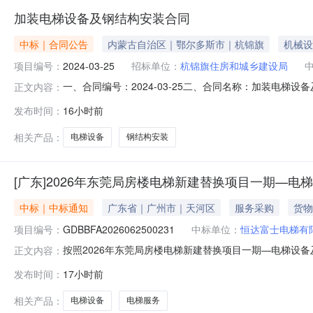
加装电梯设备及钢结构安装合同
中标｜合同公告
内蒙古自治区｜鄂尔多斯市｜杭锦旗
机械设
项目编号：
2024-03-25
招标单位：
杭锦旗住房和城乡建设局
一、合同编号：2024-03-25二、合同名称：加装电梯
正文内容：
方）：杭锦旗住房和城乡建设局地址：杭锦旗锡尼镇联系方式
发布时间：
16小时前
区14号楼404号房联系方式：15048761188六、合
相关产品：
电梯设备
钢结构安装
[广东]2026年东莞局房楼电梯新建替换项目一期—电
中标｜中标通知
广东省｜广州市｜天河区
服务采购
货物
项目编号：
GDBBFA2026062500231
中标单位：
恒达富士电梯有
按照2026年东莞局房楼电梯新建替换项目一期—电梯设备及
正文内容：
交供应商名称1恒达富士电梯有限公司采购代理机构：广东省电
发布时间：
17小时前
相关产品：
电梯设备
电梯服务