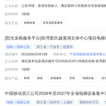
公告详情：各潜在投标人：陶店新村小区既有住宅加装电梯项
正文内容：
疑，具体如下：问题1：招标文件第二页1、项目基本情况1.
发布时间：
1秒前
部分：①电梯设备部分最高限价为550万元，采用金额报
报价，下浮
相关产品：
电梯设备
安装及配套服务
[阳光采购服务平台]前湾新区越溪湖文体中心项目电
招标｜招标公告
浙江省｜宁波市｜慈溪市
项目编号：
GC2026JC05128
招标单位：
宁波海赋旅游发展有限公
项目基本信息项目编号:GC2026JC05128项目名称
正文内容：
经办人:罗老师联系电话:13586501988系统使用费(元):
发布时间：
1秒前
试、检测、验收、技术培训、售后服务及保修服务等相关服务，具
相关产品：
检测
验收
保修服务
安装
电梯设备
技
中国移动浙江公司2026年至2027年全省电梯设备集
招标｜招标公告
浙江省｜杭州市｜上城区
预算840万元