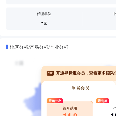
代理单位
-
家
地区分析/产品分析/企业分析
开通寻标宝会员，查看更多招采
VIP
单省会员
限购一次
最划算
1
首月试用
1
14.9