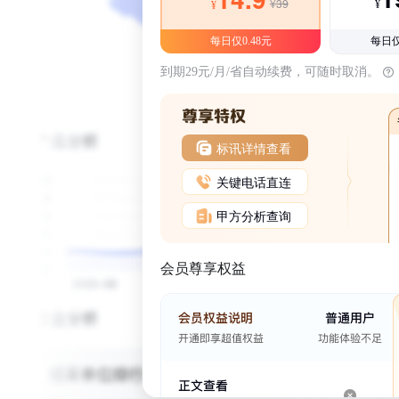
¥39
¥
¥
每日仅0.48元
每日仅
到期29元/月/省自动续费，可随时取消。
标讯详情查看
关键电话直连
甲方分析查询
会员尊享权益