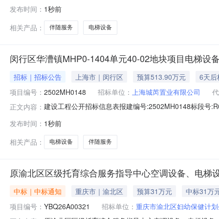
联系电话:25259168招标标段名称:闵行区华漕镇MHP
发布时间：
1秒前
联友路）南至：纪育路北至：用地红线（近纪高路））工程规
相关产品：
伴随服务
电梯设备
闵行区华漕镇MHP0-1404单元40-02地块项目电梯
招标｜招标公告
上海市｜闵行区
预算513.90万元
6天后
项目编号：
2502MH0148
招标单位：
上海城芮置业有限公司
代
建设工程公开招标信息表报建编号:2502MH0148标段号:
正文内容：
联系电话:25259168招标标段名称:闵行区华漕镇MHP
发布时间：
1秒前
至：用地红线北至：用地红线（近纪高路））工程规模描述工程
相关产品：
电梯设备
伴随服务
原渝北区区级托育综合服务指导中心空调设备、电梯设备、厨
中标｜中标通知
重庆市｜渝北区
预算31万元
中标31万
项目编号：
YBQ26A00321
招标单位：
重庆市渝北区妇幼保健计划