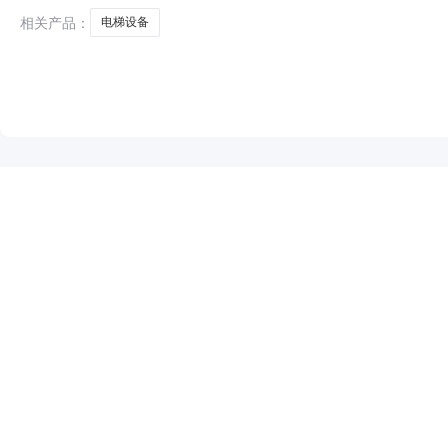
相关产品：
电梯设备
NEW
HOT
5折起
暂时没有搜索结果…