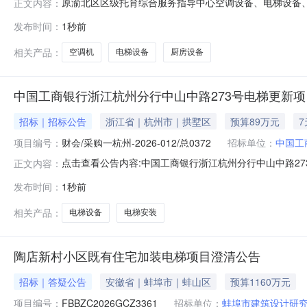
原渝北区区级托育综合服务指导中心空调设备、电梯设备、厨
正文内容：
综合服务指导中心空调设备、电梯设备、厨房设备等采购（第二次
发布时间：
1秒前
性谈判二、项目名称：原渝北区区级托育综合服务指导中
有限公司供应
相关产品：
空调机
电梯设备
厨房设备
中国工商银行浙江杭州分行中山中路273号电梯更新
招标｜招标公告
浙江省｜杭州市｜拱墅区
预算89万元
项目编号：
财会/采购一杭州-2026-012/总0372
招标单位：
中国工
点击查看公告内容:中国工商银行浙江杭州分行中山中路273
正文内容：
发布时间：
1秒前
相关产品：
电梯设备
电梯安装
陶店新村小区既有住宅加装电梯项目澄清公告
招标｜答疑公告
安徽省｜蚌埠市｜蚌山区
预算1160万元
项目编号：
FBBZC2026GCZ3361
招标单位：
蚌埠市建筑设计研