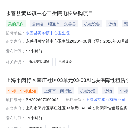
永善县黄华镇中心卫生院电梯采购项目
采购意向
云南省｜昭通市｜永善县
机械设备
货物
预
招标单位：
永善县黄华镇中心卫生院
永善县黄华镇中心卫生院2026年08月（至）2026年
正文内容：
善县黄华镇中心卫生院2026年08月（至）2026年0
发布时间：
17小时前
31.100000万元(人民币)采购品目：采购需求概况
工及垃圾清运；全权办理
相关产品：
电梯安装调试
电梯设备
上海市闵行区莘庄社区03单元03-03A地块保障性租
中标｜中标通知
上海市｜闵行区
机械设备
货物
中标
项目编号：
SH202607090002
招标单位：
上海城莘实业有限公司
上海市闵行区莘庄社区03单元03-03A地块保障性租赁
正文内容：
地块保障性租赁住房项目电梯设备采购及伴随服务.pdf
发布时间：
19小时前