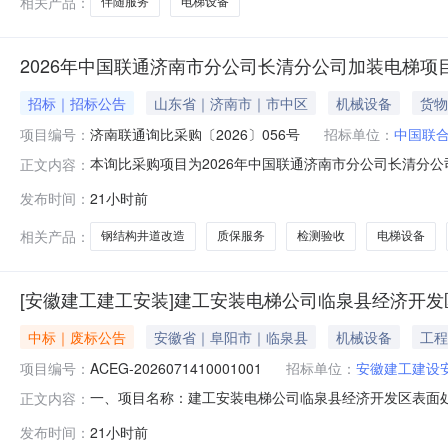
相关产品：
伴随服务
电梯设备
2026年中国联通济南市分公司长清分公司加装电梯项目
招标｜招标公告
山东省｜济南市｜市中区
机械设备
货物
项目编号：
济南联通询比采购〔2026〕056号
招标单位：
中国联
本询比采购项目为2026年中国联通济南市分公司长清分公
正文内容：
司，地址为：济南市市中区经十路21398号,采购代理
发布时间：
21小时前
标的物能力的潜在应答人（以下简称应答人）（电子形式）应
未配备电梯仅依靠楼
相关产品：
钢结构井道改造
质保服务
检测验收
电梯设备
[安徽建工建工安装]建工安装电梯公司临泉县经济开
中标｜废标公告
安徽省｜阜阳市｜临泉县
机械设备
工程
项目编号：
ACEG-2026071410001001
招标单位：
安徽建工建设
一、项目名称：建工安装电梯公司临泉县经济开发区表面处理中
正文内容：
集团电梯有限责任公司四、采购范围：电梯设备采购五、流标
发布时间：
21小时前