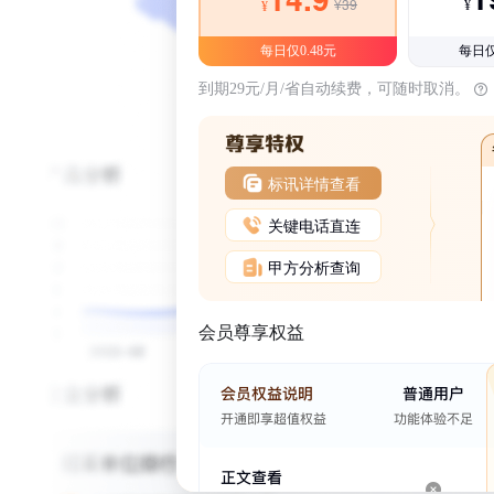
¥39
¥
¥
每日仅0.48元
每日仅
到期29元/月/省自动续费，可随时取消。
标讯详情查看
关键电话直连
甲方分析查询
会员尊享权益