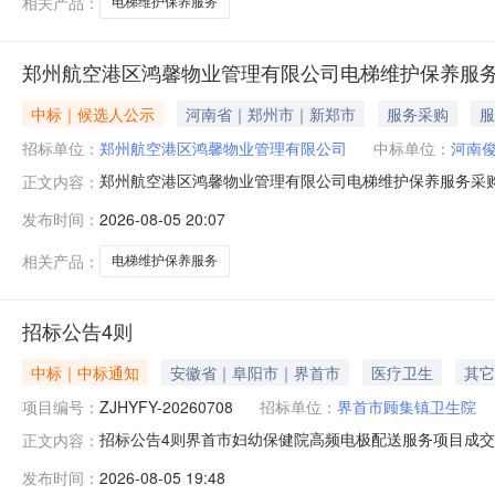
相关产品：
电梯维护保养服务
郑州航空港区鸿馨物业管理有限公司电梯维护保养服务
中标｜候选人公示
河南省｜郑州市｜新郑市
服务采购
服
招标单位：
郑州航空港区鸿馨物业管理有限公司
中标单位：
河南
郑州航空港区鸿馨物业管理有限公司电梯维护保养服务采
正文内容：
候选人公示郑州航空港区鸿馨物业管理有限公司电梯维护保
发布时间：
2026-08-05 20:07
标，现已完成评审，就本项目一标段发布成交候选人公示如
鸿公寓、豫康四标、豫康五六标、豫康
相关产品：
电梯维护保养服务
招标公告4则
中标｜中标通知
安徽省｜阜阳市｜界首市
医疗卫生
其它
项目编号：
ZJHYFY-20260708
招标单位：
界首市顾集镇卫生院
招标公告4则界首市妇幼保健院高频电极配送服务项目成交结
正文内容：
名称：南京见康见美医院管理咨询有限公司供应商地址：南京市
发布时间：
2026-08-05 19:48
称：界首市妇幼保健院高频电极配送服务项目服务范围：