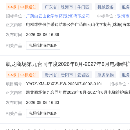
中标｜中标通知
广东省｜珠海市｜斗门区
机械设备
服务
招标单位：
广药白云山化学制药(珠海)有限公司
中标单位：
珠海市
电梯维护保养采购结果公告广药白云山化学制药(珠海)有
正文内容：
服务三、采购（招标）控制价总价包干￥82260元四、
发布时间：
2026-08-06 16:39
梯有限公司六、成交供应商、成交金额珠海市安达电梯有限公司
门区珠峰大道西六号316
相关产品：
电梯维护保养服务
凯龙商场第九合同年度2026年8月-2027年6月电梯
中标｜中标通知
贵州省｜贵阳市｜云岩区
服务采购
服务
项目编号：
YYGZ-XM-JZXCS-FW-202607-0002-0101
招标单位
凯龙商场第九合同年度2026年8月-2027年6月电梯维
正文内容：
商场第九合同年度2026年8月-2027年6月电梯维护保养服务采购
发布时间：
2026-08-06 16:33
服务采购成交公告1、项目名称:美凯龙商场第九合同年度2026
相关产品：
电梯维护保养服务