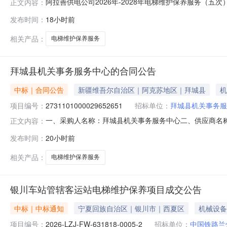
阿拉善供电公司2026年-2028年电梯维护保养服务（五次
正文内容：
2026-029-5）阿拉善供电公司2026年-2028年电梯
发布时间：
18小时前
管理办法》对成交候选人公示的规定，现将评审委员会推
相关产品：
电梯维护保养服务
拜城县机关事务服务中心的合同公告
中标｜合同公告
新疆维吾尔自治区｜阿克苏地区｜拜城县
机
项目编号：
2731101000029652651
招标单位：
拜城县机关事务服
一、采购人名称：拜城县机关事务服务中心二、供应商名
正文内容：
2731101000029652651五、合同编号：11N928
发布时间：
20小时前
1.003100031000服务要求或标的基本概况：七
13999677809传真
相关产品：
电梯维护保养服务
银川车站管辖客运站电梯维护保养项目成交公告
中标｜中标通知
宁夏回族自治区｜银川市｜西夏区
机械设备
项目编号：
2026-LZJ-FW-631818-0005-2
招标单位：
中国铁路兰