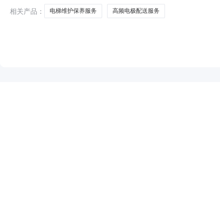
完成与此相关的配套服
相关产品：
电梯维护保养服务
高频电极配送服务
NEW
HOT
5折起
暂时没有搜索结果…