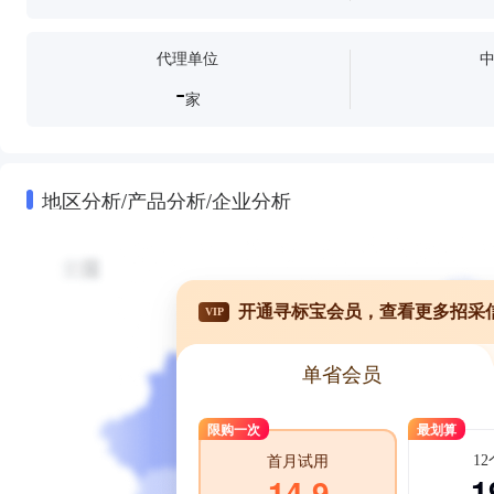
代理单位
-
家
地区分析/产品分析/企业分析
开通寻标宝会员，查看更多招采
VIP
单省会员
限购一次
最划算
1
首月试用
1
14.9