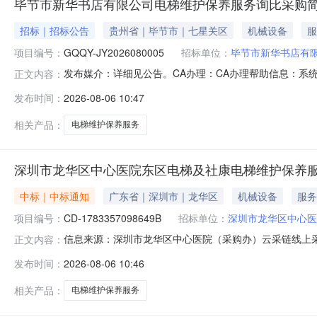
毕节市新华书店有限公司电梯维护保养服务询比采购
招标｜招标公告
贵州省｜毕节市｜七星关区
机械设备
服
项目编号：
GQQY-JY2026080005
招标单位：
毕节市新华书店有
发布媒介：详细见公告。CA办理：CA办理帮助信息：系统操
正文内容：
式：询比采购简易流程项目类型：服务项目名称:毕节市新华书
发布时间：
2026-08-06 10:47
有限公司电梯维护保养服务项目，共2台ENP500型曳引
护
相关产品：
电梯维护保养服务
深圳市龙华区中心医院东区电梯及社康电梯维护保养服
中标｜中标通知
广东省｜深圳市｜龙华区
机械设备
服务
项目编号：
CD-1783357098649B
招标单位：
深圳市龙华区中心医
信息来源：深圳市龙华区中心医院（采购办）云采链线上采
正文内容：
司代理机构联系人：黄小姐采购人联系人：孙楚荣深圳市龙华区中心医
发布时间：
2026-08-06 10:46
养服务项目（第三次）（项目编号：CD-178335709864
相关产品：
电梯维护保养服务