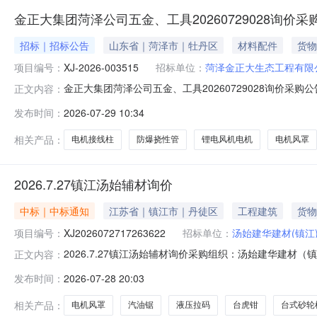
金正大集团菏泽公司五金、工具20260729028询价采
招标｜招标公告
山东省｜菏泽市｜牡丹区
材料配件
货物
项目编号：
XJ-2026-003515
招标单位：
菏泽金正大生态工程有限
金正大集团菏泽公司五金、工具20260729028询价采购公
正文内容：
有限公司就金正大集团菏泽公司五金、工具2026072902
发布时间：
2026-07-29 10:34
项目标名：金正大集团菏泽公司五金、工具2026072902
相关产品：
电机接线柱
防爆挠性管
锂电风机电机
电机风罩
2026.7.27镇江汤始辅材询价
中标｜中标通知
江苏省｜镇江市｜丹徒区
工程建筑
货物
项目编号：
XJ2026072717263622
招标单位：
汤始建华建材(镇江
2026.7.27镇江汤始辅材询价采购组织：汤始建华建材（镇江）
正文内容：
止时间：2026-07-2816:00:00投标截止时间：2026
发布时间：
2026-07-28 20:03
数量无锡玖润承工业设备有限公司电机风罩*Y225个4.0南通
相关产品：
电机风罩
汽油锯
液压拉码
台虎钳
台式砂轮