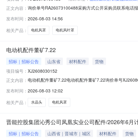
询价单号RA26073100488采购方式公开采购员联系电话报名
正文内容：
司-物资供应中心物料信息物料代码物料名称规格型号品牌采购数量计量
发布时间：
2026-08-03 14:56
机风罩Y355-φ700MM3.0个2026-08-31电机风叶罩YBZ-1
相关产品：
电机风罩
电机风叶罩
电动机配件董矿7.22
招标｜招标公告
山东省
材料配件
货物
项目编号：
XJ2608030152
电动机配件董矿7.22电动机配件董矿7.22询价单号XJ260
正文内容：
数量计划编号电机风罩电机风罩\型号:QABP132M4A\规格:大
发布时间：
2026-08-03 12:02
号:QABP132M4A\规格:大径310mm×小径260mm×高300
相关产品：
水晶头
电机风罩
晋能控股集团沁秀公司凤凰实业公司配件/2026年6月计
招标｜招标公告
山西省｜晋城市｜城区
材料配件
货物