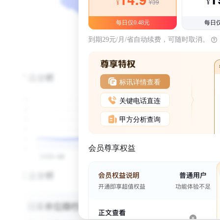
¥39
¥
¥
每日仅0.48元
每日仅
到期29元/月/省自动续费，可随时取消。
标讯详情查看
关键电话直连
甲方分析查询
会员尊享权益