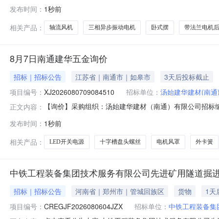
1210:21:00距结束剩余4天一、采购品信息序号采购品名
发布时间：
1秒前
径：75mm个3电机皮带轮φ300*55加厚，附图个4链条接
相关产品：
轴流风机
三相异步振动电机
卧式摆
带法兰电机
8月7日南通建华五金询价
招标｜招标公告
江苏省｜南通市｜如皋市
3天后投标截止
项目编号：
XJ2026080709084510
招标单位：
汤始建华建材(南通
【询价】采购组织：汤始建华建材（南通）有限公司招标编号：XJ20
正文内容：
1010:08:13投标截止时间：2026-08-1010:0
发布时间：
1秒前
标油漆*白色15.0千克购买前联系询价开孔器*Φ25*扩孔器*合金
相关产品：
LED开关电源
十字槽盘头螺丝
电机风罩
外卡簧
中铁工程装备集团技术服务有限公司先进矿用隧道掘进
招标｜招标公告
河南省｜郑州市｜管城回族区
货物
1天
项目编号：
CREGJF2026080604JZX
招标单位：
中铁工程装备集