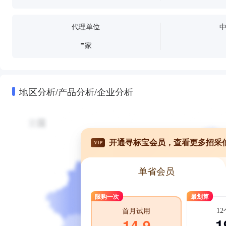
代理单位
-
家
地区分析/产品分析/企业分析
开通寻标宝会员，查看更多招采
VIP
单省会员
限购一次
最划算
1
首月试用
1
14.9