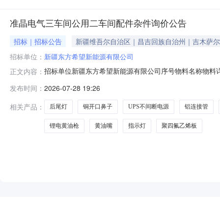
准晶电气三车间公用二车间配件杂件询价公告
招标｜招标公告
新疆维吾尔自治区｜昌吉回族自治州｜吉木萨尔
招标单位：
新疆东方希望新能源有限公司
招标单位新疆东方希望新能源有限公司序号物料名称物料详情数量
正文内容：
有限公司2排气管总成1.0套解放轻卡Q23-132E60F01Z5
发布时间：
2026-07-28 19:26
个1800~2200N·m≤4500r/min12~15°32*93mm0.85~1.0
相关产品：
后尾灯
铜开口鼻子
UPS不间断电源
铝连接管
锂电黄油枪
黄油嘴
指示灯
聚四氟乙烯板
NEW
HOT
5折起