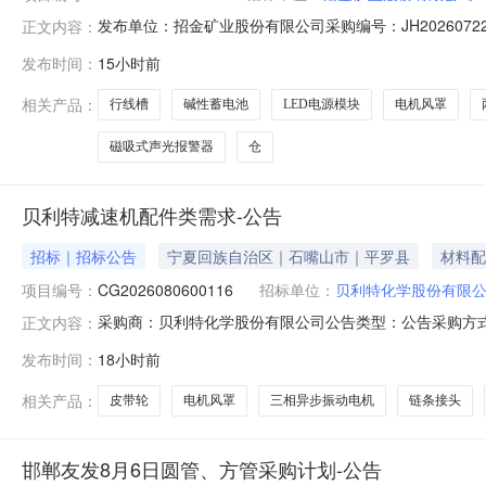
发布单位：招金矿业股份有限公司采购编号：JH2026072
正文内容：
位签订供应合同，并按合同供货。采购成交清单如下：(单
发布时间：
15小时前
11000071902LED灯射灯\200W\220V\接线式\型号
相关产品：
行线槽
碱性蓄电池
LED电源模块
电机风罩
磁吸式声光报警器
仓
贝利特减速机配件类需求-公告
招标｜招标公告
宁夏回族自治区｜石嘴山市｜平罗县
材料配
项目编号：
CG2026080600116
招标单位：
贝利特化学股份有限
采购商：贝利特化学股份有限公司公告类型：公告采购方式：采购
正文内容：
1210:21:00距结束剩余5天一、采购品信息序号采购品名
发布时间：
18小时前
径：75mm个3电机皮带轮φ300*55加厚，附图个4链条接头
相关产品：
皮带轮
电机风罩
三相异步振动电机
链条接头
邯郸友发8月6日圆管、方管采购计划-公告