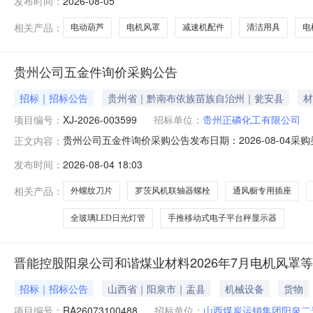
发布时间：
2026-08-05
动葫芦*220v无刷变频-300kg个1.0滨州亚格菲商贸有限公
相关产品：
电动葫芦
电机风罩
减速机配件
清洁用具
电
贵州公司五金件询价采购公告
招标｜招标公告
贵州省｜黔南布依族苗族自治州｜瓮安县
材
项目编号：
XJ-2026-003599
招标单位：
贵州正磷化工有限公司
贵州公司五金件询价采购公告发布日期：2026-08-04
正文内容：
平台进行招标采购，现公开邀请合格投标人进行网上电子投标。一
发布时间：
2026-08-04 18:03
数量：标的编码标的名称规格型号计量单位数量2020500002
相关产品：
外螺纹刀片
罗茨风机联轴器螺栓
通风橱专用插座
全玻璃LED日光灯管
手推移动式电子平台秤显示器
晋能控股阳泉公司和谐煤业材料2026年7月电机风罩
招标｜招标公告
山西省｜阳泉市｜盂县
机械设备
货物
项目编号：
RA26073100488
招标单位：
山西煤炭运销集团阳泉二