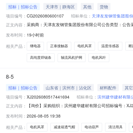
招标｜招标公告
天津市｜静海区
其他
货物
项目编号：
CG2026080600107
招标单位：
天津友发钢管集团股
采购商：天津友发钢管集团股份有限公司公告类型：公告采购方式：采
正文内容：
距结束剩余6小时一、采购品信息序号采购品名称规格单位1正泰接触器
发布时间：
19小时前
6接近开关PRL18-8DP个7轴流风机护网200个8电机风罩Y2
相关产品：
继电器
正泰接触器
电机风罩
温度传感器
断
高纯度焊锡条
轴流风机护网
电机风叶
8-5
招标｜招标公告
山东省｜滨州市｜沾化区
材料配件
其它
项目编号：
XJ2026080517441694
招标单位：
滨州建华建材有限
【询价】采购组织：滨州建华建材有限公司招标编号：XJ202608
正文内容：
0617:43:58投标截止时间：2026-08-0617:4
发布时间：
2026-08-05 19:38
机配件*减速箱透气帽*M24*1.510.0个加急询价减速机配件*
相关产品：
电机风罩
减速箱透气帽
电动葫芦
清洁用具