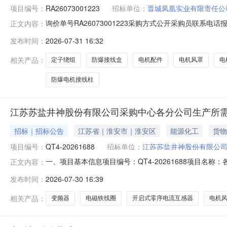
项目编号：
RA26073001223
招标单位：
晋城凤凰实业有限责任公
询价单号RA26073001223采购方式公开采购员联系电话报名
正文内容：
料代码物料名称规格型号品牌采购数量计量单位要求交货期备注成型绕
发布时间：
2026-07-31 16:32
2026-08-31维修电机55KW第一次采购防爆电机接线柱Φ16m
相关产品：
定子绕组
防爆接线盒
电机配件
电机风罩
电
防爆电机接线柱
江苏苏盐井神股份有限公司采购中心各分公司生产所需
招标｜招标公告
江苏省｜淮安市｜淮安区
能源化工
货物
项目编号：
QT4-20261688
招标单位：
江苏苏盐井神股份有限公
一、项目基本信息项目编号：QT4-20261688项目
正文内容：
明：1、具体采购需求请登陆系统查看；2、请供应商报价前
发布时间：
2026-07-30 16:39
则竞拍方向：反向竞拍（价格由高往下浮）最低报价数量：
税：是竞拍时
相关产品：
变频器
电磁铁线圈
开启式零序电流互感器
电机