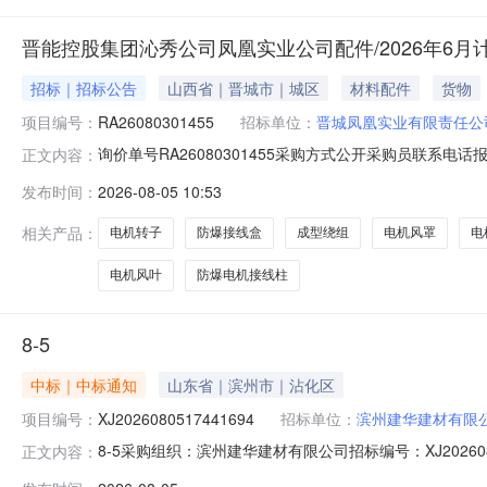
晋能控股集团沁秀公司凤凰实业公司配件/2026年6月
招标｜招标公告
山西省｜晋城市｜城区
材料配件
货物
项目编号：
RA26080301455
招标单位：
晋城凤凰实业有限责任公
询价单号RA26080301455采购方式公开采购员联系电话报名
正文内容：
料代码物料名称规格型号品牌采购数量计量单位要求交货期备注电机风罩
发布时间：
2026-08-05 10:53
2026-09-30维修电机110KW第一次采购电机内油盖φ170mm
相关产品：
电机转子
防爆接线盒
成型绕组
电机风罩
电
电机风叶
防爆电机接线柱
8-5
中标｜中标通知
山东省｜滨州市｜沾化区
项目编号：
XJ2026080517441694
招标单位：
滨州建华建材有限
8-5采购组织：滨州建华建材有限公司招标编号：XJ202608051
正文内容：
标截止时间：2026-08-0617:43:58经办人：王传