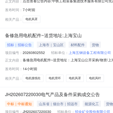
点击查看公告内容:中铁工程装备集团技术服务有限公司先进
正文内容：
发布时间：
7小时前
相关产品：
电机风罩
备修急用电机配件~送货地址:上海宝山
招标｜招标公告
上海市｜宝山区
材料配件
货物
项目编号：
20260802552
招标单位：
上海五钢设备工程有限公司
备修急用电机配件~送货地址：上海宝山公开采购/物资/上海五
正文内容：
内容:电机配件预计采购时间:2026-08-06联系人:冯国龙联
发布时间：
14小时前
件~送货地址：上海宝山采购联系人:冯国龙采购联系人电话:1
相关产品：
电机接线柱
电机滑环
电机风罩
电机风叶
JH202607220030电气产品及备件采购成交公告
中标｜中标通知
山东省｜烟台市｜招远市
能源化工
货物
项目编号：
JH202607220030
招标单位：
招金矿业股份有限公司