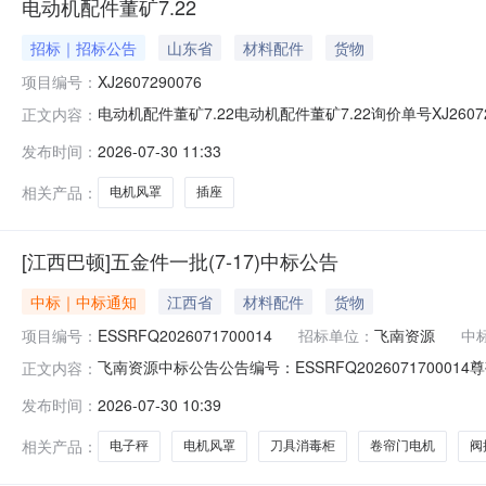
电动机配件董矿7.22
招标｜招标公告
山东省
材料配件
货物
项目编号：
XJ2607290076
电动机配件董矿7.22电动机配件董矿7.22询价单号XJ260
正文内容：
数量计划编号电机风罩电机风罩\型号:QABP132M4A\规格:大
发布时间：
2026-07-30 11:33
号:QABP132M4A\规格:大径310mm×小径260mm×高300
相关产品：
电机风罩
插座
[江西巴顿]五金件一批(7-17)中标公告
中标｜中标通知
江西省
材料配件
货物
项目编号：
ESSRFQ2026071700014
招标单位：
飞南资源
中
飞南资源中标公告公告编号：ESSRFQ20260717000
正文内容：
员会评审、推荐和采购人员确认，已经得出初步评审结果，现将
发布时间：
2026-07-30 10:39
式：询价/招标四、成交供应商候选人信息如下：标的编号标的
相关产品：
电子秤
电机风罩
刀具消毒柜
卷帘门电机
阀