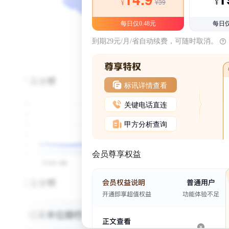
¥39
¥
¥
每日仅0.48元
每日仅
到期29元/月/省自动续费，可随时取消。
标讯详情查看
关键电话直连
甲方分析查询
会员尊享权益