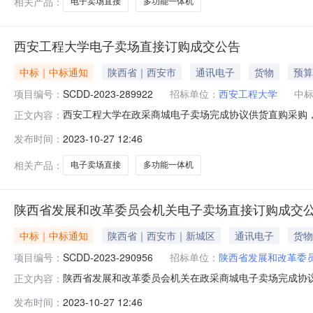
相关产品：
电子卖场直接
多功能一体机
西安工程大学电子卖场直接订购成交公告
中标｜中标通知
陕西省｜西安市
通讯电子
货物
预算
项目编号：
SCDD-2023-289922
招标单位：
西安工程大学
中
西安工程大学在政采商城电子卖场完成协议供货直购采购，采
正文内容：
额(元)：2,799.00成交时间：2023-10-1816:48:0
发布时间：
2023-10-27 12:46
二、采购结果成交供应商：陕西康博机电有限公司成交时间：2023-
相关产品：
电子卖场直接
多功能一体机
陕西省发展和改革委员会机关电子卖场直接订购成交
中标｜中标通知
陕西省｜西安市｜新城区
通讯电子
货物
项目编号：
SCDD-2023-290956
招标单位：
陕西省发展和改革委
陕西省发展和改革委员会机关在政采商城电子卖场完成协议供
正文内容：
关所属区域：陕西省本级预算金额(元)：920.00成交时间：2023
发布时间：
2023-10-27 12:46
购方式：电子卖场（超市直购)二、采购结果成交供应商：西安厚源