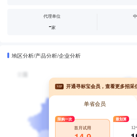
代理单位
-
家
地区分析/产品分析/企业分析
开通寻标宝会员，查看更多招采
VIP
单省会员
限购一次
最划算
1
首月试用
1
14.9