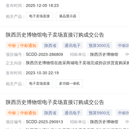
场直接订购项目四、采购品目名称：液晶显示器五、采购预算金额（
发布时间：
2025-12-05 18:23
相关产品：
电子卖场直接
液晶显示器
陕西历史博物馆电子卖场直接订购成交公告
中标｜中标通知
陕西省
通讯电子
预算3000元
中标2
项目编号：
SCDD-2023-286809
招标单位：
陕西历史博物馆
陕西历史博物馆在政采商城电子卖场完成协议供货直购采购，
正文内容：
算金额(元)：3,000.00成交时间：2023-09-2009:3
发布时间：
2023-10-30 22:19
购)二、采购结果成交供应商：陕西佳途数码科技有限公司成交时间：
相关产品：
电子卖场直接
多功能一体机
陕西历史博物馆电子卖场直接订购成交公告
中标｜中标通知
陕西省
通讯电子
预算5900元
中标5
项目编号：
SCDD-2023-290913
招标单位：
陕西历史博物馆