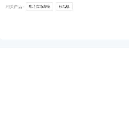
相关产品：
电子卖场直接
碎纸机
NEW
HOT
5折起
暂时没有搜索结果…