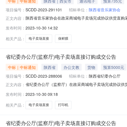
中标｜中标通知
陕西省｜西安市
通讯电子
预算735元
项目编号：
SCDD-2023-291101
招标单位：
陕西省音乐家协会
陕西省音乐家协会在政采商城电子卖场完成协议供货直购采购
正文内容：
级预算金额(元)：735.60成交时间：2023-10-2617:
发布时间：
2023-10-30 14:32
直购)二、采购结果成交供应商：珠海纳思达智数电子商务有限公司
相关产品：
电子卖场直接
保鲜膜
省纪委办公厅(监察厅)电子卖场直接订购成交公告
中标｜中标通知
陕西省
办公文教
货物
预算5000元
项目编号：
SCDD-2023-288006
招标单位：
陕西省纪委办公厅
省纪委办公厅（监察厅）在政采商城电子卖场完成协议供货直
正文内容：
域：陕西省本级预算金额(元)：5,000.00成交时间：2023-0
发布时间：
2023-10-30 09:18
式：电子卖场（超市直购)二、采购结果成交供应商：西安联盛科技
相关产品：
电子卖场直接
打印机
省纪委办公厅(监察厅)电子卖场直接订购成交公告