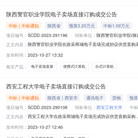
陕西警官职业学院电子卖场直接订购成交公告
中标｜中标通知
陕西省
预算3.20万元
中标1.09万元
项目编号：
SCDD-2023-291196
招标单位：
陕西警官职业学院(陕
陕西警官职业学院在政采商城电子卖场完成协议供货直购采购
正文内容：
级预算金额(元)：32,000.00成交时间：2023-10-271
发布时间：
2023-10-27 13:32
场（超市直购)二、采购结果成交供应商：陕西诚智信泰信息科技有限
相关产品：
电子卖场直接
便携式计算机
台式计算机
西安工程大学电子卖场直接订购成交公告
中标｜中标通知
陕西省｜西安市
通讯电子
货物
预算
项目编号：
SCDD-2023-290108
招标单位：
西安工程大学
中
西安工程大学在政采商城电子卖场完成协议供货直购采购，采
正文内容：
额(元)：2,175.00成交时间：2023-10-1915:52:3
发布时间：
2023-10-27 12:46
二、采购结果成交供应商：西安市鸿瑞办公设备有限公司成交时间：2