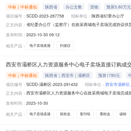
中标｜中标通知
陕西省
办公文教
货物
预算5.80万元
项目编号：
SCDD-2023-287758
招标单位：
陕西省纪委办公厅
省纪委办公厅（监察厅）在政采商城电子卖场完成协议供货直
正文内容：
域：陕西省本级预算金额(元)：58,000.00成交时间：2023-
发布时间：
2023-10-30 09:12
式：电子卖场（超市直购)二、采购结果成交供应商：西安佳通电子
相关产品：
电子卖场直接
扫描仪
西安市灞桥区人力资源服务中心电子卖场直接订购成
中标｜中标通知
陕西省｜西安市｜灞桥区
预算1780元
项目编号：
SCDD-灞桥区-2023-291432
招标单位：
西安市灞桥区
西安市灞桥区人力资源服务中心在政采商城电子卖场完成协议
正文内容：
力资源服务中心所属区域：西安市预算金额(元)：1,780.00成交时
发布时间：
2023-10-30
40117采购方式：电子卖场（超市直购)二、采购结果成交供应
相关产品：
电子卖场直接
鼓粉盒
复印纸
墨粉盒
碳粉