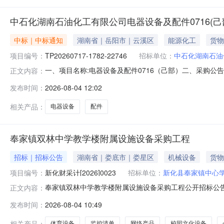
中石化湖南石油化工有限公司电器设备及配件0716(
中标｜中标通知
湖南省｜岳阳市｜云溪区
能源化工
货物
项目编号：
TP20260717-1782-22746
招标单位：
中石化湖南石油
一、项目名称:电器设备及配件0716（己部）二、采购公告/邀
正文内容：
联系信息：联系人:孙振魁单位:中石化湖南石油化工有限公司联系电话:
发布时间：
2026-08-04 12:02
公司尚未注册请点击"我要注册"。注册信息提交后，我们
相关产品：
电器设备
配件
奉家镇双林中学教学楼附属设施设备采购工程
招标｜招标公告
湖南省｜娄底市｜娄星区
机械设备
货物
项目编号：
新化财采计[2026]0023
招标单位：
新化县奉家镇中心
奉家镇双林中学教学楼附属设施设备采购工程公开招标公告
正文内容：
邀请合格投标人参加投标。一、采购项目基本信息1、采购项
发布时间：
2026-08-04 10:49
号：LDZC-2026GK00514、采购项目总预算：879
相关产品：
体育设备
监控清单
网络产品
校园文化设备