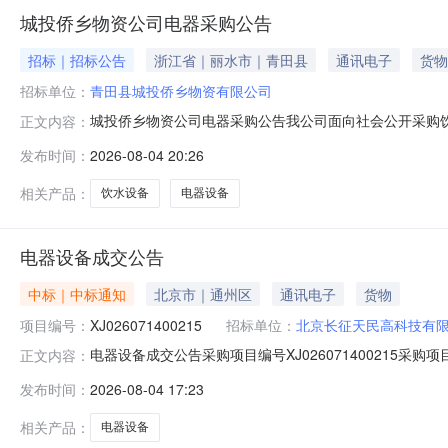
城投侨乡物资公司电器采购公告
招标｜招标公告
浙江省｜丽水市｜青田县
通讯电子
货物
招标单位：
青田县城投侨乡物资有限公司
城投侨乡物资公司电器采购公告我公司面向社会公开采购
正文内容：
见附件。2.服务期限：合同签订之日起3日内开始供货，于
发布时间：
2026-08-04 20:26
标人资质要求1.经营能力：投标人须为具有独立法人资
的产品与服务。2.信誉记录：投
相关产品：
饮水设备
电器设备
电器设备成交公告
中标｜中标通知
北京市｜通州区
通讯电子
货物
项目编号：
XJ026071400215
招标单位：
北京长征天民高科技有
电器设备成交公告采购项目编号XJ026071400215采购
正文内容：
该场次成交详情更多详细内容请咨询：
发布时间：
2026-08-04 17:23
相关产品：
电器设备