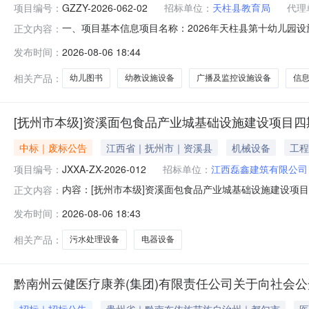
项目编号：
GZZY-2026-062-02
招标单位：
天柱县教育局
代理
一、项目基本信息项目名称：2026年天柱县第十幼儿园设施设备
正文内容：
于2个工作日）时间：2026年08月06日至2026年0
发布时间：
2026-08-06 18:44
购人信息采购单位名称：天柱县教育局项目联系人：彭文华联
相关产品：
幼儿图书
幼教设施设备
广播及监控设施设备
信
[抚州市本级]资溪面包食品产业城基础设施建设项目四
中标｜废标公告
江西省｜抚州市｜资溪县
机械设备
工程
项目编号：
JXXA-ZX-2026-012
招标单位：
江西磊鑫建筑有限公司
内容：[抚州市本级]资溪面包食品产业城基础设施建设项
正文内容：
话：招标代理名称：招标代理负责人：招标代理联系电话
发布时间：
2026-08-06 18:43
品产业城基础设施建设项目四期鹤城预处理技改项目-污水处理
项目名称：资溪面包食品产业
相关产品：
污水处理设备
电器设备
黔南州云健医疗康养(集团)有限责任公司关于向社会公