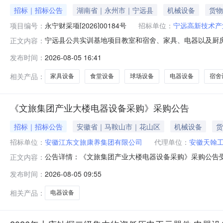
招标｜招标公告
湖南省｜永州市｜宁远县
机械设备
货物
项目编号：
永宁财采项[2026]00184号
招标单位：
宁远高新技术产
宁远县公共实训基地项目教室和宿舍、家具、电器以及厨房、
正文内容：
电器以及厨房、食堂、球场等设备采购）的潜在投标人应在【
发布时间：
2026-08-05 16:41
上传响应文件，并在公告规定的时间内完成响应文件解密
[2026]026130号项目
相关产品：
家具设备
食堂设备
球场设备
电器设备
宿舍
《文旅集团产业大楼电器设备采购》采购公告
招标｜招标公告
安徽省｜马鞍山市｜花山区
机械设备
货
招标单位：
安徽江东文旅康养集团有限公司
代理单位：
安徽天翰
公告详情：《文旅集团产业大楼电器设备采购》采购公告
正文内容：
标，欢迎符合条件的供应商参加。一、项目名称：文旅集
发布时间：
2026-08-05 09:55
四、供货期：合同签订之日起7天内供货安装完毕。（具体
目不接受联合体投标；4、供应商存在以下不良
相关产品：
电器设备