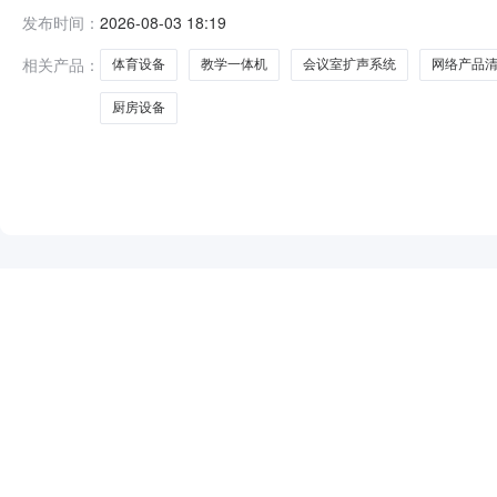
双林中学教学楼附属设施设备采购工程招标公告新化县奉
发布时间：
2026-08-03 18:19
目基本信息1、采购项目名称：奉家镇双林中学教学楼附属设施设
总预算：8
相关产品：
体育设备
教学一体机
会议室扩声系统
网络产品
厨房设备
NEW
HOT
5折起