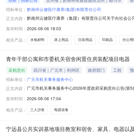
招标｜招标公告
贵州省｜黔南布依族苗族自治州｜都匀市
医
招标单位：
黔南州云健医疗康养(集团)有限责任公司
黔南州云健医疗康养（集团）有限责任公司关于向社会公开
正文内容：
资”采购项目市场调研公告为促进公司发展，拓展业务板块
发布时间：
2026-08-06 18:03
后勤物资”采购项目市场调研，主要经营后勤服务类的业务
用品、电器设备、日杂用品、水电材料
相关产品：
水电材料
床上用品
日杂用品
印刷品
办公用
青年干部公寓和市委机关宿舍闲置住房装配项目电器
采购意向
四川省｜广元市｜利州区
政府部门
工程
预
招标单位：
广元市机关事务服务中心
广元市机关事务服务中心2026年度政府采购意向公告(
正文内容：
所在采购意向：广元市机关事务服务中心2026年度政府
发布时间：
2026-08-06 17:04
器预算金额：0.426600万元(人民币)采购品目：采购需求
求，
相关产品：
三人沙发
电器设备
宁远县公共实训基地项目教室和宿舍、家具、电器以