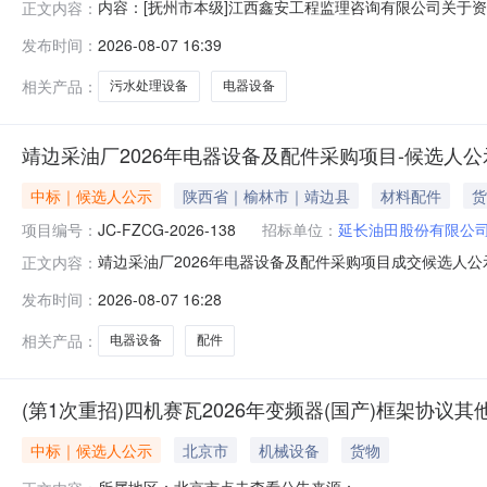
内容：[抚州市本级]江西鑫安工程监理咨询有限公司关于
正文内容：
号：JXXA-ZX-2026-012）采购公告招标公告(
发布时间：
2026-08-07 16:39
门联系电话：交易中心名称：交易中心联系电话：江西鑫
及电器设备部分）采购（
相关产品：
污水处理设备
电器设备
靖边采油厂2026年电器设备及配件采购项目-候选人公
中标｜候选人公示
陕西省｜榆林市｜靖边县
材料配件
货
项目编号：
JC-FZCG-2026-138
招标单位：
延长油田股份有限公
靖边采油厂2026年电器设备及配件采购项目成交候选人公示（
正文内容：
1名：陕西酷奇建筑工程有限公司响应报价：￥101670
发布时间：
2026-08-07 16:28
求的资格能力条件：完全响应成交候选人的评审情况：良好成
相关产品：
电器设备
配件
(第1次重招)四机赛瓦2026年变频器(国产)框架协
中标｜候选人公示
北京市
机械设备
货物