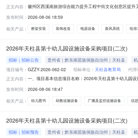
徽州区西溪南旅游综合能力提升工程中街文化创意区提升工程
正文内容：
街文化创意区提升工程一(西溪南古村落数字创客社区)EP
发布时间：
2026-08-06 18:59
溪南村中街60号、62号和村史馆及配套用房进行装饰改造（其
相关产品：
桥架安装
装饰改造
电器设备
新风系统
给排
2026年天柱县第十幼儿园设施设备采购项目(二次)
招标｜招标公告
贵州省｜黔东南苗族侗族自治州｜天柱县
机
项目编号：
GZZY-2026-062-02
招标单位：
天柱县教育局
代理
一、项目基本信息项目名称：2026年天柱县第十幼儿园设施设备
正文内容：
于2个工作日）时间：2026年08月06日至2026年0
发布时间：
2026-08-06 18:47
购人信息采购单位名称：天柱县教育局项目联系人：彭文华联
相关产品：
幼儿图书
幼教设施设备
广播及监控设施设备
信
2026年天柱县第十幼儿园设施设备采购项目(二次)
招标｜招标预告
贵州省｜黔东南苗族侗族自治州｜天柱县
机