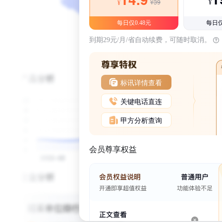
¥39
¥
¥
每日仅0.48元
每日仅
到期29元/月/省自动续费，可随时取消。
标讯详情查看
关键电话直连
甲方分析查询
会员尊享权益