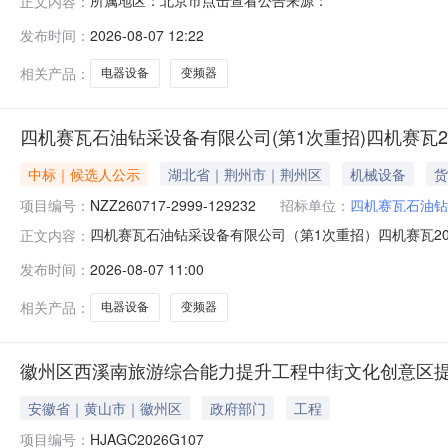
所属地区：北京市点击查看公告来源：
正文内容：
发布时间：
2026-08-07 12:22
相关产品：
电器设备
变频器
四机赛瓦石油钻采设备有限公司(第1次重招)四机赛瓦2
中标｜候选人公示
湖北省｜荆州市｜荆州区
机械设备
货
项目编号：
NZZ260717-2999-129232
招标单位：
四机赛瓦石油钻
四机赛瓦石油钻采设备有限公司（第1次重招）四机赛瓦2
正文内容：
(https://bidding.epec.com)操作，请使
发布时间：
2026-08-07 11:00
产）框架协议其他各种电器设备二、项目编号：NZZ26071
相关产品：
电器设备
变频器
徽州区西溪南旅游综合能力提升工程中街文化创意区提
安徽省｜黄山市｜徽州区
政府部门
工程
项目编号：
HJAGC2026G107