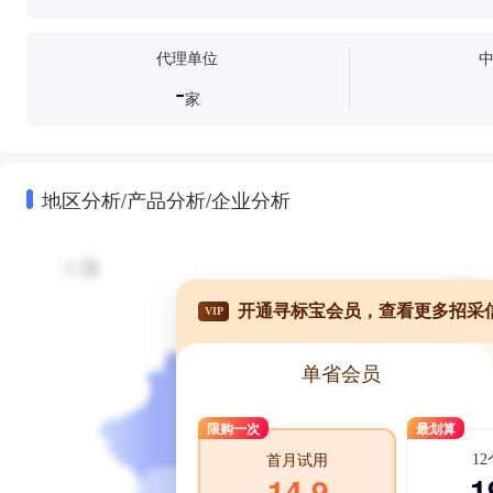
代理单位
-
家
地区分析/产品分析/企业分析
开通寻标宝会员，查看更多招采
VIP
单省会员
限购一次
最划算
1
首月试用
1
14.9